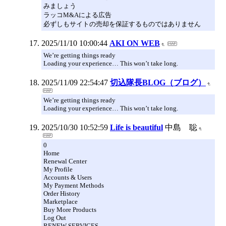
みましょう
ラッコM&Aによる広告
必ずしもサイトの売却を保証するものではありません
2025/11/10 10:00:44
AKI ON WEB
We’re getting things ready
Loading your experience… This won’t take long.
2025/11/09 22:54:47
切込隊長BLOG（ブログ）
We’re getting things ready
Loading your experience… This won’t take long.
2025/10/30 10:52:59
Life is beautiful
中島 聡
0
Home
Renewal Center
My Profile
Accounts & Users
My Payment Methods
Order History
Marketplace
Buy More Products
Log Out
RENEW SERVICES