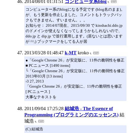
2014/08/01 01:31:51
コンピュータ系blog
コンピューター系のblogになる予定です (blog名のまま)。
が、もう更新を停止しました。コメントもトラックバッ
クもできません。すいません。。。
お知らせ： 2014/07現在、2015/09/30 で kinshachi.ddo.jp
のドメインが使えなくなってしまうかもしれないので、
ddo.jp と dip.jp で並行運用します。(居ないとは思います
が ^^;) ブックマークをしてる人が居
2013/03/28 01:48:47
k-MT
kroko
●「Google Chrome 26」が安定版に、11件の脆弱性を修正
■ PCニュース [1490 items]
└「Google Chrome 26」が安定版に、11件の脆弱性を修正
2013年03月 [13 items]
›3 27, 2013
「Google Chrome 26」が安定版に、11件の脆弱性を修正
[ PCニュース ]
大事なテキストを
2011/09/04 17:25:28
結城浩 - The Essence of
Programming (プログラミングのエッセンス)
結
城浩
(C) 結城浩