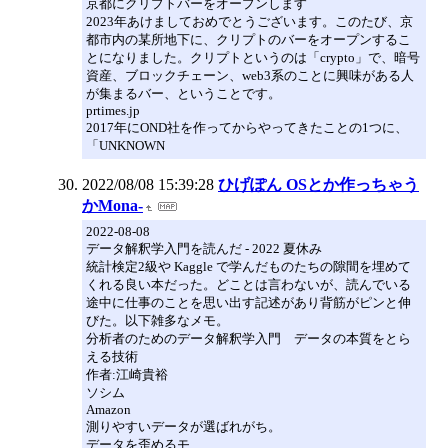
京都にクリプトバーをオープンします
2023年あけましておめでとうございます。このたび、京
都市内の某所地下に、クリプトのバーをオープンするこ
とになりました。クリプトというのは「crypto」で、暗号
資産、ブロックチェーン、web3系のことに興味がある人
が集まるバー、ということです。
prtimes.jp
2017年にOND社を作ってからやってきたことの1つに、
「UNKNOWN
2022/08/08 15:39:28
ひげぽん OSとか作っちゃう
かMona-
2022-08-08
データ解釈学入門を読んだ - 2022 夏休み
統計検定2級や Kaggle で学んだものたちの隙間を埋めて
くれる良い本だった。どことは言わないが、読んでいる
途中に仕事のことを思い出す記述があり背筋がピンと伸
びた。以下雑多なメモ。
分析者のためのデータ解釈学入門 データの本質をとら
える技術
作者:江崎貴裕
ソシム
Amazon
測りやすいデータが選ばれがち。
データを歪めるモ