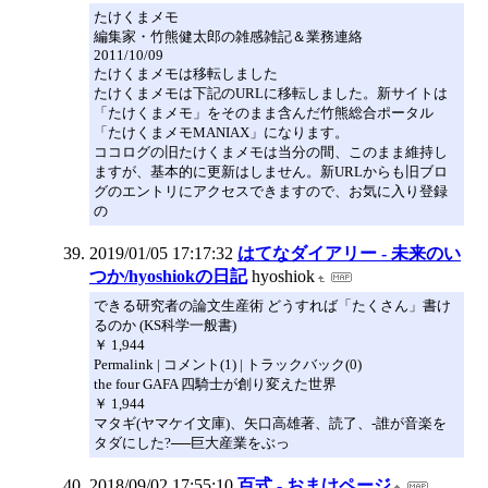
たけくまメモ
編集家・竹熊健太郎の雑感雑記＆業務連絡
2011/10/09
たけくまメモは移転しました
たけくまメモは下記のURLに移転しました。新サイトは
「たけくまメモ」をそのまま含んだ竹熊総合ポータル
「たけくまメモMANIAX」になります。
ココログの旧たけくまメモは当分の間、このまま維持し
ますが、基本的に更新はしません。新URLからも旧ブロ
グのエントリにアクセスできますので、お気に入り登録
の
2019/01/05 17:17:32
はてなダイアリー - 未来のい
つか/hyoshiokの日記
hyoshiok
できる研究者の論文生産術 どうすれば「たくさん」書け
るのか (KS科学一般書)
￥ 1,944
Permalink | コメント(1) | トラックバック(0)
the four GAFA 四騎士が創り変えた世界
￥ 1,944
マタギ(ヤマケイ文庫)、矢口高雄著、読了、-誰が音楽を
タダにした?──巨大産業をぶっ
2018/09/02 17:55:10
百式 - おまけページ