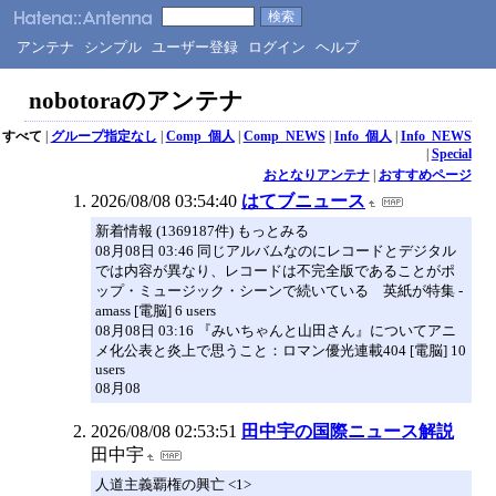
アンテナ
シンプル
ユーザー登録
ログイン
ヘルプ
nobotoraのアンテナ
すべて
|
グループ指定なし
|
Comp_個人
|
Comp_NEWS
|
Info_個人
|
Info_NEWS
|
Special
おとなりアンテナ
|
おすすめページ
2026/08/08 03:54:40
はてブニュース
新着情報 (1369187件) もっとみる
08月08日 03:46 同じアルバムなのにレコードとデジタル
では内容が異なり、レコードは不完全版であることがポ
ップ・ミュージック・シーンで続いている 英紙が特集 -
amass [電脳] 6 users
08月08日 03:16 『みいちゃんと山田さん』についてアニ
メ化公表と炎上で思うこと：ロマン優光連載404 [電脳] 10
users
08月08
2026/08/08 02:53:51
田中宇の国際ニュース解説
田中宇
人道主義覇権の興亡 <1>