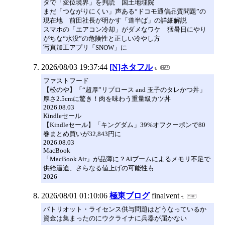
タで「変位境界」を判読 国土地理院
まだ「つながりにくい」声ある“ドコモ通信品質問題”の
現在地 前田社長が明かす「道半ば」の詳細解説
スマホの「エアコン冷却」がダメなワケ 猛暑日にやり
がちな“水没”の危険性と正しい冷やし方
写真加工アプリ「SNOW」に
2026/08/03 19:37:44
[N]ネタフル
ファストフード
【松のや】「“超厚”リブロース and 玉子のタレかつ丼」
厚さ2.5cmに驚き！肉を味わう重量級カツ丼
2026.08.03
Kindleセール
【Kindleセール】「キングダム」39%オフクーポンで80
巻まとめ買いが32,843円に
2026.08.03
MacBook
「MacBook Air」が品薄に？AIブームによるメモリ不足で
供給逼迫、さらなる値上げの可能性も
2026
2026/08/01 01:10:06
極東ブログ
finalvent
パトリオット・ライセンス供与問題はどうなっているか
資金は集まったのにウクライナに兵器が届かない