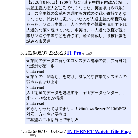
【2026年8月6日】1960年代にソ連も中国も内政が混乱し
共産主義の拡大どころでなくなった。英国系（冷戦派）
は、共産主義の脅威を強調する方式の冷戦が維持できな
くなった。代わりに思いついたのが人道主義の覇権戦略
だった。ソ連も中国も、人々の自由や尊厳を弾圧する非
人道的な策を続けていた。米英は、非人道な政権が続く
限りソ連や中国などを許さず、経済制裁し、政権転覆を
試みる市民運
2026/08/07 23:28:23
IT Pro
企業間のデータ共有がエコシステム構築の要、共有可能
な設計が第一歩
8 min read
企業AIの「闇落ち」を防げ、擬似的な攻撃でシステムの
弱点をあぶり出す
7 min read
人工衛星でデータを処理する「宇宙データセンター」、
米SpaceXなどが構想
3 min read
知らなかったでは済まない！Windows Server 2016のEOS
対応、方向性と要点は
IT基盤の主権を自社で守り抜
2026/08/07 19:38:27
INTERNET Watch Title Page