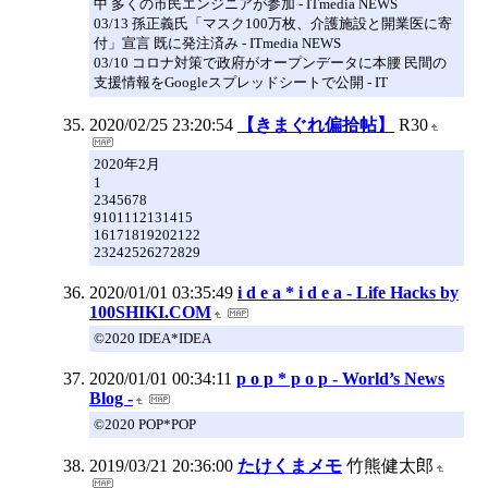
中 多くの市民エンジニアが参加 - ITmedia NEWS
03/13 孫正義氏「マスク100万枚、介護施設と開業医に寄
付」宣言 既に発注済み - ITmedia NEWS
03/10 コロナ対策で政府がオープンデータに本腰 民間の
支援情報をGoogleスプレッドシートで公開 - IT
2020/02/25 23:20:54
【きまぐれ偏拾帖】
R30
2020年2月
1
2345678
9101112131415
16171819202122
23242526272829
2020/01/01 03:35:49
i d e a * i d e a - Life Hacks by
100SHIKI.COM
©2020 IDEA*IDEA
2020/01/01 00:34:11
p o p * p o p - World’s News
Blog -
©2020 POP*POP
2019/03/21 20:36:00
たけくまメモ
竹熊健太郎