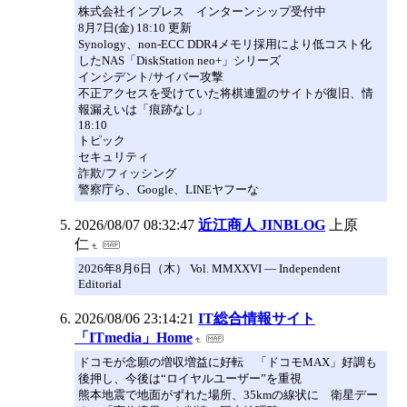
株式会社インプレス インターンシップ受付中
8月7日(金) 18:10 更新
Synology、non-ECC DDR4メモリ採用により低コスト化
したNAS「DiskStation neo+」シリーズ
インシデント/サイバー攻撃
不正アクセスを受けていた将棋連盟のサイトが復旧、情
報漏えいは「痕跡なし」
18:10
トピック
セキュリティ
詐欺/フィッシング
警察庁ら、Google、LINEヤフーな
2026/08/07 08:32:47
近江商人 JINBLOG
上原
仁
2026年8月6日（木） Vol. MMXXVI — Independent
Editorial
2026/08/06 23:14:21
IT総合情報サイト
「ITmedia」Home
ドコモが念願の増収増益に好転 「ドコモMAX」好調も
後押し、今後は“ロイヤルユーザー”を重視
熊本地震で地面がずれた場所、35kmの線状に 衛星デー