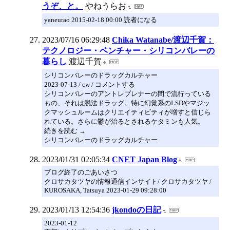
うぞ、と。
やねうらお
yaneurao 2015-02-18 00:00 読者になる
2023/07/16 06:29:48
Chika Watanabe/渡辺千賀：
テクノロジー・ベンチャー・シリコンバレーの
暮らし
渡辺千賀
シリコンバレーのドラッグカルチャー
2023-07-13 / cw / コメントする
シリコンバレーのアントレプレナーの間で流行っている
もの、それは脱法ドラッグ。特に幻覚系のLSDやマジッ
クマッシュルームはクリエイティビティが増すと信じら
れている。さらに鬱が治るとされるケタミンも人気。
続きを読む →
シリコンバレーのドラッグカルチャー
2023/01/31 02:05:34
CNET Japan Blog
ブログ終了のごあいさつ
クロサカタツヤの情報通信インサイト/ クロサカタツヤ /
KUROSAKA, Tatsuya 2023-01-29 09:28:00
2023/01/13 12:54:36
jkondoの日記
2023-01-12