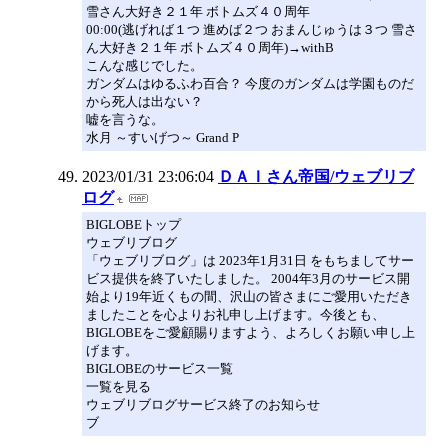
雪さん大好き２１年 ボトムズ４０周年
00:00(逃げれば１つ 進めば２つ おまんじゅうは３つ 雪さ
ん大好き２１年 ボトムズ４０周年)→withB
こんな感じでした。
ガンダムはゆるふわ百合？ 今度のガンダムは学園ものだ
から死人は出ない？
嘘を言うな。
水月 ～すいげつ～ Grand P
2023/01/31 23:06:04
ＤＡＩさん帝国/ウェブリブ
ログ
BIGLOBEトップ
ウェブリブログ
「ウェブリブログ」は 2023年1月31日 をもちましてサー
ビス提供を終了いたしました。 2004年3月のサービス開
始より19年近くもの間、沢山の皆さまにご愛用いただき
ましたことを心よりお礼申し上げます。今後とも、
BIGLOBEをご愛顧賜りますよう、よろしくお願い申し上
げます。
BIGLOBEのサービス一覧
一覧を見る
ウェブリブログサービス終了のお知らせ
ブ