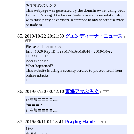
おすすめのリンク
This webpage was generated by the domain owner using Sedo
Domain Parking. Disclaimer: Sedo maintains no relationship
with third party advertisers. Reference to any specific service
or trade m
2019/10/22 20:21:59
グエンディーナ・ニュース
Please enable cookies.
Error 1020 Ray ID: 529b174c3eb1d64d • 2019-10-22
11:22:00 UTC
Access denied
What happened?
This website is using a security service to protect itself from
online attacks.
C
2019/07/20 00:42:10
東海アマぶろぐ
正在加〓〓〓〓......
*〓〓〓：
正在加〓〓〓〓......
2019/06/11 01:18:41
Praying Hands
Line
AoV Annette