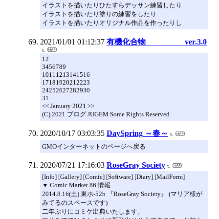
イラストを描いたりひたすらデッサン練習したり
イラストを描いたり塗りの練習をしたり
イラストを描いたりオリジナル作品を作ったりし
2021/01/01 01:12:37
有機化合物 ver.3.0
12
3456789
10111213141516
17181920212223
24252627282930
31
<< January 2021 >>
(C) 2021 ブログ JUGEM Some Rights Reserved.
2020/10/17 03:03:35
DaySpring ～春～
GMOインターネットのページへ戻る
2020/07/21 17:16:03
RoseGray Society
[Info] [Gallery] [Comic] [Software] [Diary] [MailForm]
▼ Comic Market 86 情報
2014.8.16(土) 東ホ-52b 『RoseGray Society』 (マリア様が
みてるのスペースです)
二年ぶりにコミケ出典いたします。