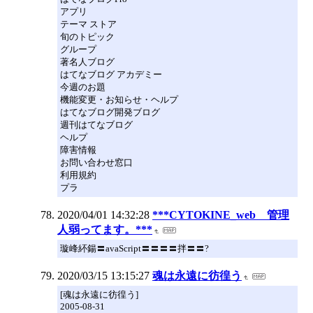
アプリ
テーマ ストア
旬のトピック
グループ
著名人ブログ
はてなブログ アカデミー
今週のお題
機能変更・お知らせ・ヘルプ
はてなブログ開発ブログ
週刊はてなブログ
ヘルプ
障害情報
お問い合わせ窓口
利用規約
プラ
2020/04/01 14:32:28
***CYTOKINE_web 管理
人弱ってます。***
璇峰紑鍚〓avaScript〓〓〓〓拌〓〓?
2020/03/15 13:15:27
魂は永遠に彷徨う
[魂は永遠に彷徨う]
2005-08-31