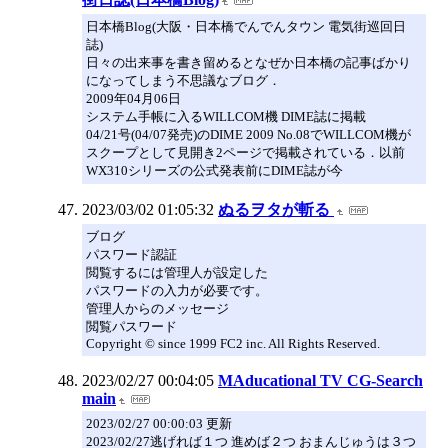
日本橋Blog(大阪・日本橋でんでんタウン 電気街巡回日
誌)
日々の出来事を書き留めるとなぜか日本橋の記事ばかり
になってしまう不思議なブログ．
2009年04月06日
システム手帳に入るWILLCOM機 DIME誌に掲載
04/21号(04/07発売)のDIME 2009 No.08でWILLCOM機が
スクープとして見開き2ページで掲載されている．以前
WX310シリーズの公式発表前にDIME誌が今
2023/03/02 01:05:32
ぬるヲタが斬る
ブログ
パスワード認証
閲覧するには管理人が設定した
パスワードの入力が必要です。
管理人からのメッセージ
閲覧パスワード
Copyright © since 1999 FC2 inc. All Rights Reserved.
2023/02/27 00:04:05
MAducational TV CG-Search
main
2023/02/27 00:00:03 更新
2023/02/27逃げれば１つ 進めば２つ おまんじゅうは３つ