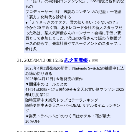
「『語り』の再帰的コンテンツ化」。SNS環境と親和的な
もの
プロデューサー目線、裏読みコンテンツの氾濫：一億総
「裏方」化時代を診断する
●「え？さっきのオタク、君の知り合いじゃないの？」
今から20 年近く前。あるレコード会社の新人スタッフだ
った私は、某人気声優さんのコンサート会場に手伝い要
員として参加しました。沢山のお客さんで賑わう物販ブ
ースの傍らで、先輩社員やマネージメントのスタッフ…
肴は炙
2025/04/13 08:15:36
忍之閻魔帳
2025年4月3週発売の新作、Nintendo Switch2の抽選申し込
み締め切り迫る
2025年04月12日 | 今週発売の新作
▼開催中のセールまとめ
4月14日20時～17日9時59分★楽天お買い物マラソン 2025
年4月度 第2回
随時更新中★楽天トップセラーランキング
随時更新中★楽天スーパーDEAL リアルタイムランキン
グ
★楽天トラベル 5と0のつく日はホテル・宿が最大
20％OFF