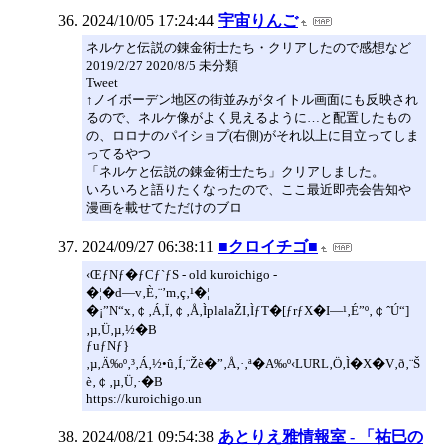
2024/10/05 17:24:44
宇宙りんご
ネルケと伝説の錬金術士たち・クリアしたので感想など
2019/2/27 2020/8/5 未分類
Tweet
↑ノイボーデン地区の街並みがタイトル画面にも反映され
るので、ネルケ像がよく見えるように…と配置したもの
の、ロロナのパイショプ(右側)がそれ以上に目立ってしま
ってるやつ
「ネルケと伝説の錬金術士たち」クリアしました。
いろいろと語りたくなったので、ここ最近即売会告知や
漫画を載せてただけのブロ
2024/09/27 06:38:11
■クロイチゴ■
‹ŒƒNƒ�ƒCƒ`ƒS - old kuroichigo -
�¦�d—v‚È‚¨’m‚ç‚¹�¦
�¡”N“x‚￠‚Á‚Ï‚￠‚Å‚ÌplalaŽI‚ÌƒT�[ƒrƒX�I—¹‚É”º‚￠ˆÚ“]
‚µ‚Ü‚µ‚½�B
ƒuƒNƒ}
‚µ‚Ä‰º‚³‚Á‚½•û‚Í‚¨Žè�”‚Å‚·‚ª�A‰º‹LURL‚Ö‚Ì�X�V‚ð‚¨Š
è‚￠‚µ‚Ü‚·�B
https://kuroichigo.un
2024/08/21 09:54:38
あとりえ雅情報室 - 「祐巳の