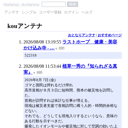
アンテナ
シンプル
ユーザー登録
ログイン
ヘルプ
kouアンテナ
おとなりアンテナ
|
おすすめページ
2026/08/08 13:19:55
ラストホープ 健康・美容
かけ込み寺 - …
522318
2026/08/08 11:53:44
植草一秀の『知られざる真
実』
2026年8月 7日 (金)
ゴマと国民は搾れるだけ搾れ
高市首相が８月３日に短時間、熊本の被災地を訪問し
た。
首相が訪問すれば余計な仕事が増える。
現地は被災者支援で首相訪問に構う人的・時間的余裕な
どない。
それでも、どうしても現地入りするというなら、意味の
ある行動を示すべきだ。
爆発したイオンモールや被災地に対して空調の効いた上