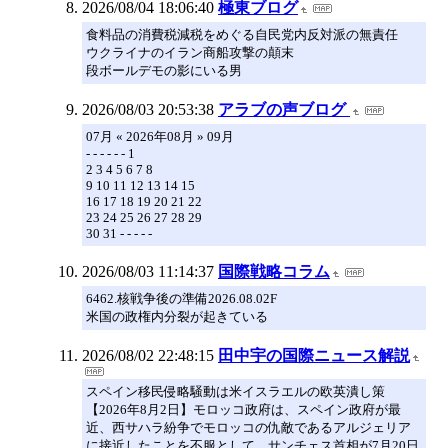
2026/08/04 18:06:40
極東ブログ
食料品の消費税減税をめぐる自民党内反対派の無責任
ウクライナのイラン商船攻撃の顛末
段ボールデモの影にいる男
2026/08/03 20:53:38
アラブの声ブログ
07月 « 2026年08月 » 09月
- - - - - - 1
2 3 4 5 6 7 8
9 10 11 12 13 14 15
16 17 18 19 20 21 22
23 24 25 26 27 28 29
30 31 - - - - -
2026/08/03 11:14:37
国際戦略コラム
6462.核戦争後の準備2026.08.02F
米国の政権内分裂が起きている
2026/08/02 22:48:15
田中宇の国際ニュース解説
スペイン移民侵略騒動は米イスラエルの欧英潰し策
【2026年8月2日】モロッコ政府は、スペイン政府が最
近、西サハラ紛争でモロッコの仇敵であるアルジェリア
に接近したことを不服として、サンチェス首相が7月20日