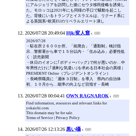
にアルジェリアを訪問した後にセウタ移民侵略を誘発し
た。モロッコは2021年にも同様の手口で騒動を起こし
た。背後にいるトランプとイスラエルは、リクード系に
よる英国系=欧英EUのリベラルエリート潰し
2026/07/28 20:49:04
Hjk/変人窟
2026/07/28
・駐在所２６００か所、「統廃合」「通勤制」検討指
示…警察署から車で１５分以内・「住み込み」必要性低
く : 読売新聞
・休日のイオンに｢ボディーバッグ｣で何が悪いのか…中
年男性だけに｢過剰な気遣い｣を求める日本社会の異様 |
PRESIDENT Online（プレジデントオンライン）
・長崎県職員に「週休３日制」を導入 県内の自治体
初、１０月から…能率の向上など目指す – 長崎
2026/07/28 00:04:41
OWN RAGNAROK
Find information, resources and relevant links for
yokaichi.com.
This domain may be for sale.
Terms of Service | Privacy Policy
2026/07/26 12:13:26
黒い囁