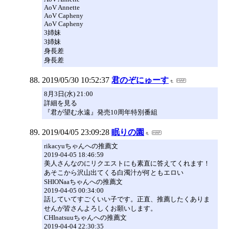
AoV Annette
AoV Capheny
AoV Capheny
3姉妹
3姉妹
身長差
身長差
2019/05/30 10:52:37
君のぞにゅーす
8月3日(水) 21:00
詳細を見る
『君が望む永遠』発売10周年特別番組
2019/04/05 23:09:28
眠りの園
rikacyuちゃんへの推薦文
2019-04-05 18:46:59
美人さんなのにリクエストにも素直に答えてくれます！
あそこから沢山出てくる白濁汁が何ともエロい
SHIONaaちゃんへの推薦文
2019-04-05 00:34:00
話していてすごくいい子です。正直、推薦したくありま
せんが皆さんよろしくお願いします。
CHInatsuuちゃんへの推薦文
2019-04-04 22:30:35