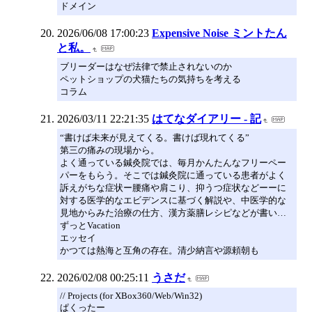
ドメイン
2026/06/08 17:00:23
Expensive Noise ミントたん
と私。
ブリーダーはなぜ法律で禁止されないのか
ペットショップの犬猫たちの気持ちを考える
コラム
2026/03/11 22:21:35
はてなダイアリー - 記
“書けば未来が見えてくる。書けば現れてくる”
第三の痛みの現場から。
よく通っている鍼灸院では、毎月かんたんなフリーペー
パーをもらう。そこでは鍼灸院に通っている患者がよく
訴えがちな症状ー腰痛や肩こり、抑うつ症状などーーに
対する医学的なエビデンスに基づく解説や、中医学的な
見地からみた治療の仕方、漢方薬膳レシピなどが書い…
ずっとVacation
エッセイ
かつては熱海と互角の存在。清少納言や源頼朝も
2026/02/08 00:25:11
うさだ
// Projects (for XBox360/Web/Win32)
ぱくったー