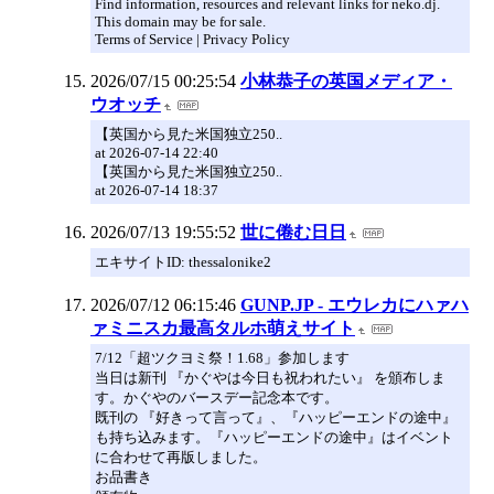
Find information, resources and relevant links for neko.dj.
This domain may be for sale.
Terms of Service | Privacy Policy
2026/07/15 00:25:54
小林恭子の英国メディア・
ウオッチ
【英国から見た米国独立250..
at 2026-07-14 22:40
【英国から見た米国独立250..
at 2026-07-14 18:37
2026/07/13 19:55:52
世に倦む日日
エキサイトID: thessalonike2
2026/07/12 06:15:46
GUNP.JP - エウレカにハァハ
ァミニスカ最高タルホ萌えサイト
7/12「超ツクヨミ祭！1.68」参加します
当日は新刊 『かぐやは今日も祝われたい』 を頒布しま
す。かぐやのバースデー記念本です。
既刊の 『好きって言って』、『ハッピーエンドの途中』
も持ち込みます。『ハッピーエンドの途中』はイベント
に合わせて再版しました。
お品書き