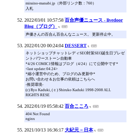
miraino-manabi.jp（外部リンク数：760）
入札
2022/03/01 10:57:58
百合声優ニュース - livedoor
Blog（ブログ）
声優さんの百合ん百合んなニュース。 更新停止中。
2022/01/20 00:24:04
DESSERT
ネットショップチャットレディSEO対策SEO誕生日プレゼ
ントパワーストーン自動車
*4/26 COMIC1情報はブログ（4/24）にて公開中です*
<last update:04.24>
*縮小運営中のため、ブログのみ更新中*
お問い合わせ＆お仕事の依頼はこちらへ
-推奨環境-
(c) Ryo Kaduki, (ｃ) Shiruko Kaduki 1998-2008 ALL
RIGHTS RESE
2022/01/19 05:58:42
百合こころ
404 Not Found
nginx
2021/10/13 16:36:17
大紀元－日本