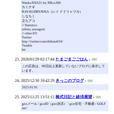
WankoXNA31 for XBox360
カミナギ
RAY-KUDRYAVKA（レイ クドリャフカ）
しなちく
立ちアコ
// Statistics
referer, useragent
// other I/O
Twitter
http://twitter.com/shibata616/
Tumblr
htt
2026/01/29 02:17:44
たまごまごごはん
この広告は、90日以上更新していないブログに表示して
います。
2025/12/30 19:42:29
きっこのブログ
2025.01.01
2025/11/25 13:51:12
株式日記と経済展望
gooメール / gooID（goo決済） / goo住宅・不動産 / GOLF
me!