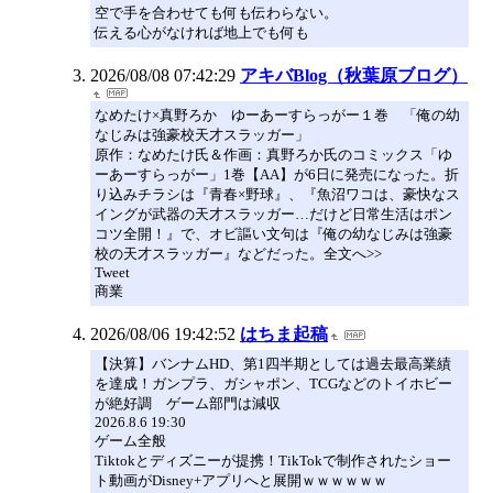
空で手を合わせても何も伝わらない。
伝える心がなければ地上でも何も
2026/08/08 07:42:29
アキバBlog（秋葉原ブログ）
なめたけ×真野ろか ゆーあーすらっがー１巻 「俺の幼
なじみは強豪校天才スラッガー」
原作：なめたけ氏＆作画：真野ろか氏のコミックス「ゆ
ーあーすらっがー」1巻【AA】が6日に発売になった。折
り込みチラシは『青春×野球』、『魚沼ワコは、豪快なス
イングが武器の天才スラッガー…だけど日常生活はポン
コツ全開！』で、オビ謳い文句は『俺の幼なじみは強豪
校の天才スラッガー』などだった。全文へ>>
Tweet
商業
2026/08/06 19:42:52
はちま起稿
【決算】バンナムHD、第1四半期としては過去最高業績
を達成！ガンプラ、ガシャポン、TCGなどのトイホビー
が絶好調 ゲーム部門は減収
2026.8.6 19:30
ゲーム全般
Tiktokとディズニーが提携！TikTokで制作されたショー
ト動画がDisney+アプリへと展開ｗｗｗｗｗｗ