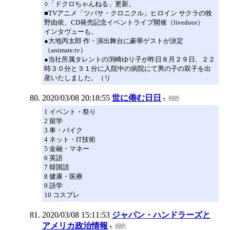
○「ドクロちゃんねる」更新。
■TVアニメ「ツバサ・クロニクル」ヒロイン サクラの牧
野由依、CD発売記念イベントライブ開催（livedoor）
インタヴューも。
●大地丙太郎 作・演出舞台に豪華ゲストが決定
（animate.tv）
●当社所属タレントの渕崎ゆり子が昨日８月２９日、２２
時３０分と３１分に入院中の病院にて男の子の双子を出
産いたしました。（リ
2020/03/08 20:18:55
世に倦む日日
1 イベント・祭り
2 留学
3 車・バイク
4 ネット・IT技術
5 金融・マネー
6 英語
7 韓国語
8 健康・医療
9 語学
10 コスプレ
2020/03/08 15:11:53
ジャパン・ハンドラーズと
アメリカ政治情報