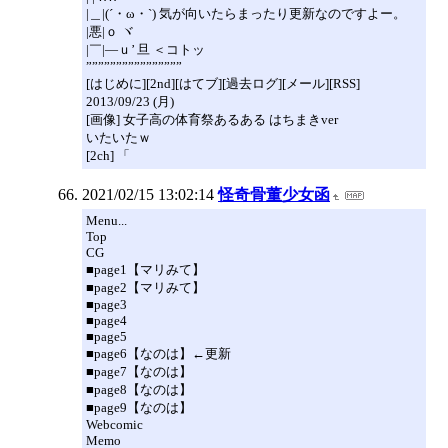
|＿|(´・ω・`) 気が向いたらまったり更新なのですよー。
|悪|ｏ ヾ
|￣|―ｕ’ 旦 ＜コトッ
””””””””””””””””
[はじめに][2nd][はてブ][過去ログ][メール][RSS]
2013/09/23 (月)
[画像] 女子高の体育祭あるある はちまきver
いたいたｗ
[2ch] 「
2021/02/15 13:02:14
怪奇骨董少女函
Menu...
Top
CG
■page1【マリみて】
■page2【マリみて】
■page3
■page4
■page5
■page6【なのは】←更新
■page7【なのは】
■page8【なのは】
■page9【なのは】
Webcomic
Memo