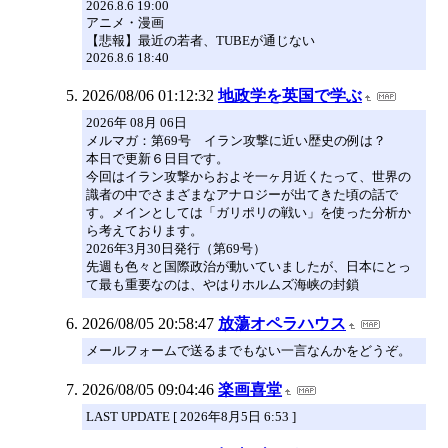
2026.8.6 19:00
アニメ・漫画
【悲報】最近の若者、TUBEが通じない
2026.8.6 18:40
2026/08/06 01:12:32
地政学を英国で学ぶ
2026年 08月 06日
メルマガ：第69号 イラン攻撃に近い歴史の例は？
本日で更新６日目です。
今回はイラン攻撃からおよそ一ヶ月近くたって、世界の
識者の中でさまざまなアナロジーが出てきた頃の話で
す。メインとしては「ガリポリの戦い」を使った分析か
ら考えております。
2026年3月30日発行（第69号）
先週も色々と国際政治が動いていましたが、日本にとっ
て最も重要なのは、やはりホルムズ海峡の封鎖
2026/08/05 20:58:47
放蕩オペラハウス
メールフォームで送るまでもない一言なんかをどうぞ。
2026/08/05 09:04:46
楽画喜堂
LAST UPDATE [ 2026年8月5日 6:53 ]