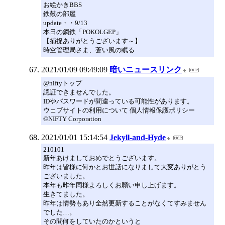
お絵かきBBS
鉄鼓の部屋
update・・9/13
本日の鋼鉄「POKOLGEP」
【捕捉ありがとうございます～】
時空管理局さま、蒼い風の眠る
2021/01/09 09:49:09
暗いニュースリンク
@niftyトップ
認証できませんでした。
IDやパスワードが間違っている可能性があります。
ウェブサイトの利用について 個人情報保護ポリシー
©NIFTY Corporation
2021/01/01 15:14:54
Jekyll-and-Hyde
210101
新年あけましておめでとうございます。
昨年は皆様に何かとお世話になりまして大変ありがとう
ございました。
本年も昨年同様よろしくお願い申し上げます。
生きてました。
昨年は情勢もあり全然更新することがなくてすみません
でした…。
その間何をしていたのかというと