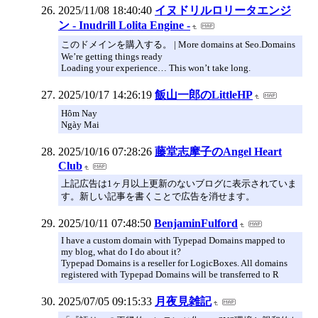
2025/11/08 18:40:40
イヌドリルロリータエンジ
ン - Inudrill Lolita Engine -
このドメインを購入する。 | More domains at Seo.Domains
We’re getting things ready
Loading your experience… This won’t take long.
2025/10/17 14:26:19
飯山一郎のLittleHP
Hôm Nay
Ngày Mai
2025/10/16 07:28:26
藤堂志摩子のAngel Heart
Club
上記広告は1ヶ月以上更新のないブログに表示されていま
す。新しい記事を書くことで広告を消せます。
2025/10/11 07:48:50
BenjaminFulford
I have a custom domain with Typepad Domains mapped to
my blog, what do I do about it?
Typepad Domains is a reseller for LogicBoxes. All domains
registered with Typepad Domains will be transferred to R
2025/07/05 09:15:33
月夜見雑記