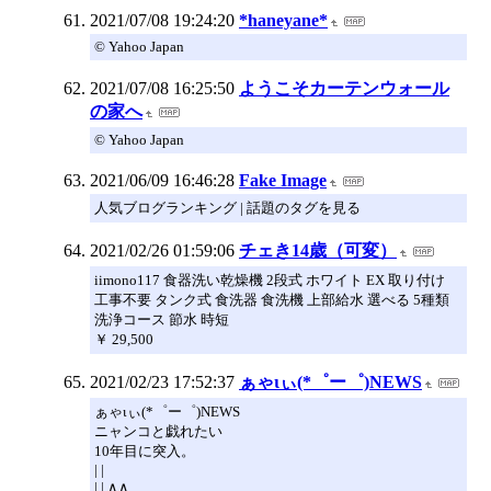
2021/07/08 19:24:20
*haneyane*
© Yahoo Japan
2021/07/08 16:25:50
ようこそカーテンウォール
の家へ
© Yahoo Japan
2021/06/09 16:46:28
Fake Image
人気ブログランキング | 話題のタグを見る
2021/02/26 01:59:06
チェき14歳（可変）
iimono117 食器洗い乾燥機 2段式 ホワイト EX 取り付け
工事不要 タンク式 食洗器 食洗機 上部給水 選べる 5種類
洗浄コース 節水 時短
￥ 29,500
2021/02/23 17:52:37
ぁゃιぃ(*゜ー゜)NEWS
ぁゃιぃ(*゜ー゜)NEWS
ニャンコと戯れたい
10年目に突入。
| |
| | ∧∧