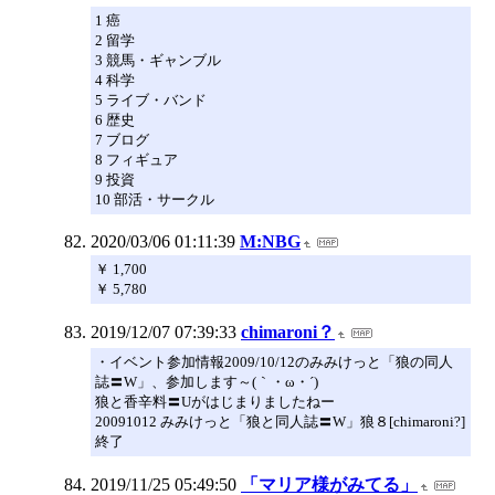
1 癌
2 留学
3 競馬・ギャンブル
4 科学
5 ライブ・バンド
6 歴史
7 ブログ
8 フィギュア
9 投資
10 部活・サークル
2020/03/06 01:11:39
M:NBG
￥ 1,700
￥ 5,780
2019/12/07 07:39:33
chimaroni？
・イベント参加情報2009/10/12のみみけっと「狼の同人
誌〓W」、参加します～(｀・ω・´)
狼と香辛料〓Uがはじまりましたねー
20091012 みみけっと「狼と同人誌〓W」狼８[chimaroni?]
終了
2019/11/25 05:49:50
「マリア様がみてる」