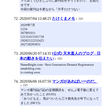
マリみてでひさしぶりに新刊出せそうですので、 お知ら
せです。
今回の新刊は今更ながら『片手だけつない
2020/07/04 12:48:25
たけくまメモ
2020年7月
1234
567891011
12131415161718
19202122232425
262728293031
2020/06/20 07:14:35
[公式] 天木直人のブログ - 日
本の動きを伝えたい
NameBright.com - Next Generation Domain Registration
amakiblog.com
is coming soon
2020/06/06 16:07:50
マンガがあればいーのだ。
マンガ週刊誌(7誌)の定期購読を、ぜんぶ電子版に変えて
みて分かったこと (05/05)
「みつどもえ」 気がついたら三十路先生が年下になって
ました (08/15)