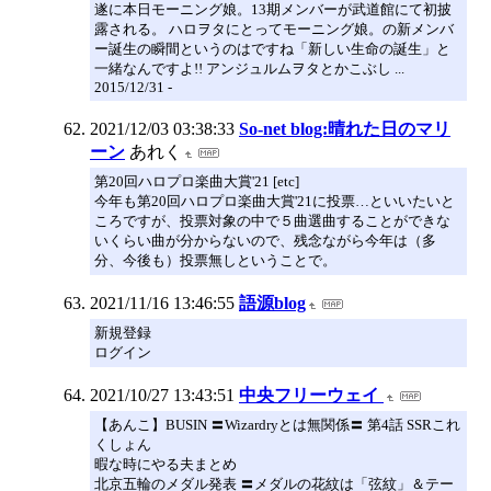
遂に本日モーニング娘。13期メンバーが武道館にて初披
露される。 ハロヲタにとってモーニング娘。の新メンバ
ー誕生の瞬間というのはですね「新しい生命の誕生」と
一緒なんですよ!! アンジュルムヲタとかこぶし ...
2015/12/31 -
2021/12/03 03:38:33
So-net blog:晴れた日のマリ
ーン
あれく
第20回ハロプロ楽曲大賞'21 [etc]
今年も第20回ハロプロ楽曲大賞'21に投票…といいたいと
ころですが、投票対象の中で５曲選曲することができな
いくらい曲が分からないので、残念ながら今年は（多
分、今後も）投票無しということで。
2021/11/16 13:46:55
語源blog
新規登録
ログイン
2021/10/27 13:43:51
中央フリーウェイ
【あんこ】BUSIN 〓Wizardryとは無関係〓 第4話 SSRこれ
くしょん
暇な時にやる夫まとめ
北京五輪のメダル発表 〓メダルの花紋は「弦紋」＆テー