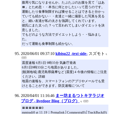
腹周り気になりませんか。たぷたぷのお腹を見て「はあ
〓」とため息・・本当に何とかしたいって思うのです。
運動したり食事制限すれば痩せることはできると分かっ
ていても続かない・・友達と一緒に撮影した写真を見る
と、細い友達が私の太さを強調してくれています。
彼氏にまた太った？って言われてしまいダイエットを決
意しました。
でもどのような方法でダイエットしよう・・悩みまし
た。
だって運動も食事制限も続かない、
2020/06/01 09:37:10
kibisu22 -text side-
スズモト
震度速報 6月1日 9時35分 気象庁発表
6月1日9時33分ごろ地震がありました。
[観測地域] 鹿児島県薩摩など [震度] 4 今後の情報にご注意
ください。詳細
地震の速報を、スマートフォンのアプリやメールでも受
けとることができます。防災速報について
2020/04/01 11:16:46
まー坊まるつトキヲラジオ
ブログ - livedoor Blog（ブログ）
〓〓〓〓〓〓0
mmtradi0 at 11:19｜Permalink│Comments(0)│TrackBack(0)