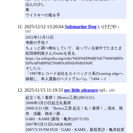
ほんの少し
春
ウイスキーの瓶を手
2025/12/12 13:26:04
Submarine Dog
いけだや
2022年11月11日
考察の予兆？
ちょっと調べ物をしていて、辿っている途中でたまたま
松田樹利亜さんのwikiを見る。
https://ja.wikipedia.org/wiki/%E6%9D%BE%E7%94%B0%
E6%A8%B9%E5%88%A9%E4%BA%9C
そしたら
「1997年レコード会社をエイベックス系のcutting edgeへ
移籍し、本人選曲のベストアルバム『1494 ～J
2025/11/15 11:19:33
my little pleasure
syl
起立！礼！着席！ [Berryz工房] (06/3/21)
2006年3月23日起立礼着席
2006/3/21 QR 「Berryz工房 起立！礼！着席！」清水、熊
井、須藤、徳永◇新 ...
GAKI・KAME [新垣・亀井] (07/5/19)
2007年5月21日GAKIKAME
2007/5/19 FM-FUJI「GAKI・KAME」新垣里沙・亀井絵里