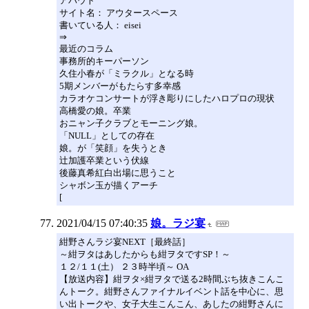
アバウト
サイト名： アウタースペース
書いている人： eisei
⇒
最近のコラム
事務所的キーパーソン
久住小春が「ミラクル」となる時
5期メンバーがもたらす多幸感
カラオケコンサートが浮き彫りにしたハロプロの現状
高橋愛の娘。卒業
おニャン子クラブとモーニング娘。
「NULL」としての存在
娘。が「笑顔」を失うとき
辻加護卒業という伏線
後藤真希紅白出場に思うこと
シャボン玉が描くアーチ
[
2021/04/15 07:40:35
娘。ラジ宴
紺野さんラジ宴NEXT［最終話］
～紺ヲタはあしたからも紺ヲタですSP！～
１２/１１(土） ２３時半頃～ OA
【放送内容】紺ヲタ×紺ヲタで送る2時間ぶち抜きこんこ
んトーク。紺野さんファイナルイベント話を中心に、思
い出トークや、女子大生こんこん、あしたの紺野さんに