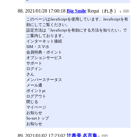
2021/01/28 17:00:18
Big Smile
Requi（れき）
このページはJavaScriptを使用しています。JavaScriptを有
効にしてご覧ください。
設定方法は「JavaScriptを有効にする方法を知りたい」で
ご案内しております。
インターネット接続
SIM・スマホ
会員特典・ポイント
オプションサービス
サポート
ログイン
さん
メンバーステータス
メール通
ポイントpt
ログアウト
閉じる
マイページ
お知らせ
So-netトップ
お知らせ
2021/01/02 17:23:02
辻希美 名言集