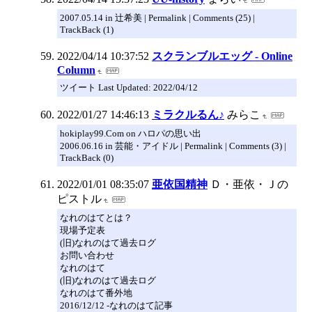
2007.05.14 in 辻希美 | Permalink | Comments (25) |
TrackBack (1)
2022/04/14 10:37:52
スクランブルエッグ - Online
Column
ツイート Last Updated: 2022/04/12
2022/01/27 14:46:13
ミラクルるん♪
みらこ
hokiplay99.Com on ハロパの思い出
2006.06.16 in 芸能・アイドル | Permalink | Comments (3) |
TrackBack (0)
2022/01/01 08:35:07
亜依国精神
Ｄ・亜依・Ｊの
ピストル
なれのはてとは？
現場予定表
(旧)なれのはて過去ログ
お問い合わせ
なれのはて
(旧)なれのはて過去ログ
なれのはて番外地
2016/12/12 -なれのはて記事