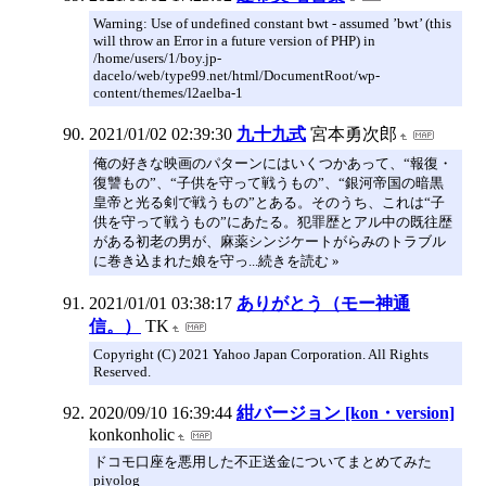
Warning: Use of undefined constant bwt - assumed ’bwt’ (this
will throw an Error in a future version of PHP) in
/home/users/1/boy.jp-
dacelo/web/type99.net/html/DocumentRoot/wp-
content/themes/l2aelba-1
2021/01/02 02:39:30
九十九式
宮本勇次郎
俺の好きな映画のパターンにはいくつかあって、“報復・
復讐もの”、“子供を守って戦うもの”、“銀河帝国の暗黒
皇帝と光る剣で戦うもの”とある。そのうち、これは“子
供を守って戦うもの”にあたる。犯罪歴とアル中の既往歴
がある初老の男が、麻薬シンジケートがらみのトラブル
に巻き込まれた娘を守っ...続きを読む »
2021/01/01 03:38:17
ありがとう（モー神通
信。）
TK
Copyright (C) 2021 Yahoo Japan Corporation. All Rights
Reserved.
2020/09/10 16:39:44
紺バージョン [kon・version]
konkonholic
ドコモ口座を悪用した不正送金についてまとめてみた
piyolog