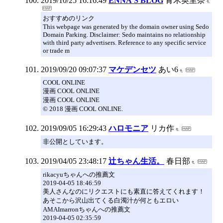
2019/10/25 16:16:49
ENNA’S BLOG
青木英里奈
おすすめのリンク
This webpage was generated by the domain owner using Sedo
Domain Parking. Disclaimer: Sedo maintains no relationship
with third party advertisers. Reference to any specific service
or trade m
2019/09/20 09:07:37
マケデンセツ
あい6
COOL ONLINE
漫画 COOL ONLINE
漫画 COOL ONLINE
© 2018 漫画 COOL ONLINE.
2019/09/05 16:29:43
ハロモニア
リカ作
非公開としています。
2019/04/05 23:48:17
辻ちゃん生活。
春日部
rikacyuちゃんへの推薦文
2019-04-05 18:46:59
美人さんなのにリクエストにも素直に答えてくれます！
あそこから沢山出てくる白濁汁が何ともエロい
AMAImarronちゃんへの推薦文
2019-04-05 02:35:59