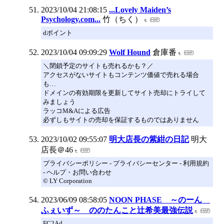
2023/10/04 21:08:15
...Lovely Maiden’s
Psychology.com...
竹（ちく）
dポイント
2023/10/04 09:09:29
Wolf Hound
倉庫番
＼閉鎖予定のサイトも売れるかも？／
アクセスがないサイトもコンテンツ価値で売れる場合
も…
ドメインの有効期限を更新してサイト売却にトライして
みましょう
ラッコM&Aによる広告
必ずしもサイトの売却を保証するものではありません
2023/10/02 09:55:07
明大店長の紫紺の日記
明大
店長＠46
プライバシーポリシー - プライバシーセンター - 利用規約
- ヘルプ・お問い合わせ
© LY Corporation
2023/06/09 08:58:05
NOON PHASE ～のーん
ふぇいず～ ののたんこと辻希美最強伝説
FC2Ad