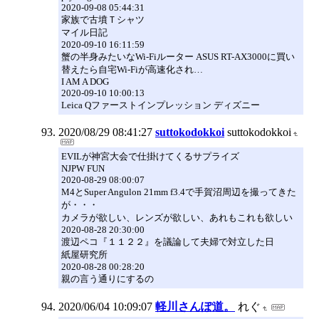
2020-09-08 05:44:31
家族で古墳Ｔシャツ
マイル日記
2020-09-10 16:11:59
蟹の半身みたいなWi-Fiルーター ASUS RT-AX3000に買い
替えたら自宅Wi-Fiが高速化され…
I AM A DOG
2020-09-10 10:00:13
Leica Qファーストインプレッション ディズニー
2020/08/29 08:41:27
suttokodokkoi
suttokodokkoi
EVILが神宮大会で仕掛けてくるサプライズ
NJPW FUN
2020-08-29 08:00:07
M4とSuper Angulon 21mm f3.4で手賀沼周辺を撮ってきた
が・・・
カメラが欲しい、レンズが欲しい、あれもこれも欲しい
2020-08-28 20:30:00
渡辺ペコ『１１２２』を議論して夫婦で対立した日
紙屋研究所
2020-08-28 00:28:20
親の言う通りにするの
2020/06/04 10:09:07
軽川さんぽ道。
れぐ