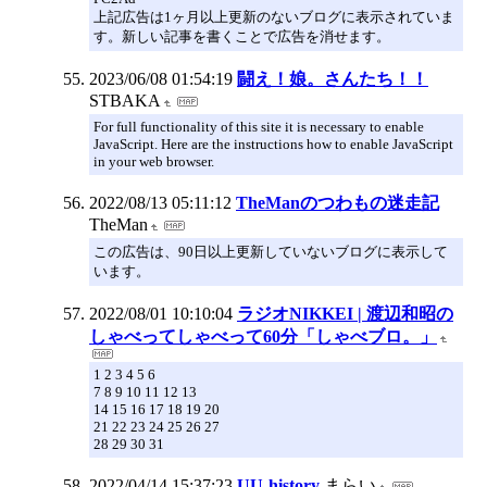
上記広告は1ヶ月以上更新のないブログに表示されていま
す。新しい記事を書くことで広告を消せます。
2023/06/08 01:54:19
闘え！娘。さんたち！！
STBAKA
For full functionality of this site it is necessary to enable
JavaScript. Here are the instructions how to enable JavaScript
in your web browser.
2022/08/13 05:11:12
TheManのつわもの迷走記
TheMan
この広告は、90日以上更新していないブログに表示して
います。
2022/08/01 10:10:04
ラジオNIKKEI | 渡辺和昭の
しゃべってしゃべって60分「しゃべブロ。」
1 2 3 4 5 6
7 8 9 10 11 12 13
14 15 16 17 18 19 20
21 22 23 24 25 26 27
28 29 30 31
2022/04/14 15:37:23
UU-history
まらい