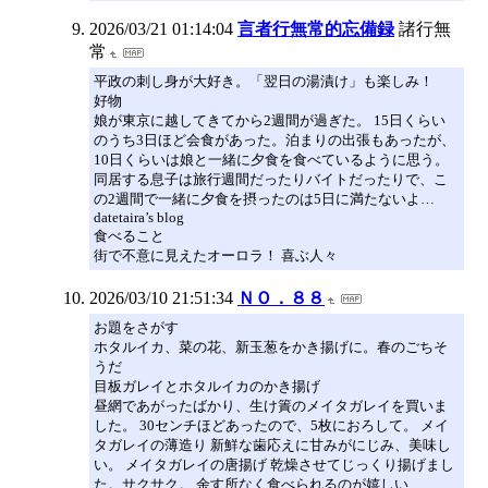
2026/03/21 01:14:04
言者行無常的忘備録
諸行無
常
平政の刺し身が大好き。「翌日の湯漬け」も楽しみ！
好物
娘が東京に越してきてから2週間が過ぎた。 15日くらい
のうち3日ほど会食があった。泊まりの出張もあったが、
10日くらいは娘と一緒に夕食を食べているように思う。
同居する息子は旅行週間だったりバイトだったりで、こ
の2週間で一緒に夕食を摂ったのは5日に満たないよ…
datetaira’s blog
食べること
街で不意に見えたオーロラ！ 喜ぶ人々
2026/03/10 21:51:34
ＮＯ．８８
お題をさがす
ホタルイカ、菜の花、新玉葱をかき揚げに。春のごちそ
うだ
目板ガレイとホタルイカのかき揚げ
昼網であがったばかり、生け簀のメイタガレイを買いま
した。 30センチほどあったので、5枚におろして。 メイ
タガレイの薄造り 新鮮な歯応えに甘みがにじみ、美味し
い。 メイタガレイの唐揚げ 乾燥させてじっくり揚げまし
た。サクサク。 余す所なく食べられるのが嬉しい…