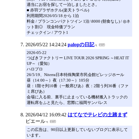
適当にお宿を探して一泊しましたとさ。
■ 赤羽プラザホテル(楽天トラベル)
利用期間2026/05/18 から 1泊
料金 / プランコンパクトツイン 1泊 \8000 (朝食なし) / ◎ネ
ット割◎ 現金特価プラン
チェックイン / アウト1
2026/05/22 14:24:24
palopの日記
2026-05-22
つばきファクトリー LIVE TOUR 2026 SPRING ～HEAT IT
UP～（愛知）
ハロプロ
26/5/19、Niterra日本特殊陶業市民会館ビレッジホール
昼（14:00～）夜（17:30～）105分
昼：1階そ列10番（一般席ぴあ）夜：2階う列36番（ファ
ミ席ぴあ）
会場に入る前、裏手に止まっている機材搬入トラックの
運転席をふと見たら、窓際に福岡サンパレス
2026/04/12 16:09:42
はてなでテレビの土踏まず
ピエール
この広告は、90日以上更新していないブログに表示して
います。