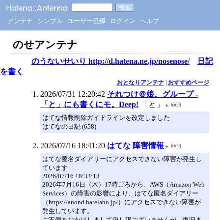
アンテナ
シンプル
ユーザー登録
ログイン
ヘルプ
のせアンテナ
のうないせいり http://d.hatena.ne.jp/nosenose/
日記
を書く
おとなりアンテナ
|
おすすめページ
2026/07/31 12:20:42
それつけ＠娘。グループ -
「と」にも書くにモ。Deep!
「と」
はてな情報削除ガイドラインを改定しました
はてなの日記 (658)
2026/07/16 18:41:20
はてな 障害情報
はてな匿名ダイアリーにアクセスできない障害が発生し
ています
2026/07/16 18:33:13
2026年7月16日（木）17時ごろから、AWS（Amazon Web
Services）の障害の影響により、はてな匿名ダイアリー
（https://anond.hatelabo.jp/）にアクセスできない障害が
発生しています。
ご不便をおかけしまして申し訳ございませんが、復旧ま