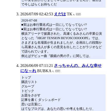
で今しばらくお待ちくだ
2026/07/09 02:42:53
えだは
TK
2026-07-08
■実はお奉行襲名式は一日にしてなってない!?
■実はお奉行襲名式は一日にしてなってない!?
横浜アリーナで披露された、高瀬くるみさんの卒業公演
となった『HIGH! TENSION BEYOSCOOOOOPE』では、
さまざまな名場面が生まれましたが、企画出しの段階か
ら高瀬さん当人が多くの意見を出したことがラジオなど
で語られています。
例えばデビュー曲『眼鏡の男の子』に関しては、
2026/06/09 07:11:21
さっちゃんの、みんな幸せ
にな～れ
BUBKA
トップ
購読リスト
グループ
トピック
お題をさがす
記事を書く ダッシュボード
思いは言葉に。
はてなブログは、あなたの思いや考えを残したり、