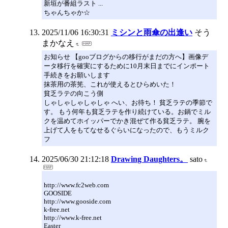
新垣が番組ラスト ...
ちゃんちゃか☆
2025/11/06 16:30:31
ミシンと雨傘の出逢い
そう
まかなえ
お知らせ 【gooブログからの移行がまだの方へ】画像デ
ータ移行を確実にするために10月末日までにインポート
手続きをお願いします
抹茶用の茶筅、これが使えるとひらめいた！
貧乏ラテの向こう側
しゃしゃしゃしゃしゃ へい、お待ち！ 貧乏ラテの季節で
す。 もう何年も貧乏ラテを作り続けている。お鍋でミル
クを温めてホイッパーでかき混ぜて作る貧乏ラテ。 腕を
上げて人をもてなせるぐらいになったので、もうミルク
フ
2025/06/30 21:12:18
Drawing Daughters。
sato
http://www.fc2web.com
GOOSIDE
http://www.gooside.com
k-free.net
http://www.k-free.net
Easter