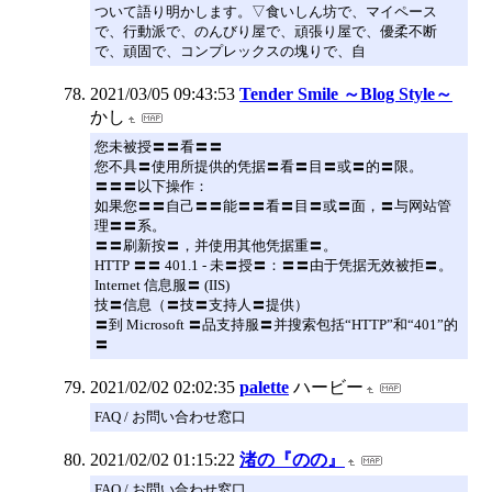
ついて語り明かします。▽食いしん坊で、マイペース
で、行動派で、のんびり屋で、頑張り屋で、優柔不断
で、頑固で、コンプレックスの塊りで、自
2021/03/05 09:43:53
Tender Smile ～Blog Style～
かし
您未被授〓〓看〓〓
您不具〓使用所提供的凭据〓看〓目〓或〓的〓限。
〓〓〓以下操作：
如果您〓〓自己〓〓能〓〓看〓目〓或〓面，〓与网站管
理〓〓系。
〓〓刷新按〓，并使用其他凭据重〓。
HTTP 〓〓 401.1 - 未〓授〓：〓〓由于凭据无效被拒〓。
Internet 信息服〓 (IIS)
技〓信息（〓技〓支持人〓提供）
〓到 Microsoft 〓品支持服〓并搜索包括“HTTP”和“401”的
〓
2021/02/02 02:02:35
palette
ハービー
FAQ / お問い合わせ窓口
2021/02/02 01:15:22
渚の『のの』
FAQ / お問い合わせ窓口