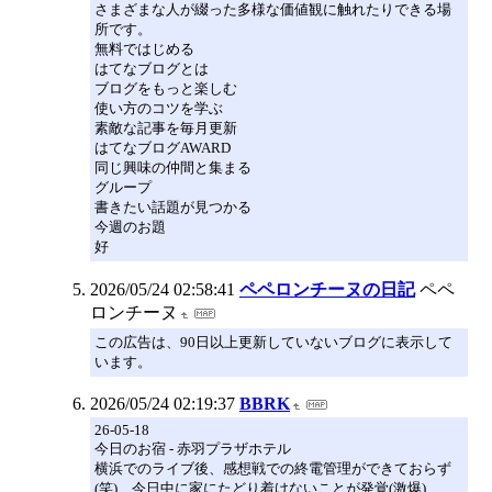
さまざまな人が綴った多様な価値観に触れたりできる場
所です。
無料ではじめる
はてなブログとは
ブログをもっと楽しむ
使い方のコツを学ぶ
素敵な記事を毎月更新
はてなブログAWARD
同じ興味の仲間と集まる
グループ
書きたい話題が見つかる
今週のお題
好
2026/05/24 02:58:41
ペペロンチーヌの日記
ペペ
ロンチーヌ
この広告は、90日以上更新していないブログに表示して
います。
2026/05/24 02:19:37
BBRK
26-05-18
今日のお宿 - 赤羽プラザホテル
横浜でのライブ後、感想戦での終電管理ができておらず
(笑)、今日中に家にたどり着けないことが発覚(激爆)