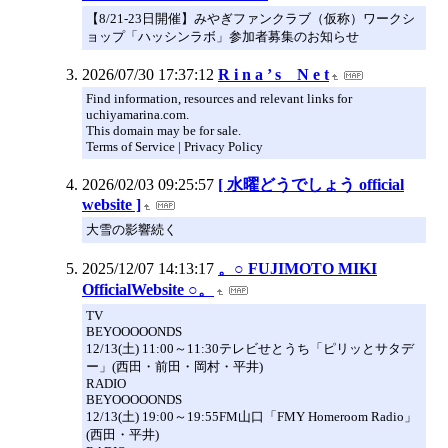
【8/21-23日開催】みやぎファンクラブ（仮称）ワークシ
ョップ「ハッシンラボ」参加者募集のお知らせ
2026/07/30 17:37:12
R i n a ’ s N e t
Find information, resources and relevant links for
uchiyamarina.com.
This domain may be for sale.
Terms of Service | Privacy Policy
2026/02/03 09:25:57
[ 水曜どうでしょう official
website ]
大雪の影響続く
2025/12/07 14:13:17
。○ FUJIMOTO MIKI
OfficialWebsite ○。
TV
BEYOOOOONDS
12/13(土) 11:00～11:30テレビせとうち「ピリッとサタデ
ー」(西田・前田・岡村・平井)
RADIO
BEYOOOOONDS
12/13(土) 19:00～19:55FM山口「FMY Homeroom Radio」
(西田・平井)