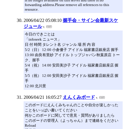
is no longer available on this server and there is no
forwarding address.Please remove all references to this
resource.
2006/04/22 05:08:10
握手会・サイン会最新スケ
ジュール
今日のできごとは
「infoseek ニュース」
日 付 時間 タレント名 ジャンル 場 所 内 容
5/2（日） 12:00 小倉優子 アイドル 福家書店銀座店 握手
13:00 由良有里紗 アイドル トップジャパン秋葉原店 トー
ク、握手
5/4（祝） 14:00 安田美沙子 アイドル 福家書店銀座店 握
手
5/5（祝） 12:00 安田美沙子 アイドル 福家書店銀座店 握
手
12:00 北川景
2006/04/21 16:05:27
えんくみボード
このボードにえんくみちゃんのことや自分が楽しかった
ことをいっぱい書いてください
何かこのボードに関してで意見・質問がありましたら
このボードの管理人（よっちゃん）まで連絡をください
Reload