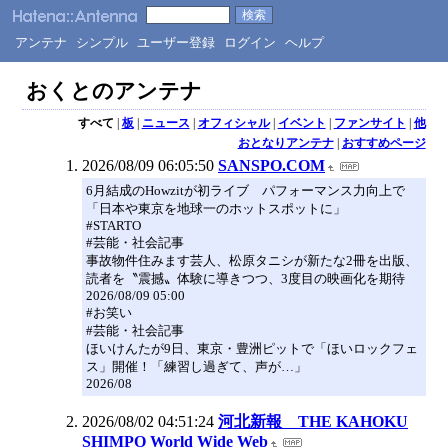
アンテナ
シンプル
ユーザー登録
ログイン
ヘルプ
おくとのアンテナ
すべて
|
板
|
ニュース
|
オフィシャル
|
イベント
|
ファンサイト
|
他
おとなりアンテナ
|
おすすめページ
2026/08/09 06:05:50
SANSPO.COM
6月結成のHowzitが初ライブ パフォーマンス力向上で
「日本や東京を地球一のホットスポットに」
#STARTO
#芸能・社会記事
事故物件住みます芸人、松原タニシが新たな2冊を出版、
読者を〝震撼〟体験に導きつつ、3度目の映画化を期待
2026/08/09 05:00
#お笑い
#芸能・社会記事
ほいけんたが9日、東京・豊洲ピットで「ほいロックフェ
ス」開催！「練習し過ぎて、声が…」
2026/08
2026/08/02 04:51:24
河北新報 THE KAHOKU
SHIMPO World Wide Web