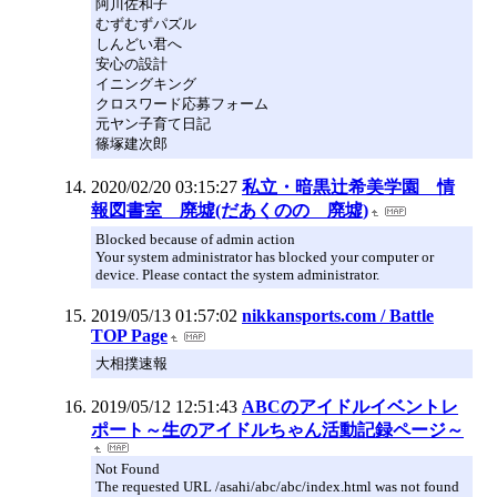
阿川佐和子
むずむずパズル
しんどい君へ
安心の設計
イニングキング
クロスワード応募フォーム
元ヤン子育て日記
篠塚建次郎
2020/02/20 03:15:27
私立・暗黒辻希美学園 情
報図書室 廃墟(だあくのの 廃墟)
Blocked because of admin action
Your system administrator has blocked your computer or
device. Please contact the system administrator.
2019/05/13 01:57:02
nikkansports.com / Battle
TOP Page
大相撲速報
2019/05/12 12:51:43
ABCのアイドルイベントレ
ポート～生のアイドルちゃん活動記録ページ～
Not Found
The requested URL /asahi/abc/abc/index.html was not found