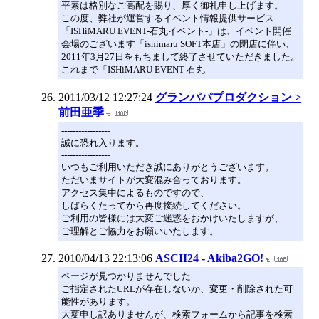
平素は格別なご高配を賜り、厚く御礼申し上げます。
この度、弊社が運営するイベント情報提供サービス
「ISHiMARU EVENT-石丸イベント-」は、イベント開催
会場のございます「ishimaru SOFT本店」の閉店に伴い、
2011年3月27日をもちまして終了させていただきました。
これまで「ISHiMARU EVENT-石丸
2011/03/12 12:27:24
グランパパプロダクション >
前田亜季
-----------------
誠に恐れ入ります。
-----------------
いつもご利用いただき誠にありがとうございます。
ただいまサイトが大変混み合っております。
アクセス集中によるものですので、
しばらくたってから再度接続してください。
ご利用の皆様には大変ご迷惑をおかけいたしますが、
ご理解とご協力をお願いいたします。
2010/04/13 22:13:06
ASCII24 - Akiba2GO!
ページが見つかりませんでした
ご指定されたURLが存在しないか、変更・削除された可
能性があります。
大変申し訳ありませんが、検索フォームから記事を検索