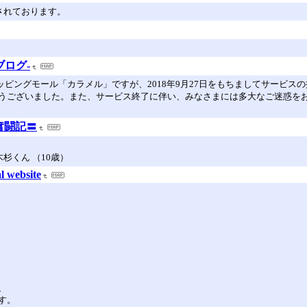
されております。
ログ-
ショッピングモール「カラメル」ですが、2018年9月27日をもちましてサービ
うございました。また、サービス終了に伴い、みなさまには多大なご迷惑をお
奮闘記〓
杉くん （10歳）
 website
、
す。