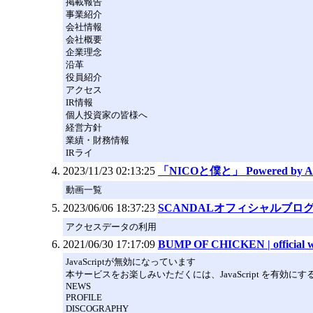
掲載報告
事業紹介
会社情報
会社概要
企業理念
沿革
役員紹介
アクセス
IR情報
個人投資家の皆様へ
経営方針
業績・財務情報
IRライ
2023/11/23 02:13:25
「NICOと僕と」 Powered by A
動画一覧
2023/06/06 18:37:23
SCANDALオフィシャルブログ「超S
アクセスデータの利用
2021/06/30 17:17:09
BUMP OF CHICKEN | official we
JavaScriptが無効になっています
本サービスをお楽しみいただくには、JavaScript を有効に
NEWS
PROFILE
DISCOGRAPHY