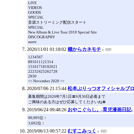
LIVE
VIDEOS
GOODS
SPECIAL
音源ストリーミング配信スタート
SPECIAL
New Album & Live Tour 2019 Special Site
DISCOGRAPHY
auror
2020/11/01 01:18:02
棚からカネモチ
1234567
891011121314
15161718192021
22232425262728
2930
<< November 2020 >>
2020/07/06 21:15:44
松本ぷりっつオフィシャルブログ「
募集期間は2020年7月1日〓9月30日必着まで
ご興味のある方はぜひ応募してくださいね〓
2019/06/24 09:48:26
おやこぐらし。-育児漫画日記-
90,995位 ↑
3,692位 ↑
2019/06/13 00:57:22
むすこみっく