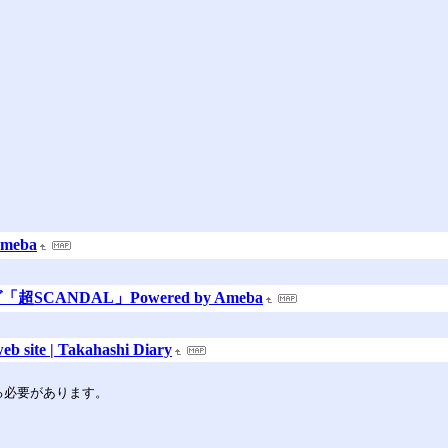
meba
CANDAL」Powered by Ameba
b site | Takahashi Diary
する必要があります。