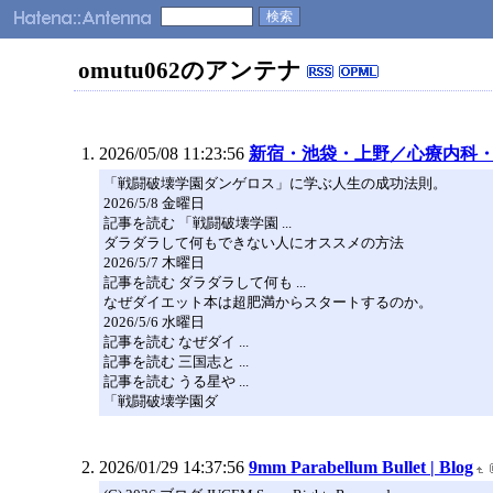
omutu062のアンテナ
2026/05/08 11:23:56
新宿・池袋・上野／心療内科
「戦闘破壊学園ダンゲロス」に学ぶ人生の成功法則。
2026/5/8 金曜日
記事を読む 「戦闘破壊学園 ...
ダラダラして何もできない人にオススメの方法
2026/5/7 木曜日
記事を読む ダラダラして何も ...
なぜダイエット本は超肥満からスタートするのか。
2026/5/6 水曜日
記事を読む なぜダイ ...
記事を読む 三国志と ...
記事を読む うる星や ...
「戦闘破壊学園ダ
2026/01/29 14:37:56
9mm Parabellum Bullet | Blog