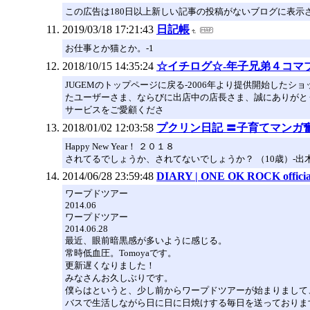
この広告は180日以上新しい記事の投稿がないブログに表示
2019/03/18 17:21:43
日記帳
お仕事とか猫とか。-1
2018/10/15 14:35:24
☆イチログ☆-年子兄弟４コマブ
JUGEMのトップページに戻る-2006年より提供開始した
たユーザーさま、ならびに出店中の店長さま、誠にありがと
サービスをご愛顧くださ
2018/01/02 12:03:58
プクリン日記 〓子育てマンガ
Happy New Year！ ２０１８
されてるでしょうか、されてないでしょうか？ （10歳）-出木
2014/06/28 23:59:48
DIARY | ONE OK ROCK official
ワープドツアー
2014.06
ワープドツアー
2014.06.28
最近、眼前暗黒感が多いように感じる。
常時低血圧。Tomoyaです。
更新遅くなりました！
みなさんお久しぶりです。
僕らはというと、少し前からワープドツアーが始まりまして
バスで生活しながら日に日に日焼けする毎日を送っておりま