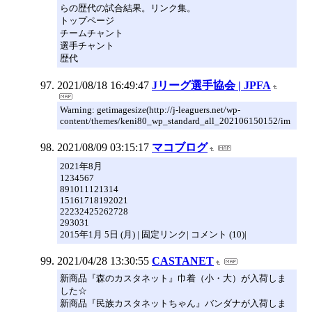
らの歴代の試合結果。リンク集。
トップページ
チームチャント
選手チャント
歴代
2021/08/18 16:49:47
Jリーグ選手協会 | JPFA
Warning: getimagesize(http://j-leaguers.net/wp-
content/themes/keni80_wp_standard_all_202106150152/im
2021/08/09 03:15:17
マコブログ
2021年8月
1234567
891011121314
15161718192021
22232425262728
293031
2015年1月 5日 (月) | 固定リンク| コメント (10)|
2021/04/28 13:30:55
CASTANET
新商品『森のカスタネット』巾着（小・大）が入荷しま
した☆
新商品『民族カスタネットちゃん』バンダナが入荷しま