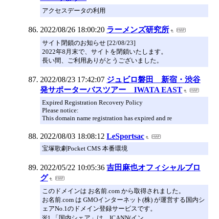
アクセスデータの利用
2022/08/26 18:00:20
ラーメンズ研究所
サイト閉鎖のお知らせ [22/08/23]
2022年8月末で、サイトを閉鎖いたします。
長い間、ご利用ありがとうございました。
2022/08/23 17:42:07
ジュビロ磐田 新宿・渋谷
発サポーターバスツアー IWATA EAST
Expired Registration Recovery Policy
Please notice:
This domain name registration has expired and re
2022/08/03 18:08:12
LeSportsac
宝塚歌劇Pocket CMS 本番環境
2022/05/22 10:05:36
吉田麻也オフィシャルブロ
グ
このドメインは お名前.com から取得されました。
お名前.com は GMOインターネット(株) が運営する国内シ
ェアNo.1のドメイン登録サービスです。
※1 「国内シェア」は、ICANN(イン