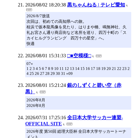
2026/08/02 18:20:38
黒ちゃんねる | テレビ愛知
2026/8/7放送
次回は、初めての高知県への旅。
桂浜で坂本龍馬像を見たり、はりまや橋、鳴無神社、久
礼お宮さん通り商店街など名所を巡り、四万十町の「ス
カイヒルグランピング 四万十の星空」へ。
快適
2026/08/01 15:31:33
□■空模様□
07«
1 2 3 4 5 6 7 8 9 10 11 12 13 14 15 16 17 18 19 20 21 22 23 2
4 25 26 27 28 29 30 31 »09
2026/08/01 15:21:24
銀のしずくと碧い空（赤
黒）
2026年8月
2026年8月
2026/07/31 17:25:16
全日本大学サッカー連盟-
OFFICIAL SITE
2026年度 第50回 総理大臣杯 全日本大学サッカートーナ
メント