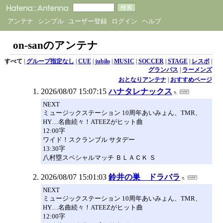
アンテナ
シンプル
ユーザー登録
ログイン
ヘルプ
on-sanのアンテナ
すべて
|
グループ指定なし
|
CUE
|
jubilo
|
MUSIC
|
SOCCER
|
STAGE
|
レスポ
|
グランパス
|
ラーメンズ
おとなりアンテナ
|
おすすめページ
2026/08/07 15:07:15
ハナタレナックス
NEXT
ミュージックステーション 10周年あいみょん、TMR、
HY…名曲続々！ATEEZがヒット曲
12:00字
ワイド！スクランブル サタデー
13:30字
八村塁スペシャルマッチ ＢＬＡＣＫ Ｓ
2026/08/07 15:01:03
鈴井の巣 ドラバラ
NEXT
ミュージックステーション 10周年あいみょん、TMR、
HY…名曲続々！ATEEZがヒット曲
12:00字