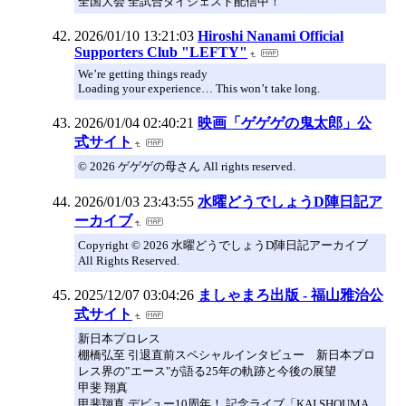
全国大会 全試合ダイジェスト配信中！
2026/01/10 13:21:03
Hiroshi Nanami Official
Supporters Club "LEFTY"
We’re getting things ready
Loading your experience… This won’t take long.
2026/01/04 02:40:21
映画「ゲゲゲの鬼太郎」公
式サイト
© 2026 ゲゲゲの母さん All rights reserved.
2026/01/03 23:43:55
水曜どうでしょうD陣日記ア
ーカイブ
Copyright © 2026 水曜どうでしょうD陣日記アーカイブ
All Rights Reserved.
2025/12/07 03:04:26
ましゃまろ出版 - 福山雅治公
式サイト
新日本プロレス
棚橋弘至 引退直前スペシャルインタビュー 新日本プロ
レス界の‟エース"が語る25年の軌跡と今後の展望
甲斐 翔真
甲斐翔真 デビュー10周年！ 記念ライブ「KAI SHOUMA