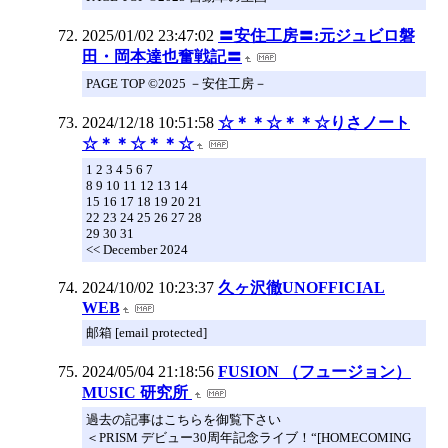
2025/01/02 23:47:02
〓安住工房〓:元ジュビロ磐
田・岡本達也奮戦記〓
PAGE TOP ©2025 －安住工房－
2024/12/18 10:51:58
☆＊＊☆＊＊☆りさノート
☆＊＊☆＊＊☆
1 2 3 4 5 6 7
8 9 10 11 12 13 14
15 16 17 18 19 20 21
22 23 24 25 26 27 28
29 30 31
<< December 2024
2024/10/02 10:23:37
久ヶ沢徹UNOFFICIAL
WEB
邮箱 [email protected]
2024/05/04 21:18:56
FUSION （フュージョン）
MUSIC 研究所
過去の記事はこちらを御覧下さい
＜PRISM デビュー30周年記念ライブ！“[HOMECOMING