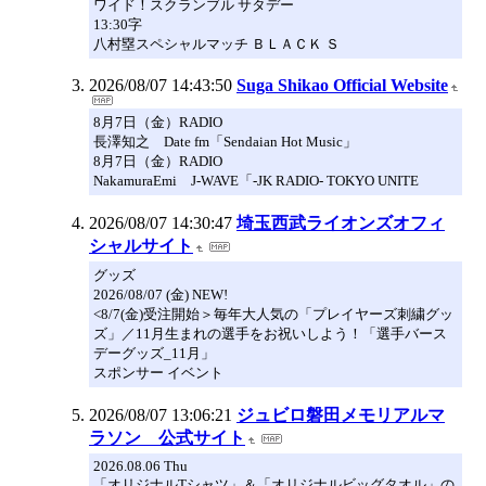
ワイド！スクランブル サタデー
13:30字
八村塁スペシャルマッチ ＢＬＡＣＫ Ｓ
2026/08/07 14:43:50
Suga Shikao Official Website
8月7日（金）RADIO
長澤知之 Date fm「Sendaian Hot Music」
8月7日（金）RADIO
NakamuraEmi J-WAVE「-JK RADIO- TOKYO UNITE
2026/08/07 14:30:47
埼玉西武ライオンズオフィ
シャルサイト
グッズ
2026/08/07 (金) NEW!
<8/7(金)受注開始＞毎年大人気の「プレイヤーズ刺繍グッ
ズ」／11月生まれの選手をお祝いしよう！「選手バース
デーグッズ_11月」
スポンサー イベント
2026/08/07 13:06:21
ジュビロ磐田メモリアルマ
ラソン 公式サイト
2026.08.06 Thu
「オリジナルTシャツ」＆「オリジナルビッグタオル」の