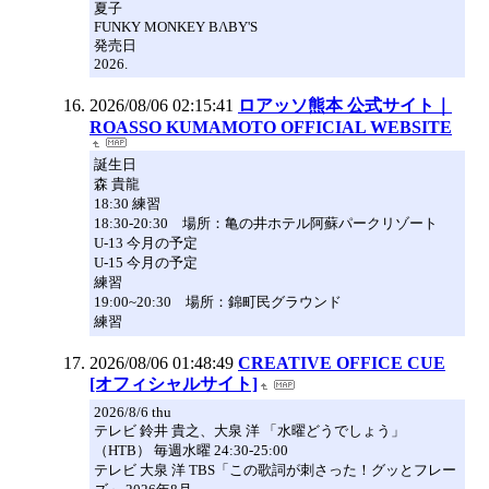
夏子
FUNKY MONKEY BΛBY'S
発売日
2026.
2026/08/06 02:15:41
ロアッソ熊本 公式サイト｜
ROASSO KUMAMOTO OFFICIAL WEBSITE
誕生日
森 貴龍
18:30 練習
18:30-20:30 場所：亀の井ホテル阿蘇パークリゾート
U-13 今月の予定
U-15 今月の予定
練習
19:00~20:30 場所：錦町民グラウンド
練習
2026/08/06 01:48:49
CREATIVE OFFICE CUE
[オフィシャルサイト]
2026/8/6 thu
テレビ 鈴井 貴之、大泉 洋 「水曜どうでしょう」
（HTB） 毎週水曜 24:30-25:00
テレビ 大泉 洋 TBS「この歌詞が刺さった！グッとフレー