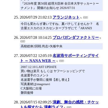
『2026年度 第50回 総理大臣杯 全日本大学サッカートー
ナメント』 開催のお知らせ 2026/07/31
2026/07/29 21:02:13
アランジネット
今日も変わらず暑いですね、夏バテしてませんか？ 名
古屋エスカのエスカセンタープラザにて『ARANZI
2026/07/28 10:14:25
プロパガンダファクトリー
高校総体2回戦 尚志×矢板中央
2026/07/22 12:05:19
名波浩サポーティングサイ
ト ～ NANA WEB ～
2007.12.10 LAST UPDATE
買い物は楽天 もしくは ヤフーショッピングで
名波選手のコメント
名波選手が磐田に復帰【差し替え】
写真素材はimagenavi
C大阪戦に出場
磐田復帰
2026/07/15 02:09:25
演劇、舞台の感想・チケッ
トを探すなら 演劇ライフ