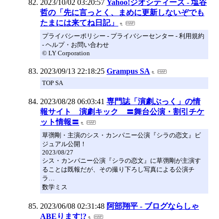
2023/10/02 03:20:57
Yahoo!ジオシティーズ - 塩谷
哲の「先に言っとく、まめに更新しないぞでも
たまには来てね日記」
プライバシーポリシー - プライバシーセンター - 利用規約
- ヘルプ・お問い合わせ
© LY Corporation
2023/09/13 22:18:25
Grampus SA
TOP SA
2023/08/28 06:03:41
専門誌「演劇ぶっく」の情
報サイト 演劇キック 〓舞台公演・割引チケ
ット情報〓
草彅剛・主演のシス・カンパニー公演『シラの恋文』ビ
ジュアル公開！
2023/08/27
シス・カンパニー公演『シラの恋文』に草彅剛が主演す
ることは既報だが、その撮り下ろし写真による公演チ
ラ…
数学ミス
2023/06/08 02:31:48
阿部翔平 - ブログならしゃ
ABEります!?