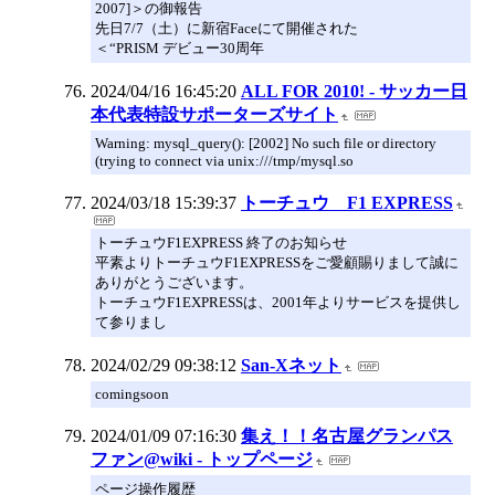
2007]＞の御報告
先日7/7（土）に新宿Faceにて開催された
＜“PRISM デビュー30周年
2024/04/16 16:45:20
ALL FOR 2010! - サッカー日
本代表特設サポーターズサイト
Warning: mysql_query(): [2002] No such file or directory
(trying to connect via unix:///tmp/mysql.so
2024/03/18 15:39:37
トーチュウ F1 EXPRESS
トーチュウF1EXPRESS 終了のお知らせ
平素よりトーチュウF1EXPRESSをご愛顧賜りまして誠に
ありがとうございます。
トーチュウF1EXPRESSは、2001年よりサービスを提供し
て参りまし
2024/02/29 09:38:12
San-Xネット
comingsoon
2024/01/09 07:16:30
集え！！名古屋グランパス
ファン@wiki - トップページ
ページ操作履歴