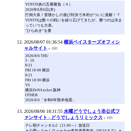
YOYO'S炎の五番勝負（４）
2026年8月6日(木)
打倒大泉！昔懐かしの遊び対決で木村がついに覚醒！？
YOYO'Sは数々の戦いを繰り広げてきたが、勝つのは決ま
っていつも大泉。
”ひらめき”を要
2026/08/07 01:36:54
横浜ベイスターズオフィシ
ャルサイト
2026/8/6 THU
5 - 10
8/21
FRI 18:00 横浜
8/21
FRI 18:00 横浜
VS
横浜DeNA ticket 阪神
OTHER
2026/8/6「令和8年熊本地震」
2026/08/06 18:31:55
水曜どうでしょう非公式フ
ァンサイト - どうでしょうリミックス
テレ朝チャンネル2（21:00～）放送日
▲公園～ドームウォーカー参加者募集中（08/16まで）▲