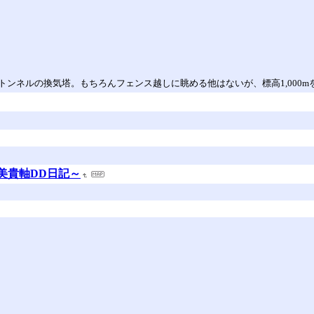
ンネルの換気塔。もちろんフェンス越しに眺める他はないが、標高1,000m
 ～藤本美貴軸DD日記～