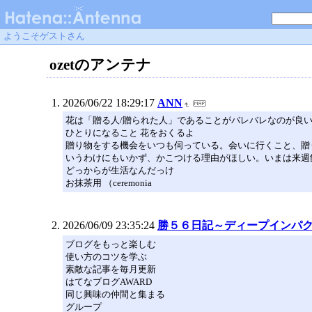
ようこそゲストさん
ozetのアンテナ
2026/06/22 18:29:17
ANN
花は「贈る人/贈られた人」であることがバレバレなのが良
ひとりになること 花をおくるよ
贈り物をする機会をいつも伺っている。会いに行くこと、贈
いうわけにもいかず、かこつける理由がほしい。いまは来週
どっからが生活なんだっけ
お抹茶用 （ceremonia
2026/06/09 23:35:24
勝５６日記～ディープインパ
ブログをもっと楽しむ
使い方のコツを学ぶ
素敵な記事を毎月更新
はてなブログAWARD
同じ興味の仲間と集まる
グループ