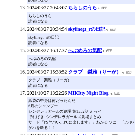
2024/03/27 20:43:07
ちらしのうら
ちらしのうら
読者になる
2024/03/27 20:34:54
skylinegt_rの日記
skylinegt_rの日記
読者になる
2024/03/27 16:17:37
へぶめろの気配
へぶめろの気配
読者になる
2024/03/27 15:38:52
クラブ 梨雅（りーが）
クラブ 梨雅（リーガ）
読者になる
2021/10/27 13:22:26
MIKItty Night Blog
紙袋の中身は何だったんだ
6月のシャンプー
シンデレラガールズ劇場 第1552話 えっ×4
でれげき -シンデレラガールズ劇場まとめ-
サード「PSヤバい…PCに出します」←わかる ソニー「PS
ゲハを斬る！！