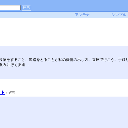
アンテナ
シンプル
い
り物をすること、連絡をとることが私の愛情の示し方。直球で行こう。手取り
飲みに行く友達…
クト