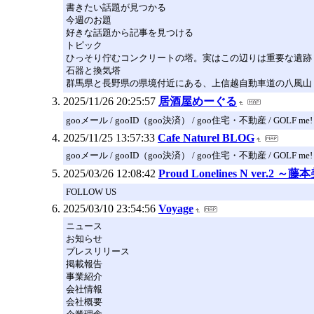
書きたい話題が見つかる
今週のお題
好きな話題から記事を見つける
トピック
ひっそり佇むコンクリートの塔。実はこの辺りは重要な遺跡
石器と換気塔
群馬県と長野県の県境付近にある、上信越自動車道の八風山ト
2025/11/26 20:25:57
居酒屋めーぐる
gooメール / gooID（goo決済） / goo住宅・不動産 / GOLF me!
2025/11/25 13:57:33
Cafe Naturel BLOG
gooメール / gooID（goo決済） / goo住宅・不動産 / GOLF me!
2025/03/26 12:08:42
Proud Lonelines N ver.2
FOLLOW US
2025/03/10 23:54:56
Voyage
ニュース
お知らせ
プレスリリース
掲載報告
事業紹介
会社情報
会社概要