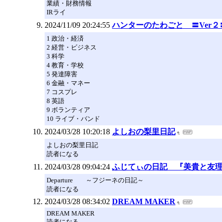
業績・財務情報
IRライ
2024/11/09 20:24:55
ハンターのたわごと 〓Ver２
1 政治・経済
2 経営・ビジネス
3 科学
4 教育・学校
5 発達障害
6 金融・マネー
7 コスプレ
8 英語
9 ボランティア
10 ライブ・バンド
2024/03/28 10:20:18
よしおの梨里日記
よしおの梨里日記
読者になる
2024/03/28 09:04:24
ふじてぃの日記 『美貴と友
Departure ～フジーネの日記～
読者になる
2024/03/28 08:34:02
DREAM MAKER
DREAM MAKER
読者になる