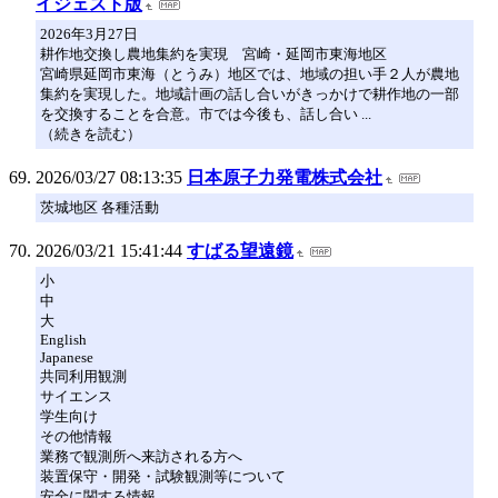
イジェスト版
2026年3月27日
耕作地交換し農地集約を実現 宮崎・延岡市東海地区
宮崎県延岡市東海（とうみ）地区では、地域の担い手２人が農地
集約を実現した。地域計画の話し合いがきっかけで耕作地の一部
を交換することを合意。市では今後も、話し合い ...
（続きを読む）
2026/03/27 08:13:35
日本原子力発電株式会社
茨城地区 各種活動
2026/03/21 15:41:44
すばる望遠鏡
小
中
大
English
Japanese
共同利用観測
サイエンス
学生向け
その他情報
業務で観測所へ来訪される方へ
装置保守・開発・試験観測等について
安全に関する情報