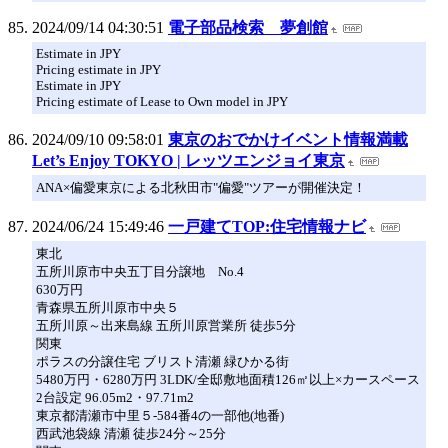
2024/09/14 04:30:51
電子部品検索 夢創館
Estimate in JPY
Pricing estimate in JPY
Estimate in JPY
Pricing estimate of Lease to Own model in JPY
2024/09/10 09:58:01
東京のおでかけイベント情報満載
Let’s Enjoy TOKYO | レッツエンジョイ東京
ANA×偏愛東京による北秋田市"偏愛"ツアーが開催決定！
2024/06/24 15:49:46
一戸建てTOP:住宅情報ナビ
東北
五所川原市中央五丁目分譲地 No.4
630万円
青森県五所川原市中央５
五所川原～出来島線 五所川原営業所 徒歩5分
関東
ポラスの分譲住宅 ブリスト清瀬 緑ひかる街
5480万円・6280万円 3LDK/全邸敷地面積126㎡以上×カースペース
2台設定 96.05m2・97.71m2
東京都清瀬市中里５-584番4の一部他(地番)
西武池袋線 清瀬 徒歩24分～25分