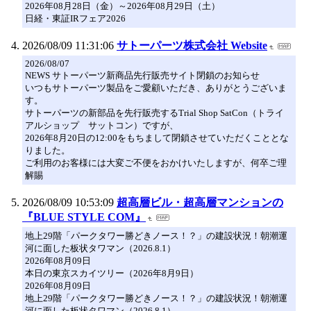
2026年08月28日（金）～2026年08月29日（土）
日経・東証IRフェア2026
2026/08/09 11:31:06
サトーパーツ株式会社 Website
2026/08/07
NEWS サトーパーツ新商品先行販売サイト閉鎖のお知らせ
いつもサトーパーツ製品をご愛顧いただき、ありがとうございま
す。
サトーパーツの新部品を先行販売するTrial Shop SatCon（トライ
アルショップ サットコン）ですが、
2026年8月20日の12:00をもちまして閉鎖させていただくこととな
りました。
ご利用のお客様には大変ご不便をおかけいたしますが、何卒ご理
解賜
2026/08/09 10:53:09
超高層ビル・超高層マンションの
『BLUE STYLE COM』
地上29階「パークタワー勝どきノース！？」の建設状況！朝潮運
河に面した板状タワマン（2026.8.1）
2026年08月09日
本日の東京スカイツリー（2026年8月9日）
2026年08月09日
地上29階「パークタワー勝どきノース！？」の建設状況！朝潮運
河に面した板状タワマン（2026.8.1）