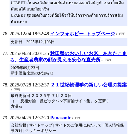
UFABET เว็บตรง ไม่ผ่านเอเย่นต์ แทงบอลออนไลน์ ยูฟ่าเบท เว็บเดิม
พันออโต้ แบบมืออาชีพ
UFABET สุดยอดเว็บตรงที่ถือได้ว่าให้บริการทางด้านการบริการเดิม
พัน แทงบ
2025/12/04 18:52:48
インフォホビー_トップページ
更新日 2025年12月03日
2025/09/24 20:01:25
秋田県のおいしいお米、あきたこま
ち、生産者農家の顔が見える安心な直売所
2025年09月23日
新米価格改定のお知らせ
2025/07/28 12:32:37
２１世紀物理学の新しい公理の提案
最終更新日 ２０２５年 ７月 ２０日
（ 「 反相対論・反ビッグバン宇宙論サイト集」を更新 ）
方沸石
2025/04/25 12:37:20
Panasonic
会社情報 | サイトマップ | サイトのご使用にあたって | 個人情報保
護方針 | クッキーポリシー