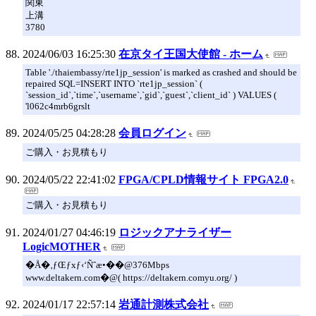
関東
上溝
3780
2024/06/03 16:25:30
在京タイ王国大使館 - ホーム
Table './thaiembassy/rte1jp_session' is marked as crashed and should be
repaired SQL=INSERT INTO `rte1jp_session` (
`session_id`,`time`,`username`,`gid`,`guest`,`client_id` ) VALUES (
'l062c4mrb6grslt
2024/05/25 04:28:28
会員ログイン
ご購入・お見積もり
2024/05/22 22:41:02
FPGA/CPLD情報サイト FPGA2.0
ご購入・お見積もり
2024/01/27 04:46:19
ロジックアナライザー
LogicMOTHER
�Å�‚ƒŒƒxƒ‹‘Ñˆæ•��@376Mbps
www.deltakern.com�@( https://deltakern.comyu.org/ )
2024/01/17 22:57:14
岩通計測株式会社