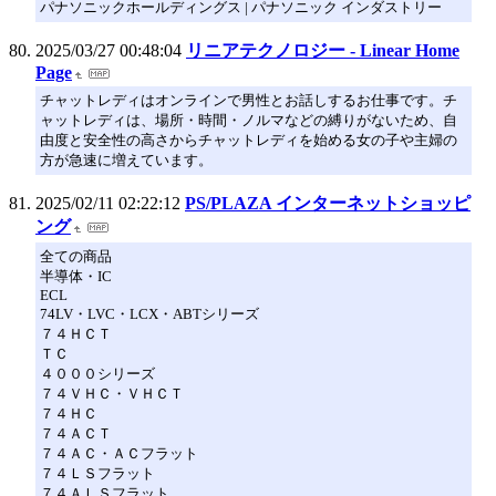
パナソニックホールディングス | パナソニック インダストリー
2025/03/27 00:48:04
リニアテクノロジー - Linear Home
Page
チャットレディはオンラインで男性とお話しするお仕事です。チ
ャットレディは、場所・時間・ノルマなどの縛りがないため、自
由度と安全性の高さからチャットレディを始める女の子や主婦の
方が急速に増えています。
2025/02/11 02:22:12
PS/PLAZA インターネットショッピ
ング
全ての商品
半導体・IC
ECL
74LV・LVC・LCX・ABTシリーズ
７４ＨＣＴ
ＴＣ
４０００シリーズ
７４ＶＨＣ・ＶＨＣＴ
７４ＨＣ
７４ＡＣＴ
７４ＡＣ・ＡＣフラット
７４ＬＳフラット
７４ＡＬＳフラット