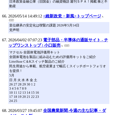
日本政策金融公庫（旧国金）の融資物語 週刊ＳＰＡ！掲載 株と不
動産
2026/05/14 14:49:12
<維新政党・新風>トップページ
皇位継承の安定化は喫緊の課題 2026年5月14日
党声明
2026/04/02 07:07:23
電子部品・半導体の通販サイト - チ
ップワンストップ | 小口販売
マクセル 全固体電池評価用キット
全固体電池を製品に組み込むための評価用キットをご紹介
Littelfuse C＆Kスイッチ製品のご紹介
民生用途から車載、航空産業まで幅広くスイッチポートフォリオ
を提供！
5月
日 月 火 水 木 金 土
26 27 28 29 30 1 2
3 4 5 6 7 8 9
10 11 12 13 14 15 16
17 18 19 20 21 22 23
24 25
2026/03/27 19:45:07
全国農業新聞‐今週の主な記事・ダ