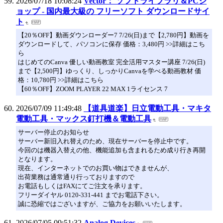
2026/07/18 10:08:24
Vector： ソフトライブラリ＆PCシ
ョップ - 国内最大級の フリーソフト ダウンロードサイ
ト
【20％OFF】動画ダウンローダー7 7/26(日)まで【2,780円】動画を
ダウンロードして、パソコンに保存 価格：3,480円 >>詳細はこち
ら
はじめてのCanva 優しい動画教室 完全活用マスター講座 7/26(日)
まで【2,500円】ゆっくり、しっかりCanvaを学べる動画教材 価
格：10,780円 >>詳細はこちら
【60％OFF】ZOOM PLAYER 22 MAX 1ライセンス 7
2026/07/09 11:49:48
【道具道楽】日立電動工具・マキタ
電動工具・マックス釘打機＆電動工具
サーバー停止のお知らせ
サーバー新旧入れ替えのため、現在サーバーを停止中です。
今回のは機器入替えの他、機能追加も含まれるため成り行き再開
となります。
現在、インターネットでのお買い物はできませんが、
出荷業務は通常通り行っておりますので
お電話もしくはFAXにてご注文を承ります。
フリーダイヤル 0120-331-441 までお電話下さい。
誠に恐縮ではございますが、ご協力をお願いいたします。
2026/07/05 09:51:32
Analog Devices