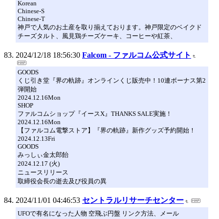
Korean
Chinese-S
Chinese-T
神戸で人気のお土産を取り揃えております。神戸限定のベイクド
チーズタルト、風見鶏チーズケーキ、コーヒーや紅茶、
2024/12/18 18:56:30
Falcom - ファルコム公式サイト
GOODS
くじ引き堂『界の軌跡』オンラインくじ販売中！10連ボーナス第2
弾開始
2024.12.16Mon
SHOP
ファルコムショップ『イースX』THANKS SALE実施！
2024.12.16Mon
【ファルコム電撃ストア】『界の軌跡』新作グッズ予約開始！
2024.12.13Fri
GOODS
みっしぃ金太郎飴
2024.12.17 (火)
ニュースリリース
取締役会長の逝去及び役員の異
2024/11/01 04:46:53
セントラルリサーチセンター
UFOで有名になった人物 空飛ぶ円盤 リンク方法、メール