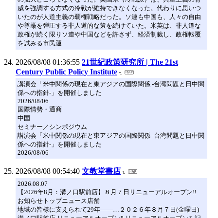
威を強調する方式の冷戦が維持できなくなった。代わりに思いつ
いたのが人道主義の覇権戦略だった。ソ連も中国も、人々の自由
や尊厳を弾圧する非人道的な策を続けていた。米英は、非人道な
政権が続く限りソ連や中国などを許さず、経済制裁し、政権転覆
を試みる市民運
2026/08/08 01:36:55
21世紀政策研究所 | The 21st
Century Public Policy Institute
講演会「米中関係の現在と東アジアの国際関係 -台湾問題と日中関
係への指針-」を開催しました
2026/08/06
国際情勢・通商
中国
セミナー／シンポジウム
講演会「米中関係の現在と東アジアの国際関係 -台湾問題と日中関
係への指針-」を開催しました
2026/08/06
2026/08/08 00:54:40
文教堂書店
2026.08.07
【2026年8月：溝ノ口駅前店】８月７日リニューアルオープン‼
お知らせトップニュース店舗
地域の皆様に支えられて29年――…２０２６年８月７日(金曜日)