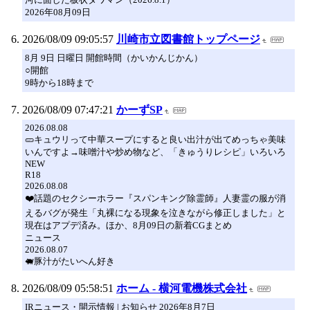
2026年08月09日
2026/08/09 09:05:57
川崎市立図書館トップページ
8月 9日 日曜日 開館時間（かいかんじかん）
○開館
9時から18時まで
2026/08/09 07:47:21
かーずSP
2026.08.08
🥒キュウリって中華スープにすると良い出汁が出てめっちゃ美味
いんですよ→味噌汁や炒め物など、「きゅうりレシピ」いろいろ
NEW
R18
2026.08.08
❤️話題のセクシーホラー『スパンキング除霊師』人妻霊の服が消
えるバグが発生「丸裸になる現象を泣きながら修正しました」と
現在はアプデ済み。ほか、8月09日の新着CGまとめ
ニュース
2026.08.07
🐖豚汁がたいへん好き
2026/08/09 05:58:51
ホーム - 横河電機株式会社
IRニュース・開示情報 | お知らせ 2026年8月7日