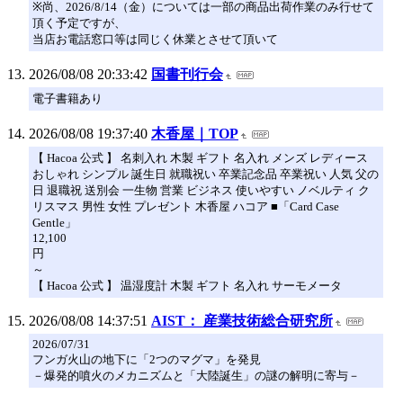
※尚、2026/8/14（金）については一部の商品出荷作業のみ行せて
頂く予定ですが、
当店お電話窓口等は同じく休業とさせて頂いて
2026/08/08 20:33:42
国書刊行会
電子書籍あり
2026/08/08 19:37:40
木香屋｜TOP
【 Hacoa 公式 】 名刺入れ 木製 ギフト 名入れ メンズ レディース
おしゃれ シンプル 誕生日 就職祝い 卒業記念品 卒業祝い 人気 父の
日 退職祝 送別会 一生物 営業 ビジネス 使いやすい ノベルティ ク
リスマス 男性 女性 プレゼント 木香屋 ハコア ■「Card Case
Gentle」
12,100
円
～
【 Hacoa 公式 】 温湿度計 木製 ギフト 名入れ サーモメータ
2026/08/08 14:37:51
AIST： 産業技術総合研究所
2026/07/31
フンガ火山の地下に「2つのマグマ」を発見
－爆発的噴火のメカニズムと「大陸誕生」の謎の解明に寄与－