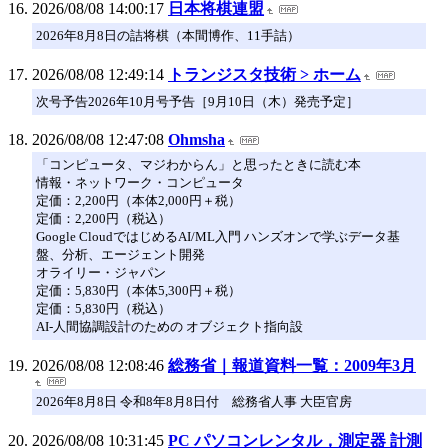
2026/08/08 14:00:17
日本将棋連盟
2026年8月8日の詰将棋（本間博作、11手詰）
2026/08/08 12:49:14
トランジスタ技術 > ホーム
次号予告2026年10月号予告［9月10日（木）発売予定］
2026/08/08 12:47:08
Ohmsha
「コンピュータ、マジわからん」と思ったときに読む本
情報・ネットワーク・コンピュータ
定価：2,200円（本体2,000円＋税）
定価：2,200円（税込）
Google CloudではじめるAI/ML入門 ハンズオンで学ぶデータ基
盤、分析、エージェント開発
オライリー・ジャパン
定価：5,830円（本体5,300円＋税）
定価：5,830円（税込）
AI-人間協調設計のための オブジェクト指向設
2026/08/08 12:08:46
総務省｜報道資料一覧：2009年3月
2026年8月8日 令和8年8月8日付 総務省人事 大臣官房
2026/08/08 10:31:45
PC パソコンレンタル，測定器 計測