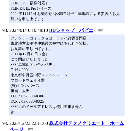
FLIR Cx5（防爆対応）
FLIR E4, Ex Proシリーズ
2024年1月12日 お知らせ 令和6年能登半島地震による災害のお見
舞いを申し上げます
2024/01/10 10:48:10
BDショップ パピエ
フレンチ・コミック＆ヨーロッパ雑貨専門店
東北地方太平洋沖地震の被害にあわれた皆様。
お見舞い申し上げます。
2011年12月８日（金）
にて閉店いたしました
パピエ関係問い合わせ先：
〒164-0001
東京都中野区中野５－５２－１５
ブロードウェイ４階
(有)トランパーズ
担当：太田
TEL：03-5380-8306
FAX：03-5380-8325
パピエのメールアドレスは使用出来ません
参
2023/12/23 22:11:00
株式会社テクノクリエート ホーム
ページ