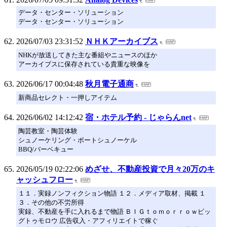
データ・センター・ソリューション
データ・センター・ソリューション
2026/07/03 23:31:52
ＮＨＫアーカイブス
NHKが放送してきた主な番組やニュースのほか
アーカイブスに保存されている貴重な映像を
2026/06/17 00:04:48
秋月電子通商
新商品セレクト・一押しアイテム
2026/06/02 14:12:42
宿・ホテル予約 - じゃらんnet
陶芸教室・陶芸体験
シュノーケリング・ボートシュノーケル
BBQ/バーベキュー
2026/05/19 02:22:06
めざせ、不動産投資で月々20万のキ
ャッシュフロー
１１．実録ノンフィクション物語 １２．メディア取材、掲載 １
３．その他の不労所得
実録、不動産を手に入れるまで物語 ＢＩＧｔｏｍｏｒｒｏｗビッ
グトゥモロウ 広告収入・アフィリエイトで稼ぐ