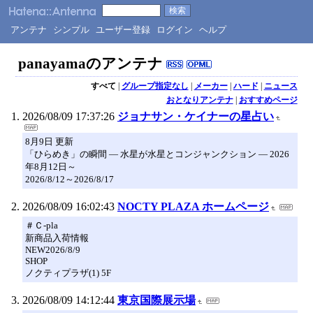
アンテナ
シンプル
ユーザー登録
ログイン
ヘルプ
panayamaのアンテナ
すべて
|
グループ指定なし
|
メーカー
|
ハード
|
ニュース
おとなりアンテナ
|
おすすめページ
2026/08/09 17:37:26
ジョナサン・ケイナーの星占い
8月9日 更新
「ひらめき」の瞬間 ― 水星が水星とコンジャンクション ― 2026
年8月12日～
2026/8/12～2026/8/17
2026/08/09 16:02:43
NOCTY PLAZA ホームページ
＃Ｃ-pla
新商品入荷情報
NEW2026/8/9
SHOP
ノクティプラザ(1) 5F
2026/08/09 14:12:44
東京国際展示場