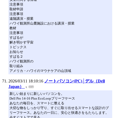
注意事項
取材申請
注意事項
遠隔講演・授業
ハワイ観測所山麓施設における講演・授業
教材
注意事項
すばるが
解き明かす宇宙
トピックス
お知らせ
すばる２
ハワイ観測所の
取り組み
アメリカ・ハワイのマウナケアの山頂域
2026/03/11 18:10:16
ノートパソコン(PC)│デル（Dell
Japan）
新しい始まりに新しいパソコンを。
Dell Pro 14-16 Plus EcoLoopブリーフケース
あなたの毎日を、スマートに整える
大切な物をしっかり守り、すぐに取り出せるスマートな設計のブ
リーフケース。あなたの一日に、安心と快適さをもたらします。
今すぐストアで見る