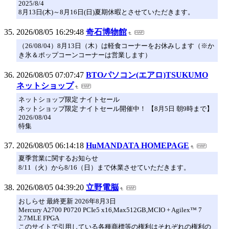
2025/8/4
8月13日(木)～8月16日(日)夏期休暇とさせていただきます。
2026/08/05 16:29:48
奇石博物館
（26/08/04）8月13日（木）は軽食コーナーをお休みします（※か
き氷＆ポップコーンコーナーは営業します）
2026/08/05 07:07:47
BTOパソコン(エアロ)TSUKUMO
ネットショップ
ネットショップ限定 ナイトセール
ネットショップ限定 ナイトセール開催中！ 【8月5日 朝9時まで】
2026/08/04
特集
2026/08/05 06:14:18
HuMANDATA HOMEPAGE
夏季営業に関するお知らせ
8/11（火）から8/16（日）まで休業させていただきます。
2026/08/05 04:39:20
立野電脳
おしらせ 最終更新 2026年8月3日
Mercury A2700 P0720 PCIe5 x16,Max512GB,MCIO + Agilex™ 7
2.7MLE FPGA
このサイトで引用している各種商標等の権利はそれぞれの権利の