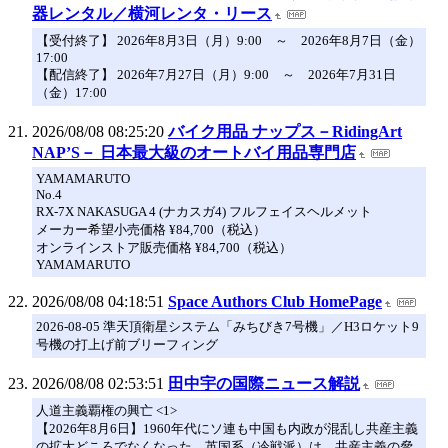
器レンタル／横河レンタ・リース
【受付終了】 2026年8月3日（月）9:00 ～ 2026年8月7日（金）
17:00
【配信終了】 2026年7月27日（月）9:00 ～ 2026年7月31日
（金）17:00
2026/08/08 08:25:20
バイク用品 ナップス－RidingArt
NAP’S－ 日本最大級のオートバイ用品専門店
YAMAMARUTO
No.4
RX-7X NAKASUGA 4 (ナカスガ4) フルフェイスヘルメット
メーカー希望小売価格 ¥84,700（税込）
オンラインストア販売価格 ¥84,700（税込）
YAMAMARUTO
2026/08/08 04:18:51
Space Authors Club HomePage
2026-08-05 準天頂衛星システム「みちびき7号機」／H3ロケット9
号機の打上げ前ブリーフィング
2026/08/08 02:53:51
田中宇の国際ニュース解説
人道主義覇権の興亡 <1>
【2026年8月6日】1960年代にソ連も中国も内政が混乱し共産主義
の拡大どころでなくなった。英国系（冷戦派）は、共産主義の脅