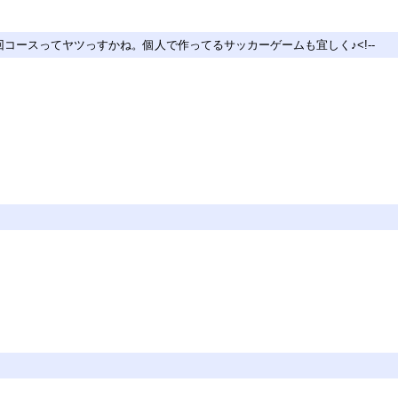
巡回コースってヤツっすかね。個人で作ってるサッカーゲームも宜しく♪<!--