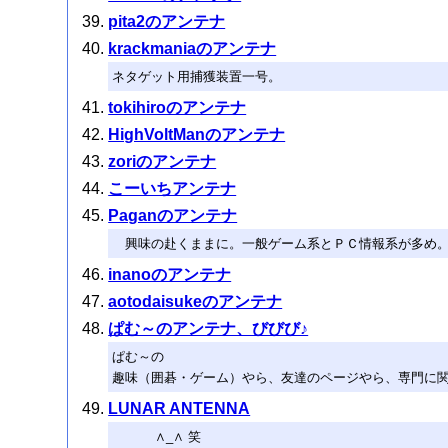
pita2のアンテナ
krackmaniaのアンテナ
ネタゲット用捕獲装置一号。
tokihiroのアンテナ
HighVoltManのアンテナ
zoriのアンテナ
こーいちアンテナ
Paganのアンテナ
興味の赴くままに。一般ゲーム系とＰＣ情報系が多め。
inanoのアンテナ
aotodaisukeのアンテナ
ぱむ～のアンテナ、びびび♪
ぱむ～の
趣味（囲碁・ゲーム）やら、友達のページやら、専門に
LUNAR ANTENNA
∧_∧ 笑