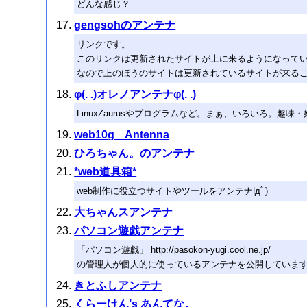
どんな感じ？
gengsohのアンテナ
リンクです。
このリンクは更新されたサイトが上に来るようになって
なので上のほうのサイトは更新されているサイトが来る
φ(. .)オレノアンテナφ(. .)
LinuxZaurusやプログラムなど。まぁ、いろいろ。趣味
web10g Antenna
ひろちゃん。のアンテナ
*web道具箱*
web制作に役立つサイトやツールをアンテナ|дﾟ)
大ちゃんスアンテナ
パソコン遊戯アンテナ
「パソコン遊戯」 http://pasokon-yugi.cool.ne.jp/
の管理人が個人的に使っているアンテナを公開していま
きとふしアンテナ
くらーけん’s あんてな。