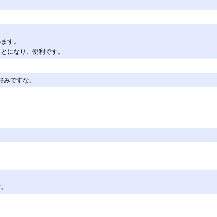
います。
ことになり、便利です。
・好みですな。
す。