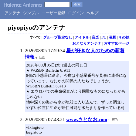
アンテナ
シンプル
ユーザー登録
ログイン
ヘルプ
piyopiyoのアンテナ
すべて
|
グループ指定なし
|
アイドル
|
音楽
|
PC
|
演劇
|
その他
おとなりアンテナ
|
おすすめページ
2026/08/05 17:59:34
星が好きな人のための新着
情報
2026年08月05日(水) [過去の同じ日]
★ WGSBN Bulletin 6, #13
8個の小惑星に命名。今度は小惑星番号が見事に連番にな
っています。なにかの関係の人たちでしょうか。
WGSBN Bulletin 6, #13
★ エウロパでの生命探査がより困難なものになったかも
しれない
地中深くの海から水が地殻に入り込んで、ずっと調査し
やすい位置に生命が居住可能な水たまりを作っている可
2026/08/05 07:48:21
www.さとなお.com
vikingtoto
bugistoto