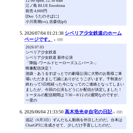
12:00 open, 12:30 start
江ノ島 BLUE Enoshima
前売 4,000円
[Duo うたのそばに]
小川美潮(vo), 吉森信(pf)
2026/07/04 01:21:38
シベリア少女鉄道のホーム
ページです。
2026.07.03
シベリア少女鉄道
シベリア少女鉄道 新作公演
「降臨 -ワールドヒーローズユニバース-」
映像配信決定！
池袋・あうるすぽっとでの劇場公演に大勢のお客様ご来
場いただきまして誠にありがとうございます。千秋楽が
終わって5日程経った今になってのご連絡となってしまい
ましたが、今回の公演もどうにか配信が決定しました！
トータルの配信期間は 7/30～8/12 の2週間なのですが、
一度の
2026/06/04 21:33:50
高木浩光＠自宅の日記
追記（6月3日）ずんだもん動画を外注したのだ。台本は
ChatGPTに生成させて、少しだけ手直ししたのだ。