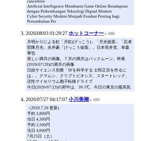
cancertoto
Artificial Intelligence Membantu Game Online Beradaptasi
dengan Perkembangan Teknologi Digital Modern
Cyber Security Modern Menjadi Fondasi Penting bagi
Pertumbuhan Per
2026/08/03 01:29:27
ホットコーナー
月明かりによる虹「月虹(げっこう)」「月光仮面」「忍者
部隊月光」永井豪「けっこう仮面」。日本筒井党、幸森
軍也
美しい満月の画像。７月の満月はバックムーン。昨夜
(2026/07/29)の満月の画像
日経サイエンス別冊「SFを科学する 士郎正宗を作るに
は」。クマムシ、クリプトビオシス、スタートレック、
活性マイセリウム胞子転移ドライブ
今日(2026/07/23)の府中は、39.3℃、今日の東京の最高気
2026/07/27 04:17:07
小川美潮
（2026.7.26 更新)
予約 3,800円
当日 4,300円
予約 3,500円
当日 4,000円
7月25日（土）