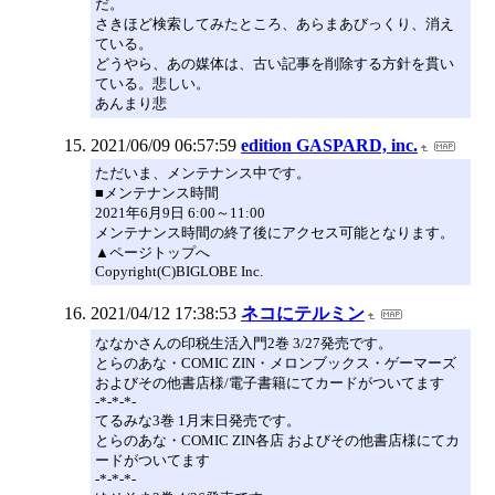
だ。
さきほど検索してみたところ、あらまあびっくり、消え
ている。
どうやら、あの媒体は、古い記事を削除する方針を貫い
ている。悲しい。
あんまり悲
2021/06/09 06:57:59
edition GASPARD, inc.
ただいま、メンテナンス中です。
■メンテナンス時間
2021年6月9日 6:00～11:00
メンテナンス時間の終了後にアクセス可能となります。
▲ページトップへ
Copyright(C)BIGLOBE Inc.
2021/04/12 17:38:53
ネコにテルミン
ななかさんの印税生活入門2巻 3/27発売です。
とらのあな・COMIC ZIN・メロンブックス・ゲーマーズ
およびその他書店様/電子書籍にてカードがついてます
-*-*-*-
てるみな3巻 1月末日発売です。
とらのあな・COMIC ZIN各店 およびその他書店様にてカ
ードがついてます
-*-*-*-