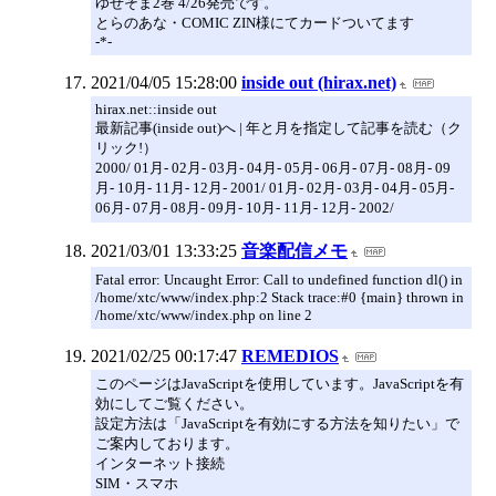
ゆせそま2巻 4/26発売です。
とらのあな・COMIC ZIN様にてカードついてます
-*-
2021/04/05 15:28:00
inside out (hirax.net)
hirax.net::inside out
最新記事(inside out)へ | 年と月を指定して記事を読む（ク
リック!）
2000/ 01月- 02月- 03月- 04月- 05月- 06月- 07月- 08月- 09
月- 10月- 11月- 12月- 2001/ 01月- 02月- 03月- 04月- 05月-
06月- 07月- 08月- 09月- 10月- 11月- 12月- 2002/
2021/03/01 13:33:25
音楽配信メモ
Fatal error: Uncaught Error: Call to undefined function dl() in
/home/xtc/www/index.php:2 Stack trace:#0 {main} thrown in
/home/xtc/www/index.php on line 2
2021/02/25 00:17:47
REMEDIOS
このページはJavaScriptを使用しています。JavaScriptを有
効にしてご覧ください。
設定方法は「JavaScriptを有効にする方法を知りたい」で
ご案内しております。
インターネット接続
SIM・スマホ