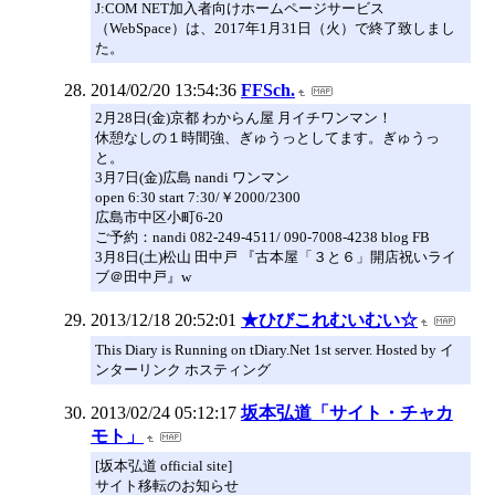
J:COM NET加入者向けホームページサービス
（WebSpace）は、2017年1月31日（火）で終了致しまし
た。
2014/02/20 13:54:36
FFSch.
2月28日(金)京都 わからん屋 月イチワンマン！
休憩なしの１時間強、ぎゅうっとしてます。ぎゅうっ
と。
3月7日(金)広島 nandi ワンマン
open 6:30 start 7:30/￥2000/2300
広島市中区小町6-20
ご予約：nandi 082-249-4511/ 090-7008-4238 blog FB
3月8日(土)松山 田中戸 『古本屋「３と６」開店祝いライ
ブ＠田中戸』w
2013/12/18 20:52:01
★ひびこれむいむい☆
This Diary is Running on tDiary.Net 1st server. Hosted by イ
ンターリンク ホスティング
2013/02/24 05:12:17
坂本弘道「サイト・チャカ
モト」
[坂本弘道 official site]
サイト移転のお知らせ