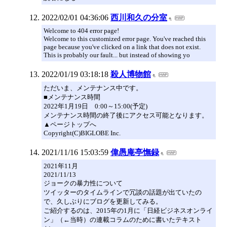
2022/02/01 04:36:06
西川和久の分室
Welcome to 404 error page!
Welcome to this customized error page. You've reached this
page because you've clicked on a link that does not exist.
This is probably our fault... but instead of showing yo
2022/01/19 03:18:18
殺人博物館
ただいま、メンテナンス中です。
■メンテナンス時間
2022年1月19日 0:00～15:00(予定)
メンテナンス時間の終了後にアクセス可能となります。
▲ページトップへ
Copyright(C)BIGLOBE Inc.
2021/11/16 15:03:59
偉愚庵亭憮録
2021年11月
2021/11/13
ジョークの暴力性について
ツイッターのタイムラインで冗談の話題が出ていたの
で、久しぶりにブログを更新してみる。
ご紹介するのは、2015年の1月に「日経ビジネスオンライ
ン」（←当時）の連載コラムのために書いたテキスト