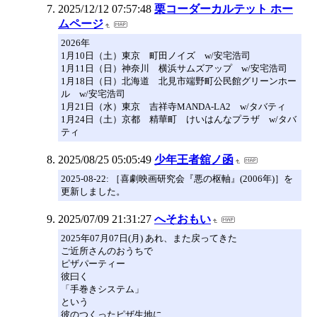
2025/12/12 07:57:48
栗コーダーカルテット ホー
ムページ
2026年
1月10日（土）東京 町田ノイズ w/安宅浩司
1月11日（日）神奈川 横浜サムズアップ w/安宅浩司
1月18日（日）北海道 北見市端野町公民館グリーンホー
ル w/安宅浩司
1月21日（水）東京 吉祥寺MANDA-LA2 w/タバティ
1月24日（土）京都 精華町 けいはんなプラザ w/タバ
ティ
2025/08/25 05:05:49
少年王者舘ノ函
2025-08-22: ［喜劇映画研究会『悪の枢軸』(2006年)］を
更新しました。
2025/07/09 21:31:27
へそおもい
2025年07月07日(月) あれ、また戻ってきた
ご近所さんのおうちで
ピザパーティー
彼曰く
「手巻きシステム」
という
彼のつくったピザ生地に