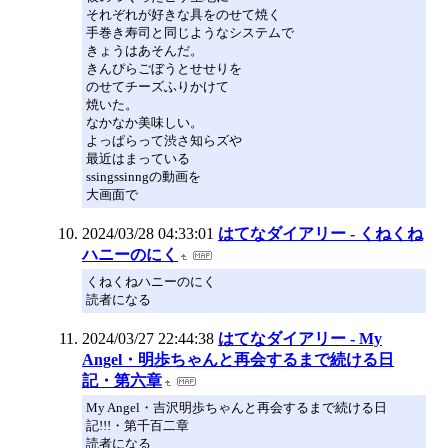
それぞれが好きな具をのせて焼く
手巻き寿司と同じようなシステムで
きょうはあそんだ。
きんぴらごぼうとせせりを
のせてチーズふりかけて
焼いた。
なかなか美味しい。
よっぱらって渋さ知らズや
最近はまっている
ssingssinngの動画を
大画面で
2024/03/28 04:33:01
はてなダイアリー - くねくね
ハニーのにく
くねくねハニーのにく
読者になる
2024/03/27 22:44:38
はてなダイアリー - My
Angel・明歩ちゃんと再会するまで続ける日
記・第六章
My Angel・吉沢明歩ちゃんと再会するまで続ける日
記!!!・第千百二章
読者になる