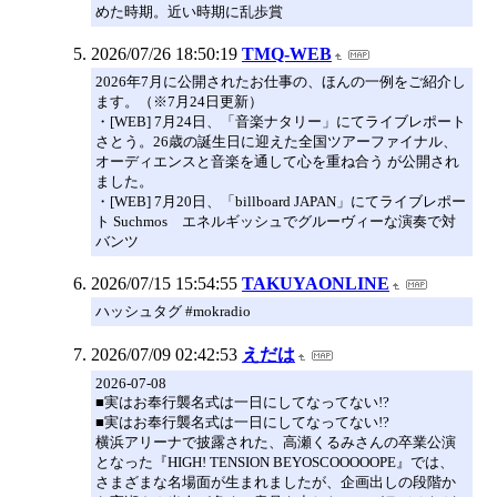
めた時期。近い時期に乱歩賞
2026/07/26 18:50:19
TMQ-WEB
2026年7月に公開されたお仕事の、ほんの一例をご紹介し
ます。（※7月24日更新）
・[WEB] 7月24日、「音楽ナタリー」にてライブレポート
さとう。26歳の誕生日に迎えた全国ツアーファイナル、
オーディエンスと音楽を通して心を重ね合う が公開され
ました。
・[WEB] 7月20日、「billboard JAPAN」にてライブレポー
ト Suchmos エネルギッシュでグルーヴィーな演奏で対
バンツ
2026/07/15 15:54:55
TAKUYAONLINE
ハッシュタグ #mokradio
2026/07/09 02:42:53
えだは
2026-07-08
■実はお奉行襲名式は一日にしてなってない!?
■実はお奉行襲名式は一日にしてなってない!?
横浜アリーナで披露された、高瀬くるみさんの卒業公演
となった『HIGH! TENSION BEYOSCOOOOOPE』では、
さまざまな名場面が生まれましたが、企画出しの段階か