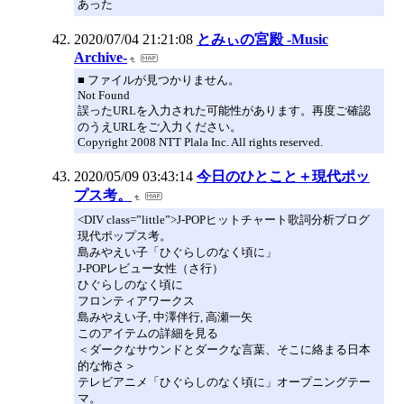
あった
2020/07/04 21:21:08
とみぃの宮殿 -Music
Archive-
■ ファイルが見つかりません。
Not Found
誤ったURLを入力された可能性があります。再度ご確認
のうえURLをご入力ください。
Copyright 2008 NTT Plala Inc. All rights reserved.
2020/05/09 03:43:14
今日のひとこと＋現代ポッ
プス考。
<DIV class=”little”>J-POPヒットチャート歌詞分析ブログ
現代ポップス考。
島みやえい子「ひぐらしのなく頃に」
J-POPレビュー女性（さ行）
ひぐらしのなく頃に
フロンティアワークス
島みやえい子, 中澤伴行, 高瀬一矢
このアイテムの詳細を見る
＜ダークなサウンドとダークな言葉、そこに絡まる日本
的な怖さ＞
テレビアニメ「ひぐらしのなく頃に」オープニングテー
マ。