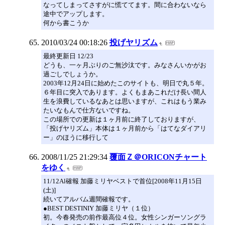
なってしまってさすがに慌ててます。間に合わないなら
途中でアップします。
何から書こうか
2010/03/24 00:18:26
投げヤリズム
最終更新日 12/23
どうも、一ヶ月ぶりのご無沙汰です。みなさんいかがお
過ごしでしょうか。
2003年12月24日に始めたこのサイトも、明日で丸５年。
６年目に突入であります。よくもまあこれだけ長い間人
生を浪費しているなあとは思いますが、これはもう業み
たいなもんで仕方ないですね。
この場所での更新は１ヶ月前に終了しておりますが、
「投げヤリズム」本体は１ヶ月前から「はてなダイアリ
ー」のほうに移行して
2008/11/25 21:29:34
覆面Ｚ＠ORICONチャート
をゆく
11/12Al確報 加藤ミリヤベストで首位[2008年11月15日
(土)]
続いてアルバム週間確報です。
●BEST DESTINIY 加藤ミリヤ（１位）
初。今春発売の前作最高位４位。女性シンガーソングラ