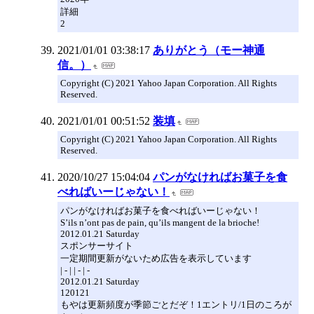
詳細
2
2021/01/01 03:38:17
ありがとう（モー神通
信。）
Copyright (C) 2021 Yahoo Japan Corporation. All Rights
Reserved.
2021/01/01 00:51:52
装填
Copyright (C) 2021 Yahoo Japan Corporation. All Rights
Reserved.
2020/10/27 15:04:04
パンがなければお菓子を食
べればいーじゃない！
パンがなければお菓子を食べればいーじゃない！
S’ils n’ont pas de pain, qu’ils mangent de la brioche!
2012.01.21 Saturday
スポンサーサイト
一定期間更新がないため広告を表示しています
| - | | - | -
2012.01.21 Saturday
120121
もやは更新頻度が季節ごとだぞ！1エントリ/1日のころが