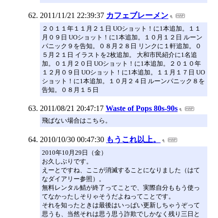
2011/11/21 22:39:37
カフェブレーメン
２０１１年１１月２１日 UOショット！に1本追加。１１
月０９日 UOショット！に1本追加。１０月１２日 ルーン
パニック９を告知。０８月２８日 リンクに１軒追加。０
５月２１日 イラストを2枚追加。 大和市民紹介に1名追
加。０１月２０日 UOショット！に1本追加。２０１０年
１２月０９日 UOショット！に1本追加。１１月１７日 UO
ショット！に1本追加。１０月２４日 ルーンパニック８を
告知。０８月１５日
2011/08/21 20:47:17
Waste of Pops 80s-90s
飛ばない場合はこちら。
2010/10/30 00:47:30
もうこれ以上。
2010年10月29日（金）
お久しぶりです。
えーとですね、ここが消滅することになりました（はて
なダイアリー参照）。
無料レンタル鯖が終了ってことで、実際自分ももう使っ
てなかったしそりゃそうだよねってことです。
それを知ったときは最後はいっぱい更新しちゃうぞって
思うも、当然それは思う思う詐欺でしかなく残り三日と