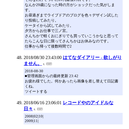
なんか29歳になった時の方がショックだった気がしま
す。
お昼過ぎまでライブドアのブログを色々デザイン試した
り投稿してみたり。
ケータイから試してみたり。
夕方からお仕事で三ノ宮。
さんちかで軽くおにぎりでも買っていこうかなと思って
たらこんな日に限ってさんちかはお休みなのです。
仕事から帰って後数時間で2
2018/08/30 23:43:00
はてなダイアリー - 欲しがり
ません。
2018-08-30
■管理画面からの最終更新 23:42
お疲れ様でした。何かあったら画像を差し替えて日記書
くね。
ツイートする
2018/06/16 23:06:01
レコードやのアイドルな
日々
2008|02|10|
2009|11|