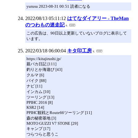
yurusu 2023-08-31 00:51 読者になる
2022/08/13 05:11:12
はてなダイアリー - TheMan
のつわもの迷走記
この広告は、90日以上更新していないブログに表示して
います。
2022/03/18 06:00:04
キタ印工房
https://kitajirushi.jp/
親バカ日記 [111]
釣りとか海遊び [43]
クルマ [6]
バイク [88]
ナビ [11]
インカム [10]
ツーリング [13]
PPIHC 2016 [8]
KSR2 [14]
PPIHC観戦とRoute66ツーリング [11]
森の秘密基地 [3]
MOTO GUZZI V7 STONE [29]
キャンプ [17]
つらつらと思うこ