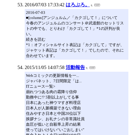
2016/07/03 17:33:42
はろぶろ。
2016-07-03
■[column]アンジュルム／「カクゴして！」について
今春のアンジュルムのコンサート＠武道館のセットリス
トの中でも、とりわけ「カクゴして！」*1の評判が良
い。
続きを読む
*1：オフィシャルサイト表記は「カクゴして」ですが、
ジャケット表記は「カクゴして！」でしたので、それに
合わせています。
2015/11/05 14:07:58
活動報告
Webコミックの更新情報を一...
ジャパネット、7日間限定「は...
ITニュース一覧>
崩れつつある肉の霜降り信仰
勤務中に!? 5割以上がしてる事
日本にあった神ウマすぎ料理店
日本人が人脈構築できない理由
住みやすさ日本と中国20位以下
挨拶ナシ、お礼ナシの非常識社員
血圧が低いと自殺率上昇の結果
使ってはいけない“いごおしまい”