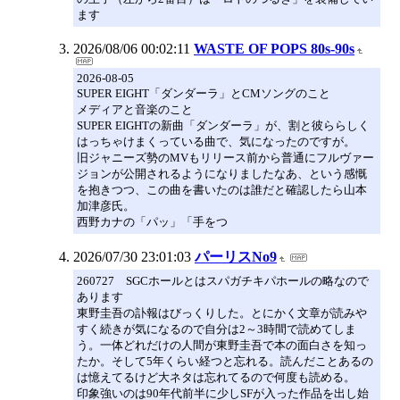
ます
2026/08/06 00:02:11
WASTE OF POPS 80s-90s
2026-08-05
SUPER EIGHT「ダンダーラ」とCMソングのこと
メディアと音楽のこと
SUPER EIGHTの新曲「ダンダーラ」が、割と彼ららしく
はっちゃけまくっている曲で、気になったのですが。
旧ジャニーズ勢のMVもリリース前から普通にフルヴァー
ジョンが公開されるようになりましたなあ、という感慨
を抱きつつ、この曲を書いたのは誰だと確認したら山本
加津彦氏。
西野カナの「パッ」「手をつ
2026/07/30 23:01:03
パーリスNo9
260727 SGCホールとはスパガチキパホールの略なので
あります
東野圭吾の訃報はびっくりした。とにかく文章が読みや
すく続きが気になるので自分は2～3時間で読めてしま
う。一体どれだけの人間が東野圭吾で本の面白さを知っ
たか。そして5年くらい経つと忘れる。読んだことあるの
は憶えてるけど大ネタは忘れてるので何度も読める。
印象強いのは90年代前半に少しSFが入った作品を出し始