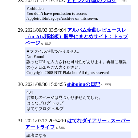
2021/11/17 19:16:37
ビビンバ小屋のブログ
Forbidden
You don’t have permission to access
/applet/bibinbagoya/archive on this server.
2021/09/03 03:54:04
アルバム全曲レビュースレ
（in 2ch.邦楽板）勝手にまとめサイト：トップ
ページ
■ ファイルが見つかりません。
Not Found
誤ったURLを入力された可能性があります。再度ご確認
のうえURLをご入力ください。
Copyright 2008 NTT Plala Inc. All rights reserved.
2021/08/30 15:04:55
shibuinuの日記
404
お探しのページは見つかりませんでした。
はてなブログ トップ
はてなブログ ヘルプ
2021/07/12 20:54:10
はてなダイアリー - スーパー
アートライフ
読者になる