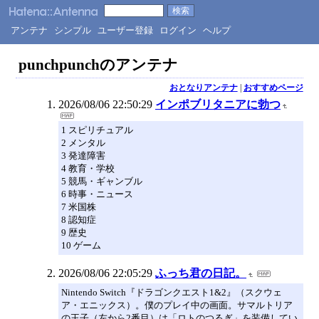
アンテナ
シンプル
ユーザー登録
ログイン
ヘルプ
punchpunchのアンテナ
おとなりアンテナ
|
おすすめページ
2026/08/06 22:50:29
インポブリタニアに勃つ
1 スピリチュアル
2 メンタル
3 発達障害
4 教育・学校
5 競馬・ギャンブル
6 時事・ニュース
7 米国株
8 認知症
9 歴史
10 ゲーム
2026/08/06 22:05:29
ふっち君の日記。
Nintendo Switch『ドラゴンクエスト1&2』（スクウェ
ア・エニックス）。僕のプレイ中の画面。サマルトリア
の王子（左から2番目）は「ロトのつるぎ」を装備してい