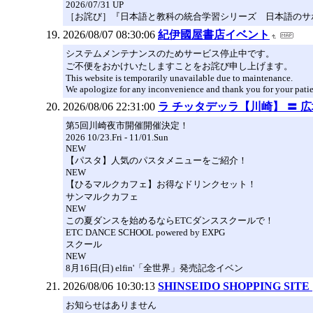
2026/07/31 UP
［お詫び］『日本語と教科の統合学習シリーズ 日本語のサ
2026/08/07 08:30:06
紀伊國屋書店イベント
システムメンテナンスのためサービス停止中です。
ご不便をおかけいたしますことをお詫び申し上げます。
This website is temporarily unavailable due to maintenance.
We apologize for any inconvenience and thank you for your pati
2026/08/06 22:31:00
ラ チッタデッラ【川崎】 〓 
第5回川崎夜市開催開催決定！
2026 10/23.Fri - 11/01.Sun
NEW
【パスタ】人気のパスタメニューをご紹介！
NEW
【ひるマルクカフェ】お得なドリンクセット！
サンマルクカフェ
NEW
この夏ダンスを始めるならETCダンススクールで！
ETC DANCE SCHOOL powered by EXPG
スクール
NEW
8月16日(日) elfin'「全世界」発売記念イベン
2026/08/06 10:30:13
SHINSEIDO SHOPPING S
お知らせはありません