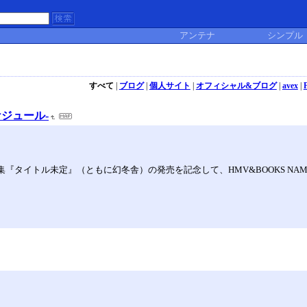
アンテナ
シンプル
すべて
|
ブログ
|
個人サイト
|
オフィシャル&ブログ
|
avex
|
ケジュール-
集『タイトル未定』（ともに幻冬舎）の発売を記念して、HMV&BOOKS NA