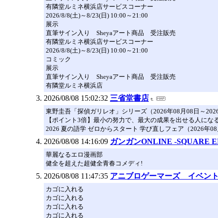
有隣堂ルミネ横浜店サービスコーナー
2026/8/8(土)～8/23(日) 10:00～21:00
展示
直筆サイン入り Sheyaアート商品 受注販売
有隣堂ルミネ横浜店サービスコーナー
2026/8/8(土)～8/23(日) 10:00～21:00
コミック
展示
直筆サイン入り Sheyaアート商品 受注販売
有隣堂ルミネ横浜店
2026/08/08 15:02:32
三省堂書店
東野圭吾「探偵ガリレオ」シリーズ（2026年08月08日～2026
【ポイント3倍】最小の努力で、最大の成果を出せる人になる（20
2026 夏の語学 ゼロからスタート 学び直しフェア（2026年08月
2026/08/08 14:16:09
ガンガンONLINE -SQUARE E
華麗なるエロ漫画部
健全を超えた超健全青春コメディ!
2026/08/08 11:47:35
アニブロゲーマーズ イベン
カゴに入れる
カゴに入れる
カゴに入れる
カゴに入れる