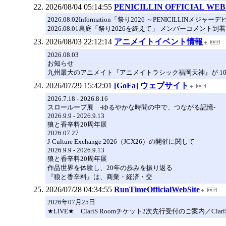
2026/08/04 05:14:55
PENICILLIN OFFICIAL WEB
2026.08.02Information「祭り2026 ～PENICILL
2026.08.01裏庭「祭り2026を終えて」 メンバーコメント到
2026/08/03 22:12:14
アニメイトイベント情報
2026.08.03
お知らせ
九州最大のアニメイト『アニメイトラシック福岡天神』が 1
2026/07/29 15:42:01
[GoFa] ウェブサイト
2026.7.18 - 2026.8.16
スローループ展 ‐ゆるやかな時間の中で、つながる記憶‐
2026.9.9 - 2026.9.13
狼と香辛料20周年展
2026.07.27
J-Culture Exchange 2026（JCX26）の開催に関して
2026.9.9 - 2026.9.13
狼と香辛料20周年展
作品世界を体験し、20年の歩みを振り返る
『狼と香辛料』は、商業・経済・交
2026/07/28 04:34:55
RunTimeOfficialWebSite
2026年07月25日
★LIVE★ ClariS Roomチケット2次先行受付のご案内／ClariS