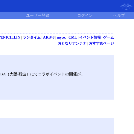
ユーザー登録
ログイン
ヘルプ
PENICILLIN
|
ランタイム
|
AKB48
|
myco、CML
|
イベント情報
|
ゲーム
おとなりアンテナ
|
おすすめページ
MBA（大阪-難波）にてコラボイベントの開催が…