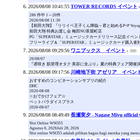
2026/08/08 10:41:55
TOWER RECORDS イベント
286 件中 1～20件
2026/08/08 11:30
【前田大翔】『リリイベ王子くん降臨～君と始めるP×P Voyage～ 
前田大翔 特典お渡し会 梅田NU茶屋町店
PG「SUPERSTAR」ミュージックカードリリース記念イベ
フリーライブ＆「SUPERSTAR」ミュージックカード購入
2026/08/08 09:29:56
ワニブックス イベント
26/08/07
『遅咲き 肌管理オタク 美容に全ぶり』夏の特典フェア開催
2026/08/08 09:17:56
川崎地下街 アゼリア イベン
おすすめのコンビネーションサプリの紹介
DHC
2026-08-08
☆おでかけフェア☆
ペットパラダイスプラス
2026-08-07
2026/08/08 08:49:49
長瀬実夕 - Nagase Miyu official 
Slot Online WSO55
Agustus 6, 2026Juli 28, 2026
Slot online WSO55 adalah pilihan bagus bagi mereka yang menca