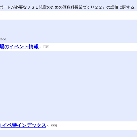
ポートが必要なＪＳＬ児童のための算数科授業づくり２２』の誤植に関する
ence.
広場のイベント情報
ITE | イベ特インデックス