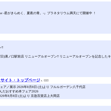
 Blue -星がきらめく、夏夜の青。-』プラネタリウム満天にて開催中 ！
ン‼
日)溝ノ口駅前店 リニューアルオープン‼️ リニューアルオープンを記念した
ｂサイト・トップページ
／展示 2026年8月8日 (土)より フルルガーデン八千代店
だおすすめ本フェア2026
6年8月8日 (土)より 京急百貨店上大岡店