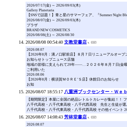
2026/07/17(金) ～ 2026/09/03(木)
Gallery Planetaria
【SNSで話題！】青と星のサマーフェア、『Summer Night
2026/08/07(金) ～ 2026/09/03(木)
プラザ
BRAND NEW COSMETICS
2026/08/08(土) ～ 2026/08/30
2026/08/08 00:54:40
文教堂書店
2026.08.07
【2026年8月：溝ノ口駅前店】８月７日リニューアルオープ
お知らせトップニュース店舗
地域の皆様に支えられて29年――…２０２６年８月７日(金曜
ご利用いた
2026.08.06
【2026年8月：横須賀ＭＯＲＥ’Ｓ店】休館日のお知らせ
お知
2026/08/07 18:55:17
八重洲ブックセンター・Ｗｅ
【期間限定】本屋に全国の絶品レトルトカレーが集結！！ フェア
八千代高校・八千代東高校・八千代西高校 先生と生徒が選ん
八千代高校・八千代東高校・八千代西高校 その他イベント 202
2026/08/07 14:08:43
芳林堂書店
2026.08.07