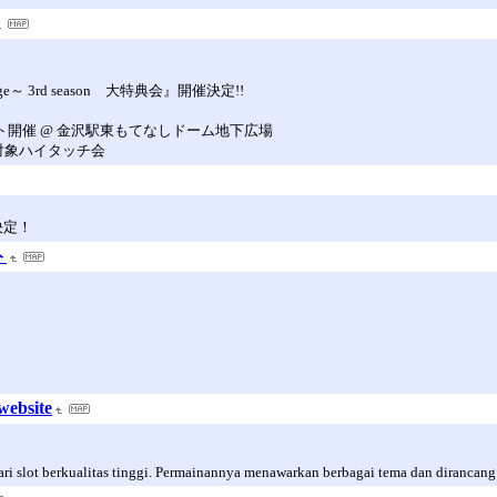
3rd season 大特典会』開催決定!!
ント開催 @ 金沢駅東もてなしドーム地下広場
者対象ハイタッチ会
決定！
ト
website
ri slot berkualitas tinggi. Permainannya menawarkan berbagai tema dan dirancang