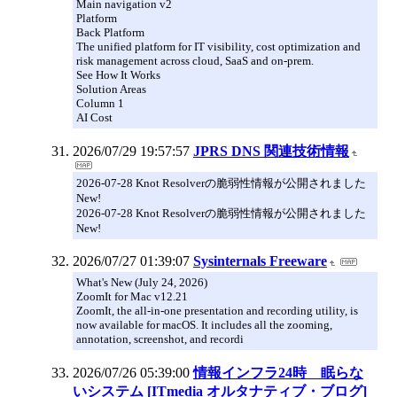
Main navigation v2
Platform
Back Platform
The unified platform for IT visibility, cost optimization and
risk management across cloud, SaaS and on-prem.
See How It Works
Solution Areas
Column 1
AI Cost
2026/07/29 19:57:57
JPRS DNS 関連技術情報
2026-07-28 Knot Resolverの脆弱性情報が公開されました
New!
2026-07-28 Knot Resolverの脆弱性情報が公開されました
New!
2026/07/27 01:39:07
Sysinternals Freeware
What's New (July 24, 2026)
ZoomIt for Mac v12.21
ZoomIt, the all-in-one presentation and recording utility, is
now available for macOS. It includes all the zooming,
annotation, screenshot, and recordi
2026/07/26 05:39:00
情報インフラ24時 眠らな
いシステム [ITmedia オルタナティブ・ブログ]