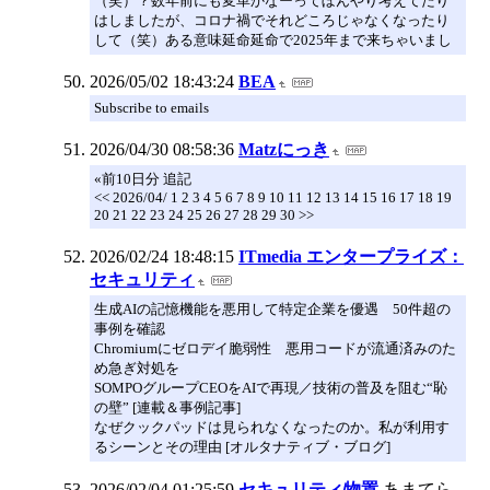
（笑）？数年前にも変革かなーってぼんやり考えてたり
はしましたが、コロナ禍でそれどころじゃなくなったり
して（笑）ある意味延命延命で2025年まで来ちゃいまし
2026/05/02 18:43:24
BEA
Subscribe to emails
2026/04/30 08:58:36
Matzにっき
«前10日分 追記
<< 2026/04/ 1 2 3 4 5 6 7 8 9 10 11 12 13 14 15 16 17 18 19
20 21 22 23 24 25 26 27 28 29 30 >>
2026/02/24 18:48:15
ITmedia エンタープライズ：
セキュリティ
生成AIの記憶機能を悪用して特定企業を優遇 50件超の
事例を確認
Chromiumにゼロデイ脆弱性 悪用コードが流通済みのた
め急ぎ対処を
SOMPOグループCEOをAIで再現／技術の普及を阻む“恥
の壁” [連載＆事例記事]
なぜクックパッドは見られなくなったのか。私が利用す
るシーンとその理由 [オルタナティブ・ブログ]
2026/02/04 01:25:59
セキュリティ物置
あまてら