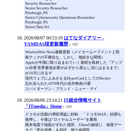
Security Researcher
Senior Security Researcher
Pittsburgh, PA
Senior Cybersecurity Operations Researcher
Pittsburgh, PA
Senior Data Sci
2026/08/07 00:53:19
はてなダイアリー -
YAMDAS現更新履歴
WirelessWire News連載更新（メイカームーブメントと防
衛テックの不都合な、しかし、地続きな関係）
Appleが中国に取り込まれていく過程を取材した『アップ
ル自壊 世界最強企業がみずから底なし沼にはまるまで』
が10月に出るぞ
現代ウェブによみがえるHyperCardとしてのDecker
忘れ去られた1970年代の名作映画10選
スパイダーマン：ブランド・ニュー・デイ
2026/08/06 23:14:21
IT総合情報サイト
「ITmedia」Home
ドコモが念願の増収増益に好転 「ドコモMAX」好調も
後押し、今後は“ロイヤルユーザー”を重視
熊本地震で地面がずれた場所、35kmの線状に 衛星デー
タで「変位境界」を判読 国土地理院