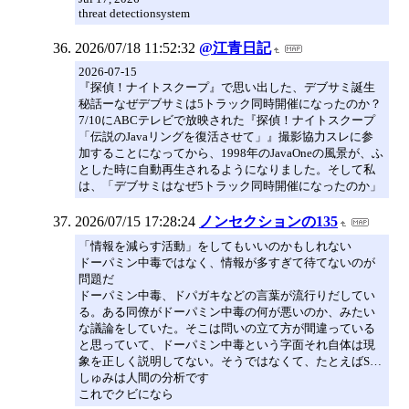
threat detectionsystem
2026/07/18 11:52:32
@江青日記
2026-07-15
『探偵！ナイトスクープ』で思い出した、デブサミ誕生
秘話ーなぜデブサミは5トラック同時開催になったのか？
7/10にABCテレビで放映された『探偵！ナイトスクープ
「伝説のJavaリングを復活させて」』撮影協力スレに参
加することになってから、1998年のJavaOneの風景が、ふ
とした時に自動再生されるようになりました。そして私
は、「デブサミはなぜ5トラック同時開催になったのか」
2026/07/15 17:28:24
ノンセクションの135
「情報を減らす活動」をしてもいいのかもしれない
ドーパミン中毒ではなく、情報が多すぎて待てないのが
問題だ
ドーパミン中毒、ドパガキなどの言葉が流行りだしてい
る。ある同僚がドーパミン中毒の何が悪いのか、みたい
な議論をしていた。そこは問いの立て方が間違っている
と思っていて、ドーパミン中毒という字面それ自体は現
象を正しく説明してない。そうではなくて、たとえばS…
しゅみは人間の分析です
これでクビになら