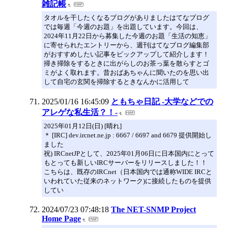
雑記帳
タオルを干したくなるブログがありましたはてなブログ
では毎週「今週のお題」を出題しています。今回は、
2024年11月22日から募集した今週のお題「生活の知恵」
に寄せられたエントリーから、週刊はてなブログ編集部
がおすすめしたい記事をピックアップして紹介します！
掃き掃除をするときに出がらしのお茶っ葉を散らすとゴ
ミがよく取れます。昔おばあちゃんに聞いたのを思い出
して自宅の玄関を掃除するときなんかに活用して
2025/01/16 16:45:09
ともちゃ日記 -大学などでの
アレゲな私生活？！-
2025年01月12日(日) [晴れ]
＊ [IRC] dev.ircnet.ne.jp : 6667 / 6697 and 6679 提供開始し
ました
祝) IRCnetJPとして、2025年01月06日に日本国内にとって
もとっても新しいIRCサーバーをリリースしました！！
こちらは、既存のIRCnet（日本国内では通称WIDE IRCと
いわれていた従来のネットワーク)に接続したものを提供
してい
2024/07/23 07:48:18
The NET-SNMP Project
Home Page