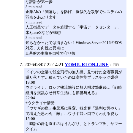
な設計が第一歩
8 min read
企業AIの「闇落ち」を防げ、擬似的な攻撃でシステムの
弱点をあぶり出す
7 min read
人工衛星でデータを処理する「宇宙データセンター」、
米SpaceXなどが構想
3 min read
知らなかったでは済まない！Windows Server 2016のEOS
対応、方向性と要点は
IT基盤の主権を自社で守り抜
2026/08/07 22:14:21
YOMIURI ON-LINE
ドイツの空港で低空飛行の無人機、見つけた空港職員が
蹴り落とす…積んでいたのは高性能プラスチック爆弾
19:08
ウクライナ、ロシア物流施設に無人機攻撃継続…「戦時
経済を混乱させ日常生活にも影響与える」
22:04
#ウクライナ情勢
「ウサギの島」生態系に異変、観光客「過剰な餌やり」
で増えた思わぬ「敵」…ウサギ襲い口でくわえる姿も
15:00
「時計の針を直すのはうんざり」とトランプ氏、サマー
タイム