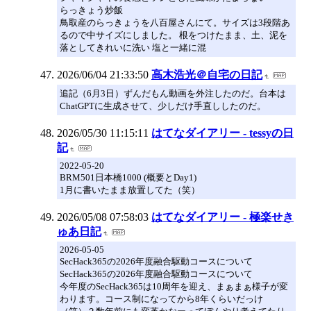
らっきょう炒飯
鳥取産のらっきょうを八百屋さんにて。サイズは3段階あ
るので中サイズにしました。 根をつけたまま、土、泥を
落としてきれいに洗い 塩と一緒に混
2026/06/04 21:33:50
高木浩光＠自宅の日記
追記（6月3日）ずんだもん動画を外注したのだ。台本は
ChatGPTに生成させて、少しだけ手直ししたのだ。
2026/05/30 11:15:11
はてなダイアリー - tessyの日
記
2022-05-20
BRM501日本橋1000 (概要とDay1)
1月に書いたまま放置してた（笑）
2026/05/08 07:58:03
はてなダイアリー - 極楽せき
ゅあ日記
2026-05-05
SecHack365の2026年度融合駆動コースについて
SecHack365の2026年度融合駆動コースについて
今年度のSecHack365は10周年を迎え、まぁまぁ様子が変
わります。コース制になってから8年くらいだっけ