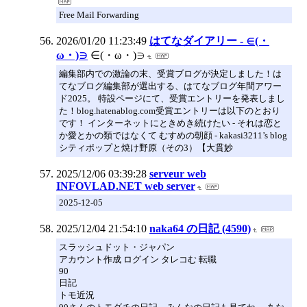
Free Mail Forwarding
2026/01/20 11:23:49
はてなダイアリー - ∈(・
ω・)∋
∈(・ω・)∋
編集部内での激論の末、受賞ブログが決定しました！は
てなブログ編集部が選出する、はてなブログ年間アワー
ド2025。 特設ページにて、受賞エントリーを発表しまし
た！blog.hatenablog.com受賞エントリーは以下のとおり
です！ インターネットにときめき続けたい - それは恋と
か愛とかの類ではなくて むすめの朝顔 - kakasi3211’s blog
シティポップと焼け野原（その3）【大貫妙
2025/12/06 03:39:28
serveur web
INFOVLAD.NET web server
2025-12-05
2025/12/04 21:54:10
naka64 の日記 (4590)
スラッシュドット・ジャパン
アカウント作成 ログイン タレコむ 転職
90
日記
トモ近況