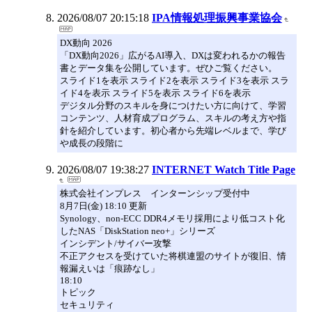
2026/08/07 20:15:18
IPA情報処理振興事業協会
DX動向 2026
「DX動向2026」広がるAI導入、DXは変われるかの報告
書とデータ集を公開しています。ぜひご覧ください。
スライド1を表示 スライド2を表示 スライド3を表示 スラ
イド4を表示 スライド5を表示 スライド6を表示
デジタル分野のスキルを身につけたい方に向けて、学習
コンテンツ、人材育成プログラム、スキルの考え方や指
針を紹介しています。初心者から先端レベルまで、学び
や成長の段階に
2026/08/07 19:38:27
INTERNET Watch Title Page
株式会社インプレス インターンシップ受付中
8月7日(金) 18:10 更新
Synology、non-ECC DDR4メモリ採用により低コスト化
したNAS「DiskStation neo+」シリーズ
インシデント/サイバー攻撃
不正アクセスを受けていた将棋連盟のサイトが復旧、情
報漏えいは「痕跡なし」
18:10
トピック
セキュリティ