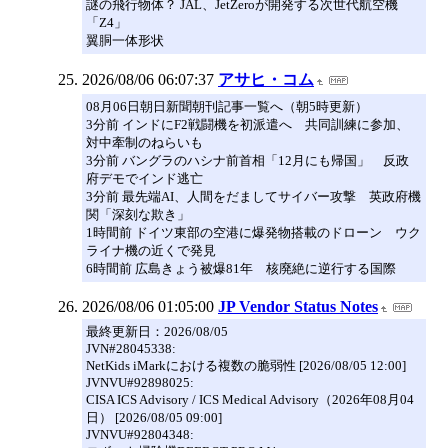
謎の飛行物体？ JAL、JetZeroが開発する次世代航空機
「Z4」
翼胴一体形状
2026/08/06 06:07:37
アサヒ・コム
08月06日朝日新聞朝刊記事一覧へ（朝5時更新）
3分前 インドにF2戦闘機を初派遣へ 共同訓練に参加、
対中牽制のねらいも
3分前 バングラのハシナ前首相「12月にも帰国」 反政
府デモでインド逃亡
3分前 最先端AI、人間をだましてサイバー攻撃 英政府機
関「深刻な欺き」
1時間前 ドイツ東部の空港に爆発物搭載のドローン ウク
ライナ機の近くで発見
6時間前 広島きょう被爆81年 核廃絶に逆行する国際
2026/08/06 01:05:00
JP Vendor Status Notes
最終更新日：2026/08/05
JVN#28045338:
NetKids iMarkにおける複数の脆弱性 [2026/08/05 12:00]
JVNVU#92898025:
CISA ICS Advisory / ICS Medical Advisory（2026年08月04
日） [2026/08/05 09:00]
JVNVU#92804348: