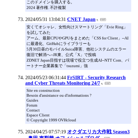
このドメインを購入する。
2024 著作権. 不許複製
2024/05/31 13:04:31
CNET Japan
安くてオシャレ、女性向けスマートリング「Evie Ring」
を試してみた
アーム、最新CPUやGPUをまとめた「CSS for Client」--AI
に最適化、GitHubにライブラリーも
5月30日昼のモバイルSuica障害、他社システムのエラー
復旧で解消へ--JR東、公式「X」で投稿
ZDNET Japan目指すは現場で役立つ生成AI--NTT Com、パ
ートナー企業募集で「tsuzumi」強
2024/05/23 06:31:44
FrSIRT - Security Research
and Cyber Threats Monitoring 24/7
Site en construction
Besoin d'assistance ou d'informations ?
Guides
Forum
Contact
Espace Client
© Copyright 1999 OVHcloud
2024/04/25 07:57:19
オクダエリカ大作戦 Season3