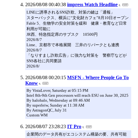
2026/08/08 00:40:38
impress Watch Headline
LINEに誘導されるSNS詐欺、対策の鍵は「通報」
スターバックス、横浜に“文化財カフェ”8月10日オープン
Fable 5、生物学の安全対策を緩和 健康・教育など日常
利用が可能に
JR西、特急指定席のサブスク 10500円
2026/8/7
Lime、京都市で本格展開 三井のリパークとも連携
2026/8/7
「なりすまし詐欺広告」に強力な対策を 警察庁などが
SNS各社に共同要請
2026/8/
2026/08/08 00:20:15
MSFN - Where People Go To
Know
By VistaLover, Saturday at 05:15 PM
Intel 8th-9th Gen processors will reach ESU on June 30, 2025
By halohalo, Wednesday at 09:46 AM
By superleiw, Sunday at 11:38 AM
By AstragonQC, July 31
Custom WM
2026/08/07 23:28:23
IT Pro
企業間のデータ共有がエコシステム構築の要、共有可能