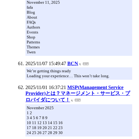
November 11, 2025
fafa
Blog
About
FAQs
Authors
Events
Shop
Patterns
Themes
Twen
2025/11/07 15:49:47
BCN
We’re getting things ready
Loading your experience… This won’t take long.
2025/11/01 16:37:21
MSP(Management Service
Provider)とは？マネージメント・サービス・プ
ロバイダについて！
November 2025
1 2
3 4 5 6 7 8 9
10 11 12 13 14 15 16
17 18 19 20 21 22 23
24 25 26 27 28 29 30