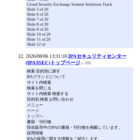
Cloud Security Exchange Summit Solutions Track
Slide 5 of 20
Slide 6 of 20
Slide 7 of 20
Slide 8 of 20
Slide 9 of 20
Slide 10 of 20
Slide 11 of 20
Slide 12 of
2026/08/06 13:31:18
IPAセキュリティセンター
(IPA/ISEC)トップページ
検索 目的別に探す
IPAブランドについて
サイト内検索
検索を閉じる
サイト内検索 検索する
目的別 検索 お問い合わせ
メニュー
ページ
トップへ
書籍・刊行物
現在販売中のIPAの書籍・刊行物を掲載しています。
採用情報
IPAの採用に関する情報をご紹介します。