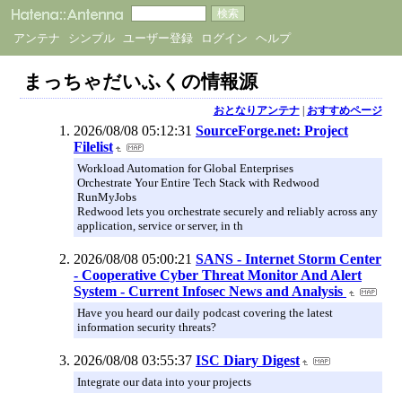
アンテナ
シンプル
ユーザー登録
ログイン
ヘルプ
まっちゃだいふくの情報源
おとなりアンテナ
|
おすすめページ
2026/08/08 05:12:31
SourceForge.net: Project
Filelist
Workload Automation for Global Enterprises
Orchestrate Your Entire Tech Stack with Redwood
RunMyJobs
Redwood lets you orchestrate securely and reliably across any
application, service or server, in th
2026/08/08 05:00:21
SANS - Internet Storm Center
- Cooperative Cyber Threat Monitor And Alert
System - Current Infosec News and Analysis
Have you heard our daily podcast covering the latest
information security threats?
2026/08/08 03:55:37
ISC Diary Digest
Integrate our data into your projects