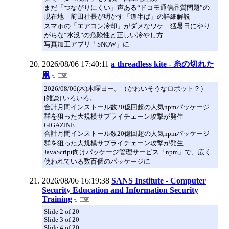
まだ「つながりにくい」声ある“ドコモ通信品質問題”の
現在地 前田社長が明かす「道半ば」の詳細解説
スマホの「エアコン冷却」がダメなワケ 猛暑日にやり
がちな“水没”の危険性と正しい冷やし方
写真加工アプリ「SNOW」に
2026/08/06 17:40:11
a threadless kite - 糸の切れた
凧
2026/08/06(木)木曜日ー。（かわいそうなロボット？）
[雑談] いろいろ。
合計月間インストール数20億回超の人気npmパッケージ
群を狙った大規模サプライチェーン攻撃が発生 -
GIGAZINE
合計月間インストール数20億回超の人気npmパッケージ
群を狙った大規模サプライチェーン攻撃が発生
JavaScript向けパッケージ管理サービス「npm」で、広く
使われている数百個のパッケージに
2026/08/06 16:19:38
SANS Institute - Computer
Security Education and Information Security
Training
Slide 2 of 20
Slide 3 of 20
Slide 4 of 20