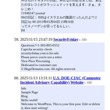
90さんのトモダチの日記、みんなの日記も見てね。 あな
たのタレコミがスラッシュドットを支えます。さぁ、タ
レこめ！
11948247 journal
90の日記： ISISはイスラエルの陰謀だったんだよ!!! 2
日記 by 90 2015年03月04日 21時16分
ってスノーデンが言ってるらしい。
ISI
2025/11/15 23:47:19
SecurityFriday
Questions?+1-303-893-0552
Captcha security check
securityfriday.com is for sale
Please prove you're not a robot
View Price Processing
Dedicated to customer care
© HugeDomains.com. All rights reserved.
2025/11/13 13:31:11
U.S. DOE-CIAC (Computer
Incident Advisory Capability) Website
fafa
Sample Page
Blog
Hello world!
Welcome to WordPress. This is your first post. Edit or delete
it, then start writing!