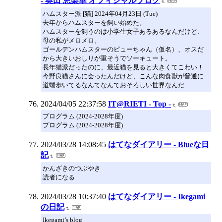
- 奥田 恵梨華 オフィシャルブログ
ハムスター派 [猫] 2024年04月23日 (Tue)
去年からハムスターを飼い始めた。
ハムスターを飼うのは小学生女子あるあるなんだけど、
母の私がメロメロ。
ゴールデンハムスターのピューちゃん（仮名）、オスだ
から大きいおしりが重そうでソーキュート。
長年猫派だったのに、最近猫を見ると大きくてこわい！
今野良猫さんに会ったんだけど、こんな肉食獣が普通に
道端歩いてるなんてなんておそろしい世界なんだ
2024/04/05 22:37:58
IT@RIETI - Top -
プログラム (2024-2028年度)
プログラム (2024-2028年度)
2024/03/28 14:08:45
はてなダイアリー - Blueな日
記
かんざきのつぶやき
読者になる
2024/03/28 10:37:40
はてなダイアリー - Ikegami
の日記
Ikegami’s blog