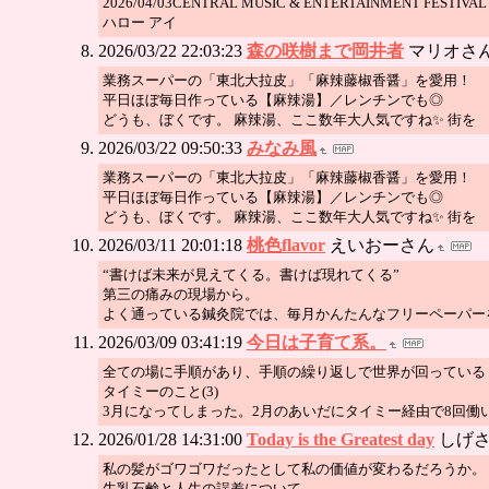
2026/04/03CENTRAL MUSIC & ENTERTAINMENT FEST
ハロー アイ
2026/03/22 22:03:23
森の咲樹まで岡井者
マリオさ
業務スーパーの「東北大拉皮」「麻辣藤椒香醤」を愛用！
平日ほぼ毎日作っている【麻辣湯】／レンチンでも◎
どうも、ぼくです。 麻辣湯、ここ数年大人気ですね✨ 街を
2026/03/22 09:50:33
みなみ風
業務スーパーの「東北大拉皮」「麻辣藤椒香醤」を愛用！
平日ほぼ毎日作っている【麻辣湯】／レンチンでも◎
どうも、ぼくです。 麻辣湯、ここ数年大人気ですね✨ 街を
2026/03/11 20:01:18
桃色flavor
えいおーさん
“書けば未来が見えてくる。書けば現れてくる”
第三の痛みの現場から。
よく通っている鍼灸院では、毎月かんたんなフリーペーパー
2026/03/09 03:41:19
今日は子育て系。
全ての場に手順があり、手順の繰り返しで世界が回っている
タイミーのこと(3)
3月になってしまった。2月のあいだにタイミー経由で8回働
2026/01/28 14:31:00
Today is the Greatest day
しげ
私の髪がゴワゴワだったとして私の価値が変わるだろうか。
牛乳石鹸と人生の誤差について