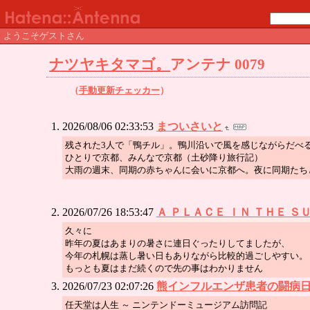
ようこそゲストさん
ナツヤキタマゴ。
アンテナ 0079
（
手動更新チェッカー
）
2026/08/06 02:33:53
まついさいと
残された3人で「鴨チル」。鴨川沿いで風を感じながらだべ
ひとりで京都、みんなで京都（土砂降り旅行記）
大雨の週末、同期の赤ちゃんに会いに京都へ。夜に同期たち
2026/07/26 18:53:47
Ａ ＰＬＡＣＥ ＩＮ ＴＨＥ 
久々に
昨年の夏はあまりの暑さに連日ぐったりしてましたが、
今年の札幌は蒸し暑い日もありながら比較的過ごしやすい。
もっとも夏はまだ続くので先の事はわかりません
2026/07/23 02:07:26
熊インフルエンザ患者の闘病
任天堂は人生 ～ ニンテンドーミュージアム訪問記