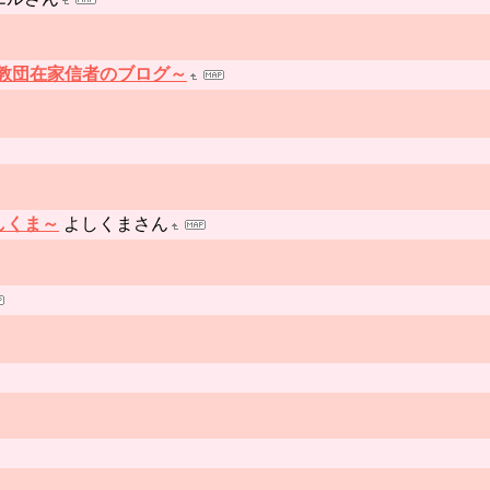
教団在家信者のブログ～
y よしくま～
よしくまさん