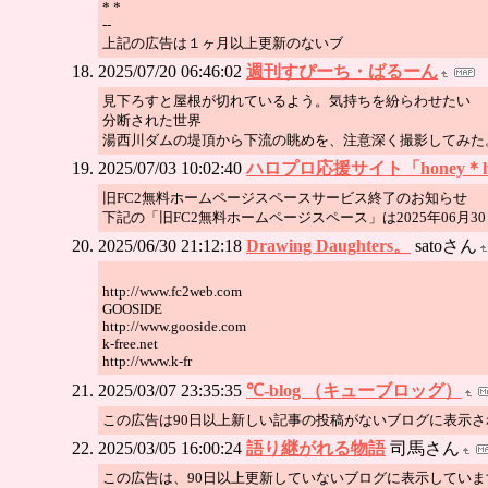
* *
--
上記の広告は１ヶ月以上更新のないブ
2025/07/20 06:46:02
週刊すぴーち・ばるーん
見下ろすと屋根が切れているよう。気持ちを紛らわせたい
分断された世界
湯西川ダムの堤頂から下流の眺めを、注意深く撮影してみた
2025/07/03 10:02:40
ハロプロ応援サイト「honey＊h
旧FC2無料ホームページスペースサービス終了のお知らせ
下記の「旧FC2無料ホームページスペース」は2025年06月
2025/06/30 21:12:18
Drawing Daughters。
satoさん
http://www.fc2web.com
GOOSIDE
http://www.gooside.com
k-free.net
http://www.k-fr
2025/03/07 23:35:35
℃-blog （キューブロッグ）
この広告は90日以上新しい記事の投稿がないブログに表示
2025/03/05 16:00:24
語り継がれる物語
司馬さん
この広告は、90日以上更新していないブログに表示していま