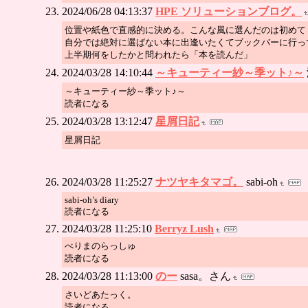
2024/06/28 04:13:37
HPE ソリューションブログ。
位置や紙色で直感的に決める。こんな風に選んだのは初めて
自分では絶対に選ばない本に出逢いたくてブックバーに行っ
上半期何をしたかと問われたら「本を読んだ」
2024/03/28 14:10:44
～キューティー紗～季ット♪～
～キューティー紗～季ット♪～
読者になる
2024/03/28 13:12:47
星屑日記
星屑日記
2024/03/28 11:25:27
ナツヤキタマゴ。
sabi-oh
sabi-oh’s diary
読者になる
2024/03/28 11:25:10
Berryz Lush
べりまのらっしゅ
読者になる
2024/03/28 11:13:00
のー
sasa。さん
さいどあたっく。
読者になる