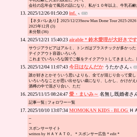
会社の忘年会で風呂の話になり、私が１０年以上、牛乳石鹸
2025/12/26 01:50:20
inf.
【ネタバレあり】2025/12/23Snow Man Dome Tour 2025-2026 O
2025年12月 (3)
未分類 (36)
2025/12/21 15:40:23
airable * 鈴木愛理が大好きです
サウジアラビアはアルミ、トンガはプラスチックが多かった
テイクアウト容器いろいろ
これまでいろいろな国でご飯をテイクアウトしてきました。
2025/12/04 11:07:43
今日はなんだか
うたかさん
誰が好きとかそういう思いよりも、全てが混じり合って愛し
いろいろなことが思い出せない歳になり、しかし、かけがえ
酒樽の中で混ざり合い、ただ
2025/11/15 08:24:47
愛・まいみ～
名無し既婚者さ
記事一覧 | フォロワー一覧
2025/10/10 13:07:34
MOMOKAN KIDS - BLOG
Ｈ
--
--
スポンサーサイト
written by ＨＡＹＡＴＯ。 * スポンサー広告 * edit *