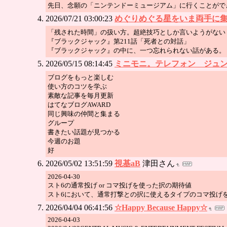
先日、念願の「ニンテンドーミュージアム」に行くことがで
2026/07/21 03:00:23
めぐりめぐる星をいま両手に
「残された時間」の扱い方。超絶技巧としか言いようがない
『ブラックジャック』第211話「死者との対話」
『ブラックジャック』の中に、一つ忘れられない話がある。
2026/05/15 08:14:45
ミニモニ。テレフォン ジュ
ブログをもっと楽しむ
使い方のコツを学ぶ
素敵な記事を毎月更新
はてなブログAWARD
同じ興味の仲間と集まる
グループ
書きたい話題が見つかる
今週のお題
好
2026/05/02 13:51:59
視基aB
津田さん
2026-04-30
スト6の通常投げ or コマ投げを使った択の期待値
スト6において、通常打撃との択に使えるタイプのコマ投げ
2026/04/04 06:41:56
☆Happy Because Happy☆
2026-04-03