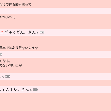
だけで体も髪も洗って
N (12/24)
 *
ぎゅぅどん。さん
日本ではあり得ないような
くなる。
のない想い出が
ん
ＡＹＡＴＯ。さん