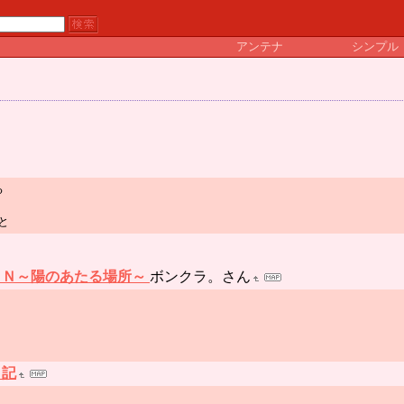
アンテナ
シンプル
る
と
ＳＵＮ～陽のあたる場所～
ボンクラ。さん
日記