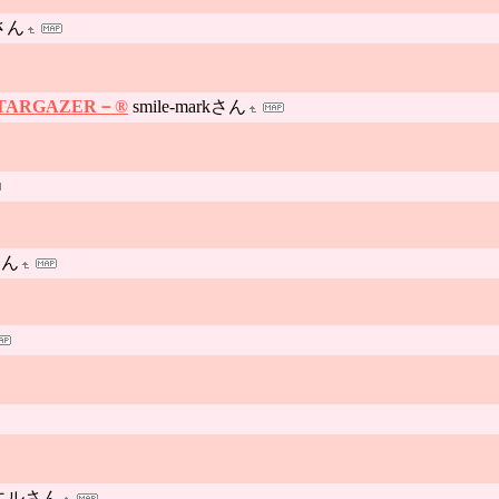
さん
TARGAZER－®
smile-markさん
さん
エルさん