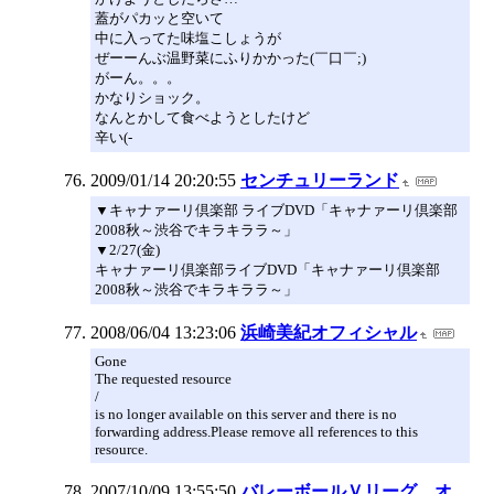
蓋がパカッと空いて
中に入ってた味塩こしょうが
ぜーーんぶ温野菜にふりかかった(￣口￣;)
がーん。。。
かなりショック。
なんとかして食べようとしたけど
辛い(-
2009/01/14 20:20:55
センチュリーランド
▼キャナァーリ倶楽部 ライブDVD「キャナァーリ倶楽部
2008秋～渋谷でキラキララ～」
▼2/27(金)
キャナァーリ倶楽部ライブDVD「キャナァーリ倶楽部
2008秋～渋谷でキラキララ～」
2008/06/04 13:23:06
浜崎美紀オフィシャル
Gone
The requested resource
/
is no longer available on this server and there is no
forwarding address.Please remove all references to this
resource.
2007/10/09 13:55:50
バレーボールＶリーグ オ