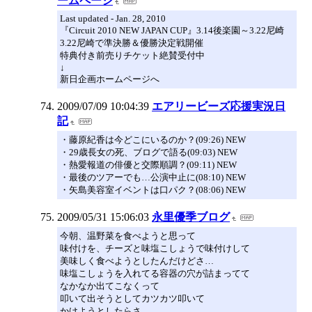
ームページ
Last updated - Jan. 28, 2010
『Circuit 2010 NEW JAPAN CUP』3.14後楽園～3.22尼崎
3.22尼崎で準決勝＆優勝決定戦開催
特典付き前売りチケット絶賛受付中
↓
新日企画ホームページへ
2009/07/09 10:04:39
エアリービーズ応援実況日
記
・藤原紀香は今どこにいるのか？(09:26) NEW
・29歳長女の死、ブログで語る(09:03) NEW
・熱愛報道の俳優と交際順調？(09:11) NEW
・最後のツアーでも…公演中止に(08:10) NEW
・矢島美容室イベントは口パク？(08:06) NEW
2009/05/31 15:06:03
永里優季ブログ
今朝、温野菜を食べようと思って
味付けを、チーズと味塩こしょうで味付けして
美味しく食べようとしたんだけどさ…
味塩こしょうを入れてる容器の穴が詰まってて
なかなか出てこなくって
叩いて出そうとしてカツカツ叩いて
かけようとしたらさ…