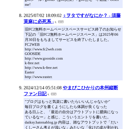
me!
2025/07/02 18:09:02
♀ヲタですがなにか？ - 須藤
茉麻に必死系 -
旧FC2無料ホームページスペースサービス終了のお知らせ
下記の「旧FC2無料ホームページスペース」は2025年06
月30日をもちましてサービスを終了いたしました。
FC2WEB
http://www.fc2web.com
GOOSIDE
http://www.gooside.com
k-free.net
http://www.k-free.net
Easter
http://www.easter.
2024/12/14 05:51:08
やまびこひかりの本州縦断
ファン日記
"ブログはもっと気楽に書いたらいいんじゃないか"
毎日ブログを書くようにしたら体調が良くなった
ある日ふと、「最近の自分はアウトプットに臆病になっ
ているなー」と感じ、こういうエントリを書いた。
daiksy.hatenablog.jp 内容は、雑なアウトプットで「だい
くしーさん考えが浅いな」みたいな「化けの皮が剥がれ