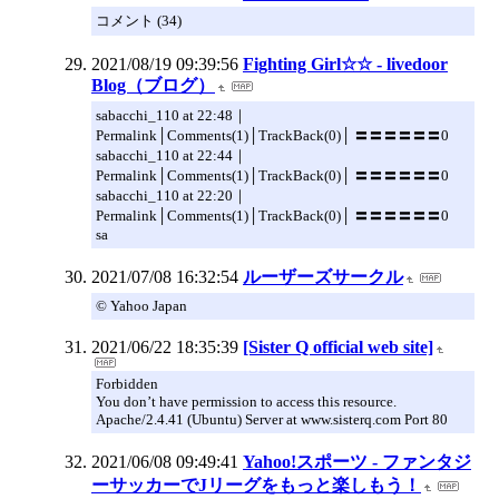
コメント (34)
2021/08/19 09:39:56
Fighting Girl☆☆ - livedoor
Blog（ブログ）
sabacchi_110 at 22:48｜
Permalink│Comments(1)│TrackBack(0)│ 〓〓〓〓〓〓0
sabacchi_110 at 22:44｜
Permalink│Comments(1)│TrackBack(0)│ 〓〓〓〓〓〓0
sabacchi_110 at 22:20｜
Permalink│Comments(1)│TrackBack(0)│ 〓〓〓〓〓〓0
sa
2021/07/08 16:32:54
ルーザーズサークル
© Yahoo Japan
2021/06/22 18:35:39
[Sister Q official web site]
Forbidden
You don’t have permission to access this resource.
Apache/2.4.41 (Ubuntu) Server at www.sisterq.com Port 80
2021/06/08 09:49:41
Yahoo!スポーツ - ファンタジ
ーサッカーでJリーグをもっと楽しもう！