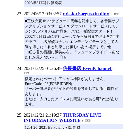
2023年3月期 決算発表
2022/06/12 03:02:57
:::U-ka Saegusa in db:::
■三枝夕夏 IN dbデビュー20周年を記念して、各音楽サブ
スクリプションサービス & ダウンロードサービスにて、
シングル/アルバム作品を、7/7に一挙配信スタート！
2002年6月12日にデビューしてから解散までおよそ7年半
の中で、「名探偵コナン」エンディングテーマとして人
気を博した「君と約束した優しいあの場所まで」他、
「眠る君の横顔に微笑みを」「ジューンブライド ～あな
たしか見えない～」「Ha
2021/12/25 01:26:49
信長書店-EventChannel-
指定されたページにアクセス権限がありません。
Error Code 403(FORBIDDEN)
サーバー管理者がサイトの閲覧を禁止している可能性が
あります。
または、入力したアドレスに間違いがある可能性があり
ます。
2021/12/21 21:19:37
THURSDAY LIVE
INFORMATION WEBSITE
12月 20, 2021 By xqiang 别出新财