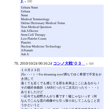
ト
Uehara Nami
Uehara
Nami
Medical Terminology
Online Dictionary Medical Terms
Your Medical Question
Ask A Doctor
Stem Cell Therapy
Low Platelet Count
Platelet
Nuclear Medicine Technology
A Female
Ask A
2010/10/24 00:16:24
コンノ大戦’０３
１０月２３日
川o・-・）< For dreaming eyes!満ちてゆく希望で不安をか
き消して
遠くても近くでも感じてる君を未来はここにあるから！
その後紆余曲折（AKBだったり二次元だったり・・・）
ありましたけど
一応今でも紺野さんが１番です！嘘じゃないっす（何
なんでこんな昔の画像やら引っ張り出してこんなこと言
うかというと