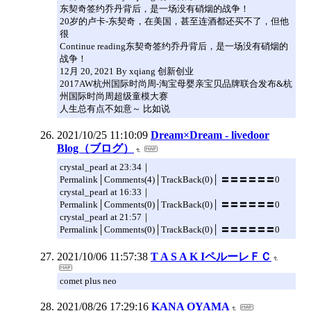
东契奇签约乔丹背后，是一场没有硝烟的战争！
20岁的卢卡-东契奇，在美国，甚至连酒都还买不了，但他
很
Continue reading东契奇签约乔丹背后，是一场没有硝烟的
战争！
12月 20, 2021 By xqiang 创新创业
2017AW杭州国际时尚周-淘宝母婴亲宝贝品牌联合发布&杭
州国际时尚周超级童模大赛
人生总有点不如意～ 比如说
2021/10/25 11:10:09
Dream×Dream - livedoor
Blog（ブログ）
crystal_pearl at 23:34｜
Permalink│Comments(4)│TrackBack(0)│ 〓〓〓〓〓〓0
crystal_pearl at 16:33｜
Permalink│Comments(0)│TrackBack(0)│ 〓〓〓〓〓〓0
crystal_pearl at 21:57｜
Permalink│Comments(0)│TrackBack(0)│ 〓〓〓〓〓〓0
2021/10/06 11:57:38
T A S A K IペルーレＦＣ
comet plus neo
2021/08/26 17:29:16
KANA OYAMA