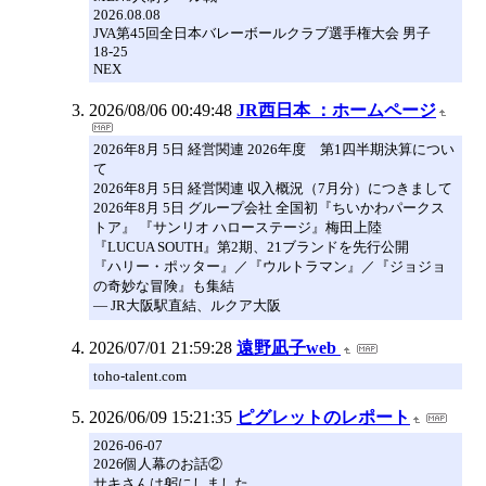
2026.08.08
JVA第45回全日本バレーボールクラブ選手権大会 男子
18-25
NEX
2026/08/06 00:49:48
JR西日本 ：ホームページ
2026年8月 5日 経営関連 2026年度 第1四半期決算につい
て
2026年8月 5日 経営関連 収入概況（7月分）につきまして
2026年8月 5日 グループ会社 全国初『ちいかわパークス
トア』 『サンリオ ハローステージ』梅田上陸
『LUCUA SOUTH』第2期、21ブランドを先行公開
『ハリー・ポッター』／『ウルトラマン』／『ジョジョ
の奇妙な冒険』も集結
― JR大阪駅直結、ルクア大阪
2026/07/01 21:59:28
遠野凪子web
toho-talent.com
2026/06/09 15:21:35
ピグレットのレポート
2026-06-07
2026個人幕のお話②
サキさんは躬にしました