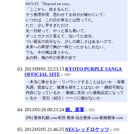
04/5/25 『Depend on you』
「ここから、始まるんだ。」
そう無理矢理、思わせてる自分が確かにいて。
いつかは、この日が来るとは想ってた。
ただ、少し早すぎただけ。
丸一日経って、やっと落ち着いて。
ずっとガクガク震えて、泣いてた自分。
つい最近の自分なら、少しの嬉しさはあるハズで。
未来への希望で胸が一杯だったかもしれない。
でも、今の俺は違うから。
あの時、俺の中の世界の全て
2013/09/01 22:23:13
KYOTO PURPLE SANGA
OFFICIAL SITE
・本当に痩せるか ・リバウンドすることはないか ・栄養
失調、貧血など、健康を崩すことはないか ・継続可能な
内容になっているか ・価値に見合った価格設定になって
いるか ・宣伝（紹介）ページに嘘がないか
2013/01/26 00:23:24
娘。楽宴
[PR] 整体札幌.com 町田 整体 仙台整体.com 船橋整体.com
2012/05/05 21:46:25
NECレッドロケッツ