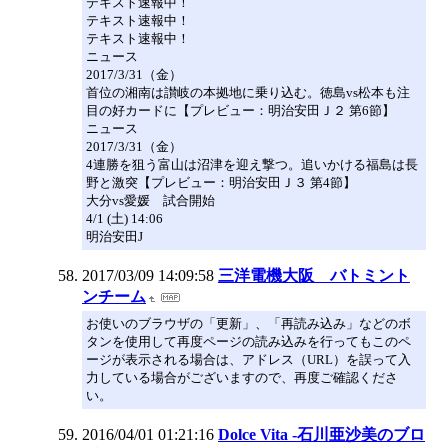
テキスト速報中！
テキスト速報中！
テキスト速報中！
ニュース
2017/3/31（金）
首位の湘南は讃岐の本拠地に乗り込む。徳島vs松本も注
目の好カードに【プレビュー：明治安田Ｊ２ 第6節】
ニュース
2017/3/31（金）
4連勝を狙う富山は沼津を迎え撃つ。追いかける福島は長
野と激突【プレビュー：明治安田Ｊ３ 第4節】
大分vs愛媛 試合開始
4/1 (土) 14:06
明治安田J
2017/03/09 14:09:58
三洋電機大阪 バトミント
ンチーム
お使いのブラウザの「更新」、「再読み込み」などのボ
タンを使用して再度ページの読み込みを行ってもこのペ
ージが表示される場合は、アドレス（URL）を誤って入
力している場合がございますので、再度ご確認くださ
い。
2016/04/01 01:21:16
Dolce Vita -石川亜沙美のブロ