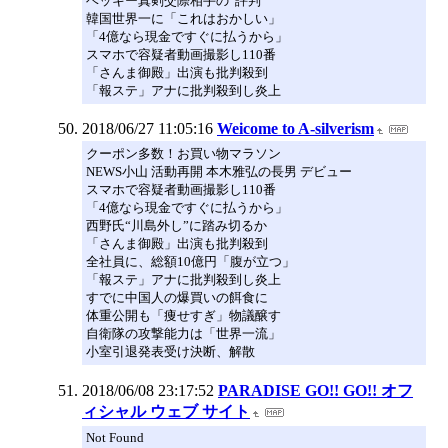
ベッキー真剣交際相手の“評判”
韓国世界一に「これはおかしい」
「4億なら現金ですぐに払うから」
スマホで容疑者動画撮影し110番
「さんま御殿」出演も批判殺到
「報ステ」アナに批判殺到し炎上
2018/06/27 11:05:16
Weicome to A-silverism
クーポン多数！お買い物マラソン
NEWS小山 活動再開 本木雅弘の長男 デビュー
スマホで容疑者動画撮影し110番
「4億なら現金ですぐに払うから」
西野氏“川島外し”に踏み切るか
「さんま御殿」出演も批判殺到
全社員に、総額10億円「腹が立つ」
「報ステ」アナに批判殺到し炎上
すでに中国人の爆買いの餌食に
体重公開も「痩せすぎ」物議醸す
自衛隊の攻撃能力は「世界一流」
小室引退発表受け決断、解散
2018/06/08 23:17:52
PARADISE GO!! GO!! オフ
ィシャル ウェブ サイト
Not Found