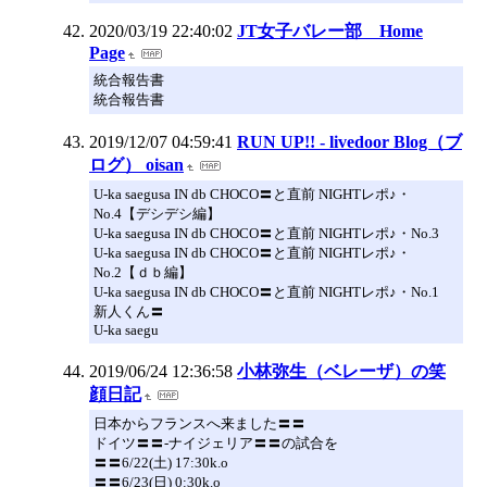
2020/03/19 22:40:02
JT女子バレー部 Home
Page
統合報告書
統合報告書
2019/12/07 04:59:41
RUN UP!! - livedoor Blog（ブ
ログ） oisan
U-ka saegusa IN db CHOCO〓と直前 NIGHTレポ♪・
No.4【デシデシ編】
U-ka saegusa IN db CHOCO〓と直前 NIGHTレポ♪・No.3
U-ka saegusa IN db CHOCO〓と直前 NIGHTレポ♪・
No.2【ｄｂ編】
U-ka saegusa IN db CHOCO〓と直前 NIGHTレポ♪・No.1
新人くん〓
U-ka saegu
2019/06/24 12:36:58
小林弥生（ベレーザ）の笑
顔日記
日本からフランスへ来ました〓〓
ドイツ〓〓-ナイジェリア〓〓の試合を
〓〓6/22(土) 17:30k.o
〓〓6/23(日) 0:30k.o