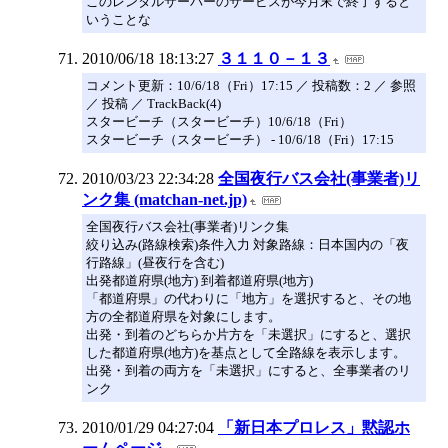
このレンタルサーバーのサービスが今月末で終了すると
いうことな
2010/06/18 18:13:27
３１１０－１３
コメント更新：10/6/18（Fri）17:15 ／ 投稿数：2 ／ 参照
／ 投稿 ／ TrackBack(4)
スタービーチ（スタービーチ）10/6/18（Fri）
スタービーチ（スタービーチ） - 10/6/18（Fri）17:15
2010/03/23 22:34:28
全国夜行バス会社(事業者)リ
ンク集 (matchan-net.jp)
全国夜行バス会社(事業者)リンク集
絞り込み(路線検索)条件入力 対象路線：日本国内の「夜
行路線」(昼夜行を含む)
出発都道府県(地方) 到着都道府県(地方)
「都道府県」の代わりに「地方」を選択すると、その地
方の全都道府県を対象にします。
出発・到着のどちらか片方を「未選択」にすると、選択
した都道府県(地方)を基点として全路線を表示します。
出発・到着の両方を「未選択」にすると、全事業者のリ
ンク
2010/01/29 04:27:04
「新日本プロレス」黙認ホ