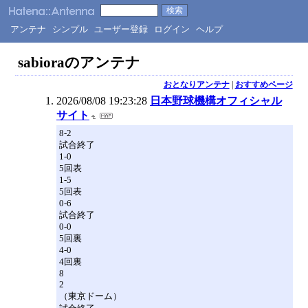
アンテナ
シンプル
ユーザー登録
ログイン
ヘルプ
sabioraのアンテナ
おとなりアンテナ
|
おすすめページ
2026/08/08 19:23:28
日本野球機構オフィシャル
サイト
8-2
試合終了
1-0
5回表
1-5
5回表
0-6
試合終了
0-0
5回裏
4-0
4回裏
8
2
（東京ドーム）