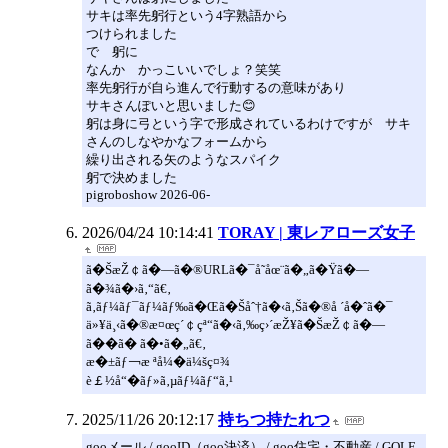
サキは率先躬行という4字熟語から
つけられました
で 躬に
なんか かっこいいでしょ？笑笑
率先躬行が自ら進んで行動するの意味があり
サキさんぽいと思いました😊
躬は身に弓という字で形成されているわけですが サキ
さんのしなやかなフォームから
繰り出される矢のようなスパイク
躬で決めました
pigroboshow 2026-06-
2026/04/24 10:14:41
TORAY | 東レアローズ女子
ã�ŠæŽ￠ã�—ã�®URLã�¯å­˜åœ¨ã�„ã�Ÿã�—
ã�¾ã�›ã‚“ã€‚
ã‚­ãƒ¼ãƒ¯ãƒ¼ãƒ‰ã�Œã�Šåˆ†ã�‹ã‚Šã�®å ´å�ˆã�¯
ä»¥ä¸‹ã�®æ¤œç´￠çª“ã�‹ã‚‰ç›´æŽ¥ã�ŠæŽ￠ã�—
ã��ã� ã�•ã�„ã€‚
æ�±ãƒ￢æ ªå¼�ä¼šç¤¾
è￡½å“�ãƒ»ã‚µãƒ¼ãƒ“ã‚¹
2025/11/26 20:12:17
持ちつ持たれつ
gooメール / gooID（goo決済） / goo住宅・不動産 / GOLF