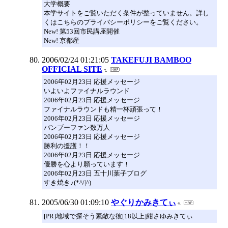
大学概要
本学サイトをご覧いただく条件が整っていません。詳し
くはこちらのプライバシーポリシーをご覧ください。
New! 第53回市民講座開催
New! 京都産
2006/02/24 01:21:05
TAKEFUJI BAMBOO
OFFICIAL SITE
2006年02月23日 応援メッセージ
いよいよファイナルラウンド
2006年02月23日 応援メッセージ
ファイナルラウンドも精一杯頑張って！
2006年02月23日 応援メッセージ
バンブーファン数万人
2006年02月23日 応援メッセージ
勝利の援護！！
2006年02月23日 応援メッセージ
優勝を心より願っています！
2006年02月23日 五十川葉子ブログ
すき焼き♪(*^/|^)
2005/06/30 01:09:10
やぐりかみきてぃ
[PR]地域で探そう素敵な彼[18以上]紺さゆみきてぃ