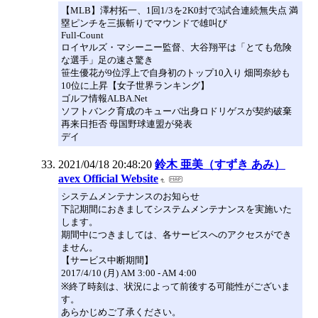
【MLB】澤村拓一、1回1/3を2K0封で3試合連続無失点 満
塁ピンチを三振斬りでマウンドで雄叫び
Full-Count
ロイヤルズ・マシーニー監督、大谷翔平は「とても危険
な選手」足の速さ驚き
笹生優花が9位浮上で自身初のトップ10入り 畑岡奈紗も
10位に上昇【女子世界ランキング】
ゴルフ情報ALBA.Net
ソフトバンク育成のキューバ出身ロドリゲスが契約破棄
再来日拒否 母国野球連盟が発表
デイ
2021/04/18 20:48:20
鈴木 亜美（すずき あみ）
avex Official Website
システムメンテナンスのお知らせ
下記期間におきましてシステムメンテナンスを実施いた
します。
期間中につきましては、各サービスへのアクセスができ
ません。
【サービス中断期間】
2017/4/10 (月) AM 3:00 - AM 4:00
※終了時刻は、状況によって前後する可能性がございま
す。
あらかじめご了承ください。