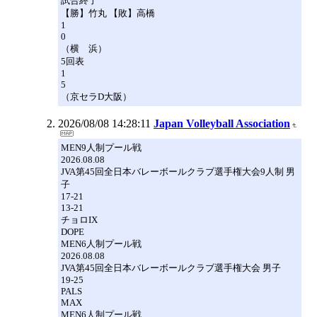
試合終了
【勝】竹丸 【敗】高橋
1
0
（横 浜）
5回表
1
5
（京セラD大阪）
2026/08/08 14:28:11
Japan Volleyball Association
MEN9人制プール戦
2026.08.08
JVA第45回全日本バレーボールクラブ選手権大会9人制 男
子
17-21
13-21
チョロIX
DOPE
MEN6人制プール戦
2026.08.08
JVA第45回全日本バレーボールクラブ選手権大会 男子
19-25
PALS
MAX
MEN6人制プール戦