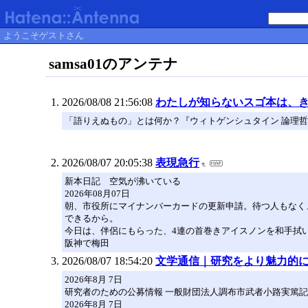
ようこそゲストさん
samsa01のアンテナ
2026/08/08 21:56:08
わたしが知らないスゴ本は、
「語りえぬもの」とは何か？『ウィトゲンシュタイン 論理哲
2026/08/07 20:05:38
表現急行
新本日記 空気が沸いている
2026年08月07日
朝、市役所にマイナンバーカードの更新申請。待つ人もなく
できるから。
今日は、伴侶にもらった、4連の首巻きアイスノンを和手拭
阪神で梅田
2026/08/07 18:54:20
文学通信｜研究をより魅力的
2026年8月 7日
研究者のための公募情報 一般財団法人調布市武者小路実篤記念館
2026年8月 7日