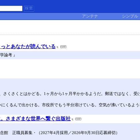
アンテナ
シンプル
きっとあなたが読んでいる
学論考 』
、さくさくとはかどる。1ヶ月から1ヶ月半かかるようだ。郵送ではなく、受
いにくるんで出かける。市役所でもう半分溶けている。空気が沸いているよう
に。さまざまな世界へ繋ぐ出版社
 正職員募集・（2027年4月採用／2026年9月30日応募締切）