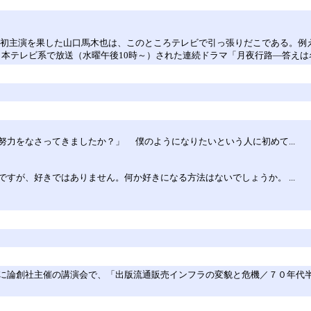
1で初主演を果した山口馬木也は、このところテレビで引っ張りだこである。例
日本テレビ系で放送（水曜午後10時～）された連続ドラマ「月夜行路―答えは
力をなさってきましたか？」 僕のようになりたいという人に初めて...
すが、好きではありません。何か好きになる方法はないでしょうか。 ...
に論創社主催の講演会で、「出版流通販売インフラの変貌と危機／７０年代