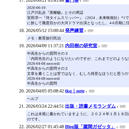
2026/06/21 03:43:44
黌門客
2026-06-19
江戸川乱歩『黒蜥蜴』とその周辺
安田淳一『侍タイムスリッパー』（2024，未来映画社）*
に扮して幾度目かの大河ドラマ出演となったし、4-6月期に
2026/05/12 15:00:44
発声練習
メモ：教育旅行民泊
2026/04/09 11:37:21
内田樹の研究室
中高生からの質問その３
「内田先生のようになりたいのですが、これまでどのような努
2026-04-08 mercredi
中高生からの質問その２
文章を書くことは苦ではなく、むしろ得意なほうだと思うので
2026-04-08 mercredi
中高生からの質問
2026/04/05 05:08:42
tkq｜note
ヘルプ
2026/03/24 22:44:51
出版・読書メモランダム
これは末尾に書かれていますように、２０２４年１月１８日
のです。
2026/02/27 01:45:48
Blog版「蹴閑ガゼッタ」