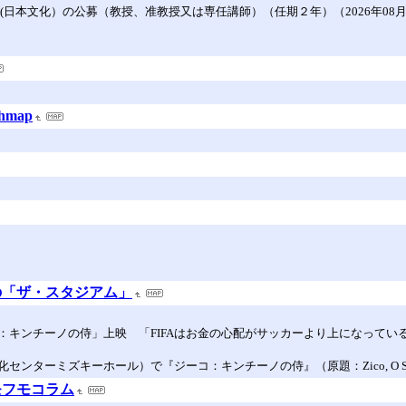
本文化）の公募（教授、准教授又は専任講師）（任期２年）（2026年08月07日
hmap
の「ザ・スタジアム」
：キンチーノの侍」上映 「FIFAはお金の心配がサッカーより上になってい
ターミズキーホール）で『ジーコ：キンチーノの侍』（原題：Zico, O Sam
モフモコラム