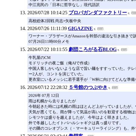
中江兆民の「日本に哲学なし」現代語訳
2026/07/28 10:14:25
プロパガンダファクトリー
高校総体2回戦 尚志×矢板中央
2026/07/26 11:11:39
GIGAZINE
ワーナー・ブラザースがAmazonを幹部の違法な引き抜きで
07月26日11時00分メモ
2026/07/22 10:11:55
劇団ころがる石BLOG
牛乳屋のCM
モドリッチの夜ご飯（俺AIで作成）
中国人客しかいないような店で旨い麺をすすっていた。テレ
ー2人が、コントを演じていた。
更衣室にいるメッシに若手選手が「W杯に向けてどんな準備
2026/07/12 22:28:32
５号館のつぶやき
2026年 07月 12日
雨は札幌から去りましたが
今朝起きた時には札幌の雨はほとんど上がっていましたが、
天気が悪くても、雨が降って気温が高いのを歓迎する植物は
シモツケは盛りを越えましたが、今年はよく咲きました。
外で冬越ししたイトバハルシャギクは真っ盛りです。
その隣のコレオプシス（・マーキュリーライジング）も、外