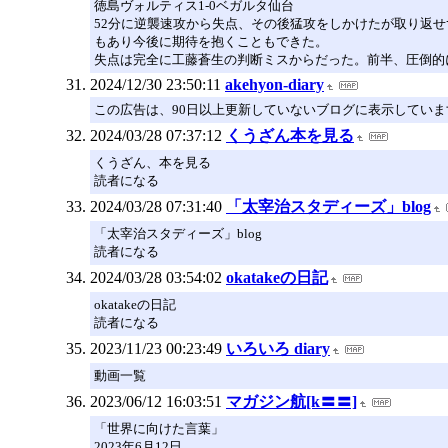
徳島ヴォルティス1-0ベガルタ仙台
52分に逆襲速攻から失点、その後猛攻をしかけたが取り返
もあり今後に期待を抱くこともできた。
失点は完全に工藤蒼生の判断ミスからだった。前半、圧倒的
2024/12/30 23:50:11
akehyon-diary
この広告は、90日以上更新していないブログに表示していま
2024/03/28 07:37:12
くうざん本を見る
くうざん、本を見る
読者になる
2024/03/28 07:31:40
「太宰治スタディーズ」blog
「太宰治スタディーズ」blog
読者になる
2024/03/28 03:54:02
okatakeの日記
okatakeの日記
読者になる
2023/11/23 00:23:49
いろいろ diary
動画一覧
2023/06/12 16:03:51
マガジン航[k〓〓]
「世界に向けた言葉」
2023年6月12日