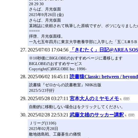
28 29 30
さらば、月光仮面
2025年9月26日 (金)
さらば、月光仮面
某雑誌に依頼されて執筆した原稿ですが、ボツになりました
=====
拝啓、月光仮面様。
一九七五年四月に東京大学教養学部に入学した「五〇LⅢ５B
2025/07/03 17:04:56
「きむたく」日記@AREA SO
※10秒後にBIGLOBEのおすすめページに遷移します
BIGLOBEのおすすめサービス
Copyright(C)BIGLOBE Inc. 1996-
2025/06/02 16:45:11
読書猿Classic: between / beyond
読書猿『ゼロからの読書教室』NHK出版
2025/5/23刊行
2025/05/28 03:27:11
宮本大人のミヤモメモ
自動的に移動しない場合はをクリックしてください。
2025/02/28 22:53:21
武藤文雄のサッカー講釈
Ｊリーグ(1106)
2025年02月28日
敵地徳島戦、工藤蒼生の痛恨