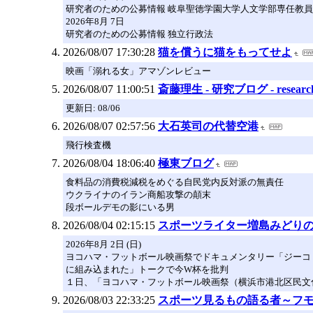
研究者のための公募情報 岐阜聖徳学園大学人文学部専任教員(日
2026年8月 7日
研究者のための公募情報 独立行政法
2026/08/07 17:30:28
猫を償うに猫をもってせよ
映画「溺れる女」アマゾンレビュー
2026/08/07 11:00:51
斎藤理生 - 研究ブログ - researc
更新日: 08/06
2026/08/07 02:57:56
大石英司の代替空港
飛行検査機
2026/08/04 18:06:40
極東ブログ
食料品の消費税減税をめぐる自民党内反対派の無責任
ウクライナのイラン商船攻撃の顛末
段ボールデモの影にいる男
2026/08/04 02:15:15
スポーツライター増島みどり
2026年8月 2日 (日)
ヨコハマ・フットボール映画祭でドキュメンタリー「ジーコ
に組み込まれた」トークで今W杯を批判
１日、「ヨコハマ・フットボール映画祭（横浜市港北区民文化セン
2026/08/03 22:33:25
スポーツ見るもの語る者～フ