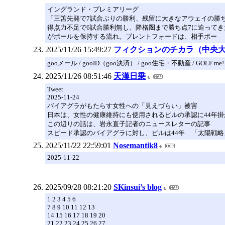
イングランド・プレミアリーグ
「三笘先発で7試合ぶりの勝利、残留に大きなアウェイの勝ち
得点力不足で6試合勝利無し、降格圏まで勝ち点7に迫ってき
がボールを保持する流れ。ブレントフォードは、相手ボー
2025/11/26 15:49:27
フィクションのチカラ（中央
gooメール / gooID（goo決済） / goo住宅・不動産 / GOLF me!
2025/11/26 08:51:46
天漢日乗
Tweet
2025-11-24
バイアグラがもたらす女性への「見えづらい」被害
日本は、女性の健康維持にも使用されるピルの承認に44年
この辺りの話は、岩永直子記者のニュースレターの記事
スピード承認のバイアグラに対し、ピルは44年 「太陽戦略
2025/11/22 22:59:01
Nosemantik8
2025-11-22
2025/09/28 08:21:20
SKinsui’s blog
1 2 3 4 5 6
7 8 9 10 11 12 13
14 15 16 17 18 19 20
21 22 23 24 25 26 27