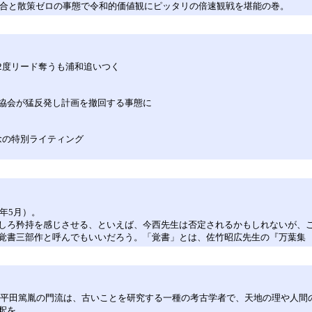
試合と散策ゼロの事態で令和的価値観にピッタリの倍速観戦を堪能の巻。
が2度リード奪うも浦和追いつく
各協会が猛反発し計画を撤回する事態に
念の特別ライティング
年5月）。
しろ矜持を感じさせる、といえば、今西先生は否定されるかもしれないが、
覚書三部作と呼んでもいいだろう。「覚書」とは、佐竹昭広先生の『万葉集
・平田篤胤の門流は、古いことを研究する一種の考古学者で、天地の理や人間
釈を…