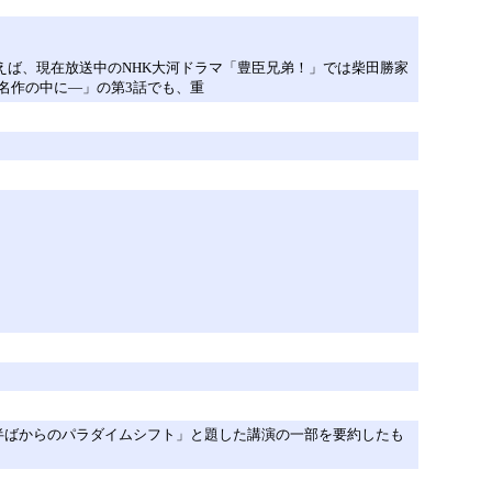
えば、現在放送中のNHK大河ドラマ「豊臣兄弟！」では柴田勝家
名作の中に―」の第3話でも、重
半ばからのパラダイムシフト」と題した講演の一部を要約したも