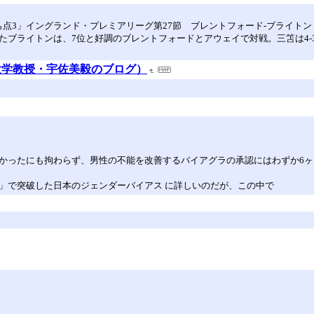
点3」イングランド・プレミアリーグ第27節 ブレントフォード-ブライトン
たブライトンは、7位と好調のブレントフォードとアウェイで対戦。三笘は4-
大学教授・宇佐美毅のブログ）
掛かったにも拘わらず、男性の不能を改善するバイアグラの承認にはわずか6
」で突破した日本のジェンダーバイアス に詳しいのだが、この中で