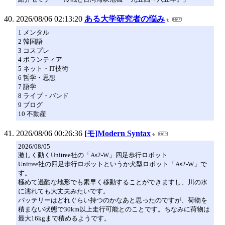
2026/08/06 02:13:20
ある大学研究者の悩み
1 メンタル
2 韓国語
3 コスプレ
4 ボランティア
5 ネット・IT技術
6 哲学・思想
7 語学
8 ライブ・バンド
9 ブログ
10 不動産
2026/08/06 00:26:36
[モ]Modern Syntax
2026/08/05
激しく動くUnitree社の「As2-W」四足歩行ロボット
Unitree社の四足歩行ロボットというか犬型ロボット「As2-W」で
す。
極めて過酷な地形でも素早く移動することができますし、川の水
に濡れても大丈夫みたいです。
バッテリーはどれぐらい持つのかなあと思ったのですが、荷物を
積まない状態で30km以上走行可能とのことです。ちなみに荷物は
最大16kgまで積めるようです。