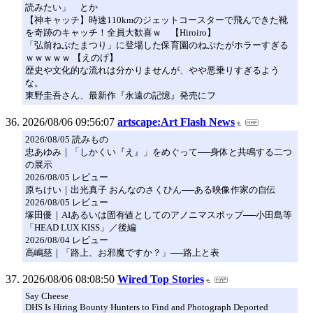
読みたい」 とか
【神キャッチ】時速110kmのジェットコースターで飛んできた靴
を奇跡のキャッチ！全員大歓喜ｗ 【Hiroiro】
「弘前ねぷたまつり」に登場した保育園のねぷたがホラーすぎる
ｗｗｗｗｗ 【えのげ】
歴史や文化的な流れは分かりませんが、やや悪乗りすぎるよう
な。
東野圭吾さん、最新作『永遠の記憶』発売にフ
2026/08/06 09:56:07
artscape:Art Flash News
2026/08/05 読みもの
忠あゆみ｜「しかくい『え』」をめぐって──身体と共鳴する二つ
の展示
2026/08/05 レビュー
原ちけい｜出光真子 おんなのさくひん──ある映像作家の自伝
2026/08/05 レビュー
塚田優｜AIあるいは固有値としてのアノニマスポップ──小田島等
「HEAD LUX KISS」／後編
2026/08/04 レビュー
高嶋慈｜「路上、お邪魔ですか？」──路上と表
2026/08/06 08:08:50
Wired Top Stories
Say Cheese
DHS Is Hiring Bounty Hunters to Find and Photograph Deported