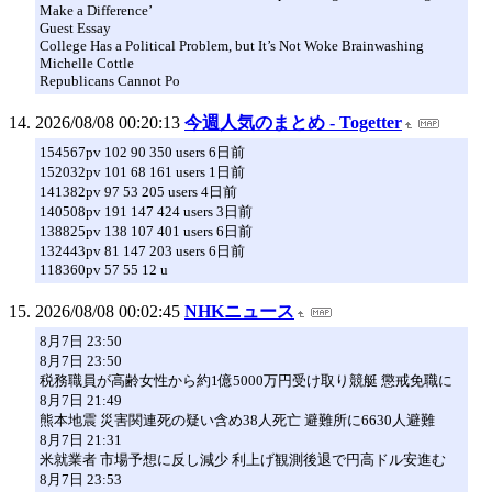
Make a Difference’
Guest Essay
College Has a Political Problem, but It’s Not Woke Brainwashing
Michelle Cottle
Republicans Cannot Po
2026/08/08 00:20:13
今週人気のまとめ - Togetter
154567pv 102 90 350 users 6日前
152032pv 101 68 161 users 1日前
141382pv 97 53 205 users 4日前
140508pv 191 147 424 users 3日前
138825pv 138 107 401 users 6日前
132443pv 81 147 203 users 6日前
118360pv 57 55 12 u
2026/08/08 00:02:45
NHKニュース
8月7日 23:50
8月7日 23:50
税務職員が高齢女性から約1億5000万円受け取り競艇 懲戒免職に
8月7日 21:49
熊本地震 災害関連死の疑い含め38人死亡 避難所に6630人避難
8月7日 21:31
米就業者 市場予想に反し減少 利上げ観測後退で円高ドル安進む
8月7日 23:53