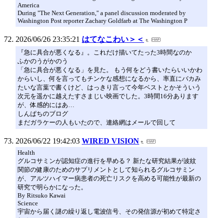
America
During "The Next Generation," a panel discussion moderated by
Washington Post reporter Zachary Goldfarb at The Washington P
2026/06/26 23:35:21
はてなこわい＞＜
『急に具合が悪くなる』。これだけ描いてたった3時間なのか
ふかのうがかのう
「急に具合が悪くなる」を見た。 もう何をどう書いたらいいかわ
からいし、何を言ってもチンケな感想になるから、率直にバカみ
たいな言葉で書くけど、はっきり言って今年ベストとかそういう
次元を遥かに越えたすさまじい映画でした。3時間16分あります
が、体感的にはあ…
しんぱちのブログ
まだガラケーの人もいたので、連絡網はメールで回して
2026/06/22 19:42:03
WIRED VISION
Health
グルコサミンが認知症の進行を早める？ 新たな研究結果が波紋
関節の健康のためのサプリメントとして知られるグルコサミン
が、アルツハイマー病患者の死亡リスクを高める可能性が最新の
研究で明らかになった。
By Ritsuko Kawai
Science
宇宙から届く謎の繰り返し電波信号、その発信源が初めて特定さ