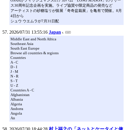
OSAJIがフィッシュマンズのアルバム「LONG SEASON」のリリー
ス30周年記念企画を実施。ライブ協賛や限定商品の発売など
アーティストの砂糖塩リが個展「奇奇盆栽展」を亀有で開催。8月
4日から
シュウ ウエムラが7月31日配
2026/07/31 13:55:16
Japan
Middle East and North Africa
Southeast Asia
South East Europe
Browse all countries & regions
Countries
A - C
D - I
J - M
N - R
S - T
U - Z
Countries A - C
Afghanistan
Albania
Algeria
Andorra
Angola
An
2026/07/30 18:44:28
村上福之の「ネットとケータイと俺