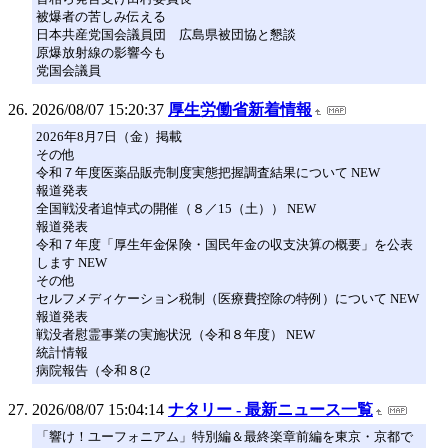
被爆者の苦しみ伝える
日本共産党国会議員団 広島県被団協と懇談
原爆放射線の影響今も
党国会議員
2026/08/07 15:20:37
厚生労働省新着情報
2026年8月7日（金）掲載
その他
令和７年度医薬品販売制度実態把握調査結果について NEW
報道発表
全国戦没者追悼式の開催（８／15（土）） NEW
報道発表
令和７年度「厚生年金保険・国民年金の収支決算の概要」を公表
します NEW
その他
セルフメディケーション税制（医療費控除の特例）について NEW
報道発表
戦没者慰霊事業の実施状況（令和８年度） NEW
統計情報
病院報告（令和８(2
2026/08/07 15:04:14
ナタリー - 最新ニュース一覧
「響け！ユーフォニアム」特別編＆最終楽章前編を東京・京都で