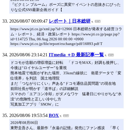
『ピクミン ブルーム』ポーズに異変!? イベントの息抜きにぴった
りな公式SNS最新企画ガイド【
2026/08/07 00:09:47
レポート｜日本総研
https://www.jri.co.jp/xml.jsp?id=12966 日本総研が発表する経営コラ
ム・レポート、経済・政策レポート https://www.jri.co.jp/page.jsp?
id=114725 Thu, 06 Aug 2026 00:00:00 +0900
https://www.jri.co.jp/file/report/exchange/pdf/16893.pdf T
2026/08/06 23:14:21
ITmedia ＋D 最新記事一覧
ドコモが念願の増収増益に好転 「ドコモMAX」好調も後押し、
今後は“ロイヤルユーザー”を重視
熊本地震で地面がずれた場所、35kmの線状に 衛星データで「変
位境界」を判読 国土地理院
まだ「つながりにくい」声ある“ドコモ通信品質問題”の現在地
前田社長が明かす「道半ば」の詳細解説
スマホの「エアコン冷却」がダメなワケ 猛暑日にやりがちな“水
没”の危険性と正しい冷やし方
写真加工アプリ「SNOW」に
2026/08/06 19:53:54
BOX
2026年08月06日
東野圭吾さん、最新作『永遠の記憶』発売にファン感涙 「早く