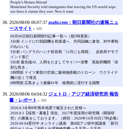
People’s Homes Abroad
Homeland Security told immigrants that leaving the US would wipe
out fines it claims they owe. Now it want
2026/08/06 06:07:37
asahi.com：朝日新聞社の速報ニュ
ースサイト
08月06日朝日新聞朝刊記事一覧へ（朝5時更新）
3分前 インドにF2戦闘機を初派遣へ 共同訓練に参加、対中牽制
のねらいも
3分前 バングラのハシナ前首相「12月にも帰国」 反政府デモで
インド逃亡
3分前 最先端AI、人間をだましてサイバー攻撃 英政府機関「深
刻な欺き」
1時間前 ドイツ東部の空港に爆発物搭載のドローン ウクライナ
機の近くで発見
6時間前 広島きょう被爆81年 核廃絶に逆行する国際
2026/08/06 04:04:32
ジェトロ・アジア経済研究所 報告
書・レポート
2026.8.3令和8年熊本地震で被災された皆様へ
2026.8.3【採用・募集】現在、2027年度採用の研究職（開発研
究）の募集をしております。（締切：2026年10月30日17時必着）
2026.09.04受付中 オンライン講座 第8回アジ研中国講座 「新刊
紹介セミナー『冷戦と台湾海峡危機 一九五四～六五年』」