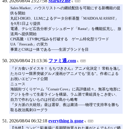
2026/08/04 23:27:58
MarkeZine
Sales Marker、ハウスリストへの継続配信を可能にする新機能の提
供を開始
丸紅I-DIGIO、LLMによるデータ分析基盤「MAIDOA AI ASSIST」
を9月1日より提供
電通、テレビ広告分析ダッシュボード「Rasta!」を機能拡充し、放
送局へ提供開始
CPI高騰・LTV伸び悩みを打破する ゲーム特化型リワード
UA「Freecash」の実力
事業とCSRは一体である――生涯ブランドを目
2026/08/04 21:13:36
ファミ通.com
『ドカ食いダイスキ！ もちづきさん』アニメ化決定！ 常軌を逸し
たカロリー限界突破グルメ漫画がアニメでも“至る”。作者による
お祝いエピソード公開
ニュース
海賊街づくりゲーム『Corsair Cove』に高評価続々。無茶な地形に
アジトを作って生産ラインを構築。ラム酒で乗組員をこき使い、
自力で作れないものは付近の島から略奪
『タカ派の大統領』昼は選挙、夜は粛清――物理で支持率を勝ち
取る政治風刺ローグラ
2026/08/04 06:32:18
everything is gone
【当然】コンビニ駐車場に長期間放置された車がとんでもない“晒