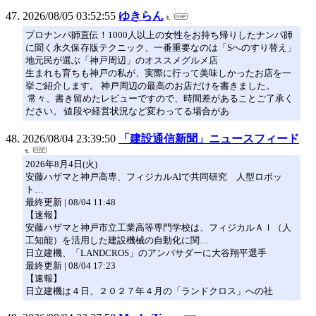
2026/08/05 03:52:55
ゆきらん
プロナンパ師直伝！1000人以上の女性をお持ち帰りしたナンパ師
に聞く永久保存版テクニック、一番重要なのは「Sへのすり替え」
地元民が選ぶ「神戸周辺」のオススメグルメ店
生まれも育ちも神戸の私が、実際に行って美味しかったお店を一
挙ご紹介します。 神戸周辺の最高のお店だけを書きました。
常々、書き留めたレビューですので、時間差があることご了承く
ださい。 値段や経営状況など変わってる場合があ
2026/08/04 23:39:50
「建設通信新聞」ニュースフィード
2026年8月4日(火)
安藤ハザマと神戸高専、フィジカルAIで共同研究 人型ロボッ
ト…
最終更新 | 08/04 11:48
【速報】
安藤ハザマと神戸市立工業高等専門学校は、フィジカルＡＩ（人
工知能）を活用した建設機械の自動化に関…
日立建機、「LANDCROS」のアンバサダーに大谷翔平選手
最終更新 | 08/04 17:23
【速報】
日立建機は４日、２０２７年４月の「ランドクロス」への社