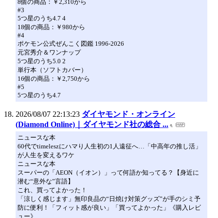
8個の商品：￥2,310から
#3
5つ星のうち4.7 4
18個の商品：￥980から
#4
ポケモン公式ぜんこく図鑑 1996-2026
元宮秀介＆ワンナップ
5つ星のうち5.0 2
単行本（ソフトカバー）
16個の商品：￥2,750から
#5
5つ星のうち4.7
2026/08/07 22:13:23
ダイヤモンド・オンライン
(Diamond Online)｜ダイヤモンド社の総合 ...
ニュースな本
60代でtimeleszにハマり人生初の1人遠征へ…「中高年の推し活」
が人生を変えるワケ
ニュースな本
スーパーの「AEON（イオン）」って何語か知ってる？【身近に
潜む“意外な”言語】
これ、買ってよかった！
「涼しく感じます」無印良品の“日焼け対策グッズ”が手のシミ予
防に便利！「フィット感が良い」「買ってよかった」《購入レビ
ュー》