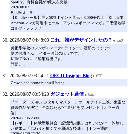
Spotify、有料会員が3億人を突破
2026.08.07
Kindleセール
【Kindleセール】最大50%ポイント還元・3,000冊以上「Kindle本
Amazonマンガ毎週末セール！アツいスポーツマンガ」二階堂地獄
ゴルフ・ノノノノ
2026/08/07 04:48:03
これ、誰がデザインしたの？
美術系学校のシンボルマーク6 ライター、渡部のほうです...
夏のお坊さん ライター渡部のほうです。...
KUMONのロゴ 編集宮後です。
問題。...
2026/08/07 03:54:21
OECD Insights Blog
Growth and economic well-being
2026/08/07 00:54:20
ガジェット通信
『マーターズ 4Kデジタルリマスター』オールナイト上映、鬼畜な
併映作品が決定 全部観たら“生還証”をプレゼント［ホラー通
信］
2026/08/06 23:00
【レポート】体験型展覧会「記憶汚染展」は怖いのか？ 体験し
た結果→「じわりと怖くて不思議な後味」［ホラー通信］
2026/08/06 22:30