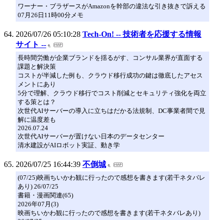
ワーナー・ブラザースがAmazonを幹部の違法な引き抜きで訴える
07月26日11時00分メモ
2026/07/26 05:10:28
Tech-On! -- 技術者を応援する情報
サイト --
長時間労働が企業ブランドを揺るがす、コンサル業界が直面する
課題と解決策
コストが半減した例も、クラウド移行成功の鍵は徹底したアセス
メントにあり
5分で理解、クラウド移行でコスト削減とセキュリティ強化を両立
する策とは？
次世代AIサーバーの導入に立ちはだかる法規制、DC事業者間で見
解に温度差も
2026.07.24
次世代AIサーバーが置けない日本のデータセンター
清水建設がAIロボット実証、動き学
2026/07/25 16:44:39
不倒城
(07/25)映画ちいかわ観に行ったので感想を書きます(若干ネタバレ
あり) 26/07/25
書籍・漫画関連(65)
2026年07月(3)
映画ちいかわ観に行ったので感想を書きます(若干ネタバレあり)