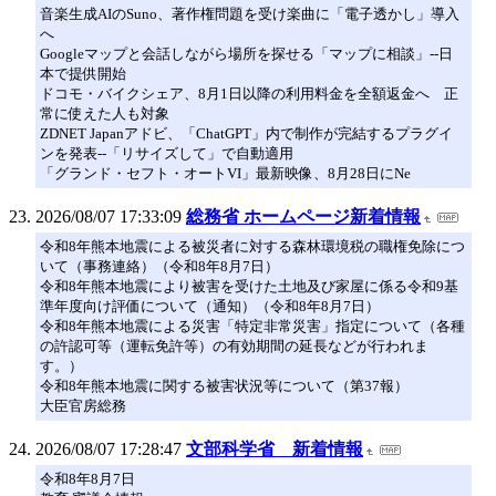
音楽生成AIのSuno、著作権問題を受け楽曲に「電子透かし」導入
へ
Googleマップと会話しながら場所を探せる「マップに相談」--日
本で提供開始
ドコモ・バイクシェア、8月1日以降の利用料金を全額返金へ 正
常に使えた人も対象
ZDNET Japanアドビ、「ChatGPT」内で制作が完結するプラグイ
ンを発表--「リサイズして」で自動適用
「グランド・セフト・オートVI」最新映像、8月28日にNe
2026/08/07 17:33:09
総務省 ホームページ新着情報
令和8年熊本地震による被災者に対する森林環境税の職権免除につ
いて（事務連絡）（令和8年8月7日）
令和8年熊本地震により被害を受けた土地及び家屋に係る令和9基
準年度向け評価について（通知）（令和8年8月7日）
令和8年熊本地震による災害「特定非常災害」指定について（各種
の許認可等（運転免許等）の有効期間の延長などが行われま
す。）
令和8年熊本地震に関する被害状況等について（第37報）
大臣官房総務
2026/08/07 17:28:47
文部科学省 新着情報
令和8年8月7日