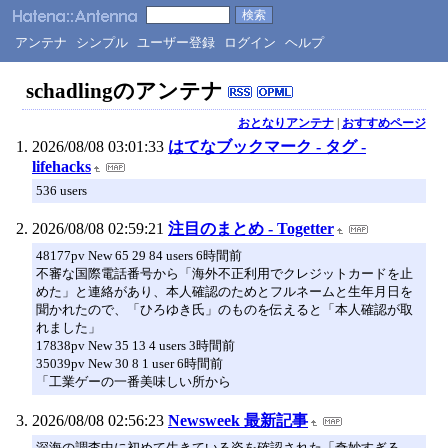
アンテナ
シンプル
ユーザー登録
ログイン
ヘルプ
schadlingのアンテナ
おとなりアンテナ
|
おすすめページ
2026/08/08 03:01:33
はてなブックマーク - タグ -
lifehacks
536 users
2026/08/08 02:59:21
注目のまとめ - Togetter
48177pv New 65 29 84 users 6時間前
不審な国際電話番号から「海外不正利用でクレジットカードを止
めた」と連絡があり、本人確認のためとフルネームと生年月日を
聞かれたので、「ひろゆき氏」のものを伝えると「本人確認が取
れました」
17838pv New 35 13 4 users 3時間前
35039pv New 30 8 1 user 6時間前
「工業ゲーの一番美味しい所から
2026/08/08 02:56:23
Newsweek 最新記事
深海の調査中に初めて生きている姿を確認された「奇妙すぎる