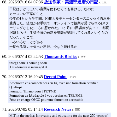
2026/07/16 04:07:36
放送作家・美濃部達宏の日記
日記は、かっこいい言葉を使わなくても書ける。なのに……
カッコいい言葉のこと
今年の1月から半年間、NHKカルチャーセンターのエッセイ講座を
受講した。値段がお手頃で、オンラインで授業が受けられる(スク
ーリングなし)ところに惹かれた。1ヶ月に1回講義があって、都度
宿題もあり、生徒全員の宿題を講師が講評してくれるというもの
だった。そこで…
いろいろなことがある
一度作る気力を失った料理。今なら焼けるか
2026/07/14 02:24:53
Thousands Birdies
tblegs.com is coming soon
This domain is managed at
2026/07/12 16:20:45
Decent Point
Améliorez vos compétences en IA, avec une formation certifiée
Qualiopi
Pourquoi Tirrano pour TPE/PME
Formation en IA adaptée à vos besoins en TPE/PME
Prise en charge OPCO pour une formation accessible
2026/07/05 05:14:14
Research News
MIT in the media: Innovating and educating for the next 250 years of