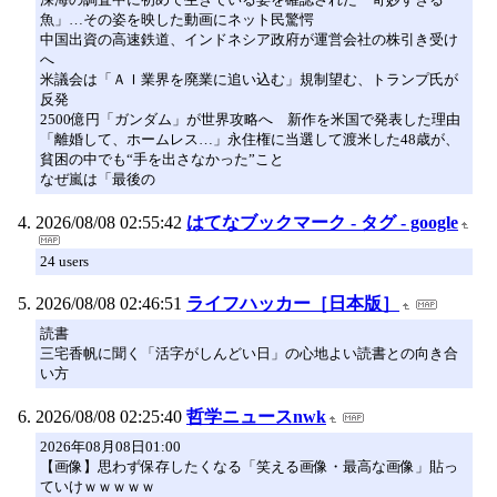
魚」…その姿を映した動画にネット民驚愕
中国出資の高速鉄道、インドネシア政府が運営会社の株引き受け
へ
米議会は「ＡＩ業界を廃業に追い込む」規制望む、トランプ氏が
反発
2500億円「ガンダム」が世界攻略へ 新作を米国で発表した理由
「離婚して、ホームレス…」永住権に当選して渡米した48歳が、
貧困の中でも“手を出さなかった”こと
なぜ嵐は「最後の
2026/08/08 02:55:42
はてなブックマーク - タグ - google
24 users
2026/08/08 02:46:51
ライフハッカー［日本版］
読書
三宅香帆に聞く「活字がしんどい日」の心地よい読書との向き合
い方
2026/08/08 02:25:40
哲学ニュースnwk
2026年08月08日01:00
【画像】思わず保存したくなる「笑える画像・最高な画像」貼っ
ていけｗｗｗｗｗ