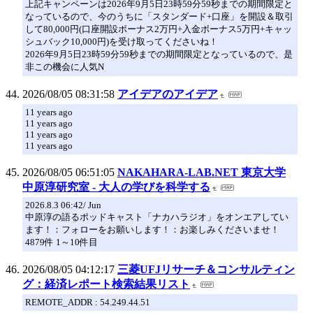
上記キャンペーンは2026年9月5日23時59分59秒までの期間限定と
なっているので、今のうちに「スタンダード+口座」を開設＆取引
して80,000円(口座開設ボーナス2万円+入金ボーナス5万円+キャッ
シュバック10,000円)を受け取ってくださいね！
2026年9月5日23時59分59秒までの期間限定となっているので、是
非この機会に人気N
2026/08/05 08:31:58
アイデアのアイデア
11 years ago
11 years ago
11 years ago
11 years ago
2026/08/05 06:51:05
NAKAHARA-LAB.NET 東京大学
中原淳研究室 - 大人の学びを科学する
2026.8.3 06:42/ Jun
中原淳の語るポッドキャスト「ナカハラジオ」をオンエアしてい
ます！：フォローをお願いします！：お楽しみくださいませ！
4879件 1～10件目
2026/08/05 04:12:17
三菱UFJリサーチ＆コンサルティン
グ：経済レポート検索結果リスト
REMOTE_ADDR : 54.249.44.51