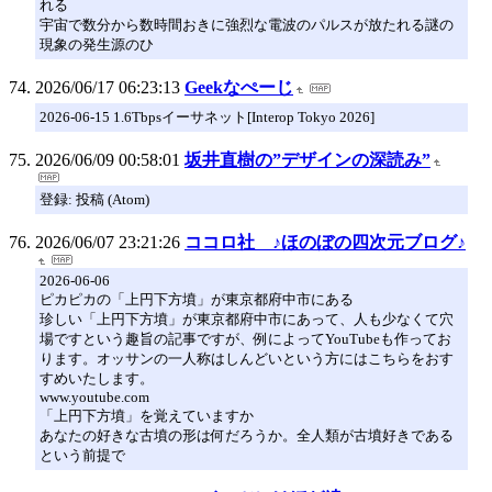
れる
宇宙で数分から数時間おきに強烈な電波のパルスが放たれる謎の
現象の発生源のひ
2026/06/17 06:23:13
Geekなぺーじ
2026-06-15 1.6Tbpsイーサネット[Interop Tokyo 2026]
2026/06/09 00:58:01
坂井直樹の”デザインの深読み”
登録: 投稿 (Atom)
2026/06/07 23:21:26
ココロ社 ♪ほのぼの四次元ブログ♪
2026-06-06
ピカピカの「上円下方墳」が東京都府中市にある
珍しい「上円下方墳」が東京都府中市にあって、人も少なくて穴
場ですという趣旨の記事ですが、例によってYouTubeも作ってお
ります。オッサンの一人称はしんどいという方にはこちらをおす
すめいたします。
www.youtube.com
「上円下方墳」を覚えていますか
あなたの好きな古墳の形は何だろうか。全人類が古墳好きである
という前提で