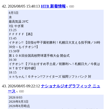
2026/08/05 15:40:13
HTB 新着情報
8月5日
水
最高気温 29℃
1位 やぎ座
15:25
ＦＦＦＦＦ【再】
15:45
イチオシ!! 【目指せ甲子園初勝利！札幌日大支える投手陣／16時
30分～もイチオシ!!】
15:59字
第１０８回全国高校野球選手権大会 開会式
16:30
イチオシ!! 【プロおすすめ手土産／初勝利へ！札幌日大／今夜は
ＨＴＢでＦ戦中継】
18:15
ｏｎちゃん！６チャン!!ファイターズ 福岡ソフトバンク 対
2026/08/05 09:22:12
ナショナルジオグラフィック ニュ
ース
2026 8/03
2026年8月3日
2026年8月時点