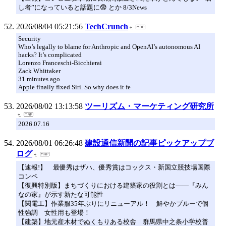
し者”になっていると話題に😨 とか 8/3News
2026/08/04 05:21:56
TechCrunch
Security
Who’s legally to blame for Anthropic and OpenAI’s autonomous AI
hacks? It’s complicated
Lorenzo Franceschi-Bicchierai
Zack Whittaker
31 minutes ago
Apple finally fixed Siri. So why does it fe
2026/08/02 13:13:58
ツーリズム・マーケティング研究所
2026.07.16
2026/08/01 06:26:48
建設通信新聞の記事ピックアップブ
ログ
【速報!】 最優秀はザハ、優秀賞はコックス・新国立競技場国際
コンペ
【復興特別版】まちづくりにおける建築家の役割とは――『みん
なの家』が示す新たな可能性
【関電工】作業服35年ぶりにリニューアル！ 鮮やかブルーで個
性強調 女性用も登場！
【建築】地元産木材でぬくもりある校舎 群馬県中之条小学校普