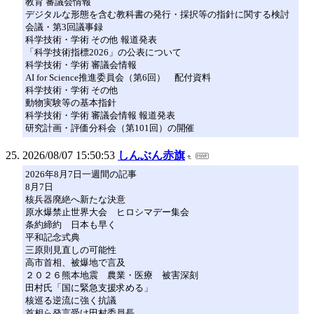
教育 審議会情報
デジタルな形態を含む教科書の発行・採択等の指針に関する検討
会議・第3回議事録
科学技術・学術 その他 報道発表
「科学技術指標2026」の公表について
科学技術・学術 審議会情報
AI for Science推進委員会（第6回） 配付資料
科学技術・学術 その他
動物実験等の基本指針
科学技術・学術 審議会情報 報道発表
研究計画・評価分科会（第101回）の開催
2026/08/07 15:50:53
しんぶん赤旗
2026年8月7日一週間の記事
8月7日
核兵器廃絶へ新たな決意
原水爆禁止世界大会 ヒロシマデー集会
条約締約 日本も早く
平和記念式典
三原則見直しの可能性
高市首相、被爆地で言及
２０２６熊本地震 農業・医療 被害深刻
田村氏「国に緊急支援求める」
核巡る逆流に強く抗議
首相ら発言受け田村委員長