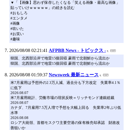
▼「【画像】思わず保存したくなる「笑える画像・最高な画像」
貼っていけｗｗｗｗｗ」の続きを読む
#おもしろ
#エンタメ
#画像
#吹いた
#お笑い
#趣味
2026/08/08 02:21:41
AFPBB News - トピックス -
韓国、北西部沿岸で地雷15個回収 豪雨で北朝鮮から流出か
韓国、北西部沿岸で地雷15個回収 豪雨で北朝鮮から流出か
2026/08/08 01:59:37
Newsweek 最新ニュース
米7月雇用は予想外の2.3万人減、過去分も下方改定 失業率4.1％
に低下
2026.08.07
米7月雇用統計、労働市場の現状反映＝リッチモンド連銀総裁
2026.08.07
カナダ、7月雇用7.5万人増で予想を大幅上回る 失業率2年ぶり低
水準
2026.08.08
ロシア大統領、首都モスクワ主要空港の保有株売却承認 財政改
善狙いか