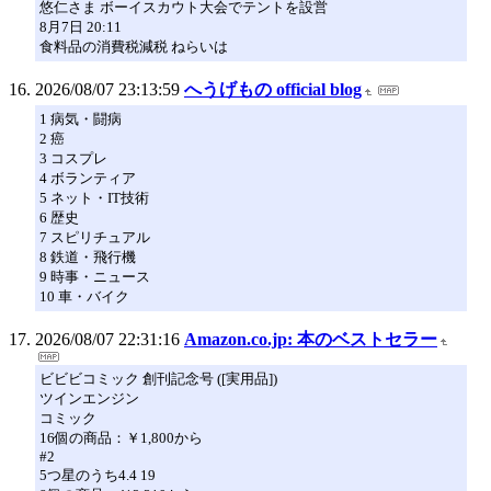
悠仁さま ボーイスカウト大会でテントを設営
8月7日 20:11
食料品の消費税減税 ねらいは
2026/08/07 23:13:59
へうげもの official blog
1 病気・闘病
2 癌
3 コスプレ
4 ボランティア
5 ネット・IT技術
6 歴史
7 スピリチュアル
8 鉄道・飛行機
9 時事・ニュース
10 車・バイク
2026/08/07 22:31:16
Amazon.co.jp: 本のベストセラー
ビビビコミック 創刊記念号 ([実用品])
ツインエンジン
コミック
16個の商品：￥1,800から
#2
5つ星のうち4.4 19