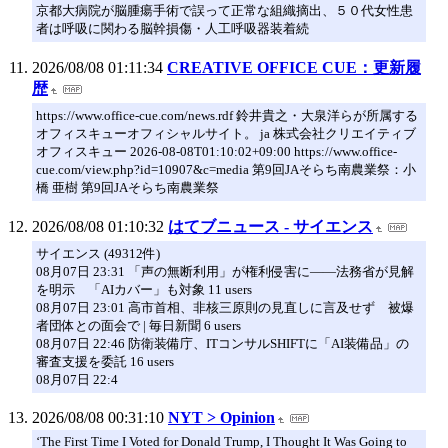
京都大病院が脳腫瘍手術で誤って正常な組織摘出、５０代女性患
者は呼吸に関わる脳幹損傷・人工呼吸器装着続
2026/08/08 01:11:34
CREATIVE OFFICE CUE：更新履
歴
https://www.office-cue.com/news.rdf 鈴井貴之・大泉洋らが所属する
オフィスキューオフィシャルサイト。 ja 株式会社クリエイティブ
オフィスキュー 2026-08-08T01:10:02+09:00 https://www.office-
cue.com/view.php?id=10907&c=media 第9回JAそらち南農業祭：小
橋 亜樹 第9回JAそらち南農業祭
2026/08/08 01:10:32
はてブニュース - サイエンス
サイエンス (49312件)
08月07日 23:31 「声の無断利用」が権利侵害に――法務省が見解
を明示 「AIカバー」も対象 11 users
08月07日 23:01 高市首相、非核三原則の見直しに言及せず 被爆
者団体との面会で | 毎日新聞 6 users
08月07日 22:46 防衛装備庁、ITコンサルSHIFTに「AI装備品」の
審査支援を委託 16 users
08月07日 22:4
2026/08/08 00:31:10
NYT > Opinion
‘The First Time I Voted for Donald Trump, I Thought It Was Going to