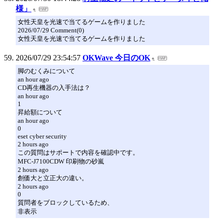
様」
女性天皇を光速で当てるゲームを作りました
2026/07/29 Comment(0)
女性天皇を光速で当てるゲームを作りました
2026/07/29 23:54:57
OKWave 今日のOK
脚のむくみについて
an hour ago
CD再生機器の入手法は？
an hour ago
1
昇給額について
an hour ago
0
eset cyber security
2 hours ago
この質問はサポートで内容を確認中です。
MFC-J7100CDW 印刷物の砂嵐
2 hours ago
創価大と立正大の違い。
2 hours ago
0
質問者をブロックしているため、
非表示