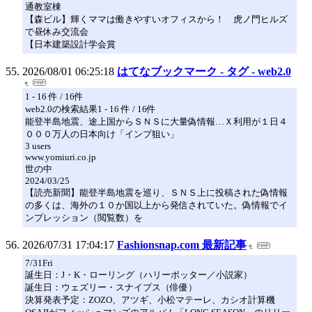
通教室棟
【森ビル】輝くママは働きやすいオフィスから！ 虎ノ門ヒルズ
で昼休み交流会
【日本建築設計学会賞
2026/08/01 06:25:18
はてなブックマーク - タグ - web2.0
1 - 16 件 / 16件
web2.0の検索結果1 - 16 件 / 16件
能登半島地震、途上国からＳＮＳに大量偽情報…Ｘ利用が１日４
０００万人の日本向け「インプ狙い」
3 users
www.yomiuri.co.jp
世の中
2024/03/25
【読売新聞】能登半島地震を巡り、ＳＮＳ上に投稿された偽情報
の多くは、海外の１０か国以上から発信されていた。偽情報でイ
ンプレッション（閲覧数）を
2026/07/31 17:04:17
Fashionsnap.com 最新記事
7/31Fri
誕生日：J・K・ローリング（ハリーポッター／小説家）
誕生日：ウェズリー・スナイプス（俳優）
決算発表予定：ZOZO、アツギ、小松マテーレ、カシオ計算機