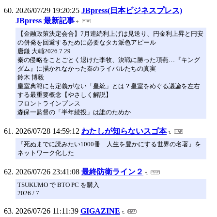
2026/07/29 19:20:25
JBpress(日本ビジネスプレス)
JBpress 最新記事
【金融政策決定会合】7月連続利上げは見送り、円金利上昇と円安
の併発を回避するために必要なタカ派色アピール
唐鎌 大輔2026.7.29
秦の侵略をことごとく退けた李牧、決戦に勝った項燕…『キング
ダム』に描かれなかった秦のライバルたちの真実
鈴木 博毅
皇室典範にも定義がない「皇統」とは？皇室をめぐる議論を左右
する最重要概念【やさしく解説】
フロントラインプレス
森保一監督の「半年続投」は誰のためか
2026/07/28 14:59:12
わたしが知らないスゴ本
『死ぬまでに読みたい1000冊 人生を豊かにする世界の名著』を
ネットワーク化した
2026/07/26 23:41:08
最終防衛ライン２
TSUKUMO で BTO PC を購入
2026 / 7
2026/07/26 11:11:39
GIGAZINE