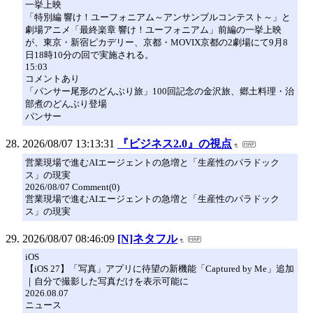
一挙上映
「特別編 響け！ユーフォニアム～アンサンブルコンテスト～」と
劇場アニメ「最終楽章 響け！ユーフォニアム」前編の一挙上映
が、東京・新宿ピカデリー、京都・MOVIX京都の2劇場にて9月8
日18時10分の回で実施される。
15:03
コメントあり
「パンサー尾形のどんぶり旅」100回記念の金沢旅、郷土料理・治
部煮のどんぶり登場
パンサー
2026/08/07 13:13:31
『ビジネス2.0』の視点
営業現場で進むAIエージェントの急増と「生産性のパラドック
ス」の現実
2026/08/07 Comment(0)
営業現場で進むAIエージェントの急増と「生産性のパラドック
ス」の現実
2026/08/07 08:46:09
[N]ネタフル
iOS
【iOS 27】「写真」アプリに待望の新機能「Captured by Me」追加
｜自分で撮影した写真だけを表示可能に
2026.08.07
ニュース