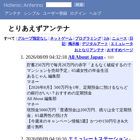
アンテナ
シンプル
ユーザー登録
ログイン
ヘルプ
とりあえずアンテナ
すべて
|
グループ指定なし
|
ネットゲーム
|
プログラミング
|
2ch
|
ニュース
|
日
記
|
掲示板
|
デジタルアート
|
エミュレータ
おとなりアンテナ
|
おすすめページ
2026/08/09 04:32:18
All About Japan
貯蓄250万円で毎月20万円の赤字「まもなく破綻するので
マンションを売却予定」65歳女性の年金生活
あるじゃん 編集部
マネー
【2026年8月】500万円を1年、定期預金に預けるならど
の銀行がいい？おすすめの定期預金
All About 編集部
マネー
現預金5000万円「普通預金は200万円、残りは全て定期預
金」61歳男性の預け方
【今週末のキャンペーン情報5選】かつや150円引き&大
盛り無料
2026/08/09 04:16:16
エミュレートステーション