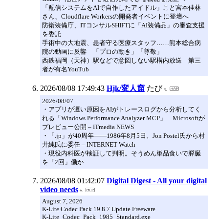
「配信システムをAIで自作したアイドル」こと宮本佳林
さん、Cloudflare Workersの開発者イベントに登壇へ
防衛装備庁、ITコンサルSHIFTに「AI装備品」の審査支援
を委託
手術中の大地震、患者守る医療スタッフ……熊本総合病
院の動画に反響 「プロの動き」「尊敬」
西鉄福岡（天神）駅などで意図しない駅構内放送 第三
者が有名YouTub
2026/08/08 17:49:43
Hjk/変人窟
たび
2026/08/07
・アプリが遅い原因をAIがトレースログから分析してく
れる「Windows Performance Analyzer MCP」 Microsoftが
プレビュー公開 – ITmedia NEWS
・「.jp」が40周年――1986年8月5日、Jon Postel氏から村
井純氏に委任 – INTERNET Watch
・現役内科医が検証して判明。そうめん単品食いで膵臓
を「2回」働か
2026/08/08 01:42:07
Digital Digest - All your digital
video needs
August 7, 2026
K-Lite Codec Pack 19.8.7 Update Freeware
K-Lite_Codec_Pack_1985_Standard.exe