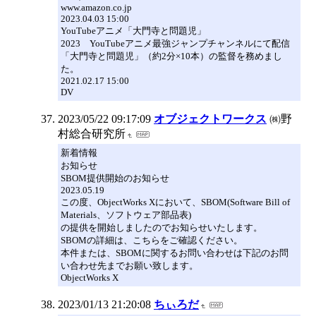
www.amazon.co.jp
2023.04.03 15:00
YouTubeアニメ「大門寺と問題児」
2023 YouTubeアニメ最強ジャンプチャンネルにて配信
「大門寺と問題児」（約2分×10本）の監督を務めまし
た。
2021.02.17 15:00
DV
2023/05/22 09:17:09
オブジェクトワークス
㈱野
村総合研究所
新着情報
お知らせ
SBOM提供開始のお知らせ
2023.05.19
この度、ObjectWorks Xにおいて、SBOM(Software Bill of
Materials、ソフトウェア部品表)
の提供を開始しましたのでお知らせいたします。
SBOMの詳細は、こちらをご確認ください。
本件または、SBOMに関するお問い合わせは下記のお問
い合わせ先までお願い致します。
ObjectWorks X
2023/01/13 21:20:08
ちぃろだ