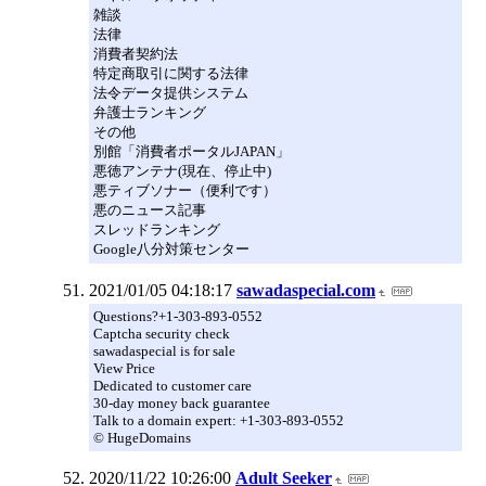
雑談
法律
消費者契約法
特定商取引に関する法律
法令データ提供システム
弁護士ランキング
その他
別館「消費者ポータルJAPAN」
悪徳アンテナ(現在、停止中)
悪ティブソナー（便利です）
悪のニュース記事
スレッドランキング
Google八分対策センター
2021/01/05 04:18:17
sawadaspecial.com
Questions?+1-303-893-0552
Captcha security check
sawadaspecial is for sale
View Price
Dedicated to customer care
30-day money back guarantee
Talk to a domain expert: +1-303-893-0552
© HugeDomains
2020/11/22 10:26:00
Adult Seeker