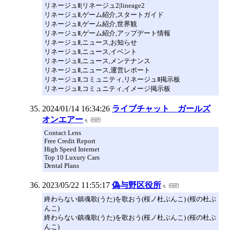
リネージュⅡ|リネージュ2|lineage2
リネージュⅡ,ゲーム紹介,スタートガイド
リネージュⅡ,ゲーム紹介,世界観
リネージュⅡ,ゲーム紹介,アップデート情報
リネージュⅡ,ニュース,お知らせ
リネージュⅡ,ニュース,イベント
リネージュⅡ,ニュース,メンテナンス
リネージュⅡ,ニュース,運営レポート
リネージュⅡ,コミュニティ,リネージュⅡ掲示板
リネージュⅡ,コミュニティ,イメージ掲示板
2024/01/14 16:34:26
ライブチャット ガールズ
オンエアー
Contact Lens
Free Credit Report
High Speed Internet
Top 10 Luxury Cars
Dental Plans
2023/05/22 11:55:17
偽与野区役所
終わらない鎮魂歌(うた)を歌おう(桜ノ杜ぶんこ) (桜の杜ぶ
んこ)
終わらない鎮魂歌(うた)を歌おう(桜ノ杜ぶんこ) (桜の杜ぶ
んこ)