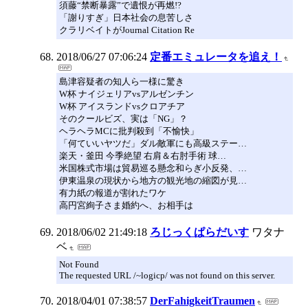
須藤“禁断暴露”で遺恨が再燃!?
「謝りすぎ」日本社会の息苦しさ
クラリベイトがJournal Citation Re
2018/06/27 07:06:24
定番エミュレータを追え！
島津容疑者の知人ら一様に驚き
W杯 ナイジェリアvsアルゼンチン
W杯 アイスランドvsクロアチア
そのクールビズ、実は「NG」？
ヘラヘラMCに批判殺到「不愉快」
「何ていいヤツだ」ダル敵軍にも高級ステー…
楽天・釜田 今季絶望 右肩＆右肘手術 球…
米国株式市場は貿易巡る懸念和らぎ小反発、…
伊東温泉の現状から地方の観光地の縮図が見…
有力紙の報道が割れたワケ
高円宮絢子さま婚約へ、お相手は
2018/06/02 21:49:18
ろじっくぱらだいす
ワタナ
ベ
Not Found
The requested URL /~logicp/ was not found on this server.
2018/04/01 07:38:57
DerFahigkeitTraumen