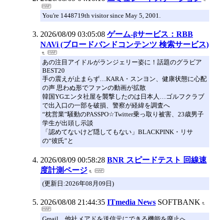
You're 1448719th visitor since May 5, 2001.
2026/08/09 03:05:08
ゲーム-βサービス：RBB
NAVi (ブロードバンドコンテンツ 検索サービス)
あの注目アイドルがランジェリー姿に！話題のグラビア
BEST20
手の震えが止まらず…KARA・スンヨン、健康状態に心配
の声 思わぬ形でファンの動画が拡散
韓国YGエンタ社屋を襲撃したのは日本人…ゴルフクラブ
で出入口の一部を破損、警察が経緯を調査へ
“枕営業”騒動のPASSPO☆Twitter乗っ取り被害、23歳男子
学生が出頭し示談
「認めてないけど隠してもない」BLACKPINK・リサ
の“彼氏”と
2026/08/09 00:58:28
BNR スピードテスト 回線速
度計測ページ
(更新日:2026年08月09日)
2026/08/08 21:44:35
ITmedia News
SOFTBANK
Gmail、他社メアドを送信元にできる機能を廃止へ