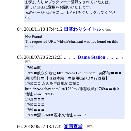
お気に入りやブックマーク登録をされていた方は、
新しいURLに変更をお願いいたします。
元のページへ戻るには、[戻る] をクリックしてくださ
い。
2018/11/10 17:44:12
日替わりタイトル
Not Found
The requested URL /~hi-sh/efm.html was not found on this
server.
2018/07/20 22:12:23
。。。Dama-Station 。。。
1769〓航
1769〓航永久地址 http://www.1769dh.com，如不能〓〓〓
用代理打〓 【收藏本站，〓使用Ctrl+D〓行收藏】
1769〓〓 永久免屏蔽地址〓布〓
http://www.ebay.com/usr/1769av (推荐收藏) 1769〓〓永久
地址 www.1769.tv
1769〓〓〓
1769〓〓〓
1769〓〓〓
1769〓源 1769〓源永久地址 www.17
2018/06/27 13:17:35
楽画喜堂