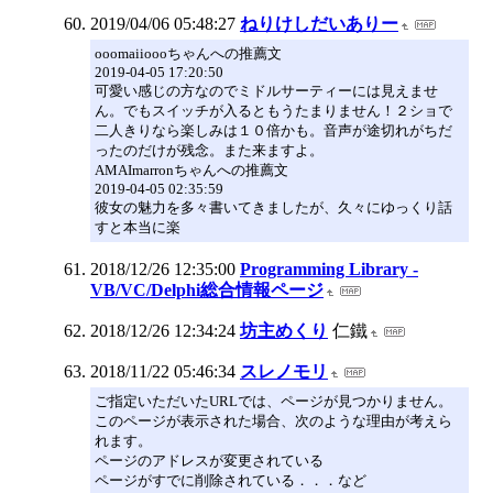
2019/04/06 05:48:27
ねりけしだいありー
ooomaiioooちゃんへの推薦文
2019-04-05 17:20:50
可愛い感じの方なのでミドルサーティーには見えませ
ん。でもスイッチが入るともうたまりません！２ショで
二人きりなら楽しみは１０倍かも。音声が途切れがちだ
ったのだけが残念。また来ますよ。
AMAImarronちゃんへの推薦文
2019-04-05 02:35:59
彼女の魅力を多々書いてきましたが、久々にゆっくり話
すと本当に楽
2018/12/26 12:35:00
Programming Library -
VB/VC/Delphi総合情報ページ
2018/12/26 12:34:24
坊主めくり
仁鐵
2018/11/22 05:46:34
スレノモリ
ご指定いただいたURLでは、ページが見つかりません。
このページが表示された場合、次のような理由が考えら
れます。
ページのアドレスが変更されている
ページがすでに削除されている．．．など