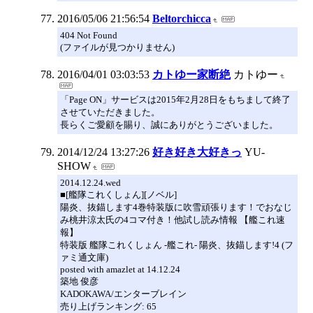
2016/05/06 21:56:54
Beltorchicca
404 Not Found
(ファイルが見つかりません)
2016/04/01 03:03:53
カトゆー家断絶
カトゆー
「Page ON」サービスは2015年2月28日をもちまして終了
させていただきました。
長らくご愛顧を賜り、誠にありがとうございました。
2014/12/24 13:27:26
好き好き大好きっ
YU-
SHOW
2014.12.24.wed
■[艦隊これくしょん][ノベル]
陽炎、抜錨します4巻特装版に吹雪頑張ります！でおなじ
み桃井涼太氏の4コマ付き！他試し読み情報 【艦これ速
報】
特装版 艦隊これくしょん -艦これ- 陽炎、抜錨します!4 (フ
ァミ通文庫)
posted with amazlet at 14.12.24
築地 俊彦
KADOKAWA/エンターブレイン
売り上げランキング: 65