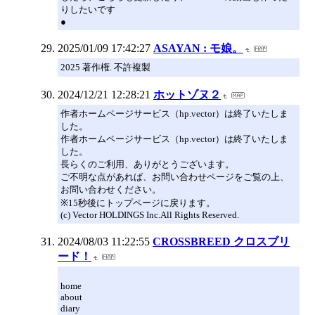
りしたいです
●
2025/01/09 17:42:27
ASAYAN : モ娘。
2025 著作権. 不許複製
2024/12/21 12:28:21
ホットゾヌ２
作者ホームページサービス（hp.vector）は終了いたしま
した。
作者ホームページサービス（hp.vector）は終了いたしま
した。
長らくのご利用、ありがとうございます。
ご不明な点があれば、お問い合わせページをご覧の上、
お問い合わせください。
※15秒後にトップページに戻ります。
(c) Vector HOLDINGS Inc.All Rights Reserved.
2024/08/03 11:22:55
CROSSBREED クロスブリ
ード！
home
about
diary