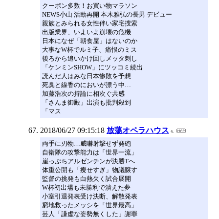
クーポン多数！お買い物マラソン
NEWS小山 活動再開 本木雅弘の長男 デビュー
親族とみられる女性伴い家宅捜索
出版業界、いよいよ崩壊の危機
日本になぜ「朝食屋」はないのか
大事なW杯でルミ子、痛恨のミス
後ろから追いかけ回しメッタ刺し
「ケンミンSHOW」にツッコミ続出
読んだ人はみな日本惨敗を予想
死臭と線香のにおいが漂う中…
加藤浩次の持論に相次ぐ共感
「さんま御殿」出演も批判殺到
「マス
2018/06/27 09:15:18
放蕩オペラハウス
両手に刃物…威嚇射撃せず発砲
自衛隊の攻撃能力は「世界一流」
崖っぷちアルゼンチンが決勝Tへ
体重公開も「痩せすぎ」物議醸す
監督の挑発も白熱欠く試合展開
W杯初出場も未勝利で潰えた夢
小室引退発表受け決断、解散発表
窮地救ったメッシを「世界最高」
芸人「謙虚な姿勢無くした」謝罪