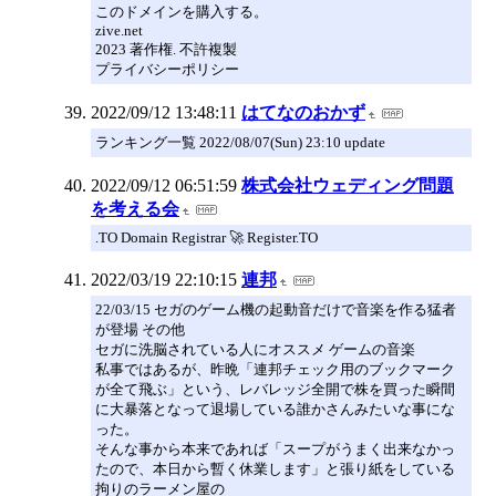
このドメインを購入する。
zive.net
2023 著作権. 不許複製
プライバシーポリシー
2022/09/12 13:48:11
はてなのおかず
ランキング一覧 2022/08/07(Sun) 23:10 update
2022/09/12 06:51:59
株式会社ウェディング問題
を考える会
.TO Domain Registrar 🚀 Register.TO
2022/03/19 22:10:15
連邦
22/03/15 セガのゲーム機の起動音だけで音楽を作る猛者
が登場 その他
セガに洗脳されている人にオススメ ゲームの音楽
私事ではあるが、昨晩「連邦チェック用のブックマーク
が全て飛ぶ」という、レバレッジ全開で株を買った瞬間
に大暴落となって退場している誰かさんみたいな事にな
った。
そんな事から本来であれば「スープがうまく出来なかっ
たので、本日から暫く休業します」と張り紙をしている
拘りのラーメン屋の