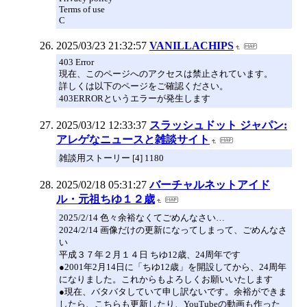
Terms of use
C
2025/03/23 21:32:57
VANILLACHIPS
403 Error
現在、このページへのアクセスは禁止されています。
詳しくは以下のページをご確認ください。
403ERRORというエラーが発生します
2025/03/12 12:33:37
スラッシュドット ジャパン:
アレゲなニュースと雑談サイト
雑談用ストーリー [4] 1180
2025/02/18 05:31:27
バーチャルネットアイド
ル・元祖ちゆ１２歳
2025/2/14 色々余裕なくてごめんなさい…
2024/2/14 画像だけの更新になってしまって、ごめんなさ
い
平成３７年２月１４日 ちゆ12歳、24周年です
●2001年2月14日に「ちゆ12歳」を開設してから、24周年
になりました。これからもよろしくお願いいたします
●現在、バタバタしていて申し訳ないです。余裕ができま
したら、こちらも更新したり、YouTubeの動画も作った