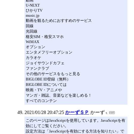
動画
U-NEXT
ひかりTV
music.jp
動画を観るためにおすすめのサービス
回線
光回線
格安SIM・格安スマホ
WiMAX
オプション
エンタメフリーオプション
カラオケ
ジョイサウンドカフェ
ファンクラブ
その他のサービスをもっと見る
BIGLOBE ID登録（無料）
BIGLOBE IDについては
映画・TV・アニメや
マンガ・雑誌、音楽などを楽しめる！
すべてのコンテン
2021/01/28 20:47:25
かーずＳＰ
かーず
このページはJavaScriptを使用しています。JavaScriptを有
効にしてご覧ください。
設定方法は「JavaScriptを有効にする方法を知りたい」で