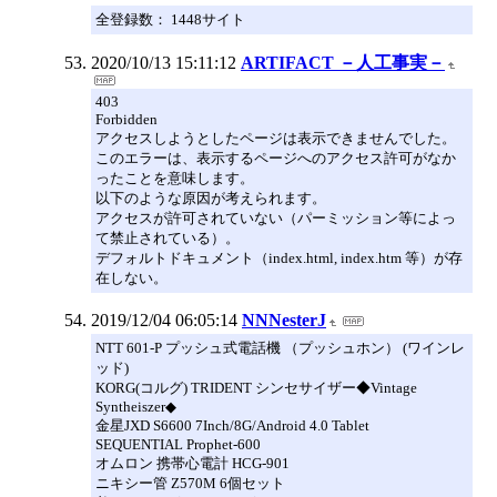
全登録数： 1448サイト
2020/10/13 15:11:12
ARTIFACT －人工事実－
403
Forbidden
アクセスしようとしたページは表示できませんでした。
このエラーは、表示するページへのアクセス許可がなか
ったことを意味します。
以下のような原因が考えられます。
アクセスが許可されていない（パーミッション等によっ
て禁止されている）。
デフォルトドキュメント（index.html, index.htm 等）が存
在しない。
2019/12/04 06:05:14
NNNesterJ
NTT 601-P プッシュ式電話機 （プッシュホン） (ワインレ
ッド)
KORG(コルグ) TRIDENT シンセサイザー◆Vintage
Syntheiszer◆
金星JXD S6600 7Inch/8G/Android 4.0 Tablet
SEQUENTIAL Prophet-600
オムロン 携帯心電計 HCG-901
ニキシー管 Z570M 6個セット