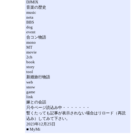
DJMIX
音楽の歴史
music
neta
BBS
dog
event
合コン物語
mono
MT
movie
2ch
book
story
tool
新婚旅行物語
web
snow
game
link
嫁との会話
只今ページ読込み中・・・・・・・
暫くたっても記事が表示されない場合はリロード（再読
込み）してみて下さい。
2023年12月25日
■ MyMi