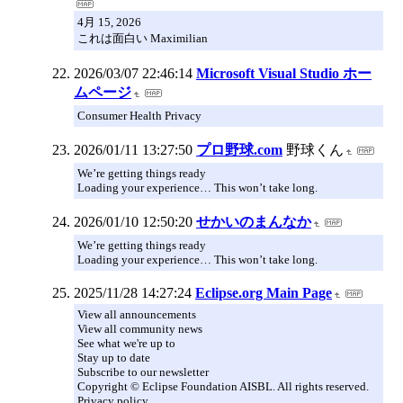
4月 15, 2026
これは面白い Maximilian
2026/03/07 22:46:14
Microsoft Visual Studio ホー
ムページ
Consumer Health Privacy
2026/01/11 13:27:50
プロ野球.com
野球くん
We’re getting things ready
Loading your experience… This won’t take long.
2026/01/10 12:50:20
せかいのまんなか
We’re getting things ready
Loading your experience… This won’t take long.
2025/11/28 14:27:24
Eclipse.org Main Page
View all announcements
View all community news
See what we're up to
Stay up to date
Subscribe to our newsletter
Copyright © Eclipse Foundation AISBL. All rights reserved.
Privacy policy