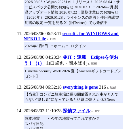
2026.08.05：Wijmo 2026J v1.1リリース！ 2026.08.04：サ
ービスパック公開のお知らせ 2026.07.31：2026年7月 製
品アップデート情報 2026.07.22：夏期休業日のお知らせ
（2026年） 2026.01.28：ライセンスの新設と使用許諾契
約書の改定 一覧を見る X（旧Twitter）でも発信中
2026/08/06 06:53:11
seosoft - for WINDOWS and
NEKO Life
2026年8月6日 ..:: ホーム ::.. ログイン
2026/08/06 04:23:34
＠IT：連載 Eclipseを使お
う！（1）
山口卓也・岡本隆史
ITmedia Security Week 2026 夏【Amazonギフトカードプレ
ゼント】
2026/08/04 06:32:18
everything is gone
316
【当然】コンビニ駐車場に長期間放置された車がとんで
もない“晒し者”になっていると話題に😨 とか 8/3News
2026/08/02 11:10:28
探偵ファイル
熊本地震 ～今年の地震ってこれですか？
スパイ日記
スパイ日記