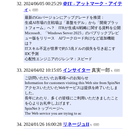
2024/06/05 00:25:29
＠IT - アットマーク・アイテ
ィ
最新のGitバージョンにアップグレードを推奨：
生成AI市場の主戦場は「基盤モデル」から「開発プラッ
トフォーム」へ？ ITRが生成AI戦略に関する資料を公開
Microsoft、「Windows Server 2025」のパブリックプレビ
ュー版をリリース AIワークロード向けなど追加機能
は？
ITスキル不足が世界で約5.5兆ドルの損失を引き起こす
IDC予測
心配性エンジニアのジレンマ：スピード
2024/04/02 10:15:05
インサイター
真実一郎
ご訪問いただいたお客様へのお知らせ
Information for customers visiting this Web site from SpinNet
アクセスいただいたWebサービスは提供を終了いたしま
した。
長年にわたり、多くの皆様にご利用いただきましたこと
を心よりお礼申し上げます。
SpinNetトップページへ
The Web service you are trying to ac
2024/01/26 16:00:28
リネージュII