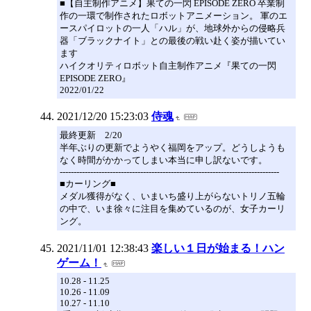
■【自主制作アニメ】果ての一閃 EPISODE ZERO 卒業制
作の一環で制作されたロボットアニメーション。 軍のエ
ースパイロットの一人「ハル」が、地球外からの侵略兵
器「ブラックナイト」との最後の戦い赴く姿が描いてい
ます
ハイクオリティロボット自主制作アニメ『果ての一閃
EPISODE ZERO』
2022/01/22
2021/12/20 15:23:03
侍魂
最終更新 2/20
半年ぶりの更新でようやく福岡をアップ。どうしようも
なく時間がかかってしまい本当に申し訳ないです。
-------------------------------------------------------------------------------
■カーリング■
メダル獲得がなく、いまいち盛り上がらないトリノ五輪
の中で、いま徐々に注目を集めているのが、女子カーリ
ング。
2021/11/01 12:38:43
楽しい１日が始まる！ハン
ゲーム！
10.28 - 11.25
10.26 - 11.09
10.27 - 11.10