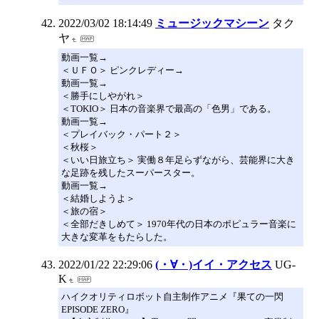
2022/03/02 18:14:49
ミュージックマシーン
タク
ヤ
動画一覧→
＜ＵＦＯ＞ ピンクレディー→
動画一覧→
＜勝手にしやがれ＞
＜TOKIO＞ 日本の音楽界で最高の「色男」である。
動画一覧→
＜プレイバック・パート２＞
＜秋桜＞
＜いい日旅立ち＞ 実働８年足らずながら、芸能界に大き
な足跡を残したスーパースター。
動画一覧→
＜結婚しようよ＞
＜旅の宿＞
＜全部だきしめて＞ 1970年代の日本のポピュラー音楽に
大きな変革をもたらした。
2022/01/22 22:29:06
(・∀・)イイ・アクセス
UG-
K
ハイクオリティロボット自主制作アニメ『果ての一閃
EPISODE ZERO』