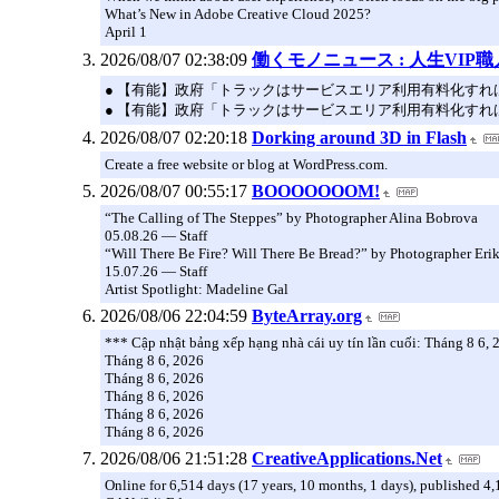
What’s New in Adobe Creative Cloud 2025?
April 1
2026/08/07 02:38:09
働くモノニュース : 人生VIP
● 【有能】政府「トラックはサービスエリア利用有料化すればサ
● 【有能】政府「トラックはサービスエリア利用有料化すればサ
2026/08/07 02:20:18
Dorking around 3D in Flash
Create a free website or blog at WordPress.com.
2026/08/07 00:55:17
BOOOOOOOM!
“The Calling of The Steppes” by Photographer Alina Bobrova
05.08.26 — Staff
“Will There Be Fire? Will There Be Bread?” by Photographer Eri
15.07.26 — Staff
Artist Spotlight: Madeline Gal
2026/08/06 22:04:59
ByteArray.org
*** Cập nhật bảng xếp hạng nhà cái uy tín lần cuối: Tháng 8 6, 
Tháng 8 6, 2026
Tháng 8 6, 2026
Tháng 8 6, 2026
Tháng 8 6, 2026
Tháng 8 6, 2026
2026/08/06 21:51:28
CreativeApplications.Net
Online for 6,514 days (17 years, 10 months, 1 days), published 4,