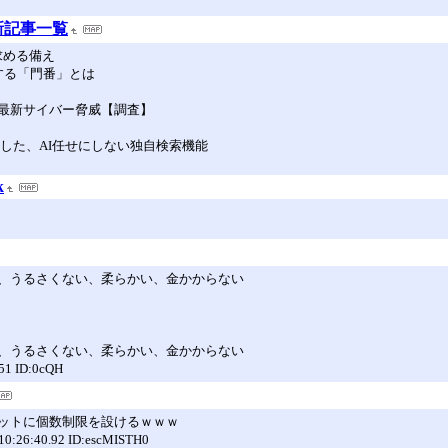
最新記事一覧
求める備え
する「門番」とは
最新サイバー脅威【調査】
装した、AI任せにしない独自検索機能
k
、うるさくない、柔らかい、金かからない
、うるさくない、柔らかい、金かからない
 ID:0cQH
ットに個数制限を設けるｗｗｗ
:40.92 ID:escMISTH0