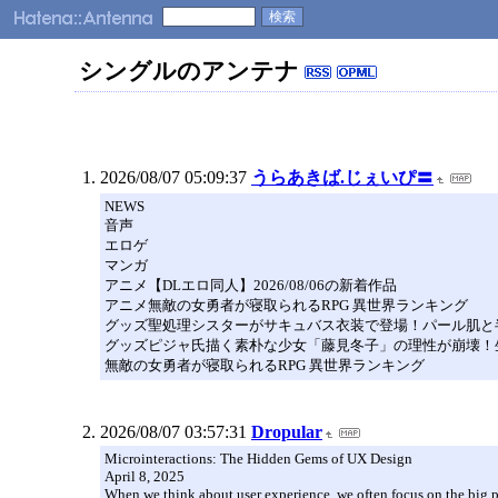
シングルのアンテナ
2026/08/07 05:09:37
うらあきば.じぇいぴ〓
NEWS
音声
エロゲ
マンガ
アニメ【DLエロ同人】2026/08/06の新着作品
アニメ無敵の女勇者が寝取られるRPG 異世界ランキング
グッズ聖処理シスターがサキュバス衣装で登場！パール肌と
グッズピジャ氏描く素朴な少女「藤見冬子」の理性が崩壊！
無敵の女勇者が寝取られるRPG 異世界ランキング
2026/08/07 03:57:31
Dropular
Microinteractions: The Hidden Gems of UX Design
April 8, 2025
When we think about user experience, we often focus on the big