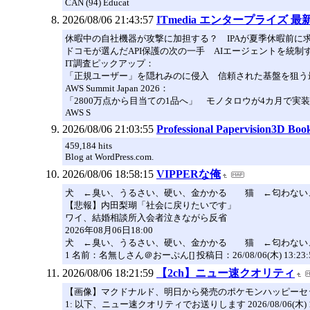
CAN (94) Educat
2026/08/06 21:43:57
ITmedia エンタープライズ 
休暇中の自社機器が攻撃に加担する？ IPAが夏季休暇前に
ドコモが選んだAPI保護の次の一手 AIエージェントを統制
IT調査ピックアップ：
「正規ユーザー」を隠れみのに侵入 信頼された基盤を狙う
AWS Summit Japan 2026：
「2800万点から目当ての1品へ」 モノタロウが4カ月で実
AWS S
2026/08/06 21:03:55
Professional Papervision3D Boo
459,184 hits
Blog at WordPress.com.
2026/08/06 18:58:15
VIPPERな俺
犬 ←臭い、うるさい、硬い、金かかる 猫 ←匂わない
【悲報】内田梨瑚「社会に戻りたいです」
ワイ、結婚相談所入会者泣きながら反省
2026年08月06日18:00
犬 ←臭い、うるさい、硬い、金かかる 猫 ←匂わない
1 名前：名無しさん＠おーぷん[] 投稿日：26/08/06(木) 13:23:51
2026/08/06 18:21:59
【2ch】ニュー速クオリティ
【画像】マクドナルド、明日から発売のポケモンハッピーセ
1: 以下、ニュー速クオリティでお送りします 2026/08/06(木) 10:26