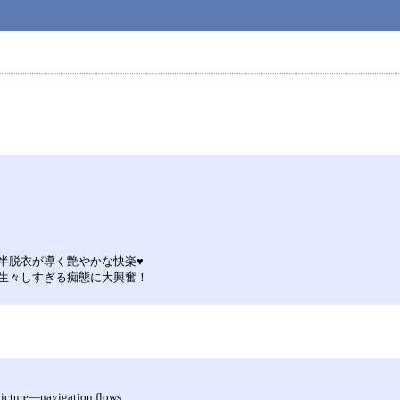
半脱衣が導く艶やかな快楽♥
生々しすぎる痴態に大興奮！
 picture—navigation flows,…