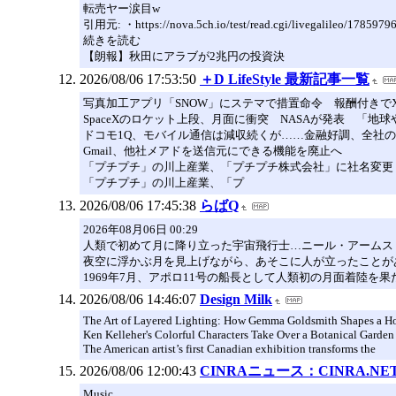
転売ヤー涙目w
引用元: ・https://nova.5ch.io/test/read.cgi/livegalileo/1785979
続きを読む
【朗報】秋田にアラブが2兆円の投資決
2026/08/06 17:53:50
＋D LifeStyle 最新記事一覧
写真加工アプリ「SNOW」にステマで措置命令 報酬付きで
SpaceXのロケット上段、月面に衝突 NASAが発表 「地
ドコモ1Q、モバイル通信は減収続くが……金融好調、全社
Gmail、他社メアドを送信元にできる機能を廃止へ
「プチプチ」の川上産業、「プチプチ株式会社」に社名変更
「プチプチ」の川上産業、「プ
2026/08/06 17:45:38
らばQ
2026年08月06日 00:29
人類で初めて月に降り立った宇宙飛行士…ニール・アームス
夜空に浮かぶ月を見上げながら、あそこに人が立ったことが
1969年7月、アポロ11号の船長として人類初の月面着陸
2026/08/06 14:46:07
Design Milk
The Art of Layered Lighting: How Gemma Goldsmith Shapes a H
Ken Kelleher's Colorful Characters Take Over a Botanical Garden
The American artist’s first Canadian exhibition transforms the
2026/08/06 12:00:43
CINRAニュース：CINRA.NE
Music