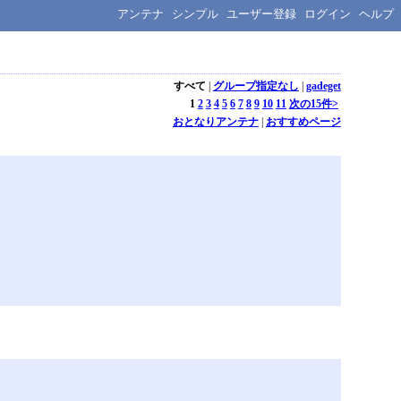
アンテナ
シンプル
ユーザー登録
ログイン
ヘルプ
すべて
|
グループ指定なし
|
gadeget
1
2
3
4
5
6
7
8
9
10
11
次の15件>
おとなりアンテナ
|
おすすめページ