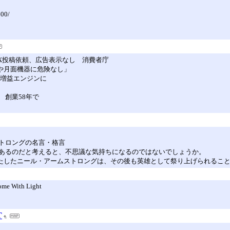
600/
X投稿依頼、広告表示なし 消費者庁
球や月面機器に危険なし」
の増益エンジンに
 創業58年で
トロングの名言・格言
あるのだと考えると、不思議な気持ちになるのではないでしょうか。
を果たしたニール・アームストロングは、その後も英雄として祭り上げられるこ
ome With Light
T