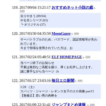
2017/09/04 15:21:17
おすすめネット小説の庭
尖りやきう (09/04)
やる夫シリーズ (63)
┗ オリジナル (37)
2017/03/30 04:35:59
MoonGazer
サーバトラブルのため、パスワード、認証情報等が失わ
れています。
今まで領域を使用されていた方は、お
2017/02/24 05:48:51
ELF HOMEPAGE
当ページ終了のお知らせ
平素は格別なご高配を賜り、厚くお礼申し上げます。
誠に勝手ながら当ページ（h
2017/01/27 23:03:16
毎日エロ新聞
1/28 （土）
スパッツ・ジャージ・レギンス女子のエロ画像 part15
【無修正】若い男の肉棒を
2017/01/09 22:31:41
ジャンプまとめ速報