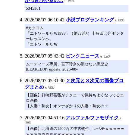
かつきひかるの…
5345301
2026/08/07 06:10:42
小説ブログランキング
#カクヨム
「エトワールたち1993」（第838話）十時四〇分 センタ
ーレッスンへ
「エトワールたち
2026/08/07 05:43:42
ピンクニュース
ムーディーズ専属、宮下玲奈の消せない黒歴史
[LEAKED.JP] update: 2026-08-
2026/08/07 05:31:30
２次元と３次元の画像ブロ
グまとめ
【画像】釘崎野薔薇がチクニーで気持ちよくなってるエ
ロ画像
【人妻・熟女】オンナざかりの人妻・熟女のエ
2026/08/07 04:51:16
アルファルファモザイク
【画像】北海道の1500万の中古物件、レベチｗｗｗｗｗ
ｗｗｗｗｗｗｗｗｗｗｗｗｗｗｗ