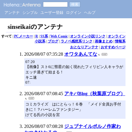
アンテナ
シンプル
ユーザー登録
ログイン
ヘルプ
sinseikaiのアンテナ
すべて
|
PCメーカー
|
R
|
SS系
|
Web Comic
|
オンライン小説リンク
|
オンライン
小説系
|
ブログ
|
ラノベ感想系リンク
|
画像まとめ
|
情報系
おとなりアンテナ
|
おすすめページ
2026/08/07 07:35:28
オワタあんてな
07:20
【画像】スト6に彗星の如く現れたフィリピン人キャラが
エッチ過ぎて始まる！
キニ速
07:
2026/08/07 07:08:45
アキバBlog（秋葉原ブログ）
コミカライズ はにとらっ！６巻 「メイド全員お手付
きに！？ハーレムファンタジー」
けてる氏の小説を宮
2026/08/07 07:08:28
ジュブナイルポルノ作家わ