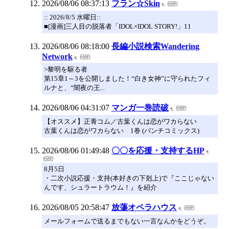
2026/08/06 08:37:13
フラン☆Skin
:: 2026/8/5 水曜日::
■[漫画]三人目の脱落者「IDOL×IDOL STORY!」11
2026/08/06 08:18:00
長編小説検索Wandering
Network
>黎明を駆る者
第15章1～3を公開しました！“白き女神”に守られたフィ
ルナと、“闇夜の王...
2026/08/06 04:31:07
マンガ一巻読破
【オススメ】正青コム／古葉くんは恋がワカらない
古葉くんは恋がワカらない 1巻 (バンチコミックス)
2026/08/06 01:49:48
〇〇を応援・支持するHP
8月5日
・二次小説応援・支持(本好きの下剋上)で『ここじゃない
んです、シュラートラウム！』を紹介
2026/08/05 20:58:47
放蕩オペラハウス
メールフォームで送るまでもない一言なんかをどうぞ。