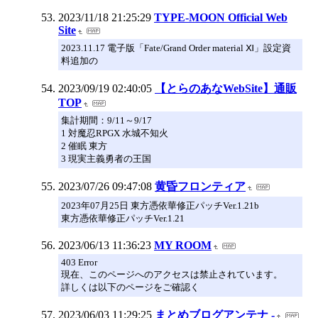
2023/11/18 21:25:29
TYPE-MOON Official Web
Site
2023.11.17 電子版「Fate/Grand Order material Ⅺ」設定資
料追加の
2023/09/19 02:40:05
【とらのあなWebSite】通販
TOP
集計期間：9/11～9/17
1 対魔忍RPGX 水城不知火
2 催眠 東方
3 現実主義勇者の王国
2023/07/26 09:47:08
黄昏フロンティア
2023年07月25日 東方憑依華修正パッチVer.1.21b
東方憑依華修正パッチVer.1.21
2023/06/13 11:36:23
MY ROOM
403 Error
現在、このページへのアクセスは禁止されています。
詳しくは以下のページをご確認く
2023/06/03 11:29:25
まとめブログアンテナ -