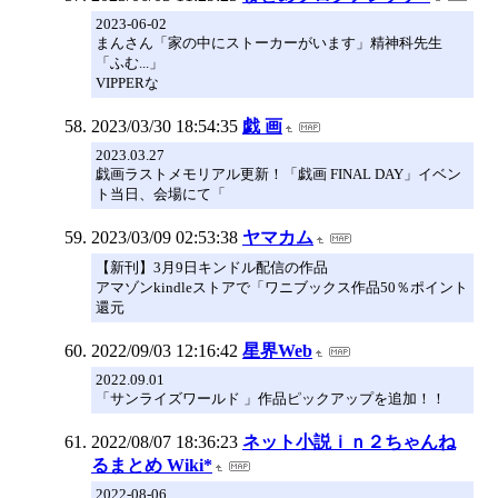
2023-06-02
まんさん「家の中にストーカーがいます」精神科先生
「ふむ...」
VIPPERな
2023/03/30 18:54:35
戯 画
2023.03.27
戯画ラストメモリアル更新！「戯画 FINAL DAY」イベン
ト当日、会場にて「
2023/03/09 02:53:38
ヤマカム
【新刊】3月9日キンドル配信の作品
アマゾンkindleストアで「ワニブックス作品50％ポイント
還元
2022/09/03 12:16:42
星界Web
2022.09.01
「サンライズワールド 」作品ピックアップを追加！！
2022/08/07 18:36:23
ネット小説ｉｎ２ちゃんね
るまとめ Wiki*
2022-08-06