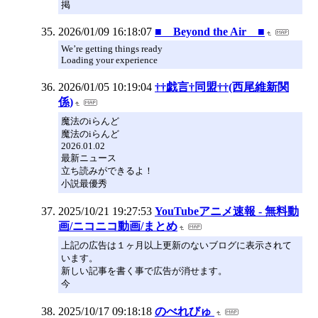
掲
2026/01/09 16:18:07
■ Beyond the Air ■
We’re getting things ready
Loading your experience
2026/01/05 10:19:04
††戯言†同盟††(西尾維新関
係)
魔法のiらんど
魔法のiらんど
2026.01.02
最新ニュース
立ち読みができるよ！
小説最優秀
2025/10/21 19:27:53
YouTubeアニメ速報 - 無料動
画/ニコニコ動画/まとめ
上記の広告は１ヶ月以上更新のないブログに表示されて
います。
新しい記事を書く事で広告が消せます。
今
2025/10/17 09:18:18
のべれびゅ