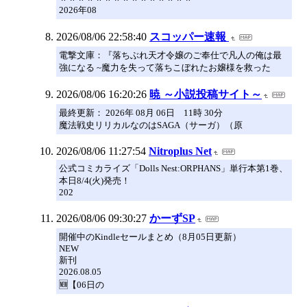
2026年08
2026/08/06 22:58:40
スコッパー速報
電撃文庫：『落ちぶれ天才令嬢のご奉仕で凡人の俺は最
強になる ~魔力を失って落ちこぼれたお嬢様を救った
2026/08/06 16:20:26
暁 ～小説投稿サイト～
最終更新： 2026年 08月 06日 11時 30分
魔法戦史リリカルなのはSAGA（サーガ）（原
2026/08/06 11:27:54
Nitroplus Net
公式コミカライズ「Dolls Nest:ORPHANS」単行本第1巻、
本日8/4(火)発売！
202
2026/08/06 09:30:27
かーずSP
開催中のKindleセールまとめ（8月05日更新）
NEW
新刊
2026.08.05
🆕【06日の