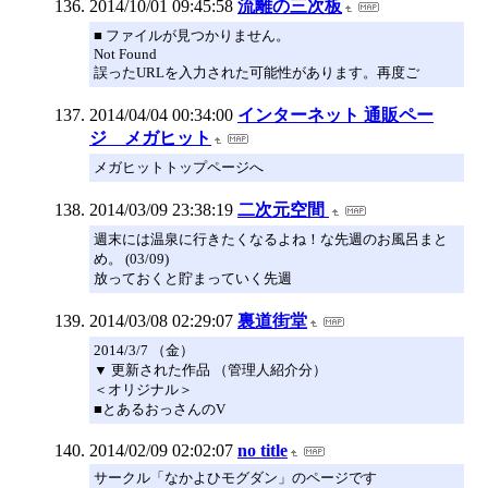
2014/10/01 09:45:58
流離の三次板
■ ファイルが見つかりません。
Not Found
誤ったURLを入力された可能性があります。再度ご
2014/04/04 00:34:00
インターネット 通販ペー
ジ メガヒット
メガヒットトップページへ
2014/03/09 23:38:19
二次元空間
週末には温泉に行きたくなるよね！な先週のお風呂まと
め。 (03/09)
放っておくと貯まっていく先週
2014/03/08 02:29:07
裏道街堂
2014/3/7 （金）
▼ 更新された作品 （管理人紹介分）
＜オリジナル＞
■とあるおっさんのV
2014/02/09 02:02:07
no title
サークル「なかよひモグダン」のページです