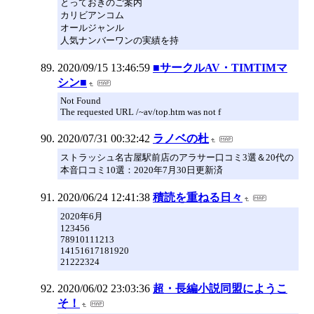
とっておきのご案内
カリビアンコム
オールジャンル
人気ナンバーワンの実績を持
2020/09/15 13:46:59
■サークルAV・TIMTIMマ
シン■
Not Found
The requested URL /~av/top.htm was not f
2020/07/31 00:32:42
ラノベの杜
ストラッシュ名古屋駅前店のアラサー口コミ3選＆20代の
本音口コミ10選：2020年7月30日更新済
2020/06/24 12:41:38
積読を重ねる日々
2020年6月
123456
78910111213
14151617181920
21222324
2020/06/02 23:03:36
超・長編小説同盟にようこ
そ！