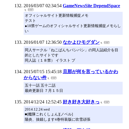
2016/03/07 02:34:54
GameNewsSite DependSpace
オフィシャルサイト更新情報捕捉メモ
テスト
●18禁ゲームのオフィシャルサイト更新情報捕捉メモらし
い
2016/01/07 12:36:50
なかよひモグダン
同人サークル「ねこぱんちバシバシ」の同人誌紹介を目
的としたサイトです
同人誌（１８禁） イラスト プ
2015/07/15 15:45:18
旦那が何を言っているかわ
からない件
五十一話 五十二話
最終更新日 ７月１５日
2014/12/24 12:52:45
好き好き大好きっ
2014.12.24.wed
■[艦隊これくしょん][ノベル]
陽炎、抜錨します4巻特装版に吹雪頑張