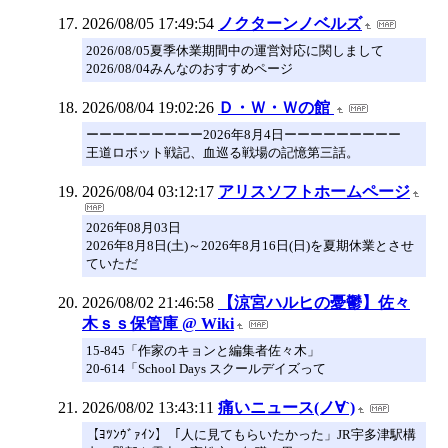
2026/08/05 17:49:54
ノクターンノベルズ
2026/08/05夏季休業期間中の運営対応に関しまして
2026/08/04みんなのおすすめページ
2026/08/04 19:02:26
Ｄ・Ｗ・Ｗの館
ーーーーーーーーー2026年8月4日ーーーーーーーーー
王道ロボット戦記、血巡る戦場の記憶第三話。
2026/08/04 03:12:17
アリスソフトホームページ
2026年08月03日
2026年8月8日(土)～2026年8月16日(日)を夏期休業とさせ
ていただ
2026/08/02 21:46:58
【涼宮ハルヒの憂鬱】佐々
木ｓｓ保管庫 @ Wiki
15-845「作家のキョンと編集者佐々木」
20-614「School Days スクールデイズって
2026/08/02 13:43:11
痛いニュース(ノ∀`)
【ﾖﾂﾝｳﾞｧｲﾝ】「人に見てもらいたかった」JR宇多津駅構