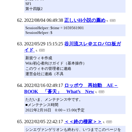
SF1
第十四版2
2022/08/04 06:49:38
正しいH小説の薦め
SessionHelper::$time = 1659561901
SessionHelper::$
2022/05/29 15:15:25
谷川流スレ＠エロパロ板ガ
イド
新規ウィキ作成
Wiki初心者向けガイド（基本操作）
このウィキの管理者に連絡
運営会社に連絡（不具
2022/02/16 02:49:17
ロッポウ 再始動 AE－
BOOK 「蒼天」 What’s New
ただいま、メンテナンス中です。
■メンテナンス時間
2022年2月16日 0:00～15:00(予定
2022/02/05 22:42:17
＜＜終の棲家＞＞
シンエヴァンゲリオンも終わり、いつまでこのページを