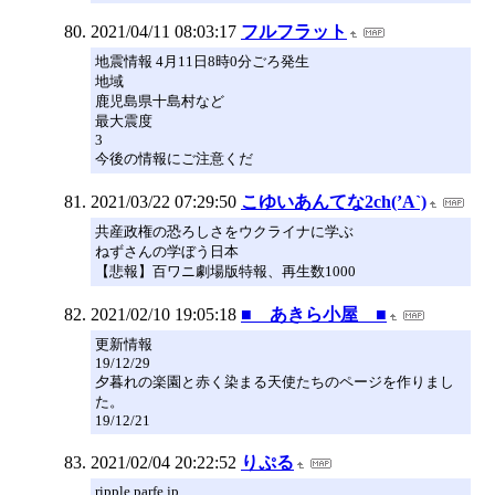
2021/04/11 08:03:17
フルフラット
地震情報 4月11日8時0分ごろ発生
地域
鹿児島県十島村など
最大震度
3
今後の情報にご注意くだ
2021/03/22 07:29:50
こゆいあんてな2ch(’A`)
共産政権の恐ろしさをウクライナに学ぶ
ねずさんの学ぼう日本
【悲報】百ワニ劇場版特報、再生数1000
2021/02/10 19:05:18
■ あきら小屋 ■
更新情報
19/12/29
夕暮れの楽園と赤く染まる天使たちのページを作りまし
た。
19/12/21
2021/02/04 20:22:52
りぷる
ripple.parfe.jp