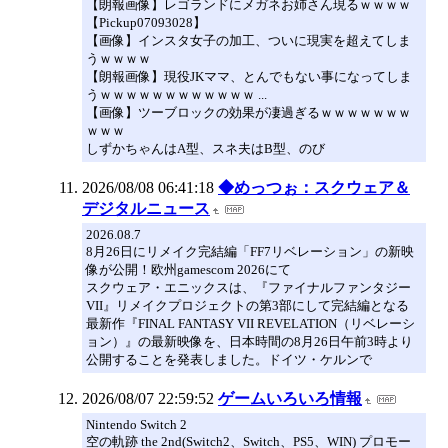
【朗報画像】レゴランドにメガネお姉さん現るｗｗｗｗ
【Pickup07093028】
【画像】インスタ女子の加工、ついに現実を超えてしま
うｗｗｗｗ
【朗報画像】現役JKママ、とんでもない事になってしま
うｗｗｗｗｗｗｗｗｗｗｗｗ ...
【画像】ツーブロックの効果が凄過ぎるｗｗｗｗｗｗｗ
ｗｗｗ
しずかちゃんはA型、スネ夫はB型、のび
2026/08/08 06:41:18
◆めっつぉ：スクウェア＆
デジタルニュース
2026.08.7
8月26日にリメイク完結編「FF7リベレーション」の新映
像が公開！欧州gamescom 2026にて
スクウェア・エニックスは、『ファイナルファンタジー
VII』リメイクプロジェクトの第3部にして完結編となる
最新作『FINAL FANTASY VII REVELATION（リベレーシ
ョン）』の最新映像を、日本時間の8月26日午前3時より
公開することを発表しました。ドイツ・ケルンで
2026/08/07 22:59:52
ゲームいろいろ情報
Nintendo Switch 2
空の軌跡 the 2nd(Switch2、Switch、PS5、WIN) プロモー