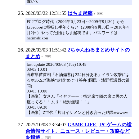
置いて
2026/03/22 12:31:55
はちま起稿
FC2ブログ時代（2006年6月23日～2009年9月30）から
Livedoorに移転し半年くらい（2009年9月30日～2010年4
月2日）やってた旧はちま起稿です。パスワードは
hatimakikou
2026/03/03 11:51:42
2ちゃんねるまとめサイトの
まとめ
last update 2026/03/03 (Tue) 10:49
03/03 10:01
高市早苗首相「石油備蓄は254日分ある」イラン攻撃によ
るホルムズ海峡“封鎖”めぐり答弁 (国民・浅野哲議員の質
問)
03/03 10:00
【画像】女さん「イヤァーー！指定席で隣の席に男の人
座ってる！！ムリ！絶対無理！！」
03/03 09:30
【画像】Z世代「片目イケメンと付き合った結果wwwww
2025/10/08 23:34:07
GAME LIFE | PCゲームの総
合情報サイト、ニュース・レビュー・攻略など
を掲載