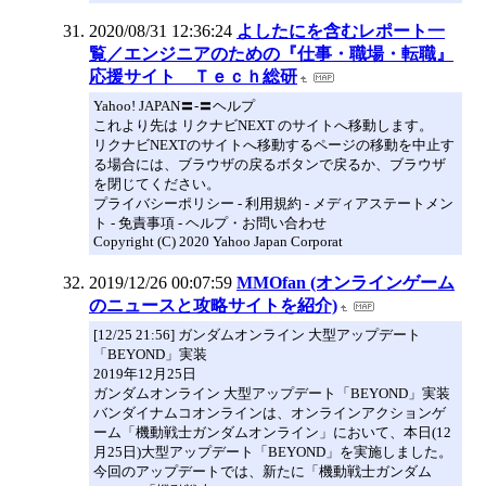
2020/08/31 12:36:24
よしたにを含むレポート一
覧／エンジニアのための『仕事・職場・転職』
応援サイト Ｔｅｃｈ総研
Yahoo! JAPAN〓-〓ヘルプ
これより先は リクナビNEXT のサイトへ移動します。
リクナビNEXTのサイトへ移動するページの移動を中止す
る場合には、ブラウザの戻るボタンで戻るか、ブラウザ
を閉じてください。
プライバシーポリシー - 利用規約 - メディアステートメン
ト - 免責事項 - ヘルプ・お問い合わせ
Copyright (C) 2020 Yahoo Japan Corporat
2019/12/26 00:07:59
MMOfan (オンラインゲーム
のニュースと攻略サイトを紹介)
[12/25 21:56] ガンダムオンライン 大型アップデート
「BEYOND」実装
2019年12月25日
ガンダムオンライン 大型アップデート「BEYOND」実装
バンダイナムコオンラインは、オンラインアクションゲ
ーム「機動戦士ガンダムオンライン」において、本日(12
月25日)大型アップデート「BEYOND」を実施しました。
今回のアップデートでは、新たに「機動戦士ガンダム