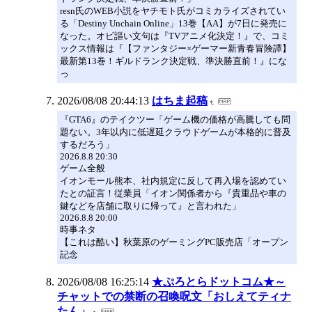
resn氏のWEB小説をヤチモト氏がコミカライズされてい
る「Destiny Unchain Online」13巻【AA】が7日に発売に
なった。オビ謳い文句は『TVアニメ化決定！』で、コミ
ックス情報は『【ファンタジー×ゲーマー新青春冒険譚】
最新第13巻！ギルドランク決定戦、準決勝直前！』にな
っ
2026/08/08 20:44:13
はちま起稿
『GTA6』のテイクツー「ゲーム機の価格が高騰しても問
題ない。3年以内に低遅延クラウドゲームが本格的に普及
するだろう」
2026.8.8 20:30
ゲーム全般
イオンモール熊本、社内規定に反して再入場を認めてい
たとの証言！従業員「イオン関係者から『貴重品や車の
鍵などを店舗に取りに帰って』と言われた」
2026.8.8 20:00
時事ネタ
【これは酷い】秋葉原のゲーミングPC販売店「オープン
記念
2026/08/08 16:25:14
★ぷろとらドットコム★～
チャットでの禁断の召喚呪文「おしえてティナ
たん」