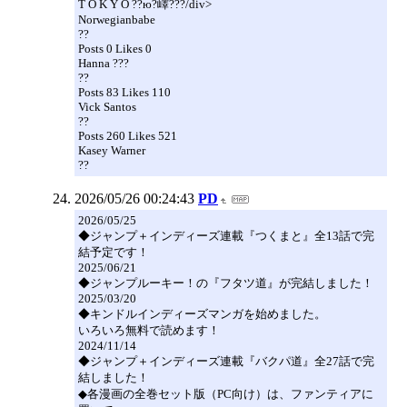
T O K Y O ??ю?嶧???/div>
Norwegianbabe
??
Posts 0 Likes 0
Hanna ???
??
Posts 83 Likes 110
Vick Santos
??
Posts 260 Likes 521
Kasey Warner
??
2026/05/26 00:24:43
PD
2026/05/25
◆ジャンプ＋インディーズ連載『つくまと』全13話で完
結予定です！
2025/06/21
◆ジャンプルーキー！の『フタツ道』が完結しました！
2025/03/20
◆キンドルインディーズマンガを始めました。
いろいろ無料で読めます！
2024/11/14
◆ジャンプ＋インディーズ連載『バクパ道』全27話で完
結しました！
◆各漫画の全巻セット版（PC向け）は、ファンティアに