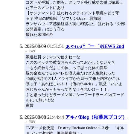
コストが半減した例も、クラウド移行成功の鍵は徹底し
たアセスメントにあり
【オンデマンド】狙われるクライアント環境をどう守
る？ 注目の防御策「ソブリンDaaS」最前線
ランサムウエア感染経路の実に8割以上、狙われる「外部
公開資産」はこう守る
破れた米IBMの
2026/08/09 01:51:51
ぁゃιぃ(*゜ー゜)NEWS 2nd
派遣社員ってマジで使えねーな
このスペックで彼女おらんのっておかしくないか？
「もう終わりだよこの体」って思った体の異常
親の金盗んでるのバレた浪人生だけど人生終わった
45歳が8時間の1人ドライブから帰って来た内容がこれ
甥っ子「あれほしい！！（俺のSwitch）」親父「いいよ
おじちゃんからもらってきな！それいけー！！」
ふと思ったけどラーメン屋にシーフードラーメン(ヌード
ル)って無いよな
家賃
2026/08/08 21:44:44
アキバBlog（秋葉原ブログ）
TVアニメ化決定 Destiny Unchain Online１３巻 「ギル
ドランク決定戦、準決勝直前！」