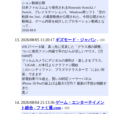
ション動画公開
日本ファルコムより発売されるNintendo Switch2／
Switch、プレイステーション5、Windows用ソフト「空の
軌跡 the 2nd」の最新動画が公開された。今回公開された
動画は、ゲーム内容を紹介したプロモーション動画とな
って...
2026.08.0
2026/08/05 11:20:17
ギズモード・ジャパン
iOS 27ベータ版、真っ先に見直した「グラス感の調整」
ついに発売ファン内蔵で手のひらが涼しいマウス。2万
9400円
フィルムカメラにデジタルの便利さ・楽しさをプラス。
「LIGAR」が本日よりクラファン開始
このハンディファン、プラズマクラスターで「におい対
策」できます
節電効果75％超え。賢いAI対応ソーラーパネル
iPhone 18 Proの値上げは最大5万円？ 最新の予想が残酷す
ぎた
悪ノ
2026/08/04 21:13:36
ゲーム・エンターテイメン
ト総合 - ファミ通.com