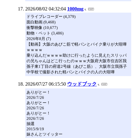
2026/08/02 04:32:04
1000mg
ドライブレコーダー (4,379)
面白動画 (9,468)
衝撃映像 (10,677)
動物・ペット (3,486)
2026年8月 (7)
【動画】大阪のあびこ筋で軽バンとバイク乗りが大喧嘩
ｗｗｗｗ
乗り込んだｗｗｗｗ助けに行ったように見えたスリッパ
の兄ちゃんはどこ行ったのｗｗｗ大阪府大阪市住吉区我
孫子東1丁目の府道2号線（あびこ筋）、大阪市立我孫子
中学校で撮影された軽バンとバイクの人の大喧嘩
2026/07/27 06:15:50
ウッドブック
ありがとー！
2026/7/26
ありがとー！
2026/7/26
ありがとー！
2026/7/26
抽選
2015/9/19
妹さんとツイッター