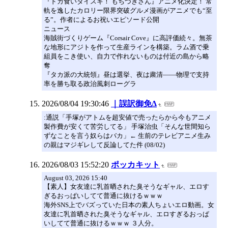
『ドカ食いダイスキ！ もちづきさん』アニメ化決定！ 常
軌を逸したカロリー限界突破グルメ漫画がアニメでも“至
る”。作者によるお祝いエピソード公開
ニュース
海賊街づくりゲーム『Corsair Cove』に高評価続々。無茶
な地形にアジトを作って生産ラインを構築。ラム酒で乗
組員をこき使い、自力で作れないものは付近の島から略
奪
『タカ派の大統領』昼は選挙、夜は粛清――物理で支持
率を勝ち取る政治風刺ローグラ
2026/08/04 19:30:46
｜誤訳御免Δ
:通説「手塚がアトムを超安値で売ったらから今もアニメ
製作費が安くて苦労してる」 手塚治虫「そんな世間知ら
ずなことを言う奴らはバカ」← 生前のテレビアニメ生み
の親はマジギレして反論してた件 (08/02)
2026/08/03 15:52:20
ポッカキット
August 03, 2026 15:40
【素人】女友達に乳首晒された臭そうなギャル、エロす
ぎるおっぱいしてて普通に抜けるｗｗｗ
海外SNS上でバズっていた日本の素人ちょいエロ動画。女
友達に乳首晒された臭そうなギャル、エロすぎるおっぱ
いしてて普通に抜けるｗｗｗ ３人分。