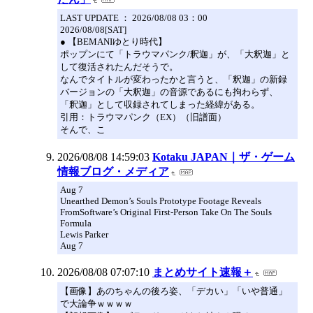
LAST UPDATE ： 2026/08/08 03：00
2026/08/08[SAT]
● 【BEMANIゆとり時代】
ポップンにて「トラウマパンク/釈迦」が、「大釈迦」と
して復活されたんだそうで。
なんでタイトルが変わったかと言うと、「釈迦」の新録
バージョンの「大釈迦」の音源であるにも拘わらず、
「釈迦」として収録されてしまった経緯がある。
引用：トラウマパンク（EX）（旧譜面）
そんで、こ
2026/08/08 14:59:03
Kotaku JAPAN｜ザ・ゲーム
情報ブログ・メディア
Aug 7
Unearthed Demon’s Souls Prototype Footage Reveals
FromSoftware’s Original First-Person Take On The Souls
Formula
Lewis Parker
Aug 7
2026/08/08 07:07:10
まとめサイト速報＋
【画像】あのちゃんの後ろ姿、「デカい」「いや普通」
で大論争ｗｗｗｗ