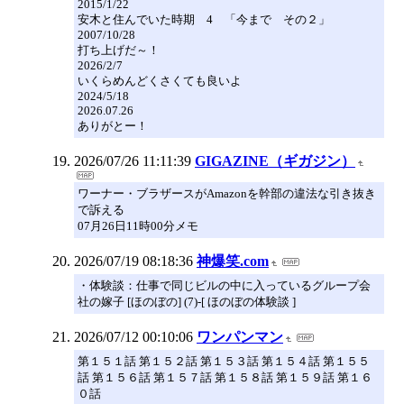
2015/1/22
安木と住んでいた時期 4 「今まで その２」
2007/10/28
打ち上げだ～！
2026/2/7
いくらめんどくさくても良いよ
2024/5/18
2026.07.26
ありがとー！
2026/07/26 11:11:39
GIGAZINE（ギガジン）
ワーナー・ブラザースがAmazonを幹部の違法な引き抜き
で訴える
07月26日11時00分メモ
2026/07/19 08:18:36
神爆笑.com
・体験談：仕事で同じビルの中に入っているグループ会
社の嫁子 [ほのぼの] (7)-[ ほのぼの体験談 ]
2026/07/12 00:10:06
ワンパンマン
第１５１話 第１５２話 第１５３話 第１５４話 第１５５
話 第１５６話 第１５７話 第１５８話 第１５９話 第１６
０話