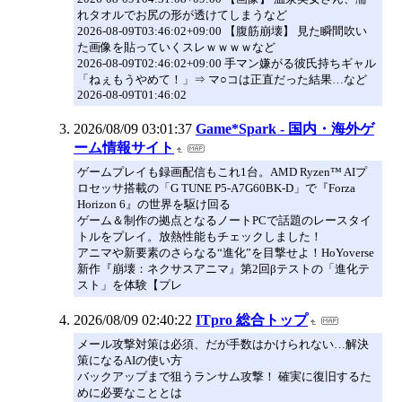
れタオルでお尻の形が透けてしまうなど
2026-08-09T03:46:02+09:00 【腹筋崩壊】 見た瞬間吹い
た画像を貼っていくスレｗｗｗｗなど
2026-08-09T02:46:02+09:00 手マン嫌がる彼氏持ちギャル
「ねぇもうやめて！」⇒ マ○コは正直だった結果…など
2026-08-09T01:46:02
2026/08/09 03:01:37
Game*Spark - 国内・海外ゲ
ーム情報サイト
ゲームプレイも録画配信もこれ1台。AMD Ryzen™ AIプ
ロセッサ搭載の「G TUNE P5-A7G60BK-D」で『Forza
Horizon 6』の世界を駆け回る
ゲーム＆制作の拠点となるノートPCで話題のレースタイ
トルをプレイ。放熱性能もチェックしました！
アニマや新要素のさらなる“進化”を目撃せよ！HoYoverse
新作『崩壊：ネクサスアニマ』第2回βテストの「進化テ
スト」を体験【プレ
2026/08/09 02:40:22
ITpro 総合トップ
メール攻撃対策は必須、だが手数はかけられない…解決
策になるAIの使い方
バックアップまで狙うランサム攻撃！ 確実に復旧するた
めに必要なこととは