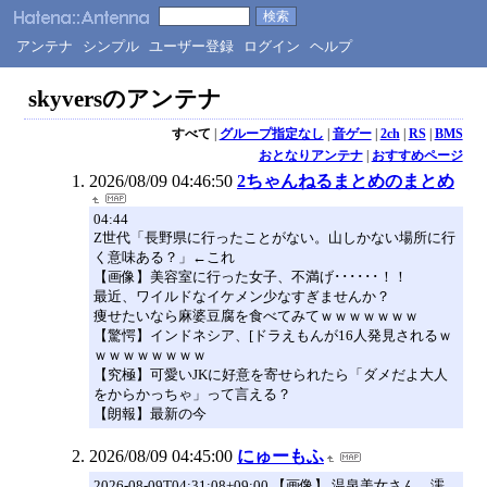
アンテナ
シンプル
ユーザー登録
ログイン
ヘルプ
skyversのアンテナ
すべて
|
グループ指定なし
|
音ゲー
|
2ch
|
RS
|
BMS
おとなりアンテナ
|
おすすめページ
2026/08/09 04:46:50
2ちゃんねるまとめのまとめ
04:44
Z世代「長野県に行ったことがない。山しかない場所に行
く意味ある？」←これ
【画像】美容室に行った女子、不満げ･･････！！
最近、ワイルドなイケメン少なすぎませんか？
痩せたいなら麻婆豆腐を食べてみてｗｗｗｗｗｗｗ
【驚愕】インドネシア、[ドラえもんが16人発見されるｗ
ｗｗｗｗｗｗｗｗ
【究極】可愛いJKに好意を寄せられたら「ダメだよ大人
をからかっちゃ」って言える？
【朗報】最新の今
2026/08/09 04:45:00
にゅーもふ
2026-08-09T04:31:08+09:00 【画像】 温泉美女さん、濡