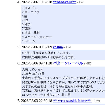
2026/08/06 19:04:18
**nanakairi**
1 コスプレ
2 車・バイク
3 癌
4 FX
5 科学
7 英語
8 法律・裁判
9 スクール・セミナー
10 ゲーム
2026/08/06 09:57:09
cosmo
8/2日、只今販売を休止しています。
次回販売再開は8/21日前後の予定です。
2026/08/06 09:41:28
パターンレーベル
入荷しています
2026年08月05日
生産終了予定のフリルスリーブブラウスに再販リクエストを
発送は8/7(金)以降になりますが、届いてすぐに作ってい
おすすめの生地は、汗ジミが目立たない薄手の素材。
写真は、透け感があって涼しげに見えるリネン混シャンブレ
ゆったりとしたお袖なので、暑い日
2026/08/03 22:39:18
**sweet seaside home**