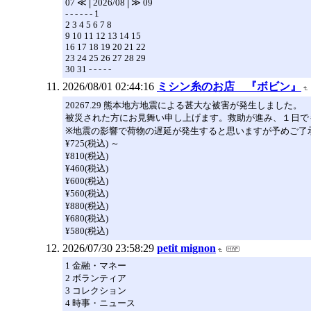
07 ≪│2026/08│≫ 09
- - - - - - 1
2 3 4 5 6 7 8
9 10 11 12 13 14 15
16 17 18 19 20 21 22
23 24 25 26 27 28 29
30 31 - - - - -
2026/08/01 02:44:16
ミシン糸のお店 『ボビン』
20267.29 熊本地方地震による甚大な被害が発生しました。
被災された方にお見舞い申し上げます。救助が進み、１日で
※地震の影響で荷物の遅延が発生すると思いますが予めご了
¥725(税込) ～
¥810(税込)
¥460(税込)
¥600(税込)
¥560(税込)
¥880(税込)
¥680(税込)
¥580(税込)
2026/07/30 23:58:29
petit mignon
1 金融・マネー
2 ボランティア
3 コレクション
4 時事・ニュース