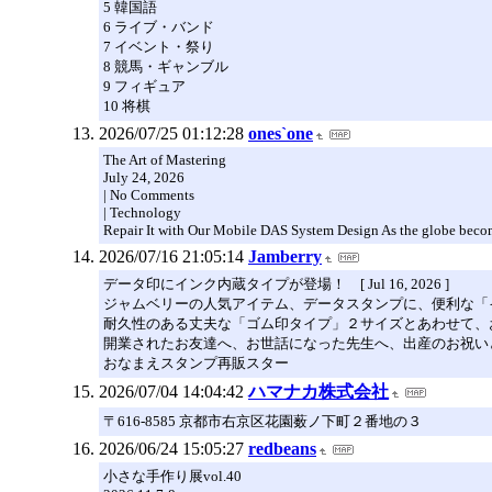
5 韓国語
6 ライブ・バンド
7 イベント・祭り
8 競馬・ギャンブル
9 フィギュア
10 将棋
2026/07/25 01:12:28
ones`one
The Art of Mastering
July 24, 2026
| No Comments
| Technology
Repair It with Our Mobile DAS System Design As the globe beco
2026/07/16 21:05:14
Jamberry
データ印にインク内蔵タイプが登場！ [ Jul 16, 2026 ]
ジャムベリーの人気アイテム、データスタンプに、便利な「
耐久性のある丈夫な「ゴム印タイプ」２サイズとあわせて、
開業されたお友達へ、お世話になった先生へ、出産のお祝い
おなまえスタンプ再販スター
2026/07/04 14:04:42
ハマナカ株式会社
〒616-8585 京都市右京区花園薮ノ下町２番地の３
2026/06/24 15:05:27
redbeans
小さな手作り展vol.40