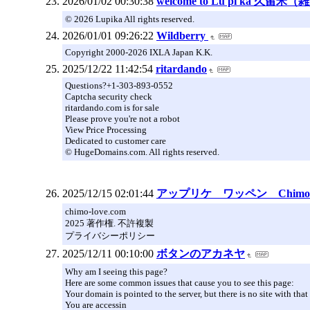
2026/01/02 00:30:38
welcome to Lu pi ka 久留米
© 2026 Lupika All rights reserved.
2026/01/01 09:26:22
Wildberry
Copyright 2000-2026 IXLA Japan K.K.
2025/12/22 11:42:54
ritardando
Questions?+1-303-893-0552
Captcha security check
ritardando.com is for sale
Please prove you're not a robot
View Price Processing
Dedicated to customer care
© HugeDomains.com. All rights reserved.
2025/12/15 02:01:44
アップリケ ワッペン Chimo
chimo-love.com
2025 著作権. 不許複製
プライバシーポリシー
2025/12/11 00:10:00
ボタンのアカネヤ
Why am I seeing this page?
Here are some common issues that cause you to see this page:
Your domain is pointed to the server, but there is no site with tha
You are accessin