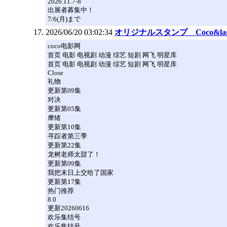
2026.11.7-8
出展者募集中！
7/6(月)まで
2026/06/20 03:02:34
オリジナルスタンプ Coco&lag
coco电影网
首页 电影 电视剧 动漫 综艺 短剧 网飞 明星库
首页 电影 电视剧 动漫 综艺 短剧 网飞 明星库
Close
礼物
更新第09集
对决
更新第05集
摩绪
更新第10集
寻踪者第三季
更新第22集
龙树老师太甜了！
更新第09集
我把末日上交给了国家
更新第17集
热门推荐
8.0
更新20260616
欢乐集结号
欢乐集结号