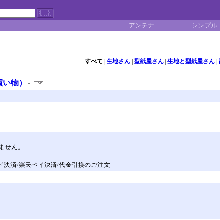
アンテナ
シンプル
すべて
|
生地さん
|
型紙屋さん
|
生地と型紙屋さん
|
買い物）
ません。
カード決済/楽天ペイ決済/代金引換のご注文