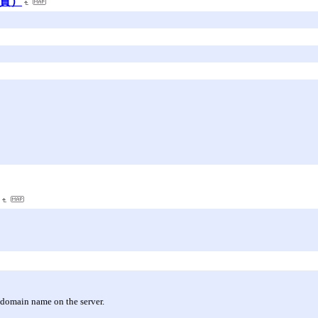
（雑貨）
t domain name on the server.