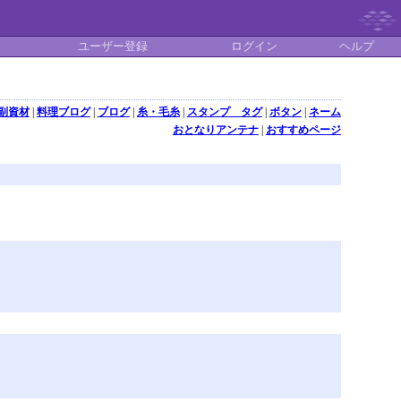
ユーザー登録
ログイン
ヘルプ
副資材
|
料理ブログ
|
ブログ
|
糸・毛糸
|
スタンプ タグ
|
ボタン
|
ネーム
おとなりアンテナ
|
おすすめページ