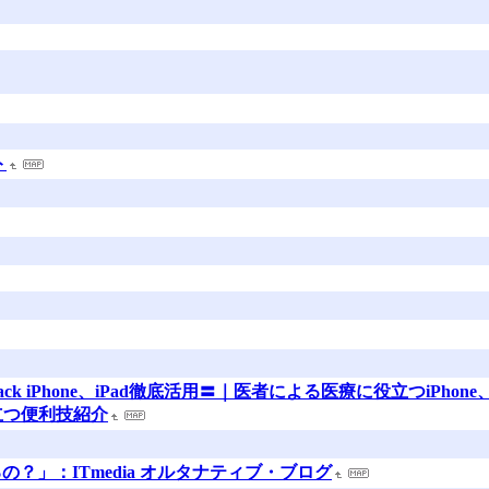
ト
ack iPhone、iPad徹底活用〓｜医者による医療に役立つiPhone、iP
役立つ便利技紹介
？」：ITmedia オルタナティブ・ブログ