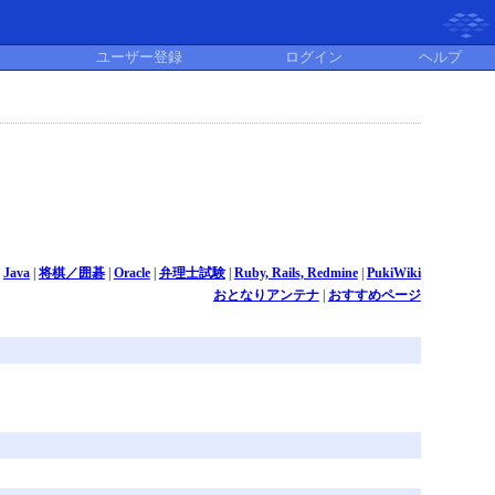
ユーザー登録
ログイン
ヘルプ
|
Java
|
将棋／囲碁
|
Oracle
|
弁理士試験
|
Ruby, Rails, Redmine
|
PukiWiki
おとなりアンテナ
|
おすすめページ