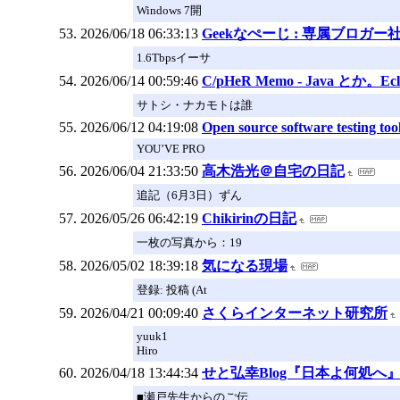
Windows 7開
2026/06/18 06:33:13
Geekなぺーじ : 専属ブロガ
1.6Tbpsイーサ
2026/06/14 00:59:46
C/pHeR Memo - Java とか。Ec
サトシ・ナカモトは誰
2026/06/12 04:19:08
Open source software testing too
YOU’VE PRO
2026/06/04 21:33:50
高木浩光＠自宅の日記
追記（6月3日）ずん
2026/05/26 06:42:19
Chikirinの日記
一枚の写真から：19
2026/05/02 18:39:18
気になる現場
登録: 投稿 (At
2026/04/21 00:09:40
さくらインターネット研究所
yuuk1
Hiro
2026/04/18 13:44:34
せと弘幸Blog『日本よ何処へ
■瀬戸先生からのご伝