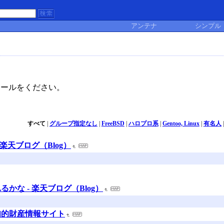
アンテナ
シンプル
ールをください。
すべて
|
グループ指定なし
|
FreeBSD
|
ハロプロ系
|
Gentoo, Linux
|
有名人
楽天ブログ（Blog）
な - 楽天ブログ（Blog）
知的財産情報サイト