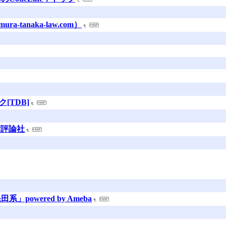
-tanaka-law.com）
[TDB]
技術評論社
owered by Ameba