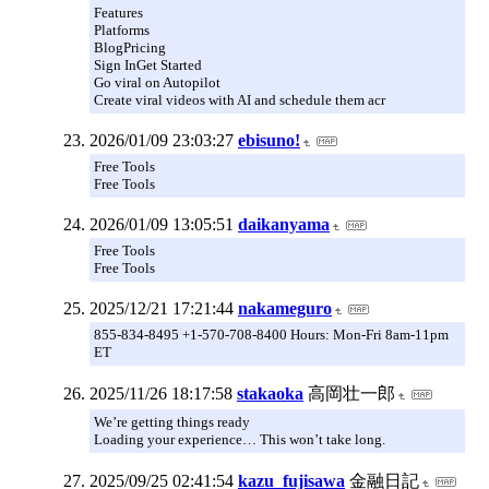
Features
Platforms
BlogPricing
Sign InGet Started
Go viral on Autopilot
Create viral videos with AI and schedule them acr
2026/01/09 23:03:27
ebisuno!
Free Tools
Free Tools
2026/01/09 13:05:51
daikanyama
Free Tools
Free Tools
2025/12/21 17:21:44
nakameguro
855-834-8495 +1-570-708-8400 Hours: Mon-Fri 8am-11pm
ET
2025/11/26 18:17:58
stakaoka
高岡壮一郎
We’re getting things ready
Loading your experience… This won’t take long.
2025/09/25 02:41:54
kazu_fujisawa
金融日記