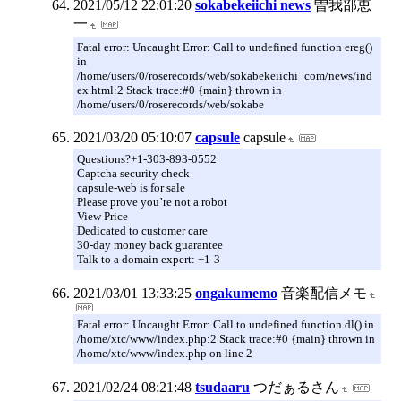
2021/05/12 22:01:20
sokabekeiichi news
曽我部恵
一
Fatal error: Uncaught Error: Call to undefined function ereg()
in
/home/users/0/roserecords/web/sokabekeiichi_com/news/ind
ex.html:2 Stack trace:#0 {main} thrown in
/home/users/0/roserecords/web/sokabe
2021/03/20 05:10:07
capsule
capsule
Questions?+1-303-893-0552
Captcha security check
capsule-web is for sale
Please prove you’re not a robot
View Price
Dedicated to customer care
30-day money back guarantee
Talk to a domain expert: +1-3
2021/03/01 13:33:25
ongakumemo
音楽配信メモ
Fatal error: Uncaught Error: Call to undefined function dl() in
/home/xtc/www/index.php:2 Stack trace:#0 {main} thrown in
/home/xtc/www/index.php on line 2
2021/02/24 08:21:48
tsudaaru
つだぁるさん