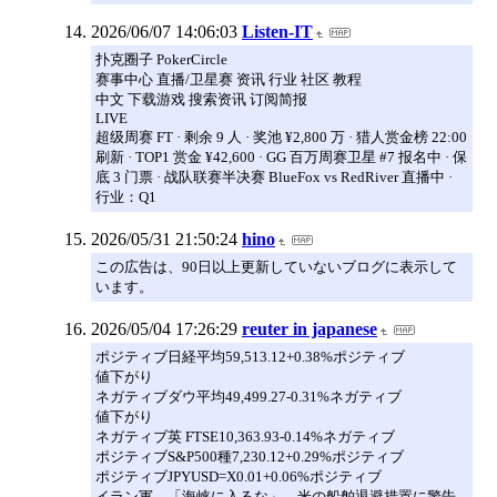
2026/06/07 14:06:03
Listen-IT
扑克圈子 PokerCircle
赛事中心 直播/卫星赛 资讯 行业 社区 教程
中文 下载游戏 搜索资讯 订阅简报
LIVE
超级周赛 FT · 剩余 9 人 · 奖池 ¥2,800 万 · 猎人赏金榜 22:00
刷新 · TOP1 赏金 ¥42,600 · GG 百万周赛卫星 #7 报名中 · 保
底 3 门票 · 战队联赛半决赛 BlueFox vs RedRiver 直播中 ·
行业：Q1
2026/05/31 21:50:24
hino
この広告は、90日以上更新していないブログに表示して
います。
2026/05/04 17:26:29
reuter in japanese
ポジティブ日経平均59,513.12+0.38%ポジティブ
値下がり
ネガティブダウ平均49,499.27-0.31%ネガティブ
値下がり
ネガティブ英 FTSE10,363.93-0.14%ネガティブ
ポジティブS&P500種7,230.12+0.29%ポジティブ
ポジティブJPYUSD=X0.01+0.06%ポジティブ
イラン軍、「海峡に入るな」 米の船舶退避措置に警告