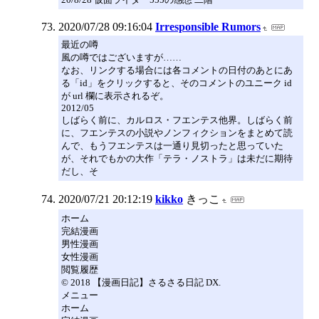
2020/07/28 09:16:04
Irresponsible Rumors
最近の噂
風の噂ではございますが……
なお、リンクする場合には各コメントの日付のあとにあ
る「id」をクリックすると、そのコメントのユニーク id
が url 欄に表示されるぞ。
2012/05
しばらく前に、カルロス・フエンテス他界。しばらく前
に、フエンテスの小説やノンフィクションをまとめて読
んで、もうフエンテスは一通り見切ったと思っていた
が、それでもかの大作「テラ・ノストラ」は未だに期待
だし、そ
2020/07/21 20:12:19
kikko
きっこ
ホーム
完結漫画
男性漫画
女性漫画
閲覧履歴
© 2018 【漫画日記】さるさる日記 DX.
メニュー
ホーム