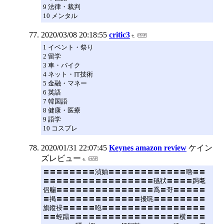
9 法律・裁判
10 メンタル
2020/03/08 20:18:55
critic3
1 イベント・祭り
2 留学
3 車・バイク
4 ネット・IT技術
5 金融・マネー
6 英語
7 韓国語
8 健康・医療
9 語学
10 コスプレ
2020/01/31 22:07:45
Keynes amazon review
ケイン
ズレビュー
〓〓〓〓〓〓〓〓湞妯〓〓〓〓〓〓〓〓〓〓〓〓嚕〓〓
〓〓〓〓〓〓〓〓〓〓〓〓〓〓〓〓〓毧犾〓〓〓〓跼耄
侶艑〓〓〓〓〓〓〓〓〓〓〓〓〓〓〓爲〓哥〓〓〓〓〓
〓掲〓〓〓〓〓〓〓〓〓〓〓〓〓擾毦〓〓〓〓〓〓〓〓
旗鏦祲〓〓〓〓〓咆〓〓〓〓〓〓〓〓〓〓〓〓〓〓〓〓
〓〓蛭蹋〓〓〓〓〓〓〓〓〓〓〓〓〓〓〓〓〓横〓〓〓