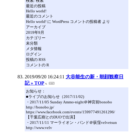
検索: 検索
最近の投稿
Hello world!
最近のコメント
Hello world! に WordPress コメントの投稿者 より
アーカイブ
2019年9月
カテゴリー
未分類
メタ情報
ログイン
投稿の RSS
コメントの R
2019/09/20 16:24:11
大谷能生の新・朝顔観察日
記 » TOP
お知らせ：
■ライブのお知らせ（2017/11/02)
・2017/11/05 Sunday Ammo-night＠神宮前bonobo
http://bonobo.jp/
https://www.facebook.com/events/159977491261296/
【千葉広樹とのDUOで出演】
・2017/11/11 マーライオン・バンド＠荻窪velvetsun
http://www.velv