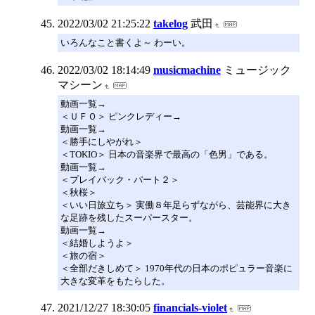
2022/03/02 21:25:22
takelog
武田
いろんなこと書くよ～ わーい。
2022/03/02 18:14:49
musicmachine
ミュージック
マシーン
動画一覧→
＜ＵＦＯ＞ ピンクレディー→
動画一覧→
＜勝手にしやがれ＞
＜TOKIO＞ 日本の音楽界で最高の「色男」である。
動画一覧→
＜プレイバック・パート２＞
＜秋桜＞
＜いい日旅立ち＞ 実働８年足らずながら、芸能界に大き
な足跡を残したスーパースター。
動画一覧→
＜結婚しようよ＞
＜旅の宿＞
＜全部だきしめて＞ 1970年代の日本のポピュラー音楽に
大きな変革をもたらした。
2021/12/27 18:30:05
financials-violet