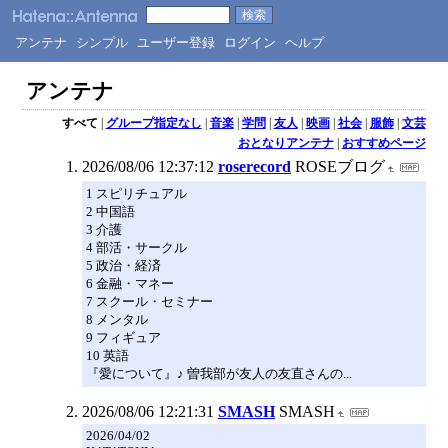
アンテナ
シンプル
ユーザー登録
ログイン
ヘルプ
アンテナ
すべて
|
グループ指定なし
|
音楽
|
学問
|
友人
|
映画
|
社会
|
服飾
|
文芸
おとなりアンテナ
|
おすすめページ
2026/08/06 12:37:12
roserecord
ROSEブログ
1 スピリチュアル
2 中国語
3 介護
4 部活・サークル
5 政治・経済
6 金融・マネー
7 スクール・セミナー
8 メンタル
9 フィギュア
10 英語
『愛について』♪ 曽我部が友人の友直さんの...
2026/08/06 12:21:31
SMASH
SMASH
2026/04/02