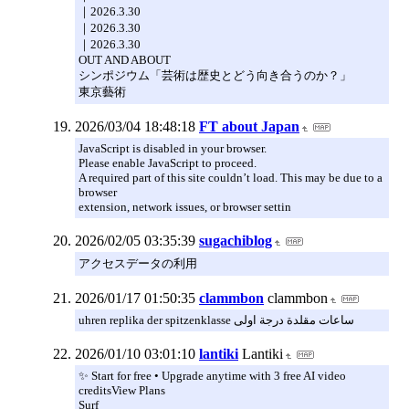
｜2026.3.30
｜2026.3.30
｜2026.3.30
OUT AND ABOUT
シンポジウム「芸術は歴史とどう向き合うのか？」
東京藝術
2026/03/04 18:48:18
FT about Japan
JavaScript is disabled in your browser.
Please enable JavaScript to proceed.
A required part of this site couldn’t load. This may be due to a
browser
extension, network issues, or browser settin
2026/02/05 03:35:39
sugachiblog
アクセスデータの利用
2026/01/17 01:50:35
clammbon
clammbon
uhren replika der spitzenklasse ساعات مقلدة درجة اولى
2026/01/10 03:01:10
lantiki
Lantiki
✨ Start for free • Upgrade anytime with 3 free AI video
creditsView Plans
Surf