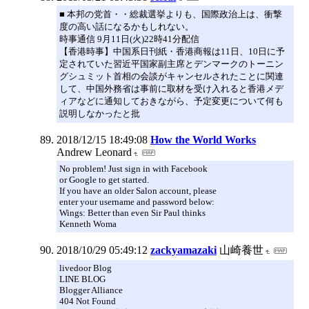
■ 本邦の党首・・総裁選挙よりも、国際政治上は、衝撃
度の高い話になるかもしれない。
時事通信 9月11日(火)22時41分配信
【香港時事】中国系日刊紙・香港商報は11日、10日に予
定されていた習近平国家副主席とデンマークのトーニン
グシュミット首相の会談がキャンセルされたことに関連
して、中国外務省は事前に取材を受け入れると香港メデ
ィアなどに通知しておきながら、予定変更について何も
説明しなかったと批
2018/12/15 18:49:08
How the World Works
Andrew Leonard
No problem! Just sign in with Facebook
or Google to get started.
If you have an older Salon account, please
enter your username and password below:
Wings: Better than even Sir Paul thinks
Kenneth Woma
2018/10/29 05:49:12
zackyamazaki
山崎養世
livedoor Blog
LINE BLOG
Blogger Alliance
404 Not Found