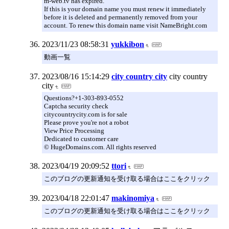
m-web.tv has expired.
If this is your domain name you must renew it immediately
before it is deleted and permanently removed from your
account. To renew this domain name visit NameBright.com
2023/11/23 08:58:31
yukkibon
動画一覧
2023/08/16 15:14:29
city country city
city country
city
Questions?+1-303-893-0552
Captcha security check
citycountrycity.com is for sale
Please prove you're not a robot
View Price Processing
Dedicated to customer care
© HugeDomains.com. All rights reserved
2023/04/19 20:09:52
ttori
このブログの更新通知を受け取る場合はここをクリック
2023/04/18 22:01:47
makinomiya
このブログの更新通知を受け取る場合はここをクリック