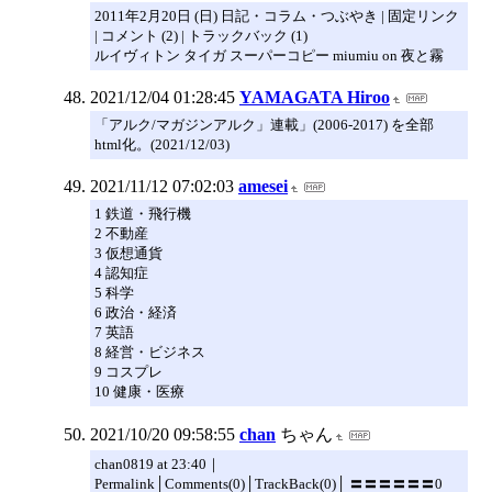
2011年2月20日 (日) 日記・コラム・つぶやき | 固定リンク
| コメント (2) | トラックバック (1)
ルイヴィトン タイガ スーパーコピー miumiu on 夜と霧
2021/12/04 01:28:45
YAMAGATA Hiroo
「アルク/マガジンアルク」連載」(2006-2017) を全部
html化。(2021/12/03)
2021/11/12 07:02:03
amesei
1 鉄道・飛行機
2 不動産
3 仮想通貨
4 認知症
5 科学
6 政治・経済
7 英語
8 経営・ビジネス
9 コスプレ
10 健康・医療
2021/10/20 09:58:55
chan
ちゃん
chan0819 at 23:40｜
Permalink│Comments(0)│TrackBack(0)│ 〓〓〓〓〓〓0