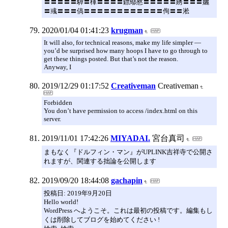
〓〓〓〓〓驔〓楎〓〓〓〓鏢鄥憝〓〓〓〓〓綉〓〓〓孋
〓彧〓〓〓傐〓〓〓〓〓〓〓〓〓〓〓〓侚〓〓淞
2020/01/04 01:41:23
krugman
It will also, for technical reasons, make my life simpler —
you’d be surprised how many hoops I have to go through to
get these things posted. But that’s not the reason.
Anyway, I
2019/12/29 01:17:52
Creativeman
Creativeman
Forbidden
You don’t have permission to access /index.html on this
server.
2019/11/01 17:42:26
MIYADAI.
宮台真司
まもなく『ドルフィン・マン』がUPLINK吉祥寺で公開さ
れますが、関連する拙論を公開します
2019/09/20 18:44:08
gachapin
投稿日: 2019年9月20日
Hello world!
WordPress へようこそ。これは最初の投稿です。編集もし
くは削除してブログを始めてください !