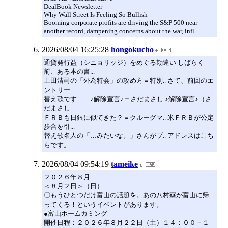
DealBook Newsletter
Why Wall Street Is Feeling So Bullish
Booming corporate profits are driving the S&P 500 near
another record, dampening concerns about the war, infl
2026/08/04 16:25:28
hongokucho
通貨発行益（シニョリッジ）をめぐる勘違い しばらく
前、ある本の書...
上田清司の「外為特会」の攻め方＝特別.. さて、前回のエ
ントリー...
替え歌です ♪解除宣言♪＝さだまさし ♪解除宣言♪（さ
だまさし...
ＦＲＢも日銀に似てきた？＝クルーグマ.. 米ＦＲＢが公定
歩合を引...
替え歌名人の「…みたいな。」さんがブ.. アドレスはこち
らです。...
2026/08/04 09:54:19
tameike
２０２６年８月
＜８月２日＞（日）
〇もうひとつだけ富山の話題を。あの八村塁が富山に帰
ってくる！というイベントがあります。
●富山ホームカミング
開催日程：２０２６年８月２２日（土）１４：００－１