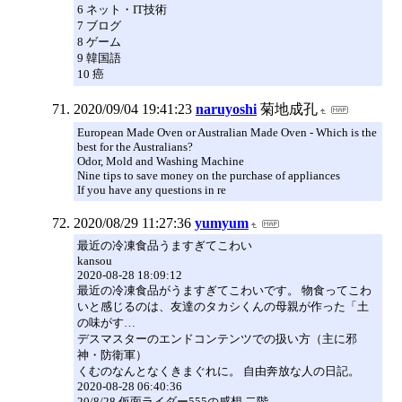
6 ネット・IT技術
7 ブログ
8 ゲーム
9 韓国語
10 癌
2020/09/04 19:41:23
naruyoshi
菊地成孔
European Made Oven or Australian Made Oven - Which is the
best for the Australians?
Odor, Mold and Washing Machine
Nine tips to save money on the purchase of appliances
If you have any questions in re
2020/08/29 11:27:36
yumyum
最近の冷凍食品うますぎてこわい
kansou
2020-08-28 18:09:12
最近の冷凍食品がうますぎてこわいです。 物食ってこわ
いと感じるのは、友達のタカシくんの母親が作った「土
の味がす…
デスマスターのエンドコンテンツでの扱い方（主に邪
神・防衛軍）
くむのなんとなくきまぐれに。 自由奔放な人の日記。
2020-08-28 06:40:36
20/8/28 仮面ライダー555の感想 二階