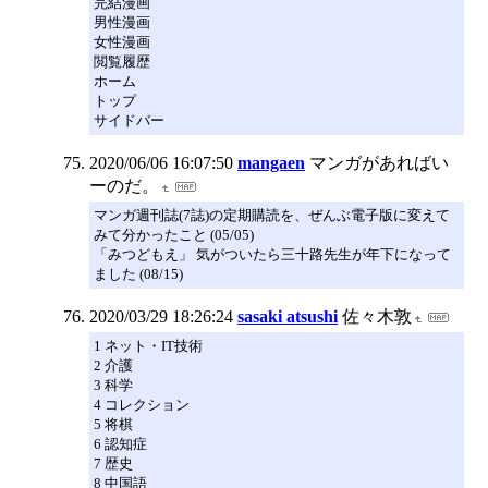
完結漫画
男性漫画
女性漫画
閲覧履歴
ホーム
トップ
サイドバー
2020/06/06 16:07:50
mangaen
マンガがあればい
ーのだ。
マンガ週刊誌(7誌)の定期購読を、ぜんぶ電子版に変えて
みて分かったこと (05/05)
「みつどもえ」 気がついたら三十路先生が年下になって
ました (08/15)
2020/03/29 18:26:24
sasaki atsushi
佐々木敦
1 ネット・IT技術
2 介護
3 科学
4 コレクション
5 将棋
6 認知症
7 歴史
8 中国語