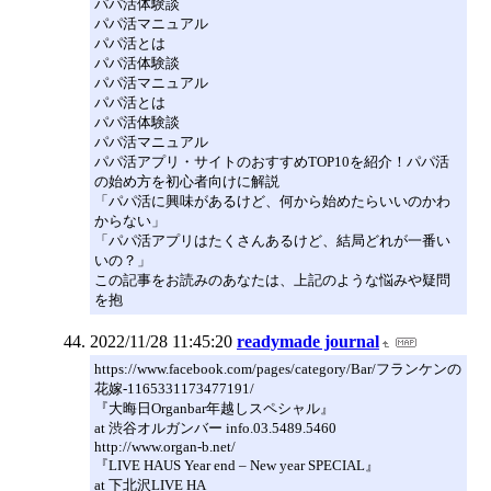
パパ活体験談
パパ活マニュアル
パパ活とは
パパ活体験談
パパ活マニュアル
パパ活とは
パパ活体験談
パパ活マニュアル
パパ活アプリ・サイトのおすすめTOP10を紹介！パパ活
の始め方を初心者向けに解説
「パパ活に興味があるけど、何から始めたらいいのかわ
からない」
「パパ活アプリはたくさんあるけど、結局どれが一番い
いの？」
この記事をお読みのあなたは、上記のような悩みや疑問
を抱
2022/11/28 11:45:20
readymade journal
https://www.facebook.com/pages/category/Bar/フランケンの
花嫁-1165331173477191/
『大晦日Organbar年越しスペシャル』
at 渋谷オルガンバー info.03.5489.5460
http://www.organ-b.net/
『LIVE HAUS Year end – New year SPECIAL』
at 下北沢LIVE HA