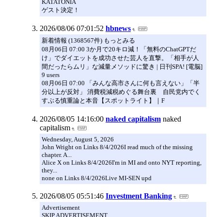
KATATONIA
ゲスト決定！
2026/08/06 07:01:52
hbnews
新着情報 (1368567件) もっとみる
08月06日 07:00 3か月で20キロ減！「無料のChatGPTだ
け」でダイエットを成功させた芸人を直撃。「相手が人
間だったらムリ」な減量メソッドに驚き | 日刊SPA! [電脳]
9 users
08月06日 07:00 「みんな高市さんに何も言えない」「半
分以上が反対」 消費税減税めぐる舞台裏 自民党内でく
すぶる慎重論と本音【スポットライト】｜F
2026/08/05 14:16:00
naked capitalism
naked
capitalism
Wednesday, August 5, 2026
John Wright on Links 8/4/2026I read much of the missing
chapter. A...
Alice X on Links 8/4/2026I'm in MI and onto NYT reporting,
they...
none on Links 8/4/2026Live MI-SEN upd
2026/08/05 05:51:46
Investment Banking
Advertisement
SKIP ADVERTISEMENT