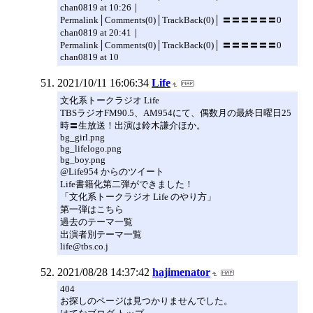
chan0819 at 10:26｜
Permalink│Comments(0)│TrackBack(0)│ 〓〓〓〓〓〓0
chan0819 at 20:41｜
Permalink│Comments(0)│TrackBack(0)│ 〓〓〓〓〓〓0
chan0819 at 10
2021/10/11 16:06:34
Life
文化系トークラジオ Life
TBSラジオFM90.5、AM954にて、偶数月の最終日曜日25
時〓生放送！出演は鈴木謙介ほか。
bg_girl.png
bg_lifelogo.png
bg_boy.png
@Life954 からのツイート
Life書籍化第二弾ができました！
「文化系トークラジオ Life のやり方」
第一弾はこちら
過去のテーマ一覧
出演者別テーマ一覧
life@tbs.co.j
2021/08/28 14:37:42
hajimenator
404
お探しのページは見つかりませんでした。