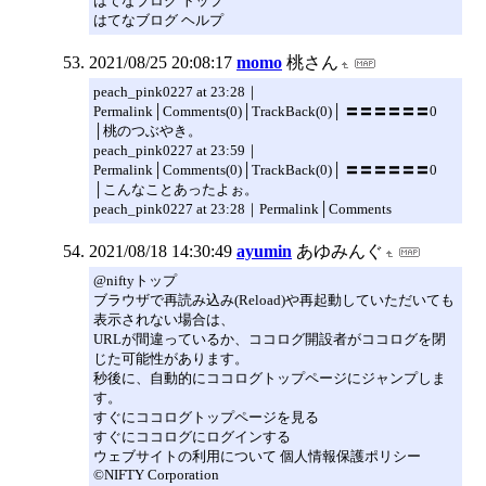
はてなブログ トップ
はてなブログ ヘルプ
2021/08/25 20:08:17
momo
桃さん
peach_pink0227 at 23:28｜
Permalink│Comments(0)│TrackBack(0)│ 〓〓〓〓〓〓0
│桃のつぶやき。
peach_pink0227 at 23:59｜
Permalink│Comments(0)│TrackBack(0)│ 〓〓〓〓〓〓0
│こんなことあったよぉ。
peach_pink0227 at 23:28｜Permalink│Comments
2021/08/18 14:30:49
ayumin
あゆみんぐ
@niftyトップ
ブラウザで再読み込み(Reload)や再起動していただいても
表示されない場合は、
URLが間違っているか、ココログ開設者がココログを閉
じた可能性があります。
秒後に、自動的にココログトップページにジャンプしま
す。
すぐにココログトップページを見る
すぐにココログにログインする
ウェブサイトの利用について 個人情報保護ポリシー
©NIFTY Corporation