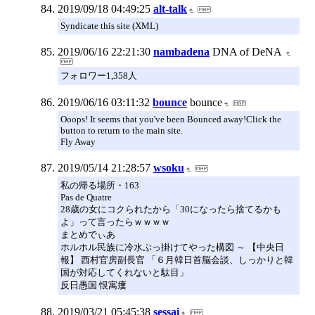
2019/09/18 04:49:25
alt-talk
Syndicate this site (XML)
2019/06/16 22:21:30
nambadena
DNA of DeNA
フォロワー1,358人
2019/06/16 03:11:32
bounce
bounce
Ooops! It seems that you've been Bounced away!Click the
button to return to the main site.
Fly Away
2019/05/14 21:28:57
wsoku
私の帰る場所・163
Pas de Quatre
28歳の女にコクられたから「30になったら捨てるかも
よ」って言ったらｗｗｗｗ
まとめでぃあ
ホルホル民族に冷水ぶっ掛けてやった構図 ～ 【中央日
報】 西村官房副長官 「６月韓日首脳会談、しっかりと韓
国が対応してくれないと駄目」
反日愚国 恨寓瘻
2019/03/21 05:45:38
sessai