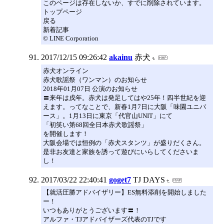
このページは存在しないか、すでに削除されています。
トップページ
戻る
新着記事
© LINE Corporation
2017/12/15 09:26:42
akainu
赤犬
赤犬オンライン
赤犬歌謡祭（ワンマン）のお知らせ
2018年01月07日 公演のお知らせ
〓来年は戌年。赤犬は発足してはや25年！四半世紀を迎
えます。ってなことで、新春1月7日に大阪「味園ユニバ
ース」。1月13日に東京「代官山UNIT」にて
「初笑い第68回全日本赤犬歌謡祭」
を開催します！
大阪会場では恒例の「赤犬スタンツ」が盛りだくさん。
是非お友達と家族を誘って遊びにいらしてくださいま
し！
2017/03/22 22:40:41
goget7
TJ DAYS
【就活圧勝アドバイザリー】ES無料添削を開始しました
ー！
いつもありがとうございます〓！
アルファ・TJアドバイザーズ代表のTJです