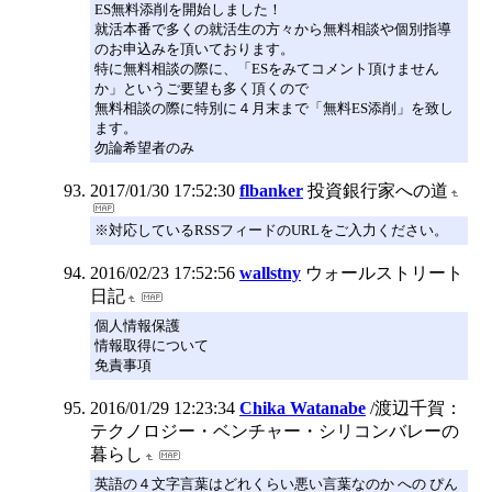
ES無料添削を開始しました！
就活本番で多くの就活生の方々から無料相談や個別指導
のお申込みを頂いております。
特に無料相談の際に、「ESをみてコメント頂けません
か」というご要望も多く頂くので
無料相談の際に特別に４月末まで「無料ES添削」を致し
ます。
勿論希望者のみ
2017/01/30 17:52:30
flbanker
投資銀行家への道
※対応しているRSSフィードのURLをご入力ください。
2016/02/23 17:52:56
wallstny
ウォールストリート
日記
個人情報保護
情報取得について
免責事項
2016/01/29 12:23:34
Chika Watanabe
/渡辺千賀：
テクノロジー・ベンチャー・シリコンバレーの
暮らし
英語の４文字言葉はどれくらい悪い言葉なのか への ぴん