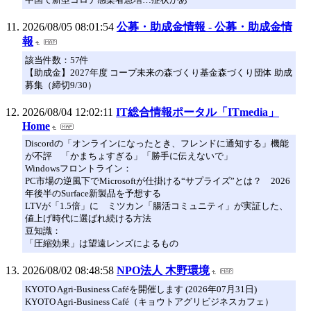
2026/08/05 08:01:54
公募・助成金情報 - 公募・助成金情
報
該当件数：57件
【助成金】2027年度 コープ未来の森づくり基金森づくり団体 助成
募集（締切9/30）
2026/08/04 12:02:11
IT総合情報ポータル「ITmedia」
Home
Discordの「オンラインになったとき、フレンドに通知する」機能
が不評 「かまちょすぎる」「勝手に伝えないで」
Windowsフロントライン：
PC市場の逆風下でMicrosoftが仕掛ける“サプライズ”とは？ 2026
年後半のSurface新製品を予想する
LTVが「1.5倍」に ミツカン「腸活コミュニティ」が実証した、
値上げ時代に選ばれ続ける方法
豆知識：
「圧縮効果」は望遠レンズによるもの
2026/08/02 08:48:58
NPO法人 木野環境
KYOTO Agri-Business Caféを開催します (2026年07月31日)
KYOTO Agri-Business Café（キョウトアグリビジネスカフェ）