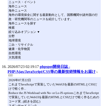
ニュース・イベント
海外ニュース
海外ニュース
海外の環境保全に関する最新動向として、国際機関や諸外国の行
政・研究機関等のニュースを紹介しています。
海外ニュースを探す
検索
絞り込みオプション ▼
分野
地球環境
ごみ・リサイクル
健康・化学物質
自然環境
大気環境
2026/07/23 02:19:17
phpspot開発日誌 -
PHP/Ajax/JavaScript/CSS等の最新技術情報をお届け
2026年07月22日
これまでJavaScriptで実装していたWebUIを最新のHTMLとCSSだ
けで軽く作...
Reduce the JS Workload with No- or Lo-JS optionsこれまでJavaScript
で実装していたWebUIを最新のHTMLとCSSだけで軽く作るための
コード実...(続きを読む)
スポンサード リンク