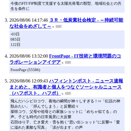
今後のFIT/FIP制度で支援する太陽光発電の類型、地域社会との共
生を条件に
2026/08/06 14:17:46
３Ｒ・低炭素社会検定 - ～持続可能
な社会をめざして～
-03日
085日
122日
2026/08/06 13:32:00
FrontPage - IT技術と環境問題のコ
ラボレーションアイデア
FrontPage (55586)
2026/08/06 12:09:43
ハフィントンポスト - ニュース速報
まとめと、有識者と個人をつなぐソーシャルニュース
（ハフポスト、ハフポ）
飛んだハシビロコウ、着地の瞬間が神々しすぎる！⇨「伝説の神
獣みたい」「拝んでしまう」と反響続々
柴咲コウ、父母や祖母との家族ショットに「めちゃ似てる」の
声。子ども時代の日常風景に大反響
石田ゆり子、亡き愛犬・雪を抱く“思い出ショット”に反響⇨「愛
に溢れた素敵な写真」「涙が出ます」の声