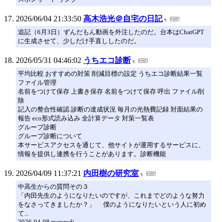
2026/06/04 21:33:50
高木浩光＠自宅の日記
追記（6月3日）ずんだもん動画を外注したのだ。台本はChatGPT
に生成させて、少しだけ手直ししたのだ。
2026/05/31 04:46:02
うちエコ診断
平均比較 おすすめの対策 削減目標の設定 うちエコ診断結果一覧
ファイル管理
名前をつけて保存 上書き保存 名前をつけて保存 呼出 ファイル削
除
記入の整合性確認 診断の達成状況 毎月の光熱費記録 対面結果の
報告 eco形式読み込み 全計算データ 対策一覧表
グループ診断
グループ診断について
本サービスアクセスを通じて、他サイトが運用するサービスに、
情報を提供し連携を行うことがあります。診断機能
2026/04/09 11:37:21
内田樹の研究室
中高生からの質問その３
「内田先生のようになりたいのですが、これまでどのような努力
をなさってきましたか？」 僕のようになりたいという人に初め
て...
2026-04-08 mercredi