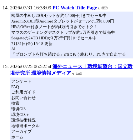
2026/07/31 16:38:09
PC Watch Title Page
松屋の牛めし20食セットが約4,400円引きでセール中
Xiaomiの10.1型Androidタブレットがセールで1万8,800円
HPのOffice付きノートが約4万円引きでオトク！
マウスのゲーミングデスクトップが約5万円引きで販売中
Seagateの24TB HDDが1万2千円引きでセール中
7月31日(金) 15:18 更新
AI
「プロンプトを打ち続ける」のはもう終わり。PC内で自走する
2026/07/25 06:52:54
海外ニュース｜環境展望台：国立環
境研究所 環境情報メディア
アンケート
FAQ
ご利用ガイド
お問い合わせ
検索
環境GIS
環境GIS＋
環境技術解説
地環研ポータル
アーカイブ
ホーム