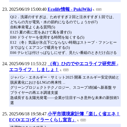
2025/06/19 15:00:40
Ecolife情報 - PukiWiki
Q12．洗濯のすすぎは、ためすすぎ２回と注水すすぎ１回では、
どちらの方が電気・水の節約になるのでしょうか(67)
自転車発電よくある質問(5)
E125 夏の夜に窓をあけて風を通す(5)
E80 ドライヤーを使用する時間を短くする(5)
E12 （冬）気温が氷点下にならない時期はストーブ・ファンヒー
タではなくエアコンで暖房をする(5)
E66 テレビは付けっぱなしにせず、見たい番組のときだけ点ける
2025/06/19 11:53:22
（有）ひのでやエコライフ研究所 -
エコライフ、しましょ！
ジャパン・エネルギー・サミット2025 開幕 エネルギー安定供給と
脱炭素化におけるLNGの将来性 ...
グリーンプロジェクトテクノロジー、スコープ3削減へ新基盤 サ
プライヤーの再エネ調達支援
急成長する太陽光発電――企業が注目すべき意外な未来の新技術5
選
2025/06/18 19:58:47
小平市環境家計簿「楽しく省エネ！
ECO(エコ)ダイラーくらし宣言」