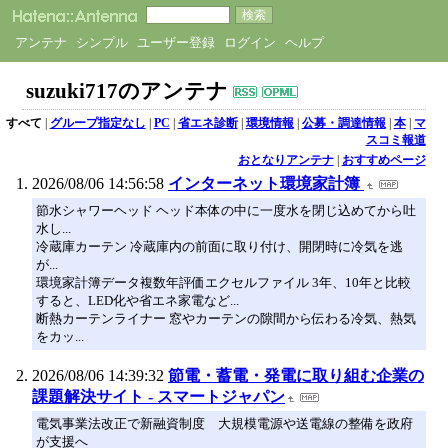
アンテナ
シンプル
ユーザー登録
ログイン
ヘルプ
suzuki717のアンテナ
すべて
|
グループ指定なし
|
PC
|
省エネ診断
|
環境情報
|
公募・調達情報
|
本
|
マ
スコミ報道
おとなりアンテナ
|
おすすめページ
2026/08/06 14:56:58
インターネット環境家計簿
節水シャワーヘッド ヘッド本体の中に一度水を閉じ込めてから吐
水し...
冷蔵庫カーテン 冷蔵庫内の前面に取り付け、開閉時に冷気を逃
が...
環境家計簿データ複数年評価エクセルファイル 3年、10年と比較
すると、LED化や省エネ家電など...
断熱カーテンライナー 窓やカーテンの隙間から伝わる冷気、熱気
をカッ...
2026/08/06 14:39:32
節電・蓄電・発電に取り組む企業の
課題解決サイト - スマートジャパン
電気事業法改正で新融資制度 大規模電源や送電線の整備を政府
が支援へ