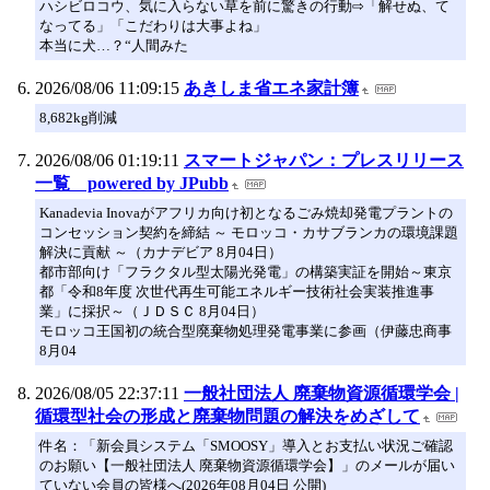
ハシビロコウ、気に入らない草を前に驚きの行動⇨「解せぬ、て
なってる」「こだわりは大事よね」
本当に犬…？“人間みた
2026/08/06 11:09:15
あきしま省エネ家計簿
8,682kg削減
2026/08/06 01:19:11
スマートジャパン：プレスリリース
一覧 powered by JPubb
Kanadevia Inovaがアフリカ向け初となるごみ焼却発電プラントの
コンセッション契約を締結 ～ モロッコ・カサブランカの環境課題
解決に貢献 ～（カナデビア 8月04日）
都市部向け「フラクタル型太陽光発電」の構築実証を開始～東京
都「令和8年度 次世代再生可能エネルギー技術社会実装推進事
業」に採択～（ＪＤＳＣ 8月04日）
モロッコ王国初の統合型廃棄物処理発電事業に参画（伊藤忠商事
8月04
2026/08/05 22:37:11
一般社団法人 廃棄物資源循環学会 |
循環型社会の形成と廃棄物問題の解決をめざして
件名：「新会員システム「SMOOSY」導入とお支払い状況ご確認
のお願い【一般社団法人 廃棄物資源循環学会】」のメールが届い
ていない会員の皆様へ(2026年08月04日 公開)