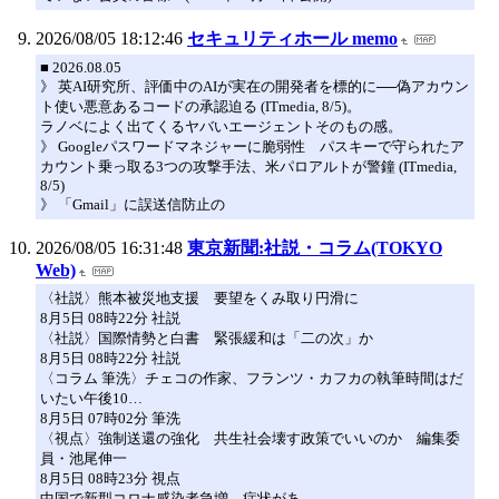
2026/08/05 18:12:46
セキュリティホール memo
■ 2026.08.05
》 英AI研究所、評価中のAIが実在の開発者を標的に──偽アカウン
ト使い悪意あるコードの承認迫る (ITmedia, 8/5)。
ラノベによく出てくるヤバいエージェントそのもの感。
》 Googleパスワードマネジャーに脆弱性 パスキーで守られたア
カウント乗っ取る3つの攻撃手法、米パロアルトが警鐘 (ITmedia,
8/5)
》 「Gmail」に誤送信防止の
2026/08/05 16:31:48
東京新聞:社説・コラム(TOKYO
Web)
〈社説〉熊本被災地支援 要望をくみ取り円滑に
8月5日 08時22分 社説
〈社説〉国際情勢と白書 緊張緩和は「二の次」か
8月5日 08時22分 社説
〈コラム 筆洗〉チェコの作家、フランツ・カフカの執筆時間はだ
いたい午後10…
8月5日 07時02分 筆洗
〈視点〉強制送還の強化 共生社会壊す政策でいいのか 編集委
員・池尾伸一
8月5日 08時23分 視点
中国で新型コロナ感染者急増…症状があ