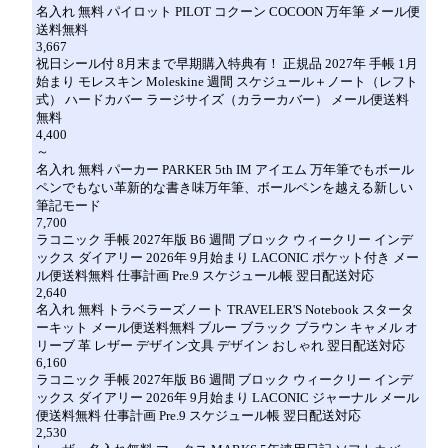
名入れ 無料 パイロット PILOT コクーン COCOON 万年筆 メール便
送料無料
3,667
祝日シール付 8月末まで早期購入特典有！ 正規品 2027年 手帳 1月
始まり モレスキン Moleskine 週間 スケジュール＋ノート（レフト
式） ハードカバー ラージサイズ（カラーカバー） メール便送料
無料
4,400
～
名入れ 無料 パーカー PARKER 5th IM アイエム 万年筆でもボール
ペンでもない革新的な書き味万年筆、ボールペンを越える新しい
筆記モード
7,700
ラコニック 手帳 2027年版 B6 週間 ブロック ウィークリー インデ
ックス ダイアリー 2026年 9月始まり LACONIC ポケット付き メー
ル便送料無料 仕事計画 Pre.9 スケジュール帳 翌日配送対応
2,640
名入れ 無料 トラベラーズノート TRAVELER'S Notebook スタータ
ーキット メール便送料無料 ブルー ブラック ブラウン キャメル オ
リーブ 革 レザー デザイン文具 デザイン おしゃれ 翌日配送対応
6,160
ラコニック 手帳 2027年版 B6 週間 ブロック ウィークリー インデ
ックス ダイアリー 2026年 9月始まり LACONIC ジャーナル メール
便送料無料 仕事計画 Pre.9 スケジュール帳 翌日配送対応
2,530