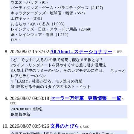
ウエストバッグ（91）
パーティグッズ・ゲーム・バラエティグッズ（4,127)
キャラクターグッズ・地球儀・雑貨（552）
工作キット（379）
おもちゃ・ぬいぐるみ（1,003）
レイングッズ・日傘・アウトドア用品（2,469)
傘・レインウェア・雨具（1,579）
DIY・
2026/08/07 15:37:02
All About - ステーショナリー
1どこでも手に入るA4の紙で補充可能なメモ帳とは？
2ツイストリングノートを見やすくする差し替え活用法
3人気上昇中のラミーのペン。そのレアモデルに注目。 ちょっと
レアなラミーのペン
4「LAMY」社長が語る、モノ造りの真髄
5用途広がる全面のりタイプのポスト・イット
2026/08/07 09:53:18
セーラー万年筆 - 更新情報 一覧
2026.08.06 IR情報
IR情報更新
2026/08/07 00:54:26
文具のとびら