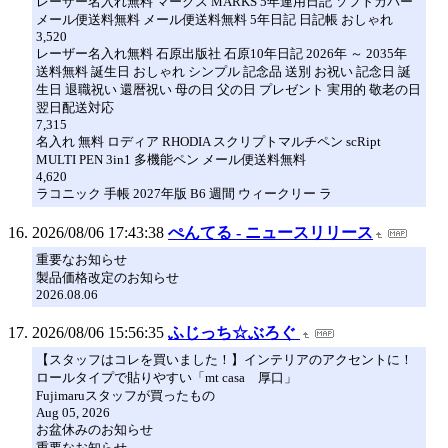
レーザー名入れ無料 マークス MARKS 5年連用日記 ソフトカバー
メール便送料無料 メール便送料無料 5年日記 日記帳 おしゃれ
3,520
レーザー名入れ無料 石原出版社 石原10年日記 2026年 ～ 2035年
送料無料 誕生日 おしゃれ シンプル 記念品 送別 お祝い 記念日 誕
生日 退職祝い 還暦祝い 母の日 父の日 プレゼント 実用的 敬老の日
翌日配送対応
7,315
名入れ 無料 ロディア RHODIA スクリプトマルチペン scRipt
MULTI PEN 3in1 多機能ペン メール便送料無料
4,620
ラコニック 手帳 2027年版 B6 週間 ウィークリー ラ
2026/08/06 17:43:38
ぺんてる - ニュースリリース
重要なお知らせ
製品価格改定のお知らせ
2026.08.06
2026/08/06 15:56:35
ふじっち☆ぶろぐ
【スタッフはコレを買いました！】インテリアのアクセントに！
ロールタイプで貼りやすい「mt casa 厚口」
Fujimaruスタッフが買ったもの
Aug 05, 2026
お盆休みのお知らせ
重要なお知らせ