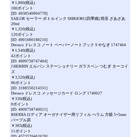
￥1,980(税込)
180ポイント
[ID: 4938540904778]
SAILOR セーラー ボトルインク SHIKIORI [四季織] 雨音 ざあざあ
20ml
￥1,320(税込)
120ポイント
[ID: 4901680188216]
Dressco ドレスコ ノート ペーパーノートブック S やなぎ 1747464
￥1,540(税込)
42ポイント
[ID: 4909758747464]
J.HERBIN エルバン ステーショナリー ガラスペン つむぎ ターコイ
ズ
￥3,520(税込)
96ポイント
[ID: 3188550214331]
Dressco ドレスコ メッセージカード ロング 1740027
￥330(税込)
9ポイント
[ID: 4909758740021]
RHODIA ロディア オーガナイザー用リフィル べラム 方眼 5×5mm
パープル罫
￥385(税込)
11ポイント
[ID: 4573570462678]