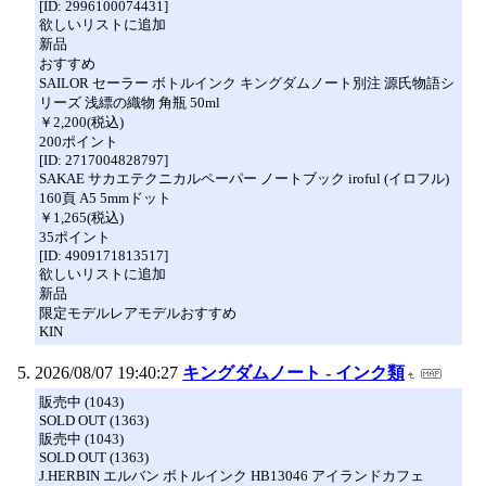
[ID: 2996100074431]
欲しいリストに追加
新品
おすすめ
SAILOR セーラー ボトルインク キングダムノート別注 源氏物語シ
リーズ 浅縹の織物 角瓶 50ml
￥2,200(税込)
200ポイント
[ID: 2717004828797]
SAKAE サカエテクニカルペーパー ノートブック iroful (イロフル)
160頁 A5 5mmドット
￥1,265(税込)
35ポイント
[ID: 4909171813517]
欲しいリストに追加
新品
限定モデルレアモデルおすすめ
KIN
2026/08/07 19:40:27
キングダムノート - インク類
販売中 (1043)
SOLD OUT (1363)
販売中 (1043)
SOLD OUT (1363)
J.HERBIN エルバン ボトルインク HB13046 アイランドカフェ