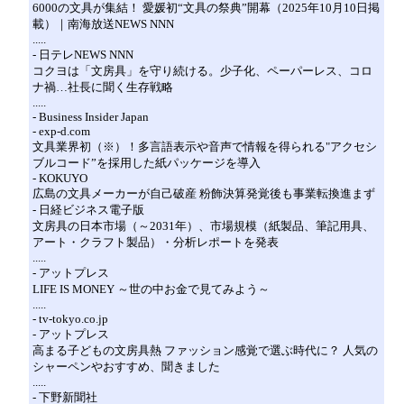
6000の文具が集結！ 愛媛初“文具の祭典”開幕（2025年10月10日掲
載）｜南海放送NEWS NNN
.....
- 日テレNEWS NNN
コクヨは「文房具」を守り続ける。少子化、ペーパーレス、コロ
ナ禍…社長に聞く生存戦略
.....
- Business Insider Japan
- exp-d.com
文具業界初（※）！多言語表示や音声で情報を得られる"アクセシ
ブルコード”を採用した紙パッケージを導入
- KOKUYO
広島の文具メーカーが自己破産 粉飾決算発覚後も事業転換進まず
- 日経ビジネス電子版
文房具の日本市場（～2031年）、市場規模（紙製品、筆記用具、
アート・クラフト製品）・分析レポートを発表
.....
- アットプレス
LIFE IS MONEY ～世の中お金で見てみよう～
.....
- tv-tokyo.co.jp
- アットプレス
高まる子どもの文房具熱 ファッション感覚で選ぶ時代に？ 人気の
シャーペンやおすすめ、聞きました
.....
- 下野新聞社