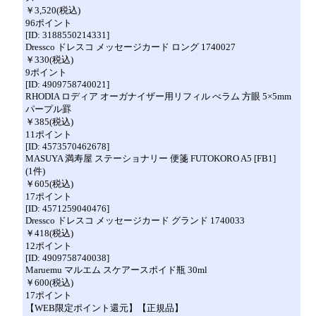
￥3,520(税込)
96ポイント
[ID: 3188550214331]
Dressco ドレスコ メッセージカード ロング 1740027
￥330(税込)
9ポイント
[ID: 4909758740021]
RHODIA ロディア オーガナイザー用リフィル べラム 方眼 5×5mm
パープル罫
￥385(税込)
11ポイント
[ID: 4573570462678]
MASUYA 満寿屋 ステーショナリー 便箋 FUTOKORO A5 [FB1]
(1件)
￥605(税込)
17ポイント
[ID: 4571259040476]
Dressco ドレスコ メッセージカード グランド 1740033
￥418(税込)
12ポイント
[ID: 4909758740038]
Maruemu マルエム スケアースポイド瓶 30ml
￥600(税込)
17ポイント
【WEB限定ポイント還元】【正規品】