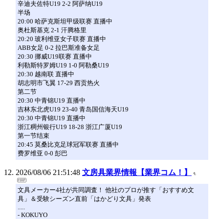
辛迪夫佐特U19 2-2 阿萨纳U19
半场
20:00 哈萨克斯坦甲级联赛 直播中
奥杜斯基克 2-1 汗腾格里
20:20 玻利维亚女子联赛 直播中
ABB女足 0-2 拉巴斯准备女足
20:30 挪威U19联赛 直播中
利勒斯特罗姆U19 1-0 阿勒桑U19
20:30 越南联 直播中
胡志明市飞翼 17-29 西贡热火
第二节
20:30 中青锦U19 直播中
吉林东北虎U19 23-40 青岛国信海天U19
20:30 中青锦U19 直播中
浙江稠州银行U19 18-28 浙江广厦U19
第一节结束
20:45 莫桑比克足球冠军联赛 直播中
费罗维亚 0-0 彭巴
2026/08/06 21:51:48
文房具業界情報【業界コム！】
文具メーカー4社が共同調査！ 他社のプロが推す「おすすめ文
具」＆受験シーズン直前「はかどり文具」発表
.....
- KOKUYO