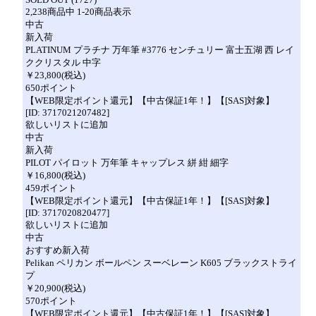
2,238商品中 1-20商品表示
中古
新入荷
PLATINUM プラチナ 万年筆 #3776 センチュリー 富士五湖 西 レイ
ククリスタル 中字
￥23,800(税込)
650ポイント
【WEB限定ポイント還元】【中古保証1年！】【[SAS]対象】
[ID: 3717021207482]
欲しいリストに追加
中古
新入荷
PILOT パイロット 万年筆 キャップレス 絣 紺 細字
￥16,800(税込)
459ポイント
【WEB限定ポイント還元】【中古保証1年！】【[SAS]対象】
[ID: 3717020820477]
欲しいリストに追加
中古
おすすめ新入荷
Pelikan ペリカン ボールペン スーベレーン K605 ブラックストライ
プ
￥20,900(税込)
570ポイント
【WEB限定ポイント還元】【中古保証1年！】【[SAS]対象】