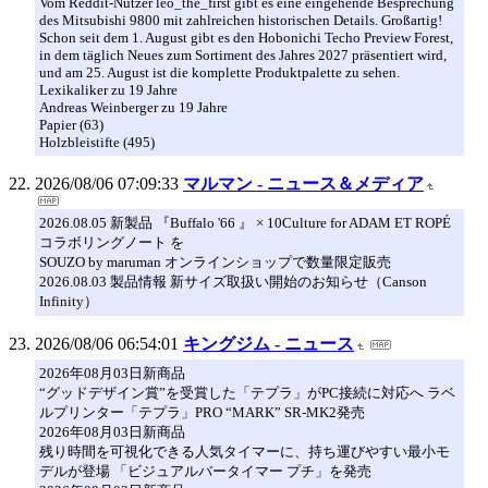
Vom Reddit-​Nutzer leo_​the_​first gibt es eine ein­ge­hende Bespre­chung
des Mitsu­bi­shi 9800 mit zahl­rei­chen his­to­ri­schen Details. Großartig!
Schon seit dem 1. August gibt es den Hobo­ni­chi Techo Pre­view Forest,
in dem täg­lich Neues zum Sor­ti­ment des Jah­res 2027 prä­sen­tiert wird,
und am 25. August ist die kom­plette Pro­dukt­pa­lette zu sehen.
Lexikaliker zu 19 Jahre
Andreas Weinberger zu 19 Jahre
Papier (63)
Holzbleistifte (495)
2026/08/06 07:09:33
マルマン - ニュース＆メディア
2026.08.05 新製品 『Buffalo '66 』 × 10Culture for ADAM ET ROPÉ
コラボリングノート を
SOUZO by maruman オンラインショップで数量限定販売
2026.08.03 製品情報 新サイズ取扱い開始のお知らせ（Canson
Infinity）
2026/08/06 06:54:01
キングジム - ニュース
2026年08月03日新商品
“グッドデザイン賞”を受賞した「テプラ」がPC接続に対応へ ラベ
ルプリンター「テプラ」PRO “MARK” SR-MK2発売
2026年08月03日新商品
残り時間を可視化できる人気タイマーに、持ち運びやすい最小モ
デルが登場 「ビジュアルバータイマー プチ」を発売