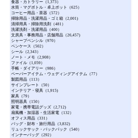
食器・カトラリー（1,373）
水筒・マグボトル・卓上ポット（625）
コーヒー用品・茶器（572）
掃除用品・洗濯用品・ゴミ箱（2,001)
清掃用具・掃除用洗剤（481）
洗濯洗剤・洗濯用品（400）
文房具・事務用品・店舗用品（26,457)
シャープペンシル（970）
ペンケース（502）
シール（2,343）
ノート・メモ（2,908）
ファイル（1,059）
手帳・ダイアリー（986）
ペーパーアイテム・ウェディングアイテム（77）
製図用品（113）
サインプレート（50）
インテリア・寝具（1,915)
家具（79）
照明器具（150）
家電・携帯電話グッズ（2,712)
扇風機・加湿器・生活家電（132）
オフィス用品（331）
バッグ・財布・旅行用品（3,832)
リュックサック・バックパック（540）
インナーバッグ（292）