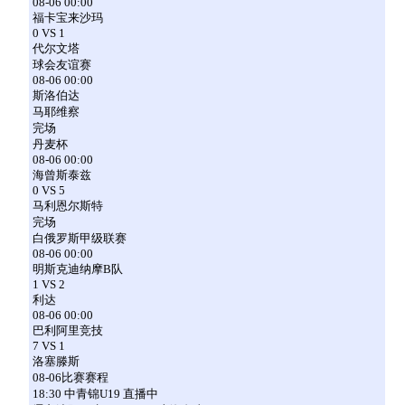
08-06 00:00
福卡宝来沙玛
0 VS 1
代尔文塔
球会友谊赛
08-06 00:00
斯洛伯达
马耶维察
完场
丹麦杯
08-06 00:00
海曾斯泰兹
0 VS 5
马利恩尔斯特
完场
白俄罗斯甲级联赛
08-06 00:00
明斯克迪纳摩B队
1 VS 2
利达
08-06 00:00
巴利阿里竞技
7 VS 1
洛塞滕斯
08-06比赛赛程
18:30 中青锦U19 直播中