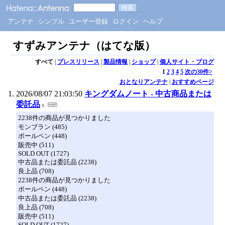
アンテナ
シンプル
ユーザー登録
ログイン
ヘルプ
すずみアンテナ（はてな版）
すべて
|
プレスリリース
|
製品情報
|
ショップ
|
個人サイト・ブログ
1
2
3
4
5
次の30件>
おとなりアンテナ
|
おすすめページ
2026/08/07 21:03:50
キングダムノート - 中古商品または
委託品
2238件の商品が見つかりました
モンブラン (485)
ボールペン (448)
販売中 (511)
SOLD OUT (1727)
中古品または委託品 (2238)
良上品 (708)
2238件の商品が見つかりました
ボールペン (448)
中古品または委託品 (2238)
良上品 (708)
販売中 (511)
SOLD OUT (1727)