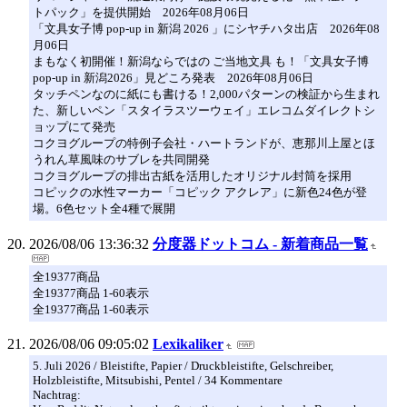
トパック」を提供開始 2026年08月06日
「文具女子博 pop-up in 新潟 2026 」にシヤチハタ出店 2026年08
月06日
まもなく初開催！新潟ならではの ご当地文具 も！「文具女子博
pop-up in 新潟2026」見どころ発表 2026年08月06日
タッチペンなのに紙にも書ける！2,000パターンの検証から生まれ
た、新しいペン「スタイラスツーウェイ」エレコムダイレクトシ
ョップにて発売
コクヨグループの特例子会社・ハートランドが、恵那川上屋とほ
うれん草風味のサブレを共同開発
コクヨグループの排出古紙を活用したオリジナル封筒を採用
コピックの水性マーカー「コピック アクレア」に新色24色が登
場。6色セット全4種で展開
2026/08/06 13:36:32
分度器ドットコム - 新着商品一覧
全19377商品
全19377商品 1-60表示
全19377商品 1-60表示
2026/08/06 09:05:02
Lexikaliker
5. Juli 2026 / Bleistifte, Papier / Druckbleistifte, Gelschreiber,
Holzbleistifte, Mitsubishi, Pentel / 34 Kommentare
Nach­trag: