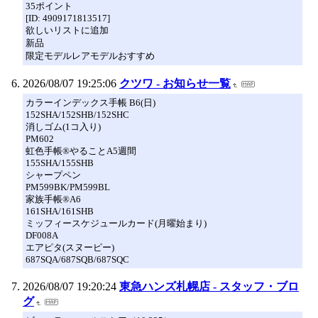
35ポイント
[ID: 4909171813517]
欲しいリストに追加
新品
限定モデルレアモデルおすすめ
2026/08/07 19:25:06
クツワ - お知らせ一覧
カラーインデックス手帳 B6(日)
152SHA/152SHB/152SHC
消しゴム(1コ入り)
PM602
虹色手帳®やることA5週間
155SHA/155SHB
シャープペン
PM599BK/PM599BL
家族手帳®A6
161SHA/161SHB
ミッフィースケジュールカード(月曜始まり)
DF008A
エアピタ(スヌーピー)
687SQA/687SQB/687SQC
2026/08/07 19:20:24
東急ハンズ札幌店 - スタッフ・ブロ
グ