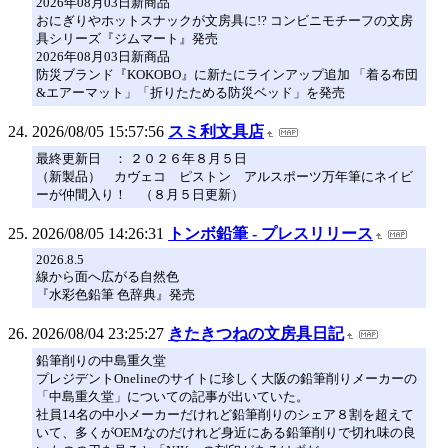
2026年08月03日新商品
おにぎりやホットスナックが文房具に!? コンビニモチーフの文房
具シリーズ『ジムマート』発売
2026年08月03日新商品
防災ブランド『KOKOBO』に新たにラインアップ追加 「着る布団
&エアーマット」「折りたためる防災ベッド」を発売
2026/08/05 15:57:56
スミ利文具店
最終更新日 ： ２０２６年８月５日
（新製品） カヴェコ ピストン アルスポーツ万年筆にネイビ
ーが仲間入り！ （８月５日更新）
2026/08/05 14:26:31
トンボ鉛筆 - プレスリリース
2026.8.5
線から面へ広がる自然色
『水彩色鉛筆 色辞典』発売
2026/08/04 23:25:27
きたきつねの文房具日記
鉛筆削りの中島重久堂
プレジデントOnelineのサイトに珍しく大阪の鉛筆削りメーカーの
「中島重久堂」についての記事が出いていた。
社員14名の中小メーカーだけれど鉛筆削りのシェア８割を超えて
いて、多くがOEMなのだけれど身近にある鉛筆削りで切れ味の良