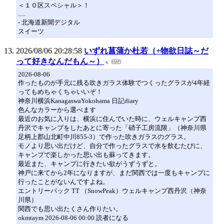
＜１０区スペシャル＞！
.....
- 北海道新聞デジタル
スイーツ
2026/08/06 20:28:58
いずれ菖蒲か杜若（+物欲日誌～だ
って好きなんだもん～）
2026-08-06
作ったものが手元に残る吹きガラス体験でつくったグラスが4年経
ってもめちゃくちゃいいぞ！
神奈川横浜KanagaswaYokohama 日記diary
色んなカラーから選べます
最近のお気に入りは、横浜に住んでいた時に、ウェルキャンプ西
丹沢でキャンプをしたあとに寄った「硝子工房流限」（神奈川県
足柄上郡山北町中川855-3）で作った吹きガラスのグラス。
モノより思い出だけど、自分で作ったグラスで水を飲むたびに、
キャンプで楽しかった思い出も蘇ってきます。
最近また、キャンプに行きたい欲がうずうずと。
神戸に来てから2年になりますが、まだ関西では一度もキャンプに
行ったことがないんですよね。
エントリーパック TT （SnowPeak）ウェルキャンプ西丹沢（神奈
川県）
関西でも思い出たくさん作りたい。
okmtaym 2026-08-06 00:00 読者になる