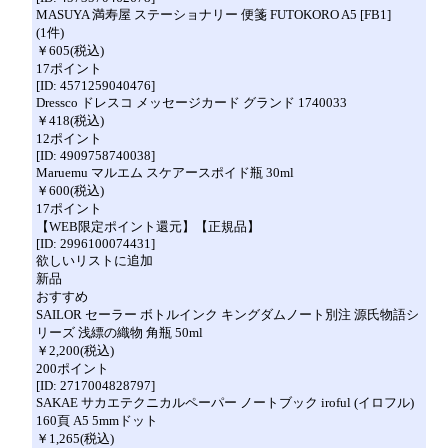
MASUYA 満寿屋 ステーショナリー 便箋 FUTOKORO A5 [FB1]
(1件)
￥605(税込)
17ポイント
[ID: 4571259040476]
Dressco ドレスコ メッセージカード グランド 1740033
￥418(税込)
12ポイント
[ID: 4909758740038]
Maruemu マルエム スケアースポイド瓶 30ml
￥600(税込)
17ポイント
【WEB限定ポイント還元】【正規品】
[ID: 2996100074431]
欲しいリストに追加
新品
おすすめ
SAILOR セーラー ボトルインク キングダムノート別注 源氏物語シ
リーズ 浅縹の織物 角瓶 50ml
￥2,200(税込)
200ポイント
[ID: 2717004828797]
SAKAE サカエテクニカルペーパー ノートブック iroful (イロフル)
160頁 A5 5mmドット
￥1,265(税込)