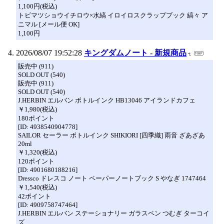
1,100円(税込)
トビマツショウイチロウ×水縞 イロイロスクラップブック 縞々 ア
ニマル [メール便 OK]
1,100円
2026/08/07 19:52:28
キングダムノート - 新規商品
販売中 (911)
SOLD OUT (540)
販売中 (911)
SOLD OUT (540)
J.HERBIN エルバン ボトルインク HB13046 アイランドカフェ
￥1,980(税込)
180ポイント
[ID: 4938540904778]
SAILOR セーラー ボトルインク SHIKIORI [四季織] 雨音 ざあざあ
20ml
￥1,320(税込)
120ポイント
[ID: 4901680188216]
Dressco ドレスコ ノート ペーパーノートブック S やなぎ 1747464
￥1,540(税込)
42ポイント
[ID: 4909758747464]
J.HERBIN エルバン ステーショナリー ガラスペン つむぎ ターコイ
ズ