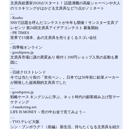
文房具総選挙2026がスタート！ 話題沸騰の高級シャーペンや大人
のリスキリングがはかどる文房具など71点がノミネート
.....
- Koubo
SNSで話題を呼んだコンテストが今年も開催！サンスター文具プ
レゼンツ 第24回文房具アイデアコンテスト 募集開始
- PR TIMES
世界で15億本、あの文房具を売りまくるスゴい会社
.....
- 四季報オンライン
- goodspress.jp
文房具市場に謎の異変あり 根付く100円ショップ人気の反動も要
因に
.....
- 日経クロストレンド
今では当たり前の「蛍光ペン」。日本では50年前に鉛筆メーカー
が開発した超画期的文房具でした
.....
- goodspress.jp
戦略ケース キングジムに学ぶ、ネット時代の顧客積み上げ型マー
ケティング
- J-marketing.net
LIFE IS MONEY ～世の中お金で見てみよう～
.....
- TVO テレビ大阪
シン・ブンボウグ！（前編） 新生活、持ちたくなる文房具を紹介