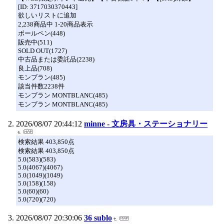
[ID: 3717030370443]
欲しいリストに追加
2,238商品中 1-20商品表示
ボールペン(448)
販売中(511)
SOLD OUT(1727)
中古品または委託品(2238)
良上品(708)
モンブラン(485)
該当件数2238件
モンブラン MONTBLANC(485)
モンブラン MONTBLANC(485)
2026/08/07 20:44:12
minne - 文房具・ステーショナリー
検索結果 403,850点
検索結果 403,850点
5.0(583)(583)
5.0(4067)(4067)
5.0(1049)(1049)
5.0(158)(158)
5.0(60)(60)
5.0(720)(720)
2026/08/07 20:30:06
36 sublo