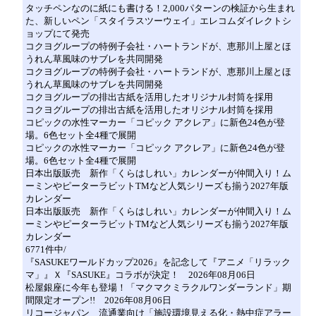
タッチペンなのに紙にも書ける！2,000パターンの検証から生まれ
た、新しいペン「スタイラスツーウェイ」エレコムダイレクトシ
ョップにて発売
コクヨグループの特例子会社・ハートランドが、恵那川上屋とほ
うれん草風味のサブレを共同開発
コクヨグループの特例子会社・ハートランドが、恵那川上屋とほ
うれん草風味のサブレを共同開発
コクヨグループの排出古紙を活用したオリジナル封筒を採用
コクヨグループの排出古紙を活用したオリジナル封筒を採用
コピックの水性マーカー「コピック アクレア」に新色24色が登
場。6色セット全4種で展開
コピックの水性マーカー「コピック アクレア」に新色24色が登
場。6色セット全4種で展開
日本出版販売 新作「くらはしれい」カレンダーが仲間入り！ム
ーミンやピーターラビットTMなど人気シリーズも揃う2027年版
カレンダー
日本出版販売 新作「くらはしれい」カレンダーが仲間入り！ム
ーミンやピーターラビットTMなど人気シリーズも揃う2027年版
カレンダー
6771件中/
『SASUKEワールドカップ2026』を記念して『アニメ「リラック
マ」』Ｘ『SASUKE』コラボが決定！ 2026年08月06日
松屋銀座に今年も登場！「マクマクミラクルワンダーランド」期
間限定オープン!! 2026年08月06日
リコージャパン 流通業向け「施設環境見える化・熱中症アラー