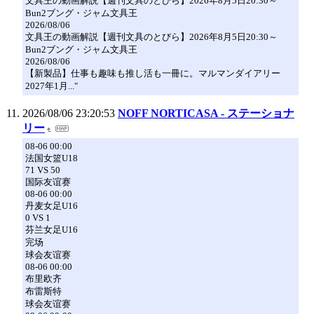
文具王の動画解説【週刊文具のとびら】2026年8月5日20:30～
Bun2ブング・ジャム文具王
2026/08/06
文具王の動画解説【週刊文具のとびら】2026年8月5日20:30～
Bun2ブング・ジャム文具王
2026/08/06
【新製品】仕事も趣味も推し活も一冊に。マルマンダイアリー
2027年1月..."
2026/08/06 23:20:53
NOFF NORTICASA - ステーショナ
リー
08-06 00:00
法国女篮U18
71 VS 50
国际友谊赛
08-06 00:00
丹麦女足U16
0 VS 1
芬兰女足U16
完场
球会友谊赛
08-06 00:00
布里欧齐
布雷斯特
球会友谊赛