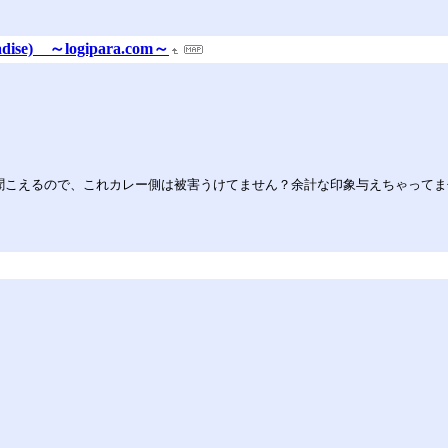
se) ～logipara.com～
聞こえるので、これカレー側は被害うけてません？余計な印象与えちゃって