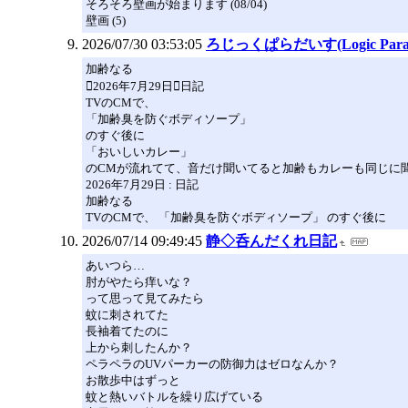
そろそろ壁画が始まります (08/04)
壁画 (5)
2026/07/30 03:53:05
ろじっくぱらだいす(Logic Paradi
加齢なる
2026年7月29日日記
TVのCMで、
「加齢臭を防ぐボディソープ」
のすぐ後に
「おいしいカレー」
のCMが流れてて、音だけ聞いてると加齢もカレーも同じに
2026年7月29日 : 日記
加齢なる
TVのCMで、 「加齢臭を防ぐボディソープ」 のすぐ後に
2026/07/14 09:49:45
静◇呑んだくれ日記
あいつら…
肘がやたら痒いな？
って思って見てみたら
蚊に刺されてた
長袖着てたのに
上から刺したんか？
ペラペラのUVパーカーの防御力はゼロなんか？
お散歩中はずっと
蚊と熱いバトルを繰り広げている