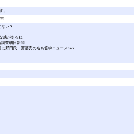
す。
てない？
な感があるね
論調査朝日新聞
に野田氏・斎藤氏の名も哲学ニュースnwk