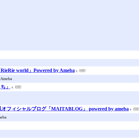
 world」Powered by Ameba
Ameba
っち」
フィシャルブログ「MAITABLOG」 powered by ameba
eba