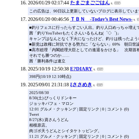
2026/01/29 02:17:44
たまごまごごはん
この広告は、90日以上更新していないブログに表示していま
2026/01/20 00:46:56
ＴＢＮ -Today’s Best News-
■釣りフェスに行ったらすごい人出。釣り人口めっちゃ増え
茜「釣りYouTuberもたくさんいるもんね(゜◇゜)」
キャンプはなんとなく下火になったけど、釣りは残ったよう
■新党は政権に対抗できる勢力に「ならない」69% 朝日世
■高市総理「内閣総理大臣としての進退をかける」 次期首相
それでも勝つのか……
茜「勝利条件は連立
2025/10/19 12:50:38
E?DIARY
398円(10/19 12:10時点)
2025/09/01 21:31:18
ξささめき
2025/08/30
8/30(土) びっくりドンキー
ジョッキパフェ・マロン
12:01 グルメ・クッキング | 固定リンク | 0 | コメント (0)
Tweet
8/27(水) 資さんうどん
相模原店。
肉ゴボ天うどんとシイタケトッピング。
11:21 グルメ・クッキング | 固定リンク | 0 | コメント (0)