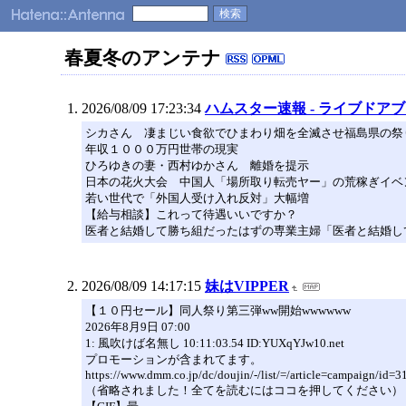
春夏冬のアンテナ
2026/08/09 17:23:34
ハムスター速報 - ライブドア
シカさん 凄まじい食欲でひまわり畑を全滅させ福島県の祭
年収１０００万円世帯の現実
ひろゆきの妻・西村ゆかさん 離婚を提示
日本の花火大会 中国人「場所取り転売ヤー」の荒稼ぎイベ
若い世代で「外国人受け入れ反対」大幅増
【給与相談】これって待遇いいですか？
医者と結婚して勝ち組だったはずの専業主婦「医者と結婚し
2026/08/09 14:17:15
妹はVIPPER
【１０円セール】同人祭り第三弾ww開始wwwwww
2026年8月9日 07:00
1: 風吹けば名無し 10:11:03.54 ID:YUXqYJw10.net
プロモーションが含まれてます。
https://www.dmm.co.jp/dc/doujin/-/list/=/article=campaign/id=
（省略されました！全てを読むにはココを押してください）