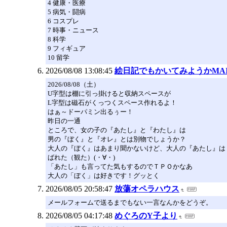
4 健康・医療
5 病気・闘病
6 コスプレ
7 時事・ニュース
8 科学
9 フィギュア
10 留学
2026/08/08 13:08:45
絵日記でもかいてみようかMAI
2026/08/08（土）
U字型は棚に引っ掛けると収納スペースが
L字型は磁石がくっつくスペース作れるよ！
はぁ～ドーパミン出るぅー！
昨日の一通
ところで、女の子の『あたし』と『わたし』は
男の『ぼく』と『オレ』とは別物でしょうか？
大人の『ぼく』はあまり聞かないけど、大人の『あたし』は
ばれた（観た）(・∀・)
「あたし」も言ってた気もするのでＴＰＯかなあ
大人の「ぼく」は好きです！グッとく
2026/08/05 20:58:47
放蕩オペラハウス
メールフォームで送るまでもない一言なんかをどうぞ。
2026/08/05 04:17:48
めぐろのY子より