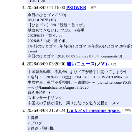
【GIF】最
2026/08/09 11:16:00
PSI!WEB
今日のひとゴマ (9500)
August 2026 (10)
【ひとゴマ】8/8「続続・首イボ」
献血もできないわけだわ。 #右手
2026/6/28「首イボ」
2026/8/5「続・首イボ」
1年前のひとゴマ 5年前のひとゴマ 10年前のひとゴマ 20年
Tweet
今日のひとゴマ | 2026.08.09 Sunday 07:34 | comments(0)
2026/08/09 03:20:30
痛いニュース(ノ∀`)
中国製自動車、不具合によりドアが勝手に開いてしまう件
1 名前：：2026/08/08(土) 17:04:54.53 ID:S5WV07OW0●.net
中國神車，車門不受控制，一路開掛⋯⋯ pic.twitter.com/YXKt
— 0 (@lammichaeltw) August 8, 2026
続きを読む ▼
スポンサードリンク
中国人の子供が溺れ、周りに助けを乞う父親と、スマ
2026/08/08 21:56:24
L u k a' s Lonesome Space.
1 将棋
2 ブログ
3 鉄道・飛行機