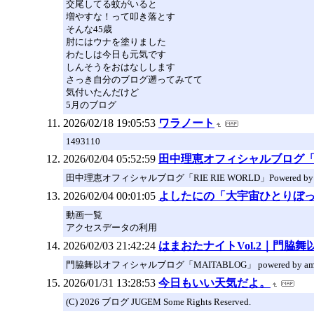
交尾してる蚊がいると
増やすな！って叩き落とす
そんな45歳
肘にはウナを塗りました
わたしは今日も元気です
しんそうをおはなしします
さっき自分のブログ遡ってみてて
気付いたんだけど
5月のブログ
2026/02/18 19:05:53
ワラノート
1493110
2026/02/04 05:52:59
田中理恵オフィシャルブログ「RieRie
田中理恵オフィシャルブログ「RIE RIE WORLD」Powered by 
2026/02/04 00:01:05
よしたにの「大宇宙ひとりぼ
動画一覧
アクセスデータの利用
2026/02/03 21:42:24
はまおたナイトVol.2｜門脇舞以オ
門脇舞以オフィシャルブログ「MAITABLOG」 powered by am
2026/01/31 13:28:53
今日もいい天気だよ。
(C) 2026 ブログ JUGEM Some Rights Reserved.