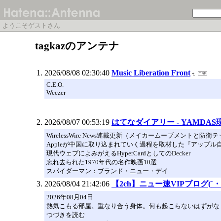
ようこそゲストさん
tagkazのアンテナ
2026/08/08 02:30:40
Music Liberation Front
C.E.O.
Weezer
2026/08/07 00:53:19
はてなダイアリー - YAMDA
WirelessWire News連載更新（メイカームーブメント
Appleが中国に取り込まれていく過程を取材した『アップル
現代ウェブによみがえるHyperCardとしてのDecker
忘れ去られた1970年代の名作映画10選
スパイダーマン：ブランド・ニュー・デイ
2026/08/04 21:42:06
【2ch】ニュー速VIPブログ(`・
2026年08月04日
熱気こもる部屋。重なり合う身体。何も起こらないはずがな
つづきを読む