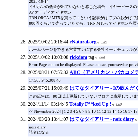
2025-10-14
イヤホンの低音が出ていないと感じた場合、イヤーピースの
AV オーディオ イヤホン
TRN ORCA / MT5を買って！という記事がはてブの
800円くらいで売っていたから、TRN MT5ってイヤホン
2025/10/02 20:16:44
eNatural.org
ホームページをできる営業マンにする会社イーナチュラルが
2025/10/02 10:03:08
rickdom
tag
Error. Page cannot be displayed. Please contact your service provi
2025/08/31 07:55:32
ABC（アメリカン・バカコメ
17.565.945.308,46
2025/07/21 15:09:49
はてなダイアリー - Iの飲んだ
この広告は、90日以上更新していないブログに表示していま
2024/11/14 03:14:45
Totally F**ked Up !
<< November 2024 | 1 2 3 4 5 6 7 8 9 10 11 12 13 14 15 16 17 1
2024/03/28 13:41:07
はてなダイアリー - noiz diary
noiz diary
読者になる