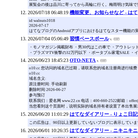
展覧会の後は品川に寄ってから高輪に行く。梅雨明け気味で
2026/07/18 06:48:19
機能変更、お知らせなど - は
id:walnuts1018
2026-07-17
はてなブログのAndroidアプリにおけるはてなスター機能の
2026/07/04 05:06:49
習慣ベースボール
・モノマガジン掲載財布 ・男30代はこの車で ・アウトレッ
・プラズマTV衝撃の32万円以下 ・ポータブル家電SALE ・
2026/06/23 18:45:23
OTO-NETA
o10.cc 您访问的域名已过期，请联系您的域名注册商进行续费
o10.cc
域名含义:
原注册时间: 手动刷新
删除时间:2026-06-27
参与预订
联系我们：爱名网 www.22.cn 电话：400-660-2522邮箱：offer
当您看到这个页面时，说明实际的域名持有者设置了本出售展
2026/06/20 11:01:29
はてなダイアリー - りょこ日
この広告は、90日以上更新していないブログに表示していま
2026/06/01 10:26:35
はてなダイアリー - ニキニキ