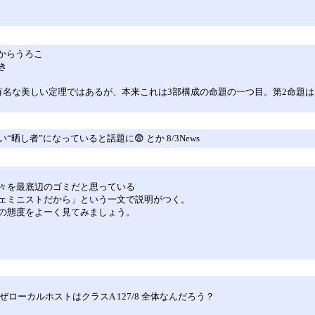
目からうろこ
き
。有名な美しい定理ではあるが、本来これは3部構成の命題の一つ目。第2命題
者”になっていると話題に😨 とか 8/3News
々を最底辺のゴミだと思っている
ェミニストだから」という一文で説明がつく。
の態度をよーく見てみましょう。
ぜローカルホストはクラスA 127/8 全体なんだろう？