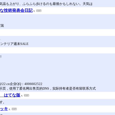
気温も上がり、ふらふら歩けるのも最後かもしれない。天気は
てな技術発表会日記
実装
ト
インテリア週末SALE
！
@22.cn企业QQ：4006602522
示页，使用了爱名网出售页的DNS，实际持有者是否有留联系方式
記 はてな版
す。
ニッキ