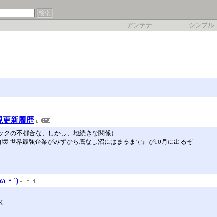
アンテナ
シンプル
S現更新履歴
と防衛テックの不都合な、しかし、地続きな関係）
自壊 世界最強企業がみずから底なし沼にはまるまで』が10月に出るぞ
ω・´)
く……