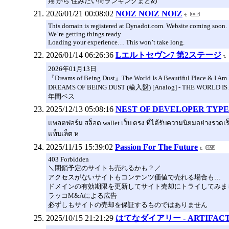
翔 から 住みたい街ランキングまとめ
2026/01/21 00:08:02
NOIZ NOIZ NOIZ
This domain is registered at Dynadot.com. Website coming soon.
We’re getting things ready
Loading your experience… This won’t take long.
2026/01/14 06:26:36
Lエルトセヴン7 第2ステージ
2026年01月13日
『Dreams of Being Dust』The World Is A Beautiful Place & I Am 
DREAMS OF BEING DUST (輸入盤) [Analog] - THE WORLD IS
年間ベス
2025/12/13 05:08:16
NEST OF DEVELOPER TYPE
แพลตฟอร์ม สล็อต wallet เว็บ ตรง ที่ได้รับความนิยมอย่างรวด
แท็บเล็ต ห
2025/11/15 15:39:02
Passion For The Future
403 Forbidden
＼閉鎖予定のサイトも売れるかも？／
アクセスがないサイトもコンテンツ価値で売れる場合も…
ドメインの有効期限を更新してサイト売却にトライしてみま
ラッコM&Aによる広告
必ずしもサイトの売却を保証するものではありません
2025/10/15 21:21:29
はてなダイアリー - ARTIFA