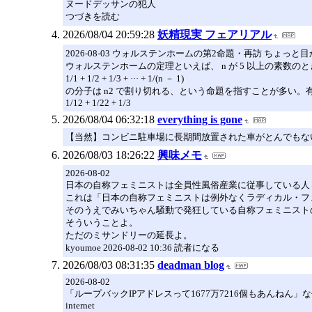
ヌードデッサンの犯人
つづきを読む
2026/08/04 20:59:28
妖精現実 フェアリアル
2026-08-03 ウォルステンホームの第2命題・再訪 ちょっと
ウォルステンホームの定理といえば、 n が 5 以上の素数のと
1/1 + 1/2 + 1/3 + ··· + 1/(n － 1)
の分子は n2 で割り切れる、という命題を指すことが多い
1/12 + 1/22 + 1/3
2026/08/04 06:32:18
everything is gone
【当然】コンビニ駐車場に長期間放置された車がとんでもない“晒し
2026/08/03 18:26:22
興味メモ
2026-08-02
日本の自称フェミニストは全員性風俗産業に従事している人
これは「日本の自称フェミニストは例外なくラディカル・フ
そのうえでみいちゃん騒動で発狂している自称フェミニスト
そういうことよ。
ただのミサンドリーの延長よ。
kyoumoe 2026-08-02 10:36 読者になる
2026/08/03 08:31:35
deadman blog
2026-08-02
「ループバックIPアドレスって1677万7216個もあんねん」な
internet