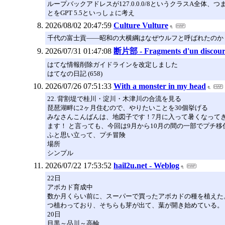
ループバックアドレスが127.0.0.0/8というクラスA全
とをGPT 5.5といっしょに考え
2026/08/02 20:47:59
Culture Vulture
千代の富士貢――昭和の大横綱はなぜウルフと呼ばれたのか？（初
2026/07/31 01:47:08
断片部 - Fragments d'un discou
はてな情報削除ガイドラインを改定しました
はてなの日記 (658)
2026/07/26 07:51:33
With a monster in my head
22. 背割堤で桂川・淀川・木津川の合流を見る
琵琶湖畔に2ヶ月住むので、やりたいことを30個挙げる
みなさんこんばんは、地図子です！7月に入って暑くなって
ます！ と言っても、今回は9月から10月の間の一部でプチ
ふと思い立って、プチ冒険
場所
シンプル
2026/07/22 17:53:52
hail2u.net - Weblog
22日
アボカド育成中
数か月くらい前に、スーパーで買ったアボカドの種を植えた
つ植わっており、そちらも芽が出て、葉が開き始めている。
20日
目黒～品川～高輪