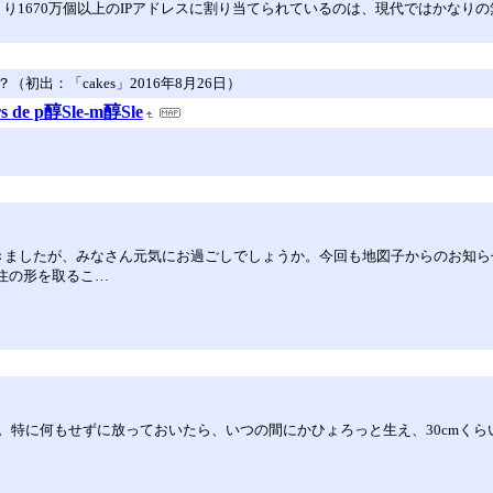
体、つまり1670万個以上のIPアドレスに割り当てられているのは、現代ではかな
出：「cakes」2016年8月26日）
rs de p醇Sle-m醇Sle
きましたが、みなさん元気にお過ごしでしょうか。今回も地図子からのお知ら
移住の形を取るこ…
。特に何もせずに放っておいたら、いつの間にかひょろっと生え、30cmく