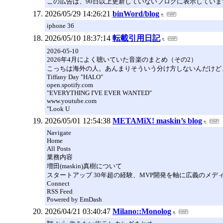
この広告は、90日以上更新していないブログに表示していま
2026/05/29 14:26:21
binWord/blog
iphone 36
2026/05/10 18:37:14
転載引用日記
2026-05-10
2026年4月によく聴いていた音楽のまとめ（その2）
こっちは海外の人。あんまりそういう分け方しないんだけど
Tiffany Day "HALO"
open.spotify.com
"EVERYTHING I'VE EVER WANTED"
www.youtube.com
"Look U
2026/05/01 12:54:38
METAMiX! maskin’s blog
Navigate
Home
All Posts
業務内容
増田(maskin)真樹について
スタートアップ 30年超の経験、MVP開発を軸に広義のメ
Connect
RSS Feed
Powered by EmDash
2026/04/21 03:40:47
Milano::Monolog