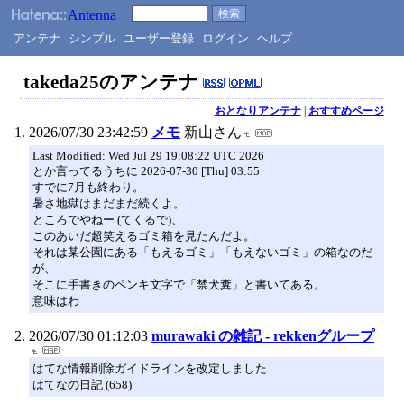
アンテナ
シンプル
ユーザー登録
ログイン
ヘルプ
takeda25のアンテナ
おとなりアンテナ
|
おすすめページ
2026/07/30 23:42:59
メモ
新山さん
Last Modified: Wed Jul 29 19:08:22 UTC 2026
とか言ってるうちに 2026-07-30 [Thu] 03:55
すでに7月も終わり。
暑さ地獄はまだまだ続くよ。
ところでやねー (てくるで)、
このあいだ超笑えるゴミ箱を見たんだよ。
それは某公園にある「もえるゴミ」「もえないゴミ」の箱なのだ
が、
そこに手書きのペンキ文字で「禁犬糞」と書いてある。
意味はわ
2026/07/30 01:12:03
murawaki の雑記 - rekkenグループ
はてな情報削除ガイドラインを改定しました
はてなの日記 (658)