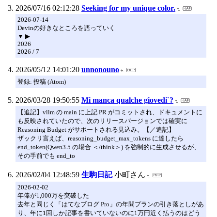
2026/07/16 02:12:28
Seeking for my unique color.
2026-07-14
Devinの好きなところを語っていく
▼ ▶
2026
2026 / 7
2026/05/12 14:01:20
unnonouno
登録: 投稿 (Atom)
2026/03/28 19:50:55
Mi manca qualche giovedi`?
【追記】vllm の main に上記 PR がコミットされ、ドキュメントに
も反映されていたので、次のリリースバージョンでは確実に
Reasoning Budget がサポートされる見込み。【／追記】
ザックリ言えば、reasoning_budget_max_tokens に達したら
end_token(Qwen3.5 の場合 ＜/think＞) を強制的に生成させるが、
その手前でも end_to
2026/02/04 12:48:59
生駒日記
小町さん
2026-02-02
年俸が1,000万を突破した
去年と同じく「はてなブログ Pro」の年間プランの引き落としがあ
り、年に1回しか記事を書いていないのに1万円近く払うのはどう