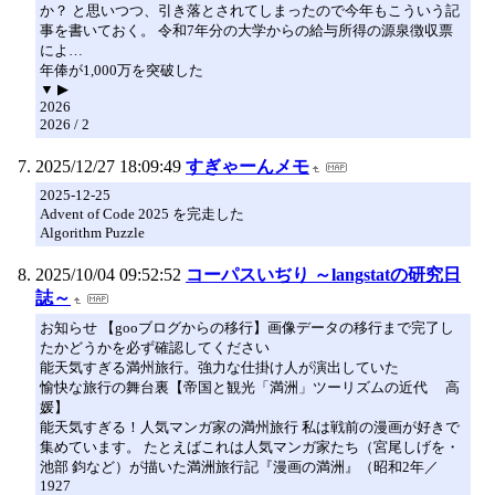
か？ と思いつつ、引き落とされてしまったので今年もこういう記
事を書いておく。 令和7年分の大学からの給与所得の源泉徴収票
によ…
年俸が1,000万を突破した
▼ ▶
2026
2026 / 2
2025/12/27 18:09:49
すぎゃーんメモ
2025-12-25
Advent of Code 2025 を完走した
Algorithm Puzzle
2025/10/04 09:52:52
コーパスいぢり ～langstatの研究日
誌～
お知らせ 【gooブログからの移行】画像データの移行まで完了し
たかどうかを必ず確認してください
能天気すぎる満州旅行。強力な仕掛け人が演出していた
愉快な旅行の舞台裏【帝国と観光「満洲」ツーリズムの近代 高
媛】
能天気すぎる！人気マンガ家の満州旅行 私は戦前の漫画が好きで
集めています。 たとえばこれは人気マンガ家たち（宮尾しげを・
池部 鈞など）が描いた満洲旅行記『漫画の満洲』（昭和2年／
1927