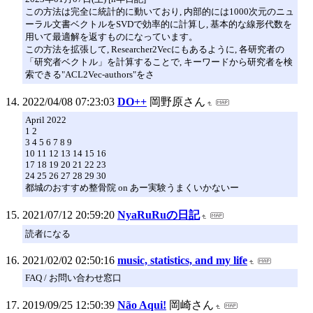
この方法は完全に統計的に動いており, 内部的には1000次元のニュ
ーラル文書ベクトルをSVDで効率的に計算し, 基本的な線形代数を
用いて最適解を返すものになっています。
この方法を拡張して, Researcher2Vecにもあるように, 各研究者の
「研究者ベクトル」を計算することで, キーワードから研究者を検
索できる"ACL2Vec-authors"をさ
2022/04/08 07:23:03
DO++
岡野原さん
April 2022
1 2
3 4 5 6 7 8 9
10 11 12 13 14 15 16
17 18 19 20 21 22 23
24 25 26 27 28 29 30
都城のおすすめ整骨院 on あー実験うまくいかないー
2021/07/12 20:59:20
NyaRuRuの日記
読者になる
2021/02/02 02:50:16
music, statistics, and my life
FAQ / お問い合わせ窓口
2019/09/25 12:50:39
Não Aqui!
岡崎さん