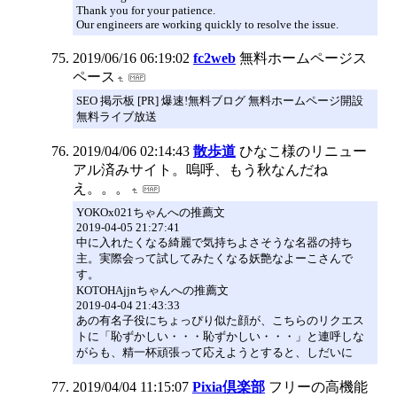
Thank you for your patience.
Our engineers are working quickly to resolve the issue.
2019/06/16 06:19:02
fc2web
無料ホームページス
ペース
SEO 掲示板 [PR] 爆速!無料ブログ 無料ホームページ開設
無料ライブ放送
2019/04/06 02:14:43
散歩道
ひなこ様のリニュー
アル済みサイト。嗚呼、もう秋なんだね
え。。。
YOKOx021ちゃんへの推薦文
2019-04-05 21:27:41
中に入れたくなる綺麗で気持ちよさそうな名器の持ち
主。実際会って試してみたくなる妖艶なよーこさんで
す。
KOTOHAjjnちゃんへの推薦文
2019-04-04 21:43:33
あの有名子役にちょっぴり似た顔が、こちらのリクエス
トに「恥ずかしい・・・恥ずかしい・・・」と連呼しな
がらも、精一杯頑張って応えようとすると、しだいに
2019/04/04 11:15:07
Pixia倶楽部
フリーの高機能