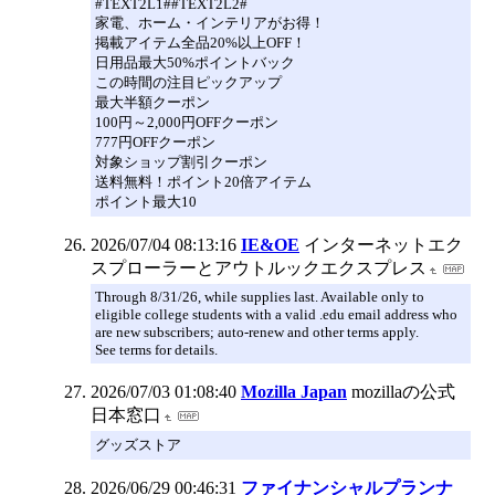
#TEXT2L1##TEXT2L2#
家電、ホーム・インテリアがお得！
掲載アイテム全品20%以上OFF！
日用品最大50%ポイントバック
この時間の注目ピックアップ
最大半額クーポン
100円～2,000円OFFクーポン
777円OFFクーポン
対象ショップ割引クーポン
送料無料！ポイント20倍アイテム
ポイント最大10
2026/07/04 08:13:16
IE&OE
インターネットエク
スプローラーとアウトルックエクスプレス
Through 8/31/26, while supplies last. Available only to
eligible college students with a valid .edu email address who
are new subscribers; auto-renew and other terms apply.
See terms for details.
2026/07/03 01:08:40
Mozilla Japan
mozillaの公式
日本窓口
グッズストア
2026/06/29 00:46:31
ファイナンシャルプランナ