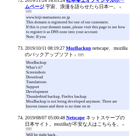
2019/11/24 14:03:24
松本零士オフィシャルホー
ムページ
宇宙、浪漫を語らせたら日本一。
www.leiji-matsumoto.ne.jp
This domain is registered for one of our customers.
If this is your domain name, please visit this page to see how
to register it as DNS zone into your account.
Note: If you
2019/10/11 08:19:27
MozBackup
netscape、mozilla
のバックアップソフト
MozBackup
What’s it?
Screenshots
Download
Translations
Support
Development
Thunderbird backup, Firefox backup
MozBackup is not being developed anymore. There are
known issues and there is no time on m
2019/08/07 05:00:48
Netscape
ネットスケープの
日本サイト。mozillaが不安な人はこちらを。
Will be right back...