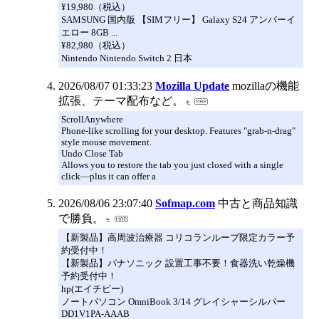
¥19,980（税込）
SAMSUNG 国内版 【SIMフリー】 Galaxy S24 アンバーイ
エロー 8GB ...
¥82,980（税込）
Nintendo Nintendo Switch 2 日本
2026/08/07 01:33:23
Mozilla Update
mozillaの機能
拡張、テーマ配布など。
ScrollAnywhere
Phone-like scrolling for your desktop. Features "grab-n-drag"
style mouse movement.
Undo Close Tab
Allows you to restore the tab you just closed with a single
click—plus it can offer a
2026/08/06 23:07:40
Sofmap.com
中古と商品知識
で勝負。
【新製品】高周波治療器 コリコランループ限定カラー予
約受付中！
【新製品】パナソニック 設置工事不要！食器洗い乾燥機
予約受付中！
hp(エイチピー)
ノートパソコン OmniBook 3/14 グレイシャーシルバー
DD1V1PA-AAAB