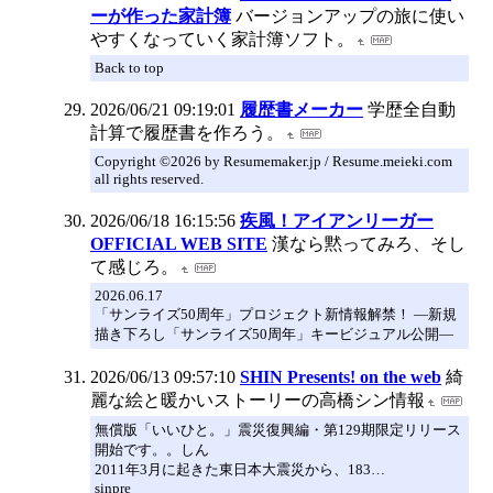
ーが作った家計簿
バージョンアップの旅に使い
やすくなっていく家計簿ソフト。
Back to top
2026/06/21 09:19:01
履歴書メーカー
学歴全自動
計算で履歴書を作ろう。
Copyright ©2026 by Resumemaker.jp / Resume.meieki.com
all rights reserved.
2026/06/18 16:15:56
疾風！アイアンリーガー
OFFICIAL WEB SITE
漢なら黙ってみろ、そし
て感じろ。
2026.06.17
「サンライズ50周年」プロジェクト新情報解禁！ ―新規
描き下ろし「サンライズ50周年」キービジュアル公開―
2026/06/13 09:57:10
SHIN Presents! on the web
綺
麗な絵と暖かいストーリーの高橋シン情報
無償版「いいひと。」震災復興編・第129期限定リリース
開始です。。しん
2011年3月に起きた東日本大震災から、183…
sinpre