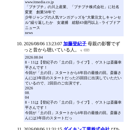
www.itmedia.co.jp
「プチプチ」の川上産業、「プチプチ株式会社」に社名
変更 創業58年で
少年ジャンプの人気マンガグッズを“大量注文しキャンセ
ル”繰り返したか 女逮捕 総額43億円以上 - ライブドア
ニュース
news
2026/08/06 13:23:07
加藤登紀子
母親の影響でず
っと昔から聴いている人。
2026.08.04
8・11は【登紀子の「土の日」ライブ】、ゲストは斎藤幸
平さんです！
今回が「土の日」スタートから6年目の最後の回。斎藤さ
んには3年目のスタートだった25回目に出演していただい
ているので、2回目のご出演です。
2026
08.
04
8・11は【登紀子の「土の日」ライブ】、ゲストは斎藤幸
平さんです！
今回が「土の日」スタートから6年目の最後の回。斎藤さ
んには3年目のスタートだっ
2026/08/06 11:31:15
ダイキン工業株式会社
ぴち