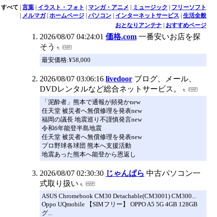
すべて
|
言葉
|
イラスト・フォト
|
マンガ・アニメ
|
ミュージック
|
フリーソフト
|
メルマガ
|
ホームページ
|
パソコン
|
インターネットサービス
|
生活全般
おとなりアンテナ
|
おすすめページ
2026/08/07 04:24:01
価格.com
一番安いお店を探
そう
最安価格:¥58,000
2026/08/07 03:06:16
livedoor
ブログ、メール、
DVDレンタルなど総合ネットサービス。
「泥酔者」熊本で通報が頻発かnew
任天堂 被災者へ無償修理を発表new
福岡の議長 地震巡り不謹慎発言new
令和6年能登半島地震
任天堂 被災者へ無償修理を発表new
プロ野球各球団 熊本へ支援活動
地震あった熊本へ能登から恩返し
2026/08/07 02:30:30
じゃんぱら
中古パソコン一
式取り扱い
ASUS Chromebook CM30 Detachable(CM3001) CM300...
Oppo UQmobile 【SIMフリー】 OPPO A5 5G 4GB 128GB
グ...