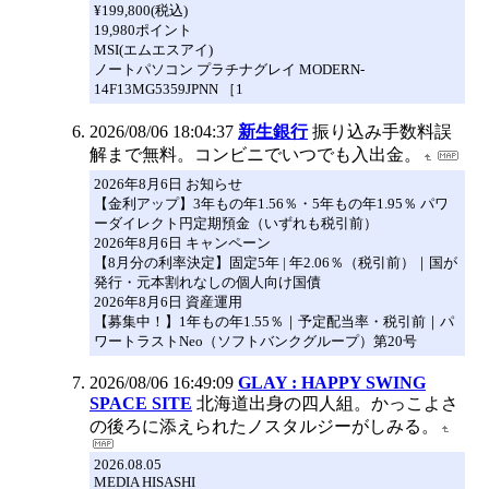
¥199,800(税込)
19,980ポイント
MSI(エムエスアイ)
ノートパソコン プラチナグレイ MODERN-
14F13MG5359JPNN ［1
2026/08/06 18:04:37
新生銀行
振り込み手数料誤
解まで無料。コンビニでいつでも入出金。
2026年8月6日 お知らせ
【金利アップ】3年もの年1.56％・5年もの年1.95％ パワ
ーダイレクト円定期預金（いずれも税引前）
2026年8月6日 キャンペーン
【8月分の利率決定】固定5年 | 年2.06％（税引前）｜国が
発行・元本割れなしの個人向け国債
2026年8月6日 資産運用
【募集中！】1年もの年1.55％｜予定配当率・税引前｜パ
ワートラストNeo（ソフトバンクグループ）第20号
2026/08/06 16:49:09
GLAY : HAPPY SWING
SPACE SITE
北海道出身の四人組。かっこよさ
の後ろに添えられたノスタルジーがしみる。
2026.08.05
MEDIA HISASHI