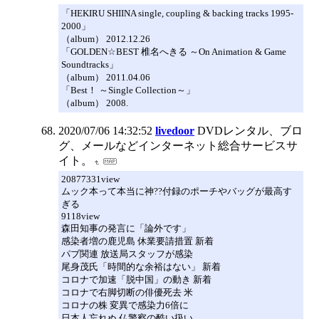
「HEKIRU SHIINA single, coupling & backing tracks 1995-
2000」
（album） 2012.12.26
「GOLDEN☆BEST 椎名へきる ～On Animation & Game
Soundtracks」
（album） 2011.04.06
「Best！ ～Single Collection～」
（album） 2008.
2020/07/06 14:32:52
livedoor
DVDレンタル、ブロ
グ、メールなどインターネット総合サービスサ
イト。
20877331view
ムック本って本当に神??付録のポーチやバッグが最高す
ぎる
9118view
森田知事の発言に「論外です」
感染者増の鹿児島 休業要請措置 新着
パブ関連 放送局スタッフが感染
尾身茂氏「時間的な余裕はない」 新着
コロナで加速「脱中国」の動き 新着
コロナで右脚切断の俳優死去 米
コロナの株 変異で感染力6倍に
日本人忘れぬ 仏警察の酷い扱い