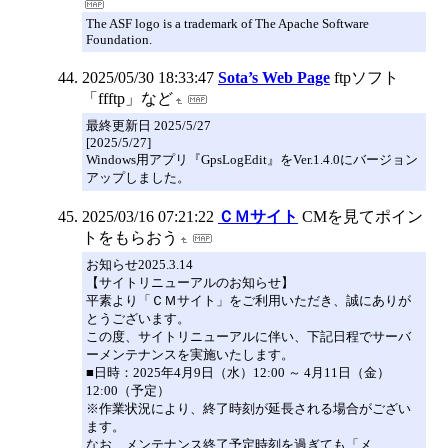
The ASF logo is a trademark of The Apache Software
Foundation.
2025/05/30 18:33:47
Sota’s Web Page
ftpソフト
「ffftp」など
最終更新日 2025/5/27
[2025/5/27]
Windows用アプリ『GpsLogEdit』をVer.1.4.0にバージョン
アップしました。
2025/03/16 07:21:22
ＣＭサイト
CMを見てポイン
トをもらおう
お知らせ2025.3.14
【サイトリニューアルのお知らせ】
平素より「ＣＭサイト」をご利用いただき、誠にありが
とうございます。
この度、サイトリニューアルに伴い、下記日程でサーバ
ーメンテナンスを実施いたします。
■日時：2025年4月9日（水）12:00 ～ 4月11日（金）
12:00（予定）
※作業状況により、終了時刻が延長される場合がござい
ます。
なお、メンテナンス終了予定時刻を過ぎても「メ