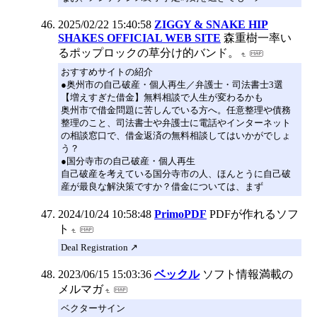
2025/02/22 15:40:58
ZIGGY & SNAKE HIP
SHAKES OFFICIAL WEB SITE
森重樹一率い
るポップロックの草分け的バンド。
おすすめサイトの紹介
●奥州市の自己破産・個人再生／弁護士・司法書士3選
【増えすぎた借金】無料相談で人生が変わるかも
奥州市で借金問題に苦しんでいる方へ。任意整理や債務
整理のこと、司法書士や弁護士に電話やインターネット
の相談窓口で、借金返済の無料相談してはいかがでしょ
う？
●国分寺市の自己破産・個人再生
自己破産を考えている国分寺市の人、ほんとうに自己破
産が最良な解決策ですか？借金については、まず
2024/10/24 10:58:48
PrimoPDF
PDFが作れるソフ
ト
Deal Registration ↗︎
2023/06/15 15:03:36
ベックル
ソフト情報満載の
メルマガ
ベクターサイン