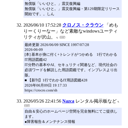
無償版「いいひと。」震災復興編
無償版「いいひと。」震災復興編・第129期限定リリース
開始です。。しん
2026/06/10 17:52:28
クロノス・クラウン
「めも
りーくりーなー」など素敵なwindowsユーティ
リティが沢山。
最終更新 2026/06/09 SINCE 1997/07/28
2026-06-09
[本] 基本が身に付く+トレンドがつかめる 1行でわかる
IT用語図鑑42
IT分野の基本やAI、セキュリティ関連など、現代社会の
必須ワードを解説した用語図鑑です。インプレスより出
版。
■ 【新刊】1行でわかるIT用語図鑑428
2026年06月09日 19:17:33
https://crocro.com/sh
2026/05/26 22:41:56
Nazca
レンタル掲示板など
自由＆安心のホームページ空間を完全無料にてご提供し
ます。
●障害報告＆メンテナンス情報