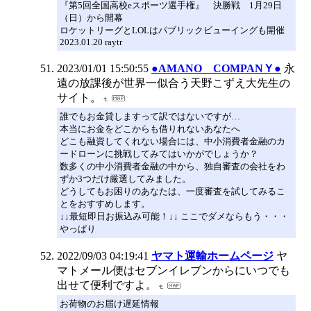
『第5回全国高校eスポーツ選手権』 決勝戦 1月29日
（日）から開幕
ロケットリーグとLOLはパブリックビューイングも開催
2023.01.20 raytr
2023/01/01 15:50:55
●AMANO COMPANＹ●
永
遠の放課後が世界一似合う天野こずえ大先生の
サイト。
誰でもお金貸しますって訳ではないですが…
本当にお金をどこからも借りれないあなたへ
どこも融資してくれない場合には、中小消費者金融のカ
ードローンに挑戦してみてはいかがでしょうか？
数多くの中小消費者金融の中から、独自審査の会社をわ
ずか3つだけ厳選してみました。
どうしてもお困りのあなたは、一度審査を試してみるこ
とをおすすめします。
↓↓最短即日お振込み可能！↓↓ ここでダメならもう・・・
やっぱり
2022/09/03 04:19:41
ヤマト運輸ホームページ
ヤ
マトメール便はセブンイレブンからにいつでも
出せて便利ですよ。
お荷物のお届け遅延情報