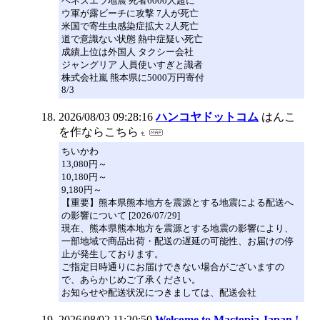
ベネズエラ地震 死者6000人超に
ウ軍が露ビーチに攻撃 7人が死亡
米国で寄生虫感染症拡大 2人死亡
道で意識ない状態 熱中症疑い死亡
成績上位は外国人 タクシー会社
ジャングリア 人員使いすぎと識者
株式会社嵐 熊本県に5000万円寄付
8/3
2026/08/03 09:28:16
ハンコヤドットコム
はんこ
を作ならこちら
ちいかわ
13,080円～
10,180円～
9,180円～
【重要】熊本県熊本地方を震源とする地震による配送へ
の影響について [2026/07/29]
現在、熊本県熊本地方を震源とする地震の影響により、
一部地域で商品出荷・配送の遅延の可能性、お届けの停
止が発生しております。
ご指定日時通りにお届けできない場合がございますの
で、あらかじめご了承ください。
お知らせや配送状況につきましては、配送会社
2026/08/02 11:20:50
Welcome to Mactopia Japan !