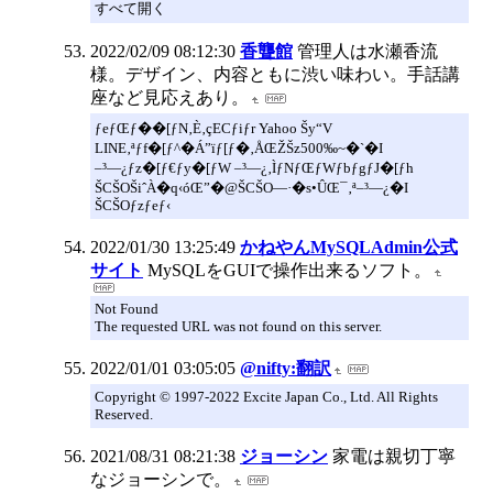
すべて開く
2022/02/09 08:12:30
香聾館
管理人は水瀬香流
様。デザイン、内容ともに渋い味わい。手話講
座など見応えあり。
ƒeƒŒƒ��[ƒN‚È‚çECƒiƒr Yahoo Šy“V
LINE‚ªƒf�[ƒ^�Á”ïƒ[ƒ�‚ÅŒŽŠz500‰~�`�I
–³—¿ƒz�[ƒ€ƒy�[ƒW –³—¿‚ÌƒNƒŒƒWƒbƒgƒJ�[ƒh
ŠCŠOŠiˆÀ�q‹óŒ”�@ŠCŠO—·�s•ÛŒ¯‚ª–³—¿�I
ŠCŠOƒzƒeƒ‹
2022/01/30 13:25:49
かねやんMySQLAdmin公式
サイト
MySQLをGUIで操作出来るソフト。
Not Found
The requested URL was not found on this server.
2022/01/01 03:05:05
@nifty:翻訳
Copyright © 1997-2022 Excite Japan Co., Ltd. All Rights
Reserved.
2021/08/31 08:21:38
ジョーシン
家電は親切丁寧
なジョーシンで。