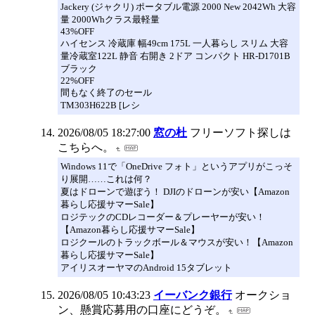
Jackery (ジャクリ) ポータブル電源 2000 New 2042Wh 大容
量 2000Whクラス最軽量
43%OFF
ハイセンス 冷蔵庫 幅49cm 175L 一人暮らし スリム 大容
量冷蔵室122L 静音 右開き 2ドア コンパクト HR-D1701B
ブラック
22%OFF
間もなく終了のセール
TM303H622B [レシ
2026/08/05 18:27:00
窓の杜
フリーソフト探しは
こちらへ。
Windows 11で「OneDrive フォト」というアプリがこっそ
り展開……これは何？
夏はドローンで遊ぼう！ DJIのドローンが安い【Amazon
暮らし応援サマーSale】
ロジテックのCDレコーダー＆プレーヤーが安い！
【Amazon暮らし応援サマーSale】
ロジクールのトラックボール＆マウスが安い！【Amazon
暮らし応援サマーSale】
アイリスオーヤマのAndroid 15タブレット
2026/08/05 10:43:23
イーバンク銀行
オークショ
ン、懸賞応募用の口座にどうぞ。