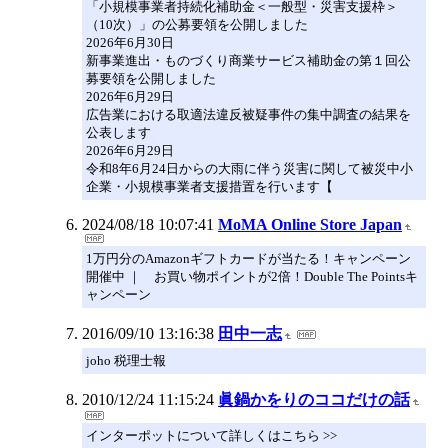
「小規模事業者持続化補助金＜一般型・災害支援枠＞
（10次）」の公募要領を公開しました
2026年6月30日
新事業進出・ものづくり商業サービス補助金の第１回公
募要領を公開しました
2026年6月29日
広告業における取適法違反被疑事件の集中調査の結果を
公表します
2026年6月29日
令和8年6月24日からの大雨に伴う災害に関して被災中小
企業・小規模事業者支援措置を行います【
2024/08/18 10:07:41
MoMA Online Store Japan
1万円分のAmazonギフトカードが当たる！キャンペーン
開催中 ｜ お買い物ポイントが2倍！Double The Pointsキ
ャンペーン
2016/09/10 13:16:38
田中一志
joho 税理士報
2010/12/24 11:15:24
眞鍋かをりのココだけの話
インターポットについて詳しくはこちら >>