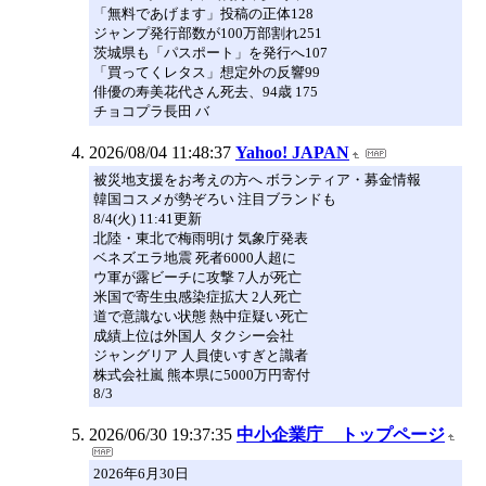
「無料であげます」投稿の正体128
ジャンプ発行部数が100万部割れ251
茨城県も「パスポート」を発行へ107
「買ってくレタス」想定外の反響99
俳優の寿美花代さん死去、94歳 175
チョコプラ長田 バ
2026/08/04 11:48:37
Yahoo! JAPAN
被災地支援をお考えの方へ ボランティア・募金情報
韓国コスメが勢ぞろい 注目ブランドも
8/4(火) 11:41更新
北陸・東北で梅雨明け 気象庁発表
ベネズエラ地震 死者6000人超に
ウ軍が露ビーチに攻撃 7人が死亡
米国で寄生虫感染症拡大 2人死亡
道で意識ない状態 熱中症疑い死亡
成績上位は外国人 タクシー会社
ジャングリア 人員使いすぎと識者
株式会社嵐 熊本県に5000万円寄付
8/3
2026/06/30 19:37:35
中小企業庁 トップページ
2026年6月30日