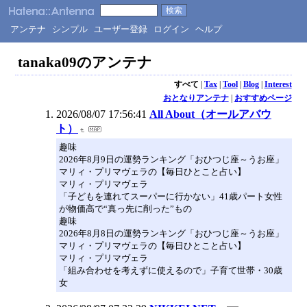
アンテナ
シンプル
ユーザー登録
ログイン
ヘルプ
tanaka09のアンテナ
すべて
|
Tax
|
Tool
|
Blog
|
Interest
おとなりアンテナ
|
おすすめページ
2026/08/07 17:56:41
All About（オールアバウ
ト）
趣味
2026年8月9日の運勢ランキング「おひつじ座～うお座」
マリィ・プリマヴェラの【毎日ひとこと占い】
マリィ・プリマヴェラ
「子どもを連れてスーパーに行かない」41歳パート女性
が物価高で“真っ先に削った”もの
趣味
2026年8月8日の運勢ランキング「おひつじ座～うお座」
マリィ・プリマヴェラの【毎日ひとこと占い】
マリィ・プリマヴェラ
「組み合わせを考えずに使えるので」子育て世帯・30歳
女