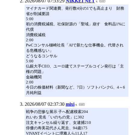
2026/08/07 07:33:29
NIKKEI NET
マイナカード関連費、発行数4分の1でも高止まり 財務
省が削減要請
5:00
初の消費税減税、社保財源の「聖域」崩す 食料品1%に
代償
消費税減税
2:00
PwCコンサル樋崎社長「AIで新たな仕事機会。代替され
る危機感ない」
どうなるコンサル
5:00
仏銀大手CEO、ユーロ建てステーブルコイン発行は「主
権の問題」
金融機関
2:00
今日の株価材料（新聞など、7日）ソフトバンクG、4～6
月純利益
2026/08/07 02:37:30
mixi
戦争の悲惨な展示 子へ配慮模索204
れいわ 党名「いのちの党」に302
注文キャンセル繰り返す、女逮捕210
俳優の寿美花代さん死去、94歳175
VIVANTイベントに堺雅人ら11人17