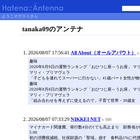
ようこそゲストさん
tanaka09のアンテナ
2026/08/07 17:56:41
All About（オールアバウト）
趣味
2026年8月9日の運勢ランキング「おひつじ座～うお座」 
マリィ・プリマヴェラ
「子どもを連れてスーパーに行かない」41歳パート女性が物
趣味
2026年8月8日の運勢ランキング「おひつじ座～うお座」 
マリィ・プリマヴェラ
「組み合わせを考えずに使えるので」子育て世帯・30歳女
2026/08/07 07:33:29
NIKKEI NET
マイナカード関連費、発行数4分の1でも高止まり 財務省が
5:00
初の消費税減税、社保財源の「聖域」崩す 食料品1%に代