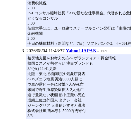
消費税減税
2:00
PwCコンサル樋崎社長「AIで新たな仕事機会。代替される危
どうなるコンサル
5:00
仏銀大手CEO、ユーロ建てステーブルコイン発行は「主権の
金融機関
2:00
今日の株価材料（新聞など、7日）ソフトバンクG、4～6月
2026/08/04 11:48:37
Yahoo! JAPAN
被災地支援をお考えの方へ ボランティア・募金情報
韓国コスメが勢ぞろい 注目ブランドも
8/4(火) 11:41更新
北陸・東北で梅雨明け 気象庁発表
ベネズエラ地震 死者6000人超に
ウ軍が露ビーチに攻撃 7人が死亡
米国で寄生虫感染症拡大 2人死亡
道で意識ない状態 熱中症疑い死亡
成績上位は外国人 タクシー会社
ジャングリア 人員使いすぎと識者
株式会社嵐 熊本県に5000万円寄付
8/3