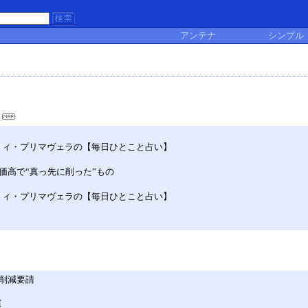
アンテナ
シンプル
マリィ・プリマヴェラの【毎日ひとこと占い】
価高で“真っ先に削った”もの
マリィ・プリマヴェラの【毎日ひとこと占い】
削減要請
償