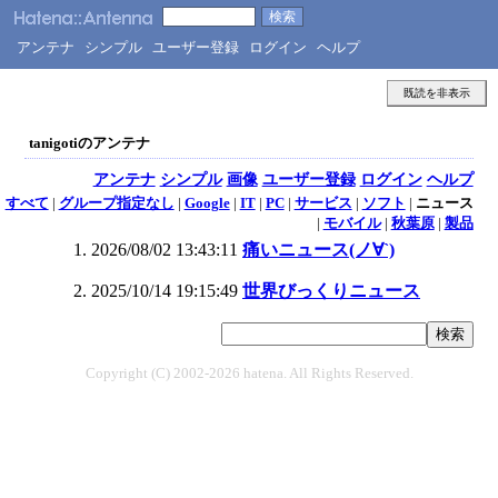
アンテナ
シンプル
ユーザー登録
ログイン
ヘルプ
既読を非表示
tanigotiのアンテナ
アンテナ
シンプル
画像
ユーザー登録
ログイン
ヘルプ
すべて
|
グループ指定なし
|
Google
|
IT
|
PC
|
サービス
|
ソフト
|
ニュース
|
モバイル
|
秋葉原
|
製品
2026/08/02 13:43:11
痛いニュース(ノ∀`)
2025/10/14 19:15:49
世界びっくりニュース
Copyright (C) 2002-2026 hatena. All Rights Reserved.