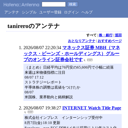
アンテナ
シンプル
ユーザー登録
ログイン
ヘルプ
tanireroのアンテナ
すべて
|
株・銀行
|
巡回
おとなりアンテナ
|
おすすめページ
2026/08/07 22:20:34
マネックス証券 MBH（マネ
ックス・ビーンズ・ホールディングス）グルー
プのオンライン証券会社です
（まとめ）日経平均は76円安の65,606円で小幅に続落
来週は米物価指標に注目
08/07 17:12
ストラテジーレポート
半導体株の調整は底値をつけたか
08/07
米国株、業界動向と銘柄解説
2026/08/07 19:38:27
INTERNET Watch Title Page
株式会社インプレス インターンシップ受付中
8月7日(金) 18:10 更新
Synology、non-ECC DDR4メモリ採用により低コスト化