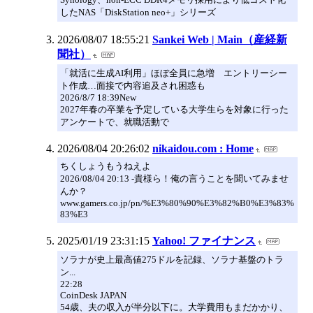
したNAS「DiskStation neo+」シリーズ
2026/08/07 18:55:21
Sankei Web | Main（産経新
聞社）
「就活に生成AI利用」ほぼ全員に急増 エントリーシー
ト作成…面接で内容追及され困惑も
2026/8/7 18:39New
2027年春の卒業を予定している大学生らを対象に行った
アンケートで、就職活動で
2026/08/04 20:26:02
nikaidou.com : Home
ちくしょうもうねえよ
2026/08/04 20:13 -貴様ら！俺の言うことを聞いてみませ
んか？
www.gamers.co.jp/pn/%E3%80%90%E3%82%B0%E3%83%
83%E3
2025/01/19 23:31:15
Yahoo! ファイナンス
ソラナが史上最高値275ドルを記録、ソラナ基盤のトラ
ン...
22:28
CoinDesk JAPAN
54歳、夫の収入が半分以下に。大学費用もまだかかり、