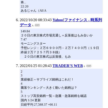
将...
22:20
あるじゃん（All A
2022/10/20 08:33:43
Yahoo!ファイナンス - 時系列
データ
149.84
２０日の東京株式市場見通し＝反落後はもみ合いか
7:47
モーニングスター
予想レンジ：２万６９００円－２万７４００円（１９日
終値２万７２５７円３８銭）
２０日の東京株式は反落後、もみ
2022/01/25 01:28:43
TRADER’S WEB
2
3
業績修正～サプライズ銘柄はこれだ！
4
騰落ランキング～大きく動いた銘柄は？
5
ストップ高安銘柄一覧～急騰・急落銘柄を確認
国内 1/24 更新
日経平均 27,588.37 +66.11