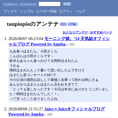
アンテナ
シンプル
ユーザー登録
ログイン
ヘルプ
tanpiopioのアンテナ
おとなりアンテナ
|
おすすめページ
2026/08/07 06:23:04
モーニング娘。‘14 天気組オフィシ
ャルブログ Powered by Ameba
もあ食べほまたん。小田さくら
こんばんは小田さくらです～
鈴木もあちゃん食べかけてる岡村ほまれたん
うわぁ
岡村ほまれたんって書いて思い出したんですけど
ほまたん昔コンサートのMCで
その公演の感想お話しして最後に名乗って終わる時にさぁ
みんなからほまたんほまたん言われすぎてて
「とっても楽しかったです！今日は本当にありがとうございまし
た！岡村ほまれたんでした！！」
って言ったことありましたよね
2026/08/06 21:51:27
Juice＝Juiceオフィシャルブログ
Powered by Ameba