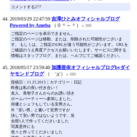
コメントする277
2019/03/29 22:47:59
吉澤ひとみオフィシャルブログ
Powered by Ameba
（０＾～＾）
ご指定のページを表示できません。
ご指定のページは移動、または、削除された可能性がございま
す。 もしくは、ご指定のURLが違う可能性がございます。 URLを
ご確認のうえ再度アクセスお願いいたします。サービスに関する
情報はスタッフブログ、または、ヘルプにてご確認ください。
2018/05/17 23:59:40
加護亜依オフィシャルブログbyダイ
ヤモンドブログ
（ ‘д‘）
投稿日：11.25.2015｜カテゴリー：日記
昨夜は私の長い付き合い！
友人、美智子さんからのお誘い頂き
ホームパーティーへ参加しました。
俳優とシェフもしている安男さん。
※「安い男」と書いて安男ですが
決して安い男ではないようです。笑
全部1人で作ってくださいました
写真意外にも
色々と作ってくださいました