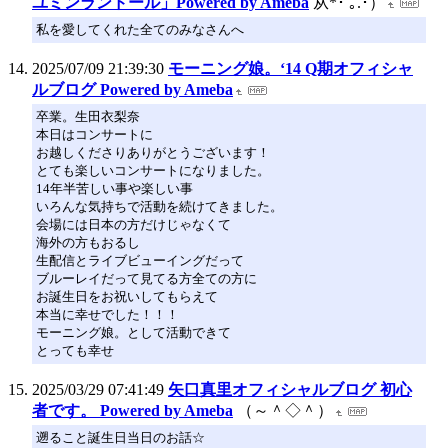
ユミンランドール」Powered by Ameba
从*･ ｡.･）
私を愛してくれた全てのみなさんへ
2025/07/09 21:39:30
モーニング娘。‘14 Q期オフィシャ
ルブログ Powered by Ameba
卒業。生田衣梨奈
本日はコンサートに
お越しくださりありがとうございます！
とても楽しいコンサートになりました。
14年半苦しい事や楽しい事
いろんな気持ちで活動を続けてきました。
会場には日本の方だけじゃなくて
海外の方もおるし
生配信とライブビューイングだって
ブルーレイだって見てる方全ての方に
お誕生日をお祝いしてもらえて
本当に幸せでした！！！
モーニング娘。として活動できて
とっても幸せ
2025/03/29 07:41:49
矢口真里オフィシャルブログ 初心
者です。 Powered by Ameba
（～＾◇＾）
遡ること誕生日当日のお話☆