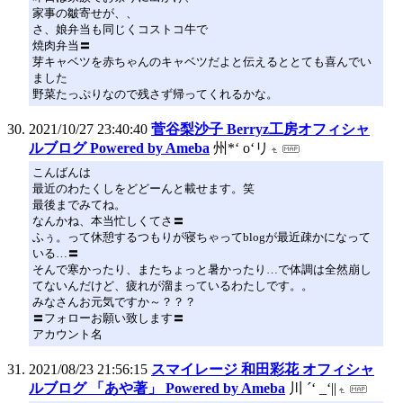
家事の皺寄せが、、
さ、娘弁当も同じくコストコ牛で
焼肉弁当〓
芽キャベツを赤ちゃんのキャベツだよと伝えるととても喜んでい
ました
野菜たっぷりなので残さず帰ってくれるかな。
2021/10/27 23:40:40
菅谷梨沙子 Berryz工房オフィシャ
ルブログ Powered by Ameba
州*‘ o‘リ
こんばんは
最近のわたくしをどどーんと載せます。笑
最後までみてね。
なんかね、本当忙しくてさ〓
ふぅ。って休憩するつもりが寝ちゃってblogが最近疎かになって
いる…〓
そんで寒かったり、またちょっと暑かったり…で体調は全然崩し
てないんだけど、疲れが溜まっているわたしです。。
みなさんお元気ですか～？？？
〓フォローお願い致します〓
アカウント名
2021/08/23 21:56:15
スマイレージ 和田彩花 オフィシャ
ルブログ 「あや著」 Powered by Ameba
川 ´‘ _‘||