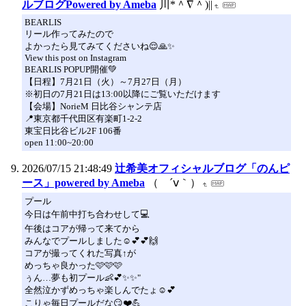
ルブログPowered by Ameba
川*＾∇＾)||
BEARLIS
リール作ってみたので
よかったら見てみてくださいね😌🙏✨
View this post on Instagram
BEARLIS POPUP開催💚
【日程】7月21日（火）～7月27日（月）
※初日の7月21日は13:00以降にご覧いただけます
【会場】NorieM 日比谷シャンテ店
📍東京都千代田区有楽町1-2-2
東宝日比谷ビル2F 106番
open 11:00~20:00
2026/07/15 21:48:49
辻希美オフィシャルブログ「のんピ
ース」powered by Ameba
（ ´ⅴ｀）
プール
今日は午前中打ち合わせして💻
午後はコアが帰って来てから
みんなでプールしました☺️💕💕🙌
コアが撮ってくれた写真↑が
めっちゃ良かった🩷🩷🩷
ぅん…夢も初プール👶💕✨✨"
全然泣かずめっちゃ楽しんでたょ☺️💕
こりゃ毎日プールだな😏❤️💪