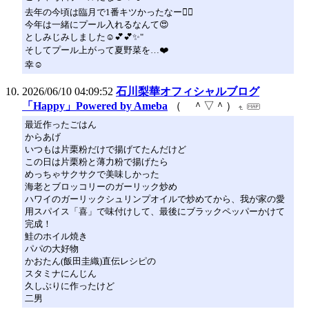
去年の今頃は臨月で1番キツかったなー😵‍💫
今年は一緒にプール入れるなんて😍
としみじみしました☺️💕💕✨"
そしてプール上がって夏野菜を…❤️
幸☺
2026/06/10 04:09:52
石川梨華オフィシャルブログ
「Happy」Powered by Ameba
（ ＾▽＾）
最近作ったごはん
からあげ
いつもは片栗粉だけで揚げてたんだけど
この日は片栗粉と薄力粉で揚げたら
めっちゃサクサクで美味しかった
海老とブロッコリーのガーリック炒め
ハワイのガーリックシュリンプオイルで炒めてから、我が家の愛
用スパイス「喜」で味付けして、最後にブラックペッパーかけて
完成！
鮭のホイル焼き
パパの大好物
かおたん(飯田圭織)直伝レシピの
スタミナにんじん
久しぶりに作ったけど
二男