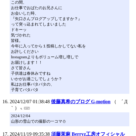
この間、
お仕事でおばたのお兄さんに
お会いした時、
『矢口さんブログアップしてますか？』
って突っ込まれてしまいました
ドキーッ
気づかれた
皆様。
今年に入ってから１投稿しかしてない私を
お許しください
Instagramよりもボリューム増し増しで
お届けします！！
さて皆さん
子供達は春休みですね
いかがお過ごしでしょうか？
私はお仕事バタバタの、
子育てバタバタ
2024/12/07 01:38:48
後藤真希のブログ G-motion
（ ´ Д
｀）
2024/12/04
山形の雪山での撮影の一コマ⛄️
2024/11/19 09:35:38
須藤茉麻 Berryz工房オフィシャル