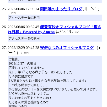
2023/06/06 17:39:24
岡田唯のまったりブログ
川 ´^｀）
アクセスデータの利用
2023/06/06 00:32:45
能登有沙オフィシャルブログ「癒さ
れ日和」Powered by Ameba
从*´ ο｀ﾘ
アクセスデータの利用
2022/12/29 09:47:28
安倍なつみオフィシャルブログ
（●
´ー｀）
ご報告。
2022/12/27 火曜日
応援してくださる皆様へ。
先日、第3子となる我が子を出産いたしました。
母子共に健康です！
5人家族となり益々賑やかな年末年始を過ごしています♪
この先も穏やかで楽しく、、
掛け替えのない日々を大切に紡いでいきたいと思っております。
どうぞお身体に気をつけて…
良いお年をお迎えくださいね！
たくさんの愛と感謝を込めて…
安倍なつみ♡