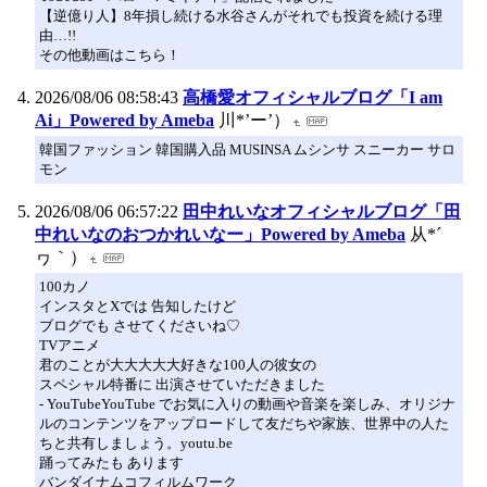
【逆億り人】8年損し続ける水谷さんがそれでも投資を続ける理
由…!!
その他動画はこちら！
2026/08/06 08:58:43
高橋愛オフィシャルブログ「I am
Ai」Powered by Ameba
川*’ー’）
韓国ファッション 韓国購入品 MUSINSA ムシンサ スニーカー サロ
モン
2026/08/06 06:57:22
田中れいなオフィシャルブログ「田
中れいなのおつかれいなー」Powered by Ameba
从*´
ヮ｀）
100カノ
インスタとXでは 告知したけど
ブログでも させてくださいね♡
TVアニメ
君のことが大大大大大好きな100人の彼女の
スペシャル特番に 出演させていただきました
- YouTubeYouTube でお気に入りの動画や音楽を楽しみ、オリジナ
ルのコンテンツをアップロードして友だちや家族、世界中の人た
ちと共有しましょう。youtu.be
踊ってみたも あります
バンダイナムコフィルムワーク