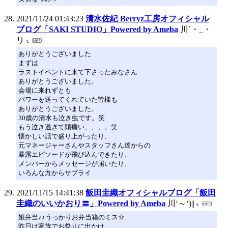
2021/11/24 01:43:23
清水佐紀 Berryz工房オフィシャル
ブログ「SAKI STUDIO」Powered by Ameba
川´・_・
リ
ありがとうございました
まずは
ラストイベントに来て下さったみなさん
ありがとうございました。
会場に来れずとも
パワーを送ってくれていた皆様も
ありがとうございました。
30歳の清水も泣き虫です。笑
もう泣き過ぎて頭痛い、、、。笑
懐かしい話で盛り上がったり、
元マネージャーさんやスタッフさん達からの
暴露エピソードが飛び込んできたり、
メンバーからメッセージが届いたり、
いろんな方からサプライ
2021/11/15 14:41:38
飯田圭織オフィシャルブログ「飯田
圭織のいいかおり〓」Powered by Ameba
川‘～‘)||
娘弁当♪♪うっかりお弁当箱のミス☆
昨日は家族でお祭りに出かけ、