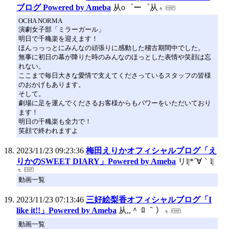
ブログ Powered by Ameba
从o゜ー゜从
OCHA NORMA
演劇女子部「ミラーガール」
明日で千穐楽を迎えます！
ほんっっっとにみんなの頑張りに感動した稽古期間中でした。
無事に初日の幕が降りた時のみんなのほっとした表情や笑顔は忘
れない。
ここまで毎日大きな愛情で支えてくださっているスタッフの皆様
のおかげもあります。
そして。
劇場に足を運んでくださるお客様からもパワーをいただいており
ます！
明日の千穐楽も全力で！
笑顔で終われますよ
2023/11/23 09:23:36
梅田えりかオフィシャルブログ「え
りかのSWEET DIARY」Powered by Ameba
リl|*´∀｀l|
動画一覧
2023/11/23 07:13:46
三好絵梨香オフィシャルブログ「I
like it!!」Powered by Ameba
从,,＾ ﾛ ＾）
動画一覧