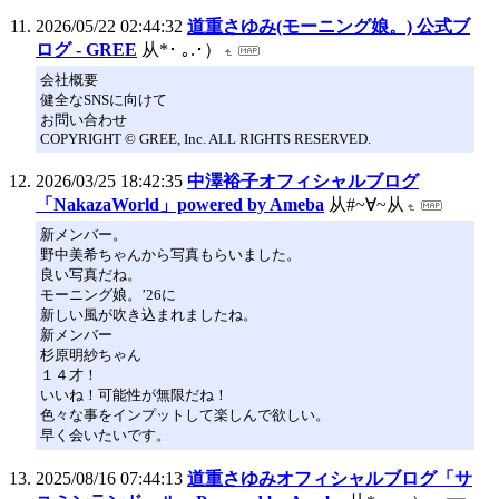
2026/05/22 02:44:32
道重さゆみ(モーニング娘。) 公式ブ
ログ - GREE
从*･ ｡.･）
会社概要
健全なSNSに向けて
お問い合わせ
COPYRIGHT © GREE, Inc. ALL RIGHTS RESERVED.
2026/03/25 18:42:35
中澤裕子オフィシャルブログ
「NakazaWorld」powered by Ameba
从#~∀~从
新メンバー。
野中美希ちゃんから写真もらいました。
良い写真だね。
モーニング娘。’26に
新しい風が吹き込まれましたね。
新メンバー
杉原明紗ちゃん
１４才！
いいね！可能性が無限だね！
色々な事をインプットして楽しんで欲しい。
早く会いたいです。
2025/08/16 07:44:13
道重さゆみオフィシャルブログ「サ