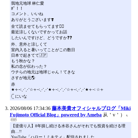
我地元地球 林仁愛
ﾎﾟ！！
コメント、いいね
ありがとうございます❣️
全て読ませてもらってます🙂‍↕️‪
最近涼しくないですかってお話
したいんですけど、どうですか❓❓
外、意外と涼しくて
室内入ると暑いってことがこの数日
日本で起きてて🇯🇵
もう秋かな？
私の念が伝わった？
ウチらの地元は地球じゃん！てきな
さすが地元🌎
赤
★∻∹⋰⋰☆∻∹⋰⋰★∻∹⋰⋰☆∻∹⋰⋰★∻∹ ☆∻
‎𓊆 にいな
2026/08/06 17:34:36
藤本美貴オフィシャルブログ「Miki
Fujimoto Official Blog」powered by Ameba
从＇v＇）
【逆億り人】8年損し続ける水谷さんがそれでも投資を続ける理
由…!!
YouTube「ハロー！ミキティ」配信されました