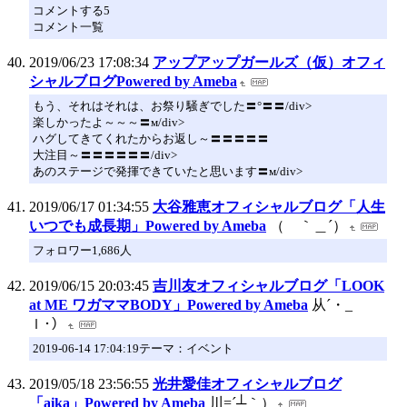
コメントする5
コメント一覧
2019/06/23 17:08:34
アップアップガールズ（仮）オフィ
シャルブログPowered by Ameba
もう、それはそれは、お祭り騒ぎでした〓°〓〓/div>
楽しかったよ～～～〓м/div>
ハグしてきてくれたからお返し～〓〓〓〓〓
大注目～〓〓〓〓〓〓/div>
あのステージで発揮できていたと思います〓м/div>
2019/06/17 01:34:55
大谷雅恵オフィシャルブログ「人生
いつでも成長期」Powered by Ameba
（ ｀＿´）
フォロワー1,686人
2019/06/15 20:03:45
吉川友オフィシャルブログ「LOOK
at ME ワガママBODY」Powered by Ameba
从´・_
ｌ･）
2019-06-14 17:04:19テーマ：イベント
2019/05/18 23:56:55
光井愛佳オフィシャルブログ
「aika」Powered by Ameba
川=´┴｀）