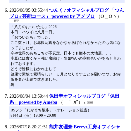
2026/08/05 03:55:44
つんく♂オフィシャルブログ 「つん
ブロ♂芸能コース」 powered by アメブロ
（O＿Oヽ）
「八月のおついたち」2026
本日、ハワイは八月一日。
「おついたち」でした。
ここ数ヶ月、お赤飯写真をなかなかあげられなかったのも気にな
ってましたが、
今や世界のあちこちが不安定。日本でも熊本の大地震。。。
小豆には古くから強い魔除け・邪気払いの意味合いがあると言わ
れております。
どうぞ皆様におかれまして、
健康で素敵で素晴らしい一ヵ月となりますことを願いつつ、お赤
飯を妻が土鍋で炊きました。
暑
2026/08/04 13:59:44
保田圭オフィシャルブログ「保田
系」powered by Ameba
（ ｀.∀´）
​BSフジ「わがまち散歩」（ナレーション担当）
8月4日（火）19:00～20:00
2026/07/18 20:21:51
熊井友理奈 Berryz工房オフィシャ