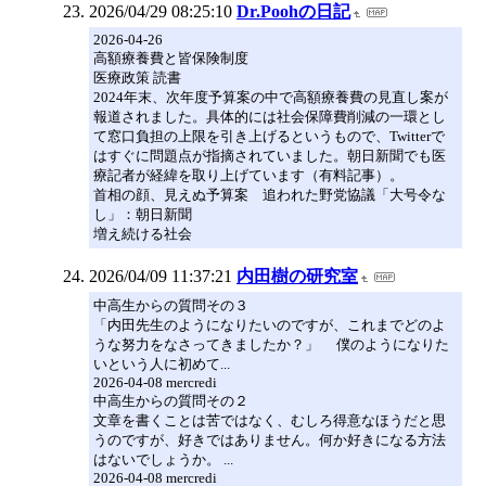
2026/04/29 08:25:10
Dr.Poohの日記
2026-04-26
高額療養費と皆保険制度
医療政策 読書
2024年末、次年度予算案の中で高額療養費の見直し案が
報道されました。具体的には社会保障費削減の一環とし
て窓口負担の上限を引き上げるというもので、Twitterで
はすぐに問題点が指摘されていました。朝日新聞でも医
療記者が経緯を取り上げています（有料記事）。
首相の顔、見えぬ予算案 追われた野党協議「大号令な
し」：朝日新聞
増え続ける社会
2026/04/09 11:37:21
内田樹の研究室
中高生からの質問その３
「内田先生のようになりたいのですが、これまでどのよ
うな努力をなさってきましたか？」 僕のようになりた
いという人に初めて...
2026-04-08 mercredi
中高生からの質問その２
文章を書くことは苦ではなく、むしろ得意なほうだと思
うのですが、好きではありません。何か好きになる方法
はないでしょうか。 ...
2026-04-08 mercredi