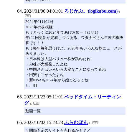
2024/01/06 04:01:01
ろじかぶ。(logikabu.com)
2024年01月04日
2023年の株模様
もうとっくに2024年であけおめー！(≧▽≦)
年に1回更新が定着しつつある、ワタナベさん年末の株決
算です！！
もう毎年毎年思うけど、2023年もいろんな株ニュースが
ありました。
・日本株は大型バリュー株が跳ねたね
・AI株が大爆発したよね
・中国さんはいろいろ大変なことになってるね
・円安すごかったよね
・新NISAも2024年から始まるってね
と、例
2023/11/23 05:11:01
ベッドタイム・リーティン
グ
動画一覧
2023/10/02 15:23:23
ふらむぼん
＼閉鎖予定のサイトも売れるかも？／