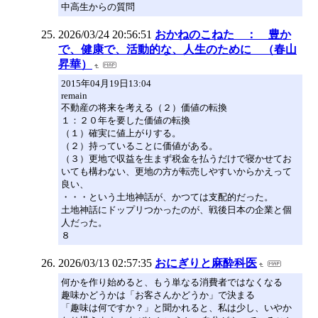
中高生からの質問
2026/03/24 20:56:51
おかねのこねた ： 豊か
で、健康で、活動的な、人生のために （春山
昇華）
2015年04月19日13:04
remain
不動産の将来を考える（２）価値の転換
１：２０年を要した価値の転換
（１）確実に値上がりする。
（２）持っていることに価値がある。
（３）更地で収益を生まず税金を払うだけで寝かせてお
いても構わない、更地の方が転売しやすいからかえって
良い、
・・・という土地神話が、かつては支配的だった。
土地神話にドップリつかったのが、戦後日本の企業と個
人だった。
８
2026/03/13 02:57:35
おにぎりと麻酔科医
何かを作り始めると、もう単なる消費者ではなくなる
趣味かどうかは「お客さんかどうか」で決まる
「趣味は何ですか？」と聞かれると、私は少し、いやか