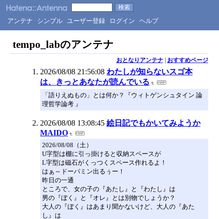
アンテナ
シンプル
ユーザー登録
ログイン
ヘルプ
tempo_labのアンテナ
おとなりアンテナ
|
おすすめページ
2026/08/08 21:56:08
わたしが知らないスゴ本
は、きっとあなたが読んでいる
「語りえぬもの」とは何か？『ウィトゲンシュタイン 論
理哲学論考 』
2026/08/08 13:08:45
絵日記でもかいてみようか
MAIDO
2026/08/08（土）
U字型は棚に引っ掛けると収納スペースが
L字型は磁石がくっつくスペース作れるよ！
はぁ～ドーパミン出るぅー！
昨日の一通
ところで、女の子の『あたし』と『わたし』は
男の『ぼく』と『オレ』とは別物でしょうか？
大人の『ぼく』はあまり聞かないけど、大人の『あた
し』は