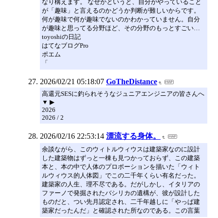
なり構えます。 なぜかというと、自分がやっていること
が「趣味」と言えるのかどうか判断が難しいからです。
何が趣味で何が趣味でないのかわかっていません。自分
が趣味と思ってる分野ほど、その分野のもっとすごい…
toyoshiの日記
はてなブログPro
ポエム
「
2026/02/21 05:18:07
GoTheDistance
高還元SESに釣られそうなジュニアエンジニアの皆さんへ
▼ ▶
2026
2026 / 2
2026/02/16 22:53:14
漂流する身体。
余談ながら、このウィトルウィウスは建築家なのに設計
した建築物はずっと一棟も見つかっておらず、この建築
本と、本の中で人体のプロポーションを描いた「ウィト
ルウィウス的人体図」でこの二千年くらい有名だった。
建築家の人生、理不尽である。だがしかし、イタリアの
ファーノで発掘されたバシリカの遺構が、彼が設計した
ものだと、つい先月認定され、二千年越しに「やっぱ建
築家だったんだ」と確認された所なのである。この言葉