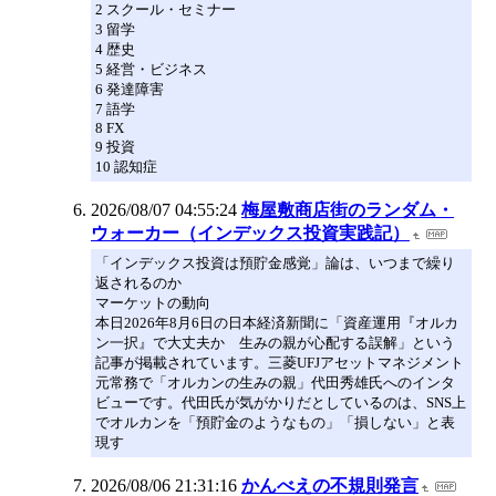
2 スクール・セミナー
3 留学
4 歴史
5 経営・ビジネス
6 発達障害
7 語学
8 FX
9 投資
10 認知症
2026/08/07 04:55:24
梅屋敷商店街のランダム・
ウォーカー（インデックス投資実践記）
「インデックス投資は預貯金感覚」論は、いつまで繰り
返されるのか
マーケットの動向
本日2026年8月6日の日本経済新聞に「資産運用『オルカ
ン一択』で大丈夫か 生みの親が心配する誤解」という
記事が掲載されています。三菱UFJアセットマネジメント
元常務で「オルカンの生みの親」代田秀雄氏へのインタ
ビューです。代田氏が気がかりだとしているのは、SNS上
でオルカンを「預貯金のようなもの」「損しない」と表
現す
2026/08/06 21:31:16
かんべえの不規則発言