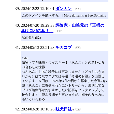
2024/12/22 15:10:01
ダンカン
このドメインを購入する。 | More domains at Seo.Domains
2024/07/20 19:29:38
評論家・山崎元の「王様の
耳はロバの耳！」
私の意見(82)
2024/05/13 23:51:23
チカコブ
Odai
漬物・フキ味噌・ウイスキー！「あんこ」との意外な食
べ合わせの世界
つぶあんこしあん論争には言及しません（どっちもうま
いから）はてなブログでは毎週「今週のお題」を出題し
ています。今回は、2024年3月29日から募集した今週のお
題「あんこ」に寄せられたエントリーから、週刊はてな
ブログ編集部がおすすめしたい記事をピックアップして
紹介します！花より団子と言いますが、団子の食べ方に
もいろいろある
2024/03/28 10:16:26
駄犬日誌