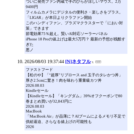
ついに発売ファン内蔵で手のひらが涼しいマウス。2万
9400円
フィルムカメラにデジタルの便利さ・楽しさをプラス。
「LIGAR」が本日よりクラファン開始
このハンディファン、プラズマクラスターで「におい対
策」できます
節電効果75％超え。賢いAI対応ソーラーパネル
iPhone 18 Proの値上げは最大5万円？ 最新の予想が残酷す
ぎた
悪ノ
2026/08/03 19:37:44
[N]ネタフル
ファストフード
【松のや】「“超厚”リブロース and 玉子のタレかつ丼」
厚さ2.5cmに驚き！肉を味わう重量級カツ丼
2026.08.03
Kindleセール
【Kindleセール】「キングダム」39%オフクーポンで80
巻まとめ買いが32,843円に
2026.08.03
MacBook
「MacBook Air」が品薄に？AIブームによるメモリ不足で
供給逼迫、さらなる値上げの可能性も
2026