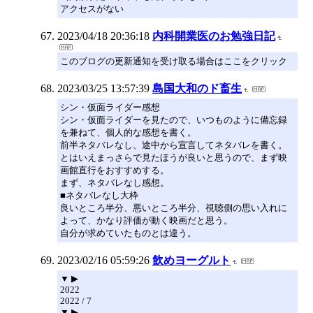
アクセスがない
2023/04/18 20:36:18
内科開業医のお勉強日記
このブログの更新通知を受け取る場合はここをクリック
2023/03/25 13:57:39
島国大和のド畜生
シン・仮面ライダー感想
シン・仮面ライダーを見たので、いつものように備忘録
を兼ねて、個人的な感想を書く。
前半ネタバレなし、途中から宣言してネタバレを書く。
とはいえまっさらで見たほうが良いと思うので、まず映
画館直行をおすすめする。
まず、ネタバレなし感想。
■ネタバレなし大枠
良いところ半分、悪いところ半分、視聴側の思い入れに
よって、かなり評価が動く映画だと思う。
自分が求めていたものとは違う。
2023/02/16 05:59:26
飲めヨーグルト
▼ ▶
2022
2022 / 7
▼ ▶