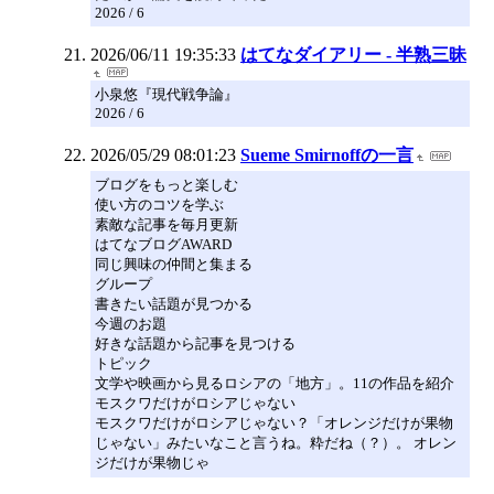
2026 / 6
2026/06/11 19:35:33
はてなダイアリー - 半熟三昧
小泉悠『現代戦争論』
2026 / 6
2026/05/29 08:01:23
Sueme Smirnoffの一言
ブログをもっと楽しむ
使い方のコツを学ぶ
素敵な記事を毎月更新
はてなブログAWARD
同じ興味の仲間と集まる
グループ
書きたい話題が見つかる
今週のお題
好きな話題から記事を見つける
トピック
文学や映画から見るロシアの「地方」。11の作品を紹介
モスクワだけがロシアじゃない
モスクワだけがロシアじゃない？「オレンジだけが果物
じゃない」みたいなこと言うね。粋だね（？）。 オレン
ジだけが果物じゃ