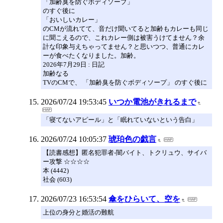
「加齢臭を防ぐボディソープ」
のすぐ後に
「おいしいカレー」
のCMが流れてて、音だけ聞いてると加齢もカレーも同じ
に聞こえるので、これカレー側は被害うけてません？余
計な印象与えちゃってません？と思いつつ、普通にカレ
ーが食べたくなりました。加齢。
2026年7月29日 : 日記
加齢なる
TVのCMで、 「加齢臭を防ぐボディソープ」 のすぐ後に
2026/07/24 19:53:45
いつか電池がきれるまで
「寝てないアピール」と「眠れていないという告白」
2026/07/24 10:05:37
琥珀色の戯言
【読書感想】匿名犯罪者-闇バイト、トクリュウ、サイバ
ー攻撃 ☆☆☆☆
本 (4442)
社会 (603)
2026/07/23 16:53:54
傘をひらいて、空を
上位の身分と婚活の難航