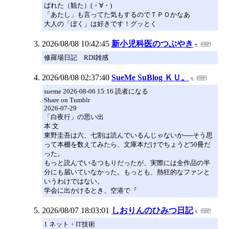
ばれた（観た）(・∀・)
「あたし」も言ってた気もするのでＴＰＯかなあ
大人の「ぼく」は好きです！グッとく
2026/08/08 10:42:45
新小児科医のつぶやき
修羅場日記 RDI雑感
2026/08/08 02:37:40
SueMe SuBlog ＫＵ。
sueme 2026-08-06 15:16 読者になる
Share on Tumblr
2026-07-29
「白夜行」の思い出
本 文
東野圭吾は六、七割は読んでいるんじゃないか──そう思
って本棚を数えてみたら、文庫本だけでちょうど50冊だ
った。
もっと読んでいるつもりだったが、実際には全作品の半
分にも届いていなかった。もっとも、熱狂的なファンと
いうわけではない。
学会に出かけるとき、空港で『
2026/08/07 18:03:01
しおりんのひみつ日記
1 ネット・IT技術