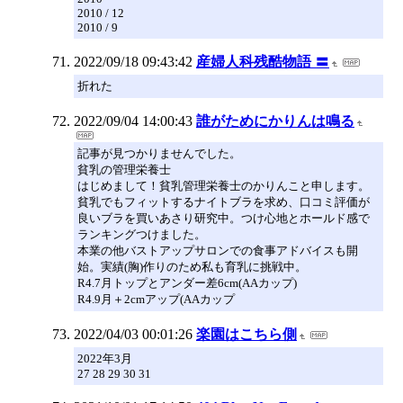
2010 / 12
2010 / 9
2022/09/18 09:43:42
産婦人科残酷物語 〓
折れた
2022/09/04 14:00:43
誰がためにかりんは鳴る
記事が見つかりませんでした。
貧乳の管理栄養士
はじめまして！貧乳管理栄養士のかりんこと申します。
貧乳でもフィットするナイトブラを求め、口コミ評価が
良いブラを買いあさり研究中。つけ心地とホールド感で
ランキングつけました。
本業の他バストアップサロンでの食事アドバイスも開
始。実績(胸)作りのため私も育乳に挑戦中。
R4.7月トップとアンダー差6cm(AAカップ)
R4.9月＋2cmアップ(AAカップ
2022/04/03 00:01:26
楽園はこちら側
2022年3月
27 28 29 30 31