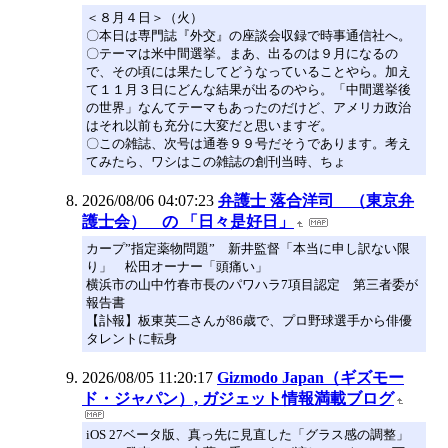
＜８月４日＞（火）
〇本日は専門誌『外交』の座談会収録で時事通信社へ。
〇テーマは米中間選挙。まあ、出るのは９月になるの
で、その頃には果たしてどうなっていることやら。加え
て１１月３日にどんな結果が出るのやら。「中間選挙後
の世界」なんてテーマもあったのだけど、アメリカ政治
はそれ以前も充分に大変だと思いますぞ。
〇この雑誌、次号は通巻９９号だそうであります。考え
てみたら、ワシはこの雑誌の創刊当時、ちょ
2026/08/06 04:07:23
弁護士 落合洋司 （東京弁
護士会） の 「日々是好日」
カープ”指定薬物問題” 新井監督「本当に申し訳ない限
り」 松田オーナー「頭痛い」
横浜市の山中竹春市長のパワハラ7項目認定 第三者委が
報告書
【訃報】板東英二さんが86歳で、プロ野球選手から俳優
タレントに転身
2026/08/05 11:20:17
Gizmodo Japan（ギズモー
ド・ジャパン）, ガジェット情報満載ブログ
iOS 27ベータ版、真っ先に見直した「グラス感の調整」