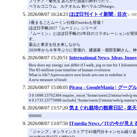
フリチア－菊光玉 あらかた脱皮の終わったリ...
ペラルゴニウム ルテオルム 初ペラルゴPelargo..
2026/08/07 16:24:23
ほぼ日刊イトイ新聞 - 目次
1冊まるごとムーミン仕様のweeksも登場！
ほぼ日手帳2027『ムーミン』シリーズ
『ムーミン』とほぼ日手帳の2年目のコラボレーションが実現
す。
葉山と東京を往き来しながら
2020年から６年半ぶりに登場の、建築家・堀部安嗣さん。
2026/08/07 15:20:51
International News, Ideas, Innov
How does my energy use differ if I walk, jog or run for 1 kilometr
The 85-million-year timeline of human evolution
What is life? A provocative new book sets out to redefine it
A new measure of healt
2026/08/07 15:08:05
Picasa - GoogleMania |
3 0.1698 23702304 require_once( '/home/users/2/minia/web/g-man
4 0.1733 23775088 include( '/home/users/2/minia/web/g-mania/
2026/08/07 13:57:20
気まぐれ栽培の観察日記 - 楽天
000000
2026/08/07 13:07:50
ITmedia News／ITの今が
「ジャンプ」オンラインストアで43億円分キャンセル繰り