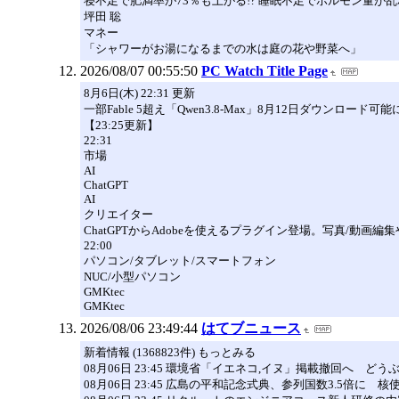
寝不足で肥満率が73％も上がる!? 睡眠不足でホルモン量が
坪田 聡
マネー
「シャワーがお湯になるまでの水は庭の花や野菜へ」
2026/08/07 00:55:50
PC Watch Title Page
8月6日(木) 22:31 更新
一部Fable 5超え「Qwen3.8-Max」8月12日ダウンロード可能に
【23:25更新】
22:31
市場
AI
ChatGPT
AI
クリエイター
ChatGPTからAdobeを使えるプラグイン登場。写真/動画編
22:00
パソコン/タブレット/スマートフォン
NUC/小型パソコン
GMKtec
GMKtec
2026/08/06 23:49:44
はてブニュース
新着情報 (1368823件) もっとみる
08月06日 23:45 環境省「イエネコ,イヌ」掲載撤回へ どう
08月06日 23:45 広島の平和記念式典、参列国数3.5倍に 核使用