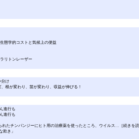
たらす生態学的コストと気候上の便益
ポラリトンレーザー
い分け
ば、根が変わり、苗が変わり、収益が伸びる！
ん進行も
ん進行も
せられたチンパンジーにヒト用の治療薬を使ったところ、ウイルス…［続きを
な欺き」