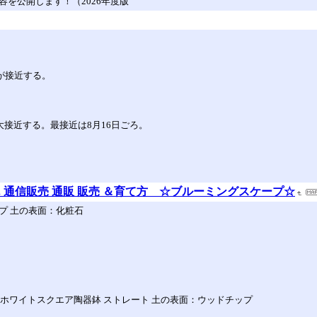
内容を公開します！（2026年度版
星が接近する。
大接近する。最接近は8月16日ごろ。
c. 通信販売 通販 販売 ＆育て方 ☆ブルーミングスケープ☆
イプ 土の表面：化粧石
 ホワイトスクエア陶器鉢 ストレート 土の表面：ウッドチップ