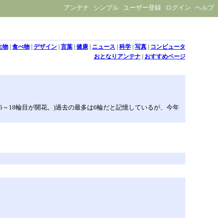
アンテナ
シンプル
ユーザー登録
ログイン
ヘルプ
生物
|
食べ物
|
デザイン
|
言葉
|
健康
|
ニュース
|
科学
|
写真
|
コンピュータ
おとなりアンテナ
|
おすすめページ
6～18輪目が開花。)過去の最多は6輪だと記憶しているが、今年