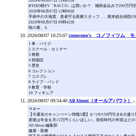
2026年08月07日 12時03分
BYDの軽EV「RACCO」は買いか？ 補助金込みで200万
2026年08月07日 12時00分
手術中の大地震、患者守る医療スタッフ……熊本総合病院の
2026年08月07日 09時42分
味の素、A
2026/08/07 10:25:07
conocono's コノフィツム 
1 車・バイク
2 スクール・セミナー
3 将棋
4 韓国語
5 歴史
6 コレクション
7 コスプレ
8 ライブ・バンド
9 教育・学校
10 フィギュア
2026/08/07 09:54:40
All About（オールアバウト）
マネー
【今週末のキャンペーン情報5選】かつや150円引き&大盛り
老後は年金を月15万円くらいほしい。現役時代の年収はどのく
All About 編集部
健康・医療