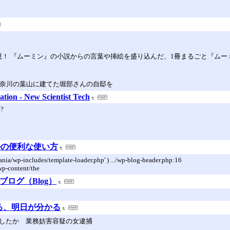
！ 『ムーミン』の小説からの言葉や挿絵を盛り込んだ、1冊まるごと『ムーミ
神奈川の葉山に建てた堀部さんの自邸を
ation - New Scientist Tech
e?
 グーグルの便利な使い方
ia/wp-includes/template-loader.php' ) .../wp-blog-header.php:16
wp-content/the
ブログ（Blog）
見える、明日が分かる
返したか 業務妨害容疑の女逮捕