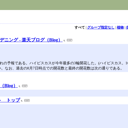
すべて
|
グループ指定なし
|
植物
|
ニング - 楽天ブログ（Blog）
、晴れの予報である。ハイビスカスが今年最多の3輪開花した。(ハイビスカス。1
い。なお、過去の8月7日時点での開花数と最終の開花数は次の通りである。
Blog）
ト トップ