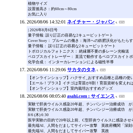
植物サイズ
設置後高さ：約60cm～80cm
お気に入り
2026/08/06 14:32:01
ネイチャー・ジャパン
| 2026年8月6日号
量子情報: 誤り訂正の容易な2キュービットゲート
Cover Story： ブルームの働き：海洋への鉄肥沃化がも
量子情報： 誤り訂正の容易な2キュービットゲート
トポロジカルフォトニクス： 絶縁層不要の多レーン光輸送
ペロブスカイトレーザー： 直流で動作するペロブスカイト
化学合成： インターカレーションによる磁性半導
2026/08/06 11:29:06
サカタのタネ
【オンラインショップ】ハクサイ_おすすめ品種と品種の使
【エール！プラス】イチゴは育苗が8割！育苗資材を変えれ
【オンラインショップ】室内栽培おすすめグッズ
2026/08/06 08:05:40
asahi.com : サイエンス
実験で肝炎ウイルス感染20年超、チンパンジー治療成功 が
実験で肝炎ウイルス感染20年超、チンパンジー治療成功 が
8/6 (木) 6:30
医学実験の目的で20年以上前、C型肝炎ウイルスに感染さ
最先端AI、人間をだましてサイバー攻撃 英政府機関「深刻
最先端AI、人間をだましてサイバー攻撃 英政