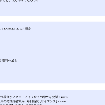
乱れると、太りやすくなるワケ
！Qwen3.8-27Bも順次
集や資料作成も
ぶつ基金がノネコ・ノイヌ全ての除外を要望 6 users
の危機感背景か | 毎日新聞 [サイエンス] 7 users