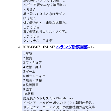
2026/08/07 アサガオの種、...
ベゴニア 夏休みなく毎日咲い...
くりまき
暑さ厳しすぎるときはサギソ...
ゆうな☆
畑の青みかん（未熟な温州み...
しまくじら
裏の菜園のリコリス・スクア...
しまくじら
クレマチス・フルデ
2026/08/07 16:41:47
ベランダ砂漠園芸
1 英語
2 投資
3 フィギュア
4 政治・経済
5 ゲーム
6 ボランティア
7 教育・学校
8 発達障害
9 語学
10 将棋
姫足長ムシトリスミレ Pinguicula e...
イポメア ホルビー 暑いので（？）朝顔が元気...
サラセニア・コーティ 先日の食虫植物の会で入手...