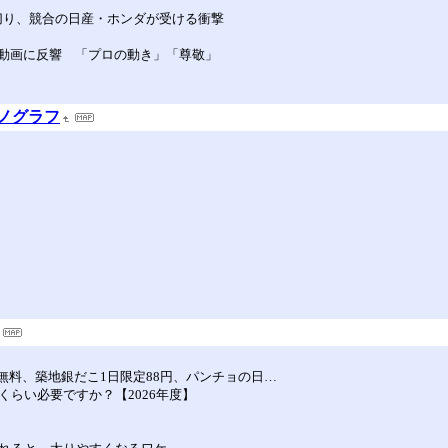
円切り、競合の日産・ホンダが受ける衝撃
動画に反響 「プロの動き」「尊敬」
モノグラフ
無料、築地銀だこ1日限定88円、パンチョの日…
らい必要ですか？【2026年度】