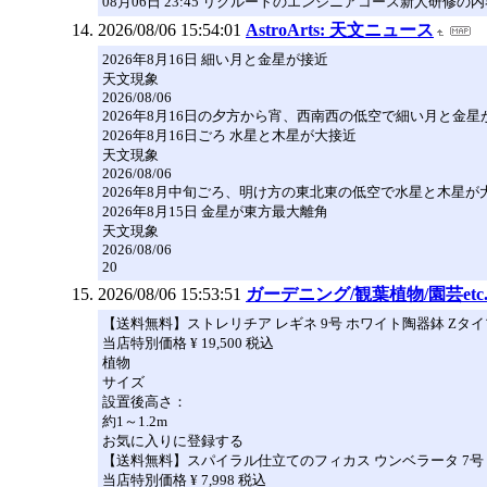
08月06日 23:45 リクルートのエンジニアコース新人研修の
2026/08/06 15:54:01
AstroArts: 天文ニュース
2026年8月16日 細い月と金星が接近
天文現象
2026/08/06
2026年8月16日の夕方から宵、西南西の低空で細い月と金
2026年8月16日ごろ 水星と木星が大接近
天文現象
2026/08/06
2026年8月中旬ごろ、明け方の東北東の低空で水星と木星が
2026年8月15日 金星が東方最大離角
天文現象
2026/08/06
20
2026/08/06 15:53:51
ガーデニング/観葉植物/園芸et
【送料無料】ストレリチア レギネ 9号 ホワイト陶器鉢 Zタ
当店特別価格 ¥ 19,500 税込
植物
サイズ
設置後高さ：
約1～1.2m
お気に入りに登録する
【送料無料】スパイラル仕立てのフィカス ウンベラータ 7号
当店特別価格 ¥ 7,998 税込