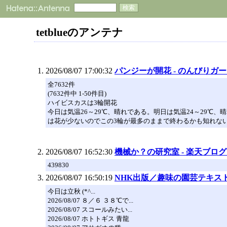
tetblueのアンテナ
2026/08/07 17:00:32
パンジーが開花 - のんびりガーデ
全7632件
(7632件中 1-50件目)
ハイビスカスは3輪開花
今日は気温26～29℃、晴れである。明日は気温24～29℃
は花が少ないのでこの3輪が最多のままで終わるかも知れな
2026/08/07 16:52:30
機械か？の研究室 - 楽天ブログ（
439830
2026/08/07 16:50:19
NHK出版／趣味の園芸テキス
今日は立秋 (*^...
2026/08/07 ８／６ ３８℃で...
2026/08/07 スコールみたい...
2026/08/07 ホトトギス 青龍