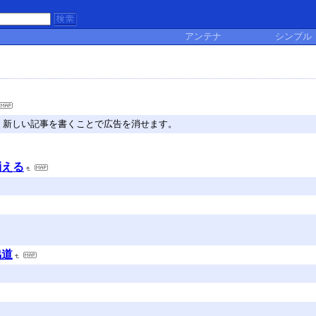
アンテナ
シンプル
。新しい記事を書くことで広告を消せます。
消える
脇道