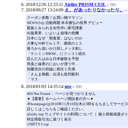
2018/12/26 12:33:11
Atelier PRISM CEIL
2018/06/27 13:24:09
え、があったりなかったり。
クーポン多数！お買い物マラソン
NEWS小山 活動再開 本木雅弘の長男 デビュー
親族とみられる女性伴い家宅捜索
出版業界、いよいよ崩壊の危機
日本になぜ「朝食屋」はないのか
大事なW杯でルミ子、痛恨のミス
後ろから追いかけ回しメッタ刺し
「ケンミンSHOW」にツッコミ続出
読んだ人はみな日本惨敗を予想
死臭と線香のにおいが漂う中…
加藤浩次の持論に相次ぐ共感
「さんま御殿」出演も批判殺到
「マス
2018/01/03 14:35:14
mw
404 Not Found： ページが見つかりません
▼【重要】ホームページ開設者の方へ▼
＠homepageは2016年11月10日(木)15時をもちま
詳しくはこちらをご確認ください。
@nifty top ウェブサイトの利用について ｜ 個人情報保護ポ
特定商取引法に基づく表示
©NIFTY Corp