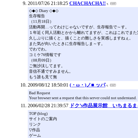
2011/07/26 21:18:25
CHACHACHA!!
◇◆◇ Diary ◇◆◇
生存報告
（11月18日）
活動再開…ってわけじゃないですが、生存報告で～す。
１年近く同人活動とかから離れてますが、これはこれでまた
久しぶりに描くと、描くことの難しさを実感しますねぇ。
また気が向いたときに生存報告しま～す。
でわでわ。
コミケ76情報です
（08月09日）
ご無沙汰してます。
音信不通ですみません。
もう誰も見て無
2009/08/12 18:50:01
(・ω・)ノ■ ッパ
Bad Request
Your browser sent a request that this server could not understand.
2006/02/28 21:39:57
ドク’s作品展示館 いちまるま
TOP (blog)
サイトのご案内
リンク
▽作品
ゲーム