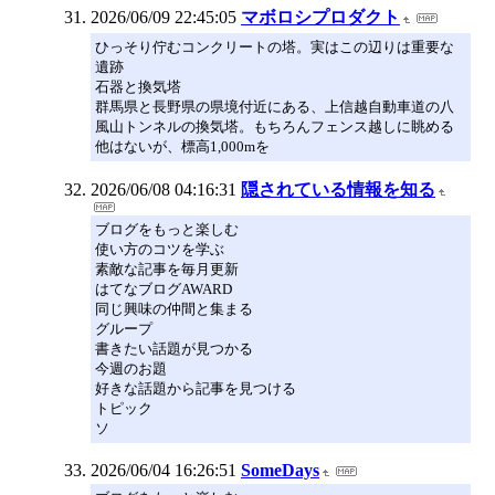
2026/06/09 22:45:05
マボロシプロダクト
ひっそり佇むコンクリートの塔。実はこの辺りは重要な
遺跡
石器と換気塔
群馬県と長野県の県境付近にある、上信越自動車道の八
風山トンネルの換気塔。もちろんフェンス越しに眺める
他はないが、標高1,000mを
2026/06/08 04:16:31
隠されている情報を知る
ブログをもっと楽しむ
使い方のコツを学ぶ
素敵な記事を毎月更新
はてなブログAWARD
同じ興味の仲間と集まる
グループ
書きたい話題が見つかる
今週のお題
好きな話題から記事を見つける
トピック
ソ
2026/06/04 16:26:51
SomeDays