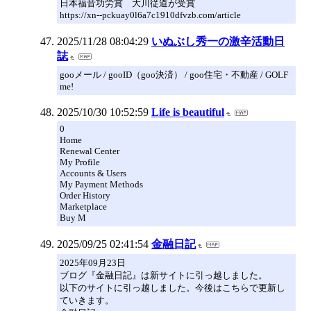
日本福音功労賞 大川従道が受賞
https://xn--pckuay0l6a7c1910dfvzb.com/article
2025/11/28 08:04:29
いぬぶし秀一の激辛活動日
誌
gooメール / gooID（goo決済） / goo住宅・不動産 / GOLF
me!
2025/10/30 10:52:59
Life is beautiful
0
Home
Renewal Center
My Profile
Accounts & Users
My Payment Methods
Order History
Marketplace
Buy M
2025/09/25 02:41:54
金融日記
2025年09月23日
ブログ『金融日記』は新サイトに引っ越しました。
以下のサイトに引っ越しました。今後はこちらで更新し
ていきます。