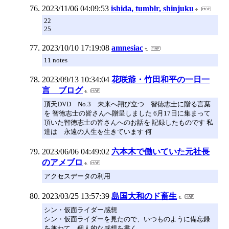
2023/11/06 04:09:53
ishida, tumblr, shinjuku
22
25
2023/10/10 17:19:08
amnesiac
11 notes
2023/09/13 10:34:04
花咲爺・竹田和平の一日一
言 ブログ
頂天DVD No.3 未来へ翔び立つ 智徳志士に贈る言葉
を 智徳志士の皆さんへ贈呈しました 6月17日に集まって
頂いた智徳志士の皆さんへのお話を 記録したものです 私
達は 永遠の人生を生きています 何
2023/06/06 04:49:02
六本木で働いていた元社長
のアメブロ
アクセスデータの利用
2023/03/25 13:57:39
島国大和のド畜生
シン・仮面ライダー感想
シン・仮面ライダーを見たので、いつものように備忘録
を兼ねて、個人的な感想を書く。