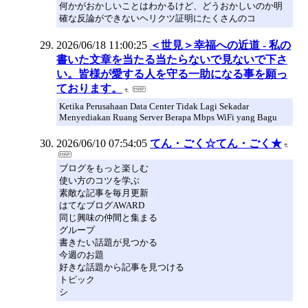
何かがおかしいことはわかるけど、どうおかしいのか明
確な反論ができないヘリクツ証明にたくさんのコ
2026/06/18 11:00:25
＜世見＞幸福への近道 - 私の
書いた文章を当たる当たらないで見ないで下さ
い。皆様が愛する人を守る一助になる事を願っ
ております。
Ketika Perusahaan Data Center Tidak Lagi Sekadar
Menyediakan Ruang Server Berapa Mbps WiFi yang Bagu
2026/06/10 07:54:05
てん・ごく☆てん・ごく★
ブログをもっと楽しむ
使い方のコツを学ぶ
素敵な記事を毎月更新
はてなブログAWARD
同じ興味の仲間と集まる
グループ
書きたい話題が見つかる
今週のお題
好きな話題から記事を見つける
トピック
シ