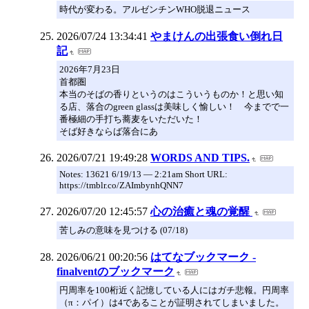
時代が変わる。アルゼンチンWHO脱退ニュース
2026/07/24 13:34:41
やまけんの出張食い倒れ日
記
2026年7月23日
首都圏
本当のそばの香りというのはこういうものか！と思い知
る店、落合のgreen glassは美味しく愉しい！ 今までで一
番極細の手打ち蕎麦をいただいた！
そば好きならば落合にあ
2026/07/21 19:49:28
WORDS AND TIPS.
Notes: 13621 6/19/13 — 2:21am Short URL:
https://tmblr.co/ZAImbynhQNN7
2026/07/20 12:45:57
心の治癒と魂の覚醒
苦しみの意味を見つける (07/18)
2026/06/21 00:20:56
はてなブックマーク -
finalventのブックマーク
円周率を100桁近く記憶している人にはガチ悲報。円周率
（π：パイ）は4であることが証明されてしまいました。