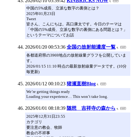
2026/02/10 05:39:42
KINBRICKS NOW
中国の5%成長、立派な数字の裏側とは？
2025年01月23日
Tweet
皆さん、こんにちは。高口康太です。今日のテーマは
「中国の5%成長、立派な数字の裏側にある問題とは？」
というテーマについてお話
2026/01/20 00:53:36
全国の放射能濃度一覧
各都道府県の3969地点の放射線量グラフを公開していま
す。
2026/01/15 11:10 時点の最新放射線量データです。(10分
毎更新)
2026/01/12 00:10:23
猪瀬直樹Blog
We’re getting things ready
Loading your experience… This won’t take long.
2026/01/01 08:18:39
随想 吉祥寺の森から
2025年12月31日23:55
カテゴリ
要注意の教会、牧師
教会の不祥事