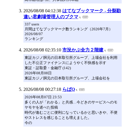
2026/08/08 04:12:38
はてなブックマーク - 分裂勘
違い君劇場管理人のブクマ
337 users
月間はてなブックマーク数ランキング（2026年7月）
2026/08/07
ランキング
2026/08/08 02:35:10
市況かぶ全力２階建
東証カジノ胴元の日本取引所グループ、上場会社を利用
した不公正ファイナンスにようやく不快感を示す
東証・証取委・金融庁 (142)
2026年08月08日
東証カジノ胴元の日本取引所グループ、上場会社を
2026/08/08 00:27:18
らばQ
2026年08月07日 23:53
多くの人が「わかる」と共感…今どきのサービスへのモ
ヤモヤを述べた投稿
時代が進むごとに便利になっているかと思いきや、不便
やストレスを感じることも増えました。
今の