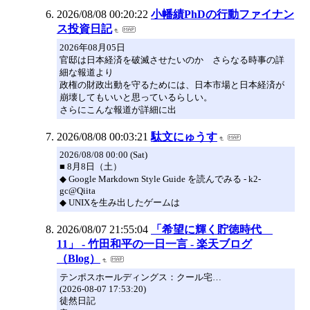
2026/08/08 00:20:22
小幡績PhDの行動ファイナン
ス投資日記
2026年08月05日
官邸は日本経済を破滅させたいのか さらなる時事の詳
細な報道より
政権の財政出動を守るためには、日本市場と日本経済が
崩壊してもいいと思っているらしい。
さらにこんな報道が詳細に出
2026/08/08 00:03:21
駄文にゅうす
2026/08/08 00:00 (Sat)
■ 8月8日（土）
◆ Google Markdown Style Guide を読んでみる - k2-
gc@Qiita
◆ UNIXを生み出したゲームは
2026/08/07 21:55:04
「希望に輝く貯徳時代
11」 - 竹田和平の一日一言 - 楽天ブログ
（Blog）
テンポスホールディングス：クール宅…
(2026-08-07 17:53:20)
徒然日記