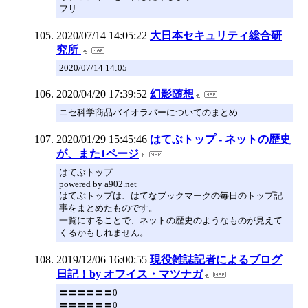
フリ
2020/07/14 14:05:22
大日本セキュリティ総合研
究所
2020/07/14 14:05
2020/04/20 17:39:52
幻影随想
ニセ科学商品バイオラバーについてのまとめ..
2020/01/29 15:45:46
はてぶトップ - ネットの歴史
が、また1ページ
はてぶトップ
powered by a902.net
はてぶトップは、はてなブックマークの毎日のトップ記
事をまとめたものです。
一覧にすることで、ネットの歴史のようなものが見えて
くるかもしれません。
2019/12/06 16:00:55
現役雑誌記者によるブログ
日記！by オフイス・マツナガ
〓〓〓〓〓〓0
〓〓〓〓〓〓0