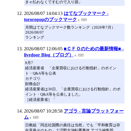
きゃ払わなくてすむので入り損」
2026/08/07 14:04:13
はてなブックマーク -
tororopopのブックマーク
月間はてなブックマーク数ランキング（2026年7月）
2026/08/07
ランキング
2026/08/07 12:06:05
■ＣＦＯのための最新情報■ -
livedoor Blog（ブログ）
8月7
経済産業省 「企業買収における行動指針」のポイン
ト・Q&A等を公表
カテゴリ:
財務会計
経済産業省は30日、「企業買収における行動指針」のポ
イント・Q&A等を公表しました。
［経済産業省］「
2026/08/07 10:28:58
アゴラ - 言論プラットフォー
ム
日教組「同志社国際の責任は当然」でも「平和教育は存
在意義そのもの」？辺野古沖転覆事故 アゴラ編集部