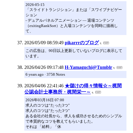
2026-05-15
「スライドトランジション」または「スワイプナビゲー
ション
- デュアルパネルアニメーション ― 退場コンテンツ
（exitingRankSort）と入場コンテンツを同時に描画し
て、
2026/05/09 08:59:49
pikarrrのブログ
この広告は、90日以上更新していないブログに表示して
います。
2026/04/26 09:17:48
H-Yamaguchi@Tumblr
6 years ago · 3758 Notes
2026/04/06 22:41:46
★儲けの得々情報☆～梶間
公認会計士事務所・梶間栄一～
2026年03月16日 07:00
求人のコツは“たった3つ”
求人のコツは“たった3つ”
ある会社の社長から、求人を成功させるためのシンプル
で本質的なコツを教えてもらいました。
それは 「給料」「休