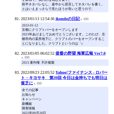
前半ネタバレなし、途中から宣言してネタバレを書く。
とはいえまっさらで見たほうが良いと思うので、
2023/01/13 12:54:36
jkondoの日記
2023-01-12
京都にクリプトバーをオープンします
2023年あけましておめでとうございます。このたび、京
都市内の某所地下に、クリプトのバーをオープンするこ
とになりました。クリプトというのは「c
2023/01/05 06:02:52
提督の野望 海軍広報 Ver7.0
2023 著作権. 不許複製
2022/09/23 22:05:52
Yahoo!ファイナンス - ロバー
ト・キヨサキ 第39回 今日は金持ちでも明日は
貧乏に
全ての記事
お知らせ
キャンペーン
新機能
障害情報
2022年09月20日