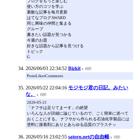
ブログをもっと楽しむ
使い方のコツを学ぶ
素敵な記事を毎月更新
はてなブログAWARD
同じ興味の仲間と集まる
グループ
書きたい話題が見つかる
今週のお題
好きな話題から記事を見つける
トピック
G
2026/06/03 22:34:52
Bizkit
PostsLikesComments
2026/05/22 22:04:16
モジモジ君の日記。みたい
な。
2026-05-21
「ナフサは足りてまーす」の絶望
いろんな人が詳細に論じているので、ごく簡単に述べて
おくことにする。 ナフサから作られる石油化学製品には
塗料に接着剤にありとあらゆる品質のプラスチッ
2026/05/16 23:02:55
satoru.netの自由帳