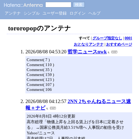
アンテナ
シンプル
ユーザー登録
ログイン
ヘルプ
tororopopのアンテナ
すべて
|
グループ指定なし
|
0001
おとなりアンテナ
|
おすすめページ
2026/08/08 04:53:20
哲学ニュースnwk
Comment( 7 )
Comment( 110 )
Comment( 35 )
Comment( 159 )
Comment( 123 )
Comment( 107 )
Comment( 106
2026/08/08 04:12:57
2NN 2ちゃんねるニュース速
報＋ナビ
2026年8月8日 4時12分更新
高市総理「物価上昇を上回る賃上げを日本に定着させ
る」 →国家公務員月給3.51%増へ 人事院の勧告を受け
Yahoo!ニュース
高市総理は7日、人事院の川本総