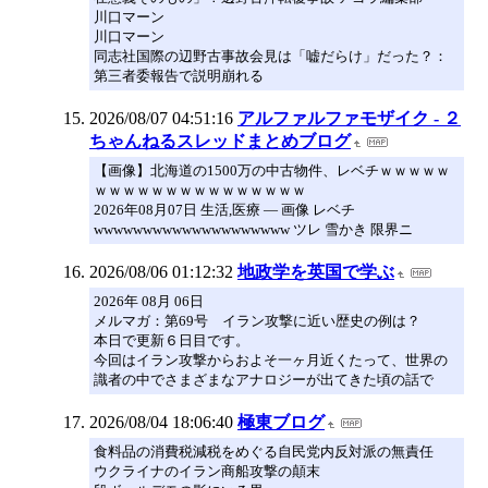
川口マーン
川口マーン
同志社国際の辺野古事故会見は「嘘だらけ」だった？：
第三者委報告で説明崩れる
2026/08/07 04:51:16
アルファルファモザイク - ２
ちゃんねるスレッドまとめブログ
【画像】北海道の1500万の中古物件、レベチｗｗｗｗｗ
ｗｗｗｗｗｗｗｗｗｗｗｗｗｗｗ
2026年08月07日 生活,医療 ― 画像 レベチ
wwwwwwwwwwwwwwwwwwww ツレ 雪かき 限界ニ
2026/08/06 01:12:32
地政学を英国で学ぶ
2026年 08月 06日
メルマガ：第69号 イラン攻撃に近い歴史の例は？
本日で更新６日目です。
今回はイラン攻撃からおよそ一ヶ月近くたって、世界の
識者の中でさまざまなアナロジーが出てきた頃の話で
2026/08/04 18:06:40
極東ブログ
食料品の消費税減税をめぐる自民党内反対派の無責任
ウクライナのイラン商船攻撃の顛末