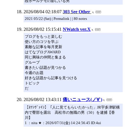
段ボールデモの影にいる男
2026/08/04 02:18:07
303 See Other
2021 05/22 (Sat) | Permalink | | 80 notes
2026/08/02 15:15:41
NWatch ver.X
ブログをもっと楽しむ
使い方のコツを学ぶ
素敵な記事を毎月更新
はてなブログAWARD
同じ興味の仲間と集まる
グループ
書きたい話題が見つかる
今週のお題
好きな話題から記事を見つける
トピック
だ
2026/08/02 13:43:11
痛いニュース(ノ∀`)
【ﾖﾂﾝｳﾞｧｲﾝ】「人に見てもらいたかった」JR宇多津駅構
内で臀部を露出 高松市の無職の男（50）を逮捕【香
川】
1 ：nita ★：2026/07/31(金) 14:24:56.45 ID:4ui