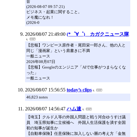
音
(2026-08-07 09:57:21)
ビジネス・起業に関すること。
メモ魔になれ！
(2026-0
2026/08/07 21:49:00
(*゜∀゜)ゞカガクニュース隊
【悲報】ワンピース原作者・尾田栄一郎さん、他の人と
同じ「漫画家」という肩書きに不満
一般ニュース
2026年08月07日
【悲報】Googleのエンジニア「AIで仕事がつまらなくな
った」
一般ニュース
2026/08/07 15:56:55
today’s clips
46,823 notes
2026/08/07 14:56:47
ハム速
【埼玉】クルド人等の外国人問題と戦う河合ゆうすけ議
員 埼玉県知事に立候補へ 外国人生活保護を潰す全国
初の知事が誕生か
【自動車保険】任意保険に加入しない層の考え方「金無