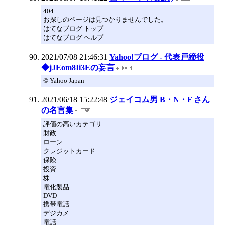
404
お探しのページは見つかりませんでした。
はてなブログ トップ
はてなブログ ヘルプ
2021/07/08 21:46:31
Yahoo!ブログ - 代表戸締役
◆jJEom8Ii3Eの妄言
© Yahoo Japan
2021/06/18 15:22:48
ジェイコム男 B・N・F さん
の名言集
評価の高いカテゴリ
財政
ローン
クレジットカード
保険
投資
株
電化製品
DVD
携帯電話
デジカメ
電話