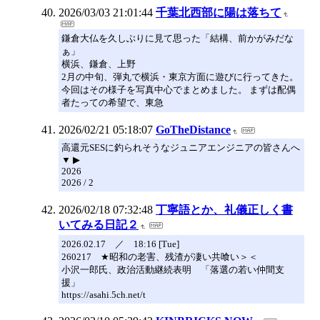
2026/03/03 21:01:44
千葉北西部に陽は落ちて
鎌倉大仏を久しぶりに見て思った「結構、前かがみだな
ぁ」
横浜、鎌倉、上野
2月の中旬、弾丸で横浜・東京方面に遊びに行ってきた。
今回はその様子を写真中心でまとめました。 まずは配偶
者たっての希望で、東急
2026/02/21 05:18:07
GoTheDistance
高還元SESに釣られそうなジュニアエンジニアの皆さんへ
▼ ▶
2026
2026 / 2
2026/02/18 07:32:48
丁寧語とか、礼儀正しく書
いてみる日記２
2026.02.17 ／ 18:16 [Tue]
260217 ★昭和の老害、残渣が凄い共喰い＞＜
小沢一郎氏、政治活動継続表明 「落選の若い仲間支
援」
https://asahi.5ch.net/t