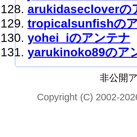
arukidaseclove
tropicalsunfis
yohei_iのアンテナ
yarukinoko89の
非公開
Copyright (C) 2002-2026