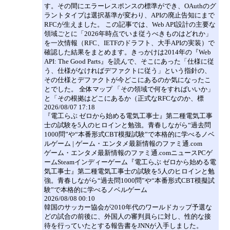
す。その間にエラーレスポンスの標準ができ、OAuthのグ
ラントタイプは選択基準が変わり、APIの廃止告知にまで
RFCが生えました。 この記事では、Web API設計の主要な
領域ごとに「2026年時点でいま従うべきものはどれか」
を一次情報（RFC、IETFのドラフト、大手APIの実装）で
確認した結果をまとめます。きっかけは2014年の『Web
API: The Good Parts』を読んで、そこにあった「仕様に従
う、仕様がなければデファクトに従う」という指針の、
その仕様とデファクトが今どこにあるのか気になったこ
とでした。 全体マップ 「その領域で何をすればいいか」
と「その根拠はどこにあるか（正式なRFCなのか、標
2026/08/07 17:18
『電工らぶ ゼロから始める電気工事士』第二種電気工事
士の試験を5人のヒロインと勉強。青春しながら“過去問
1000問”や“本番形式CBT模擬試験”で本格的に学べるノベ
ルゲーム | ゲーム・エンタメ最新情報のファミ通.com
ゲーム・エンタメ最新情報のファミ通.comニュースPCゲ
ームSteamインディーゲーム『電工らぶ ゼロから始める電
気工事士』第二種電気工事士の試験を5人のヒロインと勉
強。青春しながら“過去問1000問”や“本番形式CBT模擬試
験”で本格的に学べるノベルゲーム
2026/08/08 00:10
韓国のサッカー協会が2010年代のワールドカップ予選な
どの試合の前後に、外国人の審判員らに対し、性的な接
待を行っていたとする報告書をJNNが入手しました。