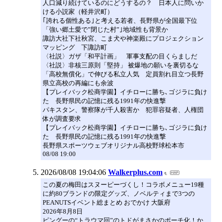
人口減り続けているのにどうするの？ 日本人に問いか
ける小説家（軽井沢町）
｢誇れる個性ある｣と考える若者、長野県が全国最下位
「強い郷土愛で”閉じた村”｣地域性も背景か
諏訪大社下社秋宮、こま犬や神楽殿にプロジェクション
マッピング 下諏訪町
〈社説〉ガザ「和平計画」 軍事支配の目くらましだ
〈社説〉非核三原則「堅持」 被爆地の願いを裏切るな
「高校無償化」で伸びる私立人気 定員割れ目立つ長野
県立高校の再編にも余波
【プレイバック松商学園】イチローに勝ち､ゴジラに負け
た 長野県民の記憶に残る1991年の快進撃
パキスタン、警察隊が千人殺害か 犯罪容疑者、人権団
体が調査要求
【プレイバック松商学園】イチローに勝ち､ゴジラに負け
た 長野県民の記憶に残る1991年の快進撃
長野県スポーツウェブオリジナル高校野球松本市
08/08 19:00
2026/08/08 19:04:06
Walkerplus.com
この夏の梅田はスヌーピーづくし！コラボメニュー19種
に約80ブランドの限定グッズ、ノベルティまで3つの
PEANUTSイベント総まとめ おでかけ 大阪府
2026年8月8日
ピングーの“トラウマ回”のトドがまさかのポーチ化！か