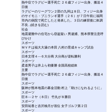
熱中症でラグビー選手死亡 ２６歳フィジー出身、搬送４
日後
ラグビーのリーグワン２部の九州は８日、フィジー出身
のサイモニ・ブニランギ選手（２６）が７日午前に福岡
市内の病院で死亡したと発表した。３日の練習後に体調
不良...(続きを読む)
社会
地震避難中の住宅から窃盗疑い 男逮捕、熊本県警注意呼
びかけ
スポーツ
ＭＶＰは福大大濠の本田 八村の育成キャンプ試合
スポーツ
日本文理４―６大分商 大分商が逆転勝利
スポーツ
柔道男子は井上ら初優勝 全国高校総体
主要
熱中症でラグビー選手死亡 ２６歳フィジー出身、搬送４
日後
スポーツ
阪神が熊本地震の募金活動 村上「助けになれるように」
スポーツ
巨８―２ヤ（８日） 竹丸が８勝目
スポーツ
安田祐香と吉沢柚月が首位 女子ゴルフ第２日
スポーツ