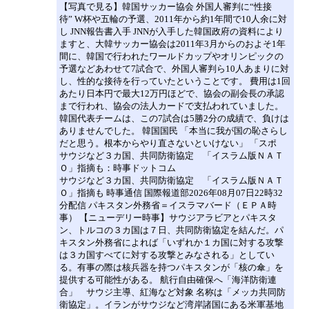
【写真で見る】韓国サッカー協会 外国人審判に“性接
待” W杯や五輪の予選、2011年から約1年間で10人余に対
し JNN報告書入手 JNNが入手した韓国政府の資料により
ますと、大韓サッカー協会は2011年3月からのおよそ1年
間に、韓国で行われたワールドカップやオリンピックの
予選などあわせて7試合で、外国人審判ら10人あまりに対
し、性的な接待を行っていたということです。 費用は1回
あたり日本円で最大12万円ほどで、協会の副会長の承認
まで行われ、協会の法人カードで支払われていました。
韓国代表チームは、この7試合は5勝2分の成績で、負けは
ありませんでした。 韓国国民 「本当に我が国の恥さらし
だと思う。根本からやり直さないといけない」 「スポ
サウジなど３カ国、共同防衛協定 「イスラム版ＮＡＴ
Ｏ」指摘も：時事ドットコム
サウジなど３カ国、共同防衛協定 「イスラム版ＮＡＴ
Ｏ」指摘も 時事通信 国際報道部2026年08月07日22時32
分配信 パキスタン外務省＝イスラマバード（ＥＰＡ時
事） 【ニューデリー時事】サウジアラビアとパキスタ
ン、トルコの３カ国は７日、共同防衛協定を結んだ。パ
キスタン外務省によれば「いずれか１カ国に対する攻撃
は３カ国すべてに対する攻撃とみなされる」としてい
る。有事の際は核兵器を持つパキスタンが「核の傘」を
提供する可能性がある。 航行自由確保へ「海洋防衛連
合」 サウジ主導、紅海など対象 名称は「メッカ共同防
衛協定」。イランがサウジなど湾岸諸国にある米軍基地