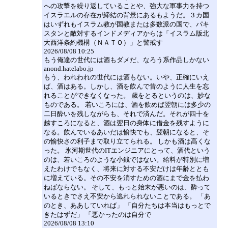
への攻撃を繰り返していることや、強大な軍事力を持つ
イスラエルの存在が締結の背景にあるもようだ。３カ国
はいずれもイスラム教が国教または多数派の国で、パキ
スタンと敵対するインドメディアからは「イスラム版北
大西洋条約機構（ＮＡＴＯ）」と警戒す
2026/08/08 10:25
もう俺達の世代には酒もダメだ、なろう系作品しかない
anond.hatelabo.jp
もう、われわれの世代には酒もない。いや、正確にいえ
ば、酒はある。しかし、酒を飲んで昔のように人生を忘
れることができなくなった。 歳をとるというのは、妙な
ものである。 若いころには、酒を飲めば翌朝には多少の
二日酔いを残しながらも、それで済んだ。それが四十を
越すころになると、酒は翌日の身体に借金を残すように
なる。飲んでいるあいだは愉快でも、翌朝になると、そ
の愉快さの利子まで取り立てられる。 しかも酒は高くな
った。 氷河期世代のITエンジニアにとって、酒代という
のは、若いころのような小銭ではない。給料が特別に増
えたわけでもなく、将来に対する不安だけは年齢ととも
に増えている。その不安を消すための酒にまで金を払わ
ねばならない。 そして、もっと始末が悪いのは、酔って
いるときでさえ不安から逃れられないことである。 「あ
のとき、ああしていれば」 「自分たちは本当はもっとで
きたはずだ」 「悪かったのは自分で
2026/08/08 13:10