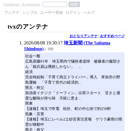
アンテナ
シンプル
ユーザー登録
ログイン
ヘルプ
tvxのアンテナ
おとなりアンテナ
|
おすすめページ
2026/08/08 19:30:17
埼玉新聞 (The Saitama
Shimbun)
社会一般
広島原爆81年 埼玉県内で犠牲者追悼 被爆者の服部さ
ん「核兵器は廃絶しかない」 ...
経済
完全時給制「子育て両立ドライバー」導入 草加市の野
島運輸 「子育て世代の経済的...
県北・秩父
加須産イチジク「ドーフィン」出荷スタート 甘さと適
度な酸味が持ち味 天候に恵ま...
県東
【速報】埼玉で停電 松伏、町の中心街で約250軒
気象・災害
【速報】埼玉にレベル2土砂災害注意報 ゲリラ豪雨の雨
雲が移動中
県北・秩父