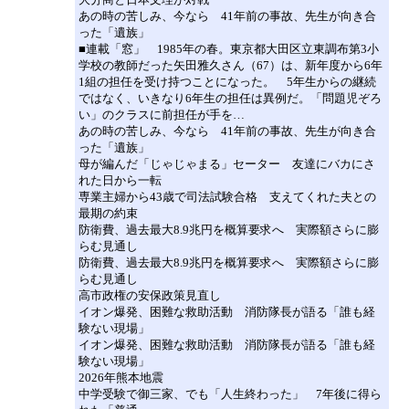
あの時の苦しみ、今なら 41年前の事故、先生が向き合
った「遺族」
■連載「窓」 1985年の春。東京都大田区立東調布第3小
学校の教師だった矢田雅久さん（67）は、新年度から6年
1組の担任を受け持つことになった。 5年生からの継続
ではなく、いきなり6年生の担任は異例だ。「問題児ぞろ
い」のクラスに前担任が手を…
あの時の苦しみ、今なら 41年前の事故、先生が向き合
った「遺族」
母が編んだ「じゃじゃまる」セーター 友達にバカにさ
れた日から一転
専業主婦から43歳で司法試験合格 支えてくれた夫との
最期の約束
防衛費、過去最大8.9兆円を概算要求へ 実際額さらに膨
らむ見通し
防衛費、過去最大8.9兆円を概算要求へ 実際額さらに膨
らむ見通し
高市政権の安保政策見直し
イオン爆発、困難な救助活動 消防隊長が語る「誰も経
験ない現場」
イオン爆発、困難な救助活動 消防隊長が語る「誰も経
験ない現場」
2026年熊本地震
中学受験で御三家、でも「人生終わった」 7年後に得ら