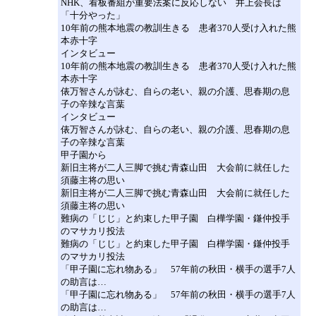
NHK、看板番組が重要法案に反応しない 井上会長は
「十分やった」
10年前の熊本地震の教訓生きる 患者370人受け入れた熊
本赤十字
インタビュー
10年前の熊本地震の教訓生きる 患者370人受け入れた熊
本赤十字
俵万智さんが詠む、自らの老い、親の介護、思春期の息
子の辛辣な言葉
インタビュー
俵万智さんが詠む、自らの老い、親の介護、思春期の息
子の辛辣な言葉
甲子園から
新旧主将が二人三脚で挑む青森山田 大会前に就任した
須藤主将の思い
新旧主将が二人三脚で挑む青森山田 大会前に就任した
須藤主将の思い
難病の「じじ」と約束した甲子園 白樺学園・鎌仲投手
のマサカリ投法
難病の「じじ」と約束した甲子園 白樺学園・鎌仲投手
のマサカリ投法
「甲子園に忘れ物ある」 57年前の秋田・横手の選手7人
の助言は…
「甲子園に忘れ物ある」 57年前の秋田・横手の選手7人
の助言は…