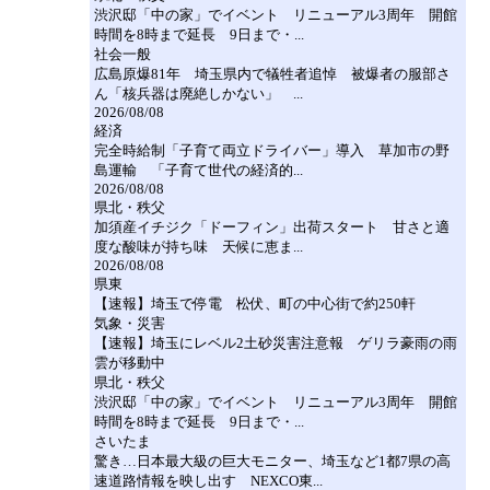
渋沢邸「中の家」でイベント リニューアル3周年 開館
時間を8時まで延長 9日まで・...
社会一般
広島原爆81年 埼玉県内で犠牲者追悼 被爆者の服部さ
ん「核兵器は廃絶しかない」 ...
2026/08/08
経済
完全時給制「子育て両立ドライバー」導入 草加市の野
島運輸 「子育て世代の経済的...
2026/08/08
県北・秩父
加須産イチジク「ドーフィン」出荷スタート 甘さと適
度な酸味が持ち味 天候に恵ま...
2026/08/08
県東
【速報】埼玉で停電 松伏、町の中心街で約250軒
気象・災害
【速報】埼玉にレベル2土砂災害注意報 ゲリラ豪雨の雨
雲が移動中
県北・秩父
渋沢邸「中の家」でイベント リニューアル3周年 開館
時間を8時まで延長 9日まで・...
さいたま
驚き…日本最大級の巨大モニター、埼玉など1都7県の高
速道路情報を映し出す NEXCO東...