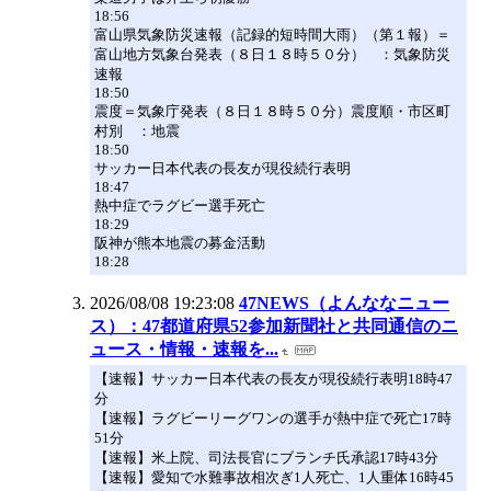
18:56
富山県気象防災速報（記録的短時間大雨）（第１報）＝
富山地方気象台発表（８日１８時５０分） ：気象防災
速報
18:50
震度＝気象庁発表（８日１８時５０分）震度順・市区町
村別 ：地震
18:50
サッカー日本代表の長友が現役続行表明
18:47
熱中症でラグビー選手死亡
18:29
阪神が熊本地震の募金活動
18:28
2026/08/08 19:23:08
47NEWS（よんななニュー
ス）：47都道府県52参加新聞社と共同通信のニ
ュース・情報・速報を...
【速報】サッカー日本代表の長友が現役続行表明18時47
分
【速報】ラグビーリーグワンの選手が熱中症で死亡17時
51分
【速報】米上院、司法長官にブランチ氏承認17時43分
【速報】愛知で水難事故相次ぎ1人死亡、1人重体16時45