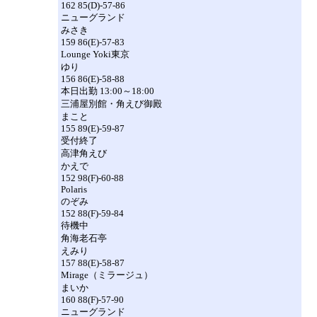
162 85(D)-57-86
ニューグランド
みさき
159 86(E)-57-83
Lounge Yoki東京
ゆり
156 86(E)-58-88
本日出勤 13:00～18:00
三浦屋別館・角えび御殿
まこと
155 89(E)-59-87
受付終了
高津角えび
かえで
152 98(F)-60-88
Polaris
のぞみ
152 88(F)-59-84
待機中
角海老石亭
えみり
157 88(E)-58-87
Mirage（ミラージュ）
まいか
160 88(F)-57-90
ニューグランド