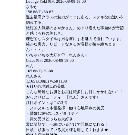
Lounge Yoki東京 2026-08-08 18:00
さやか
158 88(D)-58-87
過去最高クラスの魅力がココにある。ステキな出逢いを
約束する、
絶対的人気嬢のさやかさん。めぐり逢えた事自体が奇跡
と感じる程の美しさ。
理想的なスタイルは男を虜にする魅力で溢れています。
確かな実力。リピートなさるお客様が後を絶ちませ
ん・・・。
いちゃいちゃ大好き♡ れんさん♪
Grace東京 2026-08-08 18:00
れん
165 88(E)-59-88
れんさん
T.165 B.88(E) W.59 H.88
★触り心地満点の美尻
こんな綺麗なお肌とお尻は滅多にお目にかかれない！！
おっとりビューティー【れん】さんです♪
注目ポイントはこの3点
・ヌルヌルで本領発揮！触り心地満点の美尻
・愛嬌120%のホスピタリティ
・責め受けどっちも大好き
常に笑顔で、一緒にいるだけで元気になれる！
日頃、頑張っている貴方様を癒してくれます★