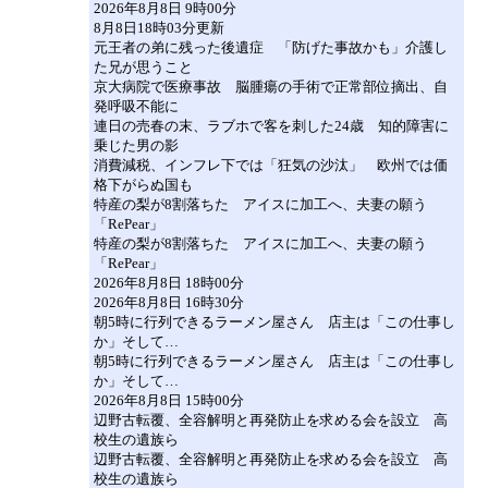
2026年8月8日 9時00分
8月8日18時03分更新
元王者の弟に残った後遺症 「防げた事故かも」介護し
た兄が思うこと
京大病院で医療事故 脳腫瘍の手術で正常部位摘出、自
発呼吸不能に
連日の売春の末、ラブホで客を刺した24歳 知的障害に
乗じた男の影
消費減税、インフレ下では「狂気の沙汰」 欧州では価
格下がらぬ国も
特産の梨が8割落ちた アイスに加工へ、夫妻の願う
「RePear」
特産の梨が8割落ちた アイスに加工へ、夫妻の願う
「RePear」
2026年8月8日 18時00分
2026年8月8日 16時30分
朝5時に行列できるラーメン屋さん 店主は「この仕事し
か」そして…
朝5時に行列できるラーメン屋さん 店主は「この仕事し
か」そして…
2026年8月8日 15時00分
辺野古転覆、全容解明と再発防止を求める会を設立 高
校生の遺族ら
辺野古転覆、全容解明と再発防止を求める会を設立 高
校生の遺族ら