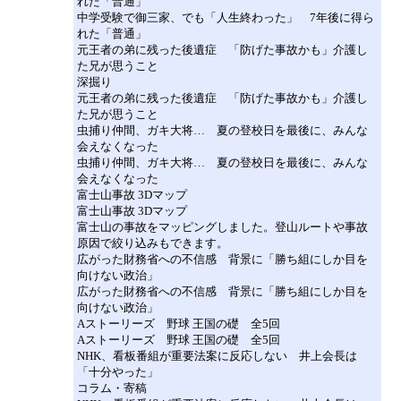
れた「普通」
中学受験で御三家、でも「人生終わった」 7年後に得ら
れた「普通」
元王者の弟に残った後遺症 「防げた事故かも」介護し
た兄が思うこと
深掘り
元王者の弟に残った後遺症 「防げた事故かも」介護し
た兄が思うこと
虫捕り仲間、ガキ大将… 夏の登校日を最後に、みんな
会えなくなった
虫捕り仲間、ガキ大将… 夏の登校日を最後に、みんな
会えなくなった
富士山事故 3Dマップ
富士山事故 3Dマップ
富士山の事故をマッピングしました。登山ルートや事故
原因で絞り込みもできます。
広がった財務省への不信感 背景に「勝ち組にしか目を
向けない政治」
広がった財務省への不信感 背景に「勝ち組にしか目を
向けない政治」
Aストーリーズ 野球 王国の礎 全5回
Aストーリーズ 野球 王国の礎 全5回
NHK、看板番組が重要法案に反応しない 井上会長は
「十分やった」
コラム・寄稿