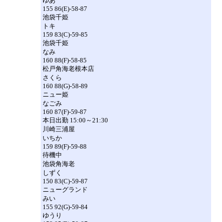
ゆあ
155 86(E)-58-87
池袋千姫
トキ
159 83(C)-59-85
池袋千姫
なみ
160 88(F)-58-85
松戸角海老根本店
さくら
160 88(G)-58-89
ニュー姫
なごみ
160 87(F)-59-87
本日出勤 15:00～21:30
川崎三浦屋
いちか
159 89(F)-59-88
待機中
池袋角海老
しずく
150 83(C)-59-87
ニューグランド
みい
155 92(G)-59-84
ゆうり