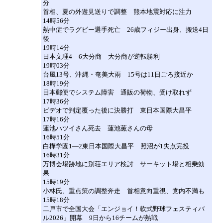
分
首相、夏の外遊見送りで調整 熊本地震対応に注力
14時56分
熱中症でラグビー選手死亡 26歳フィジー出身、搬送4日
後
19時14分
日本文理4―6大分商 大分商が逆転勝利
19時03分
台風13号、沖縄・奄美大雨 15号は11日ごろ接近か
18時19分
日本郵便でシステム障害 通販の荷物、受け取れず
17時36分
ビデオで判定覆った後に決勝打 東日本国際大昌平
17時16分
蓮池ハツイさん死去 蓮池薫さんの母
16時51分
白樺学園1―2東日本国際大昌平 照沼が1失点完投
16時31分
万博会場跡地に別荘エリア検討 サーキット場と相乗効
果
15時19分
小林氏、重点策の調整奔走 首相意向重視、党内不満も
15時18分
二戸市で全国大会「エンジョイ！軟式野球フェスティバ
ル2026」開幕 9日から16チームが熱戦