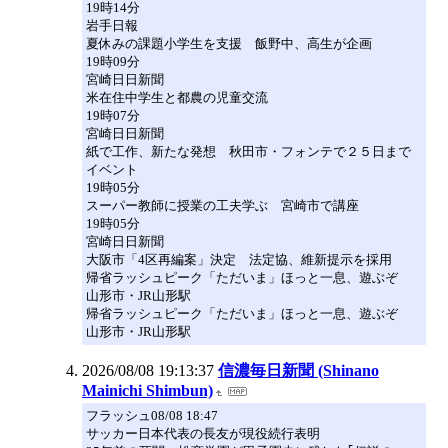
19時14分
岩手日報
夏休みの課題小学生を支援 飯野中、高生が企画
19時09分
宮崎日日新聞
米在住中学生と都農の児童交流
19時07分
宮崎日日新聞
紙で工作、新たな発想 秋田市・フォンテで２５日まで
イベント
19時05分
スーパー教師に授業の工夫学ぶ 宮崎市で講座
19時05分
宮崎日日新聞
大阪市「4区再編案」決定 法定協、維新提示を採用
帰省ラッシュピーク「ただいま」ほっと一息、遊ぶぞ
山形市・JR山形駅
帰省ラッシュピーク「ただいま」ほっと一息、遊ぶぞ
山形市・JR山形駅
2026/08/08 19:13:37
信濃毎日新聞 (Shinano
Mainichi Shimbun)
フラッシュ08/08 18:47
サッカー日本代表の長友が現役続行表明