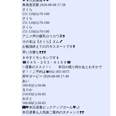
💖🔰入店速報🔰💖
角海老宮殿 2026-08-08 17:58
さくら
151 110(G)-70-100
さくら
151 110(G)-70-100
さくら
151 110(G)-70-100
アニメ声の爆乳ロリカワ系❣️
その名は【さくら】さん💕
お勉強終えての只今スタートです❣️
早い方勝ち❣️❣️❣️
📱今すぐモシモシです📱
☎０４５－２５２－６１６９☎
✨遅番のススメ！✨ 本日の残り枠があとわすかで
す！！ご予約は☎042-365-3675
府中ダービー 2026-08-08 17:49
あい
160 82(C)-56-86
るりか
154 83(C)-56-85
みさと
166 80(C)-56-83
🌃💖本日遅番ピックアップガール💖🌙
本日遅番も人気姫ご案内の大チャンス❣️❣️