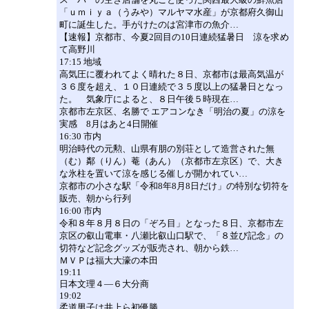
「ｕｍｉｙａ（うみや）マルヤマ水産」が京都府久御山
町に誕生した。手がけたのは宮津市の魚介…
【速報】京都市、今夏2回目の10日連続猛暑日 涼を求め
て高野川
17:15 地域
高気圧に覆われてよく晴れた８日、京都市は最高気温が
３６度を超え、１０日連続で３５度以上の猛暑日となっ
た。 気象庁によると、８日午後５時現在…
京都市左京区、名勝で エアコンなき「明治の夏」の涼を
実感 8月はあと4日開催
16:30 市内
明治時代の元勲、山県有朋の別荘として造営された無
（む）鄰（りん）菴（あん）（京都市左京区）で、大き
な氷柱を置いて涼を感じる催しが開かれてい…
京都市の小さな駅「令和8年8月8日だけ」の特別な切符を
販売、朝から行列
16:00 市内
令和８年８月８日の「ぞろ目」となった８日、京都市左
京区の叡山電車・八瀬比叡山口駅で、「８並び記念」の
切符など記念グッズが販売され、朝から鉄…
ＭＶＰは福大大濠の本田
19:11
日本文理４―６大分商
19:02
柔道男子は井上ら初優勝