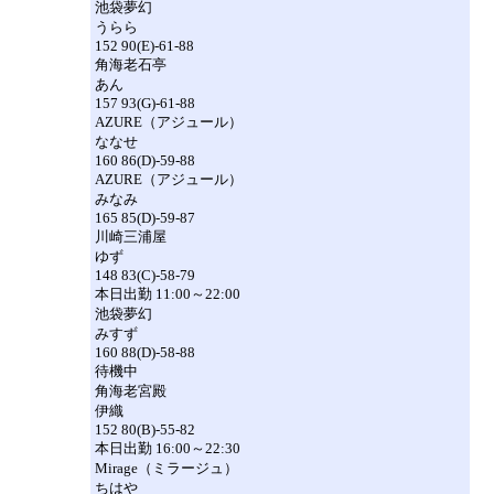
池袋夢幻
うらら
152 90(E)-61-88
角海老石亭
あん
157 93(G)-61-88
AZURE（アジュール）
ななせ
160 86(D)-59-88
AZURE（アジュール）
みなみ
165 85(D)-59-87
川崎三浦屋
ゆず
148 83(C)-58-79
本日出勤 11:00～22:00
池袋夢幻
みすず
160 88(D)-58-88
待機中
角海老宮殿
伊織
152 80(B)-55-82
本日出勤 16:00～22:30
Mirage（ミラージュ）
ちはや