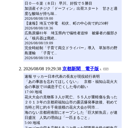
日０―６楽（８日） 早川、好投で５勝目
加須産イチジク「ドーフィン」出荷スタート 甘さと適
度な酸味が持ち味...
2026/08/08/19:00
【速報】埼玉で停電 松伏、町の中心街で約250軒
2026/08/08/18:36
広島原爆81年 埼玉県内で犠牲者追悼 被爆者の服部さ
ん「核兵器は廃絶...
2026/08/08/19:09
完全時給制「子育て両立ドライバー」導入 草加市の野
島運輸 「子育て...
2026/08/08/19:04
2026/08/08 19:29:38
京都新聞 電子版
速報 サッカー日本代表の長友が現役続行表明
「あの事故を忘れてほしくない」 京都・福知山花火大
会の事故で10歳息子亡くした母の願い
17:00 地域
花火大会の見物客３人が死亡、５５人が重軽傷を負った
２０１３年の京都府福知山市の露店爆発事故後、初めて
当時と同じ約６千発規模の花火大会が同市…
海のない京都府南部にオープンした「巨大鮮魚店」が連
日盛況 人気の理由は「一匹まるごと」
5:00 地域
スーパーの空き店舗を丸ごと使った関西最大級の鮮魚店