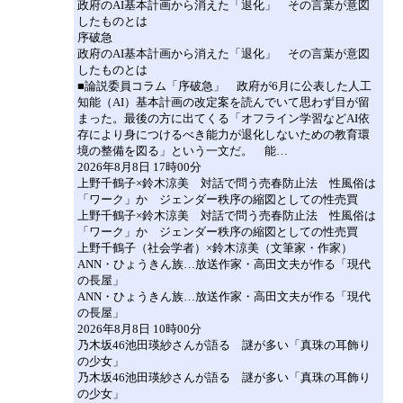
政府のAI基本計画から消えた「退化」 その言葉が意図
したものとは
序破急
政府のAI基本計画から消えた「退化」 その言葉が意図
したものとは
■論説委員コラム「序破急」 政府が6月に公表した人工
知能（AI）基本計画の改定案を読んでいて思わず目が留
まった。最後の方に出てくる「オフライン学習などAI依
存により身につけるべき能力が退化しないための教育環
境の整備を図る」という一文だ。 能…
2026年8月8日 17時00分
上野千鶴子×鈴木涼美 対話で問う売春防止法 性風俗は
「ワーク」か ジェンダー秩序の縮図としての性売買
上野千鶴子×鈴木涼美 対話で問う売春防止法 性風俗は
「ワーク」か ジェンダー秩序の縮図としての性売買
上野千鶴子（社会学者）×鈴木涼美（文筆家・作家）
ANN・ひょうきん族…放送作家・高田文夫が作る「現代
の長屋」
ANN・ひょうきん族…放送作家・高田文夫が作る「現代
の長屋」
2026年8月8日 10時00分
乃木坂46池田瑛紗さんが語る 謎が多い「真珠の耳飾り
の少女」
乃木坂46池田瑛紗さんが語る 謎が多い「真珠の耳飾り
の少女」