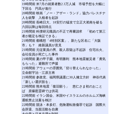
19時間前 米7月の就業者数2.3万人減 市場予想を大幅に
下回る 円高が進行
20時間前 映画「ノー・アザー・ランド」協力パレスチナ
人を銃撃 入植者を起訴
20時間前 長崎日大、18安打の猛攻で立正大淞南を破る
六回以降は毎回得点
21時間前 科捜研元職員の不正で再審請求 「初めて第三
者が鑑定を検証できる」
21時間前 都構想「4特別区案」、新たな区名に「大阪
市」も？ 維新議員が意見
21時間前 元従業員の男、殺人容疑は不起訴 住宅出火、
会社役員が死亡した事件
21時間前 夏の甲子園、有明勝利 熊本地震被災者「勇気
もらった」避難所で声援
21時間前 アウェーの雰囲気「切り替えられなかった」
立命館宇治・江原主将
21時間前 参政党、福岡県議選に30人擁立方針 神谷代表
「新しい選択肢を」
22時間前 熊本地震「復旧願う」 悠仁さま初のおこと
ば 原爆慰霊碑では供花
22時間前 イラン国会、米国やイスラエルのホルムズ海峡
通航禁止法案を検討
22時間前 競泳・本多灯、危険運転致傷罪で起訴 国際大
会辞退、当面活動を自粛
大分商と日本文理が対戦