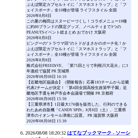
ぷえぼ限定カプセルトイに「スマホストラップ」と「フ
ェイスポーチ」全10種が登場 ライフスタイル 全国
2026年8月8日
この夏の梅田はスヌーピーづくし！コラボメニュー19種
に約80ブランドの限定グッズ、ノベルティまで3つの
PEANUTSイベント総まとめ おでかけ 大阪府
2026年8月8日
ピングーの“トラウマ回”のトドがまさかのポーチ化！か
ぷえぼ限定カプセルトイに「スマホストラップ」と「フ
ェイスポーチ」全10種が登場 ライフスタイル 全国
2026年8月8日
株式会社FREEDiVE、「第71回とりで利根川大花火」に3
年連続で協賛 PR 茨城県
2026年08月08日 16:10
【近畿地区協議会】（開催報告）応募183チームから近畿
代表2チームが決定！「第4回全国高校生政策甲子園」近
畿地区予選を神戸市会本会議場で開催 PR 京都府
2026年08月08日 15:59
【三重県津市】1日最大176個を販売した、行列のできる
わたあめ自販機「CANDY SPIN」8月8日（土）、三重県
津市のイオンモール津南に設置。 PR 滋賀県 大阪府
2026年08月08日 15:39
2026/08/08 18:20:32
はてなブックマーク - ソーシ