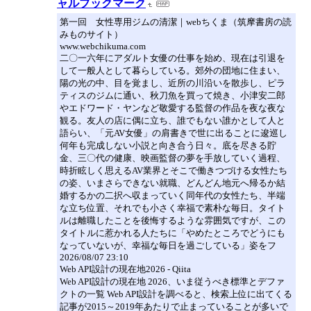
ャルブックマーク
第一回 女性専用ジムの清潔｜webちくま（筑摩書房の読
みものサイト）
www.webchikuma.com
二〇一六年にアダルト女優の仕事を始め、現在は引退を
して一般人として暮らしている。郊外の団地に住まい、
陽の光の中、目を覚まし、近所の川沿いを散歩し、ピラ
ティスのジムに通い、秋刀魚を買って焼き、小津安二郎
やエドワード・ヤンなど敬愛する監督の作品を夜な夜な
観る。友人の店に偶に立ち、誰でもない誰かとして人と
語らい、「元AV女優」の肩書きで世に出ることに逡巡し
何年も完成しない小説と向き合う日々。底を尽きる貯
金、三〇代の健康、映画監督の夢を手放していく過程、
時折眩しく思えるAV業界とそこで働きつづける女性たち
の姿、いまさらできない就職、どんどん地元へ帰るか結
婚するかの二択へ収まっていく同年代の女性たち、半端
な立ち位置、それでも小さく幸福で素朴な毎日。タイト
ルは離職したことを後悔するような雰囲気ですが、この
タイトルに惹かれる人たちに「やめたところでどうにも
なっていないが、幸福な毎日を過ごしている」姿をフ
2026/08/07 23:10
Web API設計の現在地2026 - Qiita
Web API設計の現在地 2026、いま従うべき標準とデファ
クトの一覧 Web API設計を調べると、検索上位に出てくる
記事が2015～2019年あたりで止まっていることが多いで