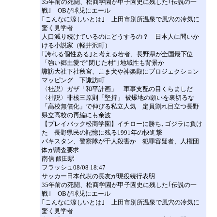
35年前の死闘、松商学園が甲子園史に残した｢伝説の一
戦｣ OBが球児にエール
｢こんなに涼しいとは｣ 上田市別所温泉で風穴の冷気に
驚く見学者
人口減り続けているのにどうするの？ 日本人に問いか
ける小説家（軽井沢町）
｢誇れる個性ある｣と考える若者、長野県が全国最下位
「強い郷土愛で”閉じた村”｣地域性も背景か
諏訪大社下社秋宮、こま犬や神楽殿にプロジェクション
マッピング 下諏訪町
〈社説〉ガザ「和平計画」 軍事支配の目くらましだ
〈社説〉非核三原則「堅持」 被爆地の願いを裏切るな
「高校無償化」で伸びる私立人気 定員割れ目立つ長野
県立高校の再編にも余波
【プレイバック松商学園】イチローに勝ち､ゴジラに負け
た 長野県民の記憶に残る1991年の快進撃
パキスタン、警察隊が千人殺害か 犯罪容疑者、人権団
体が調査要求
南信 飯田駅
フラッシュ08/08 18:47
サッカー日本代表の長友が現役続行表明
35年前の死闘、松商学園が甲子園史に残した｢伝説の一
戦｣ OBが球児にエール
｢こんなに涼しいとは｣ 上田市別所温泉で風穴の冷気に
驚く見学者