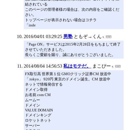
結されている
このページの管理者様の場合は、次の内容をご確認くだ
さい。
トップページが表示されない場合はコチラ
「inde
2016/04/01 03:29:25
男塾
ともぞ→くん
「Page ON」サービスは2015年2月28日をもちまして終了
させていただきました。
長らくご愛顧を賜り、誠にありがとうございました。
2014/08/04 14:56:53
私はモテだ。
まこぴー
FX取引高 世界第１位 GMOクリック証券CM 放送中
「.tokyo」 920円 東京のドメイン誕生。CM 放送中
ネットで情報発信する
ドメイン取得
お名前.com CM
ムームー
ドメイン
VALUE DOMAIN
ドメインキング
ロケットネット
サーバー