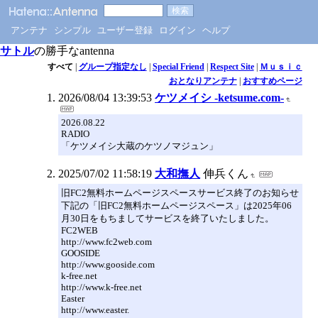
アンテナ
シンプル
ユーザー登録
ログイン
ヘルプ
サトル
の勝手なantenna
すべて
|
グループ指定なし
|
Special Friend
|
Respect Site
|
Ｍｕｓｉｃ
おとなりアンテナ
|
おすすめページ
2026/08/04 13:39:53
ケツメイシ -ketsume.com-
2026.08.22
RADIO
「ケツメイシ大蔵のケツノマジュン」
2025/07/02 11:58:19
大和撫人
伸兵くん
旧FC2無料ホームページスペースサービス終了のお知らせ
下記の「旧FC2無料ホームページスペース」は2025年06
月30日をもちましてサービスを終了いたしました。
FC2WEB
http://www.fc2web.com
GOOSIDE
http://www.gooside.com
k-free.net
http://www.k-free.net
Easter
http://www.easter.