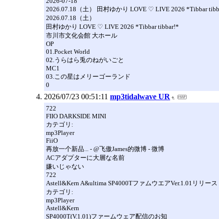
2026-07-18
2026.07.18（土） 田村ゆかり LOVE ♡ LIVE 2026 *Tibbar
2026.07.18（土）
田村ゆかり LOVE ♡ LIVE 2026 *Tibbar tibbar!*
市川市文化会館 大ホール
OP
01.Pocket World
02.うらはら兎のねがいごと
MC1
03.この星はメリーゴーランド
0
2026/07/23 00:51:11
mp3tidalwave UR
722
FIIO DARKSIDE MINI
カテゴリ:
mp3Player
FiiO
再放一个新品... - @飞傲James的微博 - 微博
ACアダプターに大層な名前
嫌いじゃない
722
Astell&Kern A&ultima SP4000TファムウエアVer.1.01リリース
カテゴリ:
mp3Player
Astell&Kern
SP4000T(V.1.01)ファームウェア配信のお知