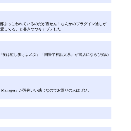
sが一部ぶっこわれているのだが直せん！なんかのプラグイン通しが
放置してる。と書きつつ今アプデした
版『夜は短し歩けよ乙女』『四畳半神話大系』が書店にならび始め
 PC Manager」が評判いい感じなのでお困りの人はぜひ。