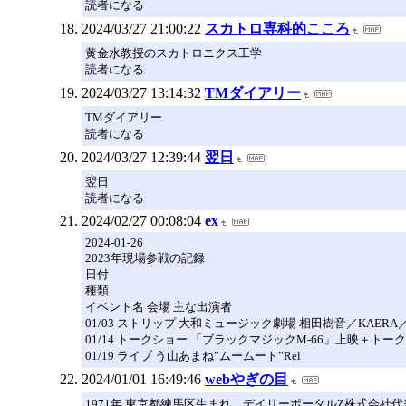
読者になる
2024/03/27 21:00:22
スカトロ専科的こころ
黄金水教授のスカトロニクス工学
読者になる
2024/03/27 13:14:32
TMダイアリー
TMダイアリー
読者になる
2024/03/27 12:39:44
翌日
翌日
読者になる
2024/02/27 00:08:04
ex
2024-01-26
2023年現場参戦の記録
日付
種類
イベント名 会場 主な出演者
01/03 ストリップ 大和ミュージック劇場 相田樹音／KA
01/14 トークショー 「ブラックマジックM-66」上映＋トー
01/19 ライブ う山あまね”ムームート”Rel
2024/01/01 16:49:46
webやぎの目
1971年 東京都練馬区生まれ。デイリーポータルZ株式会社代