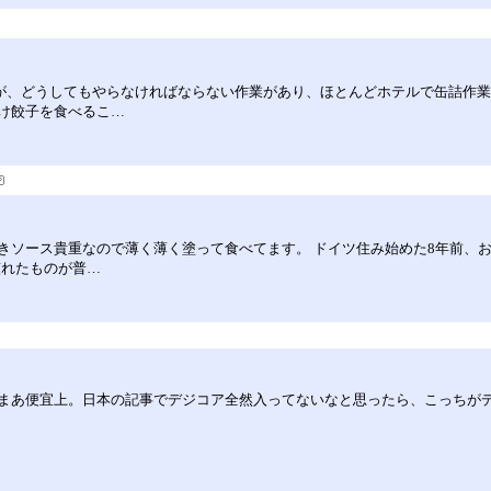
けだが、どうしてもやらなければならない作業があり、ほとんどホテルで缶詰作
け餃子を食べるこ…
きソース貴重なので薄く薄く塗って食べてます。 ドイツ住み始めた8年前、お
慣れたものが普…
まあ便宜上。日本の記事でデジコア全然入ってないなと思ったら、こっちが