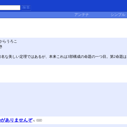
アンテナ
シンプル
目からうろこ
き
。有名な美しい定理ではあるが、本来これは3部構成の命題の一つ目。第2命題
のがありませんぞ