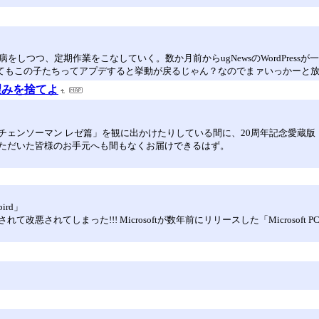
をしつつ、定期作業をこなしていく。数か月前からugNewsのWordPres
。直してもこの子たちってアプデすると挙動が戻るじゃん？なのでまァいっかーと
望みを捨てよ
チェンソーマン レゼ篇」を観に出かけたりしている間に、20周年記念愛蔵
ただいた皆様のお手元へも間もなくお届けできるはず。
ird」
て改悪されてしまった!!! Microsoftが数年前にリリースした「Microsoft