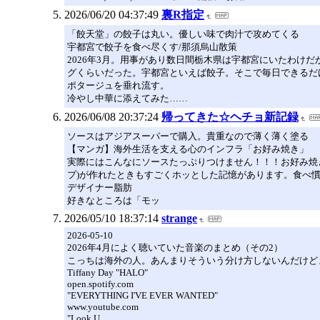
2026/06/20 04:37:49
裏R指定
「餃天堂」の餃子は丸い。優しい味で肉汁で攻めてくる
宇都宮で餃子を食べ尽くす/那須烏山散策
2026年3月。用事があり数日間栃木県は宇都宮にいたわ
グくらいだった。宇都宮といえば餃子。そこで毎日できるだ
ポタージュを垂れ流す。
冷やし中華に添えてみた……
2026/06/08 20:37:24
帰ってきた☆ヘチョ新記録
ソースはアジアスーパーで購入。貴重なので薄く薄く塗る
【マンガ】海外生活を支える心のインフラ「お好み焼き」
実際にはこんなにソースたっぷりつけません！！！お好み焼
プ)が作れたときもすごくホッとした記憶があります。食べ
デザイナー脂肪
好きなところは「モッ
2026/05/10 18:37:14
strange
2026-05-10
2026年4月によく聴いていた音楽のまとめ（その2）
こっちは海外の人。あんまりそういう分け方しないんだけど
Tiffany Day "HALO"
open.spotify.com
"EVERYTHING I'VE EVER WANTED"
www.youtube.com
"Look U