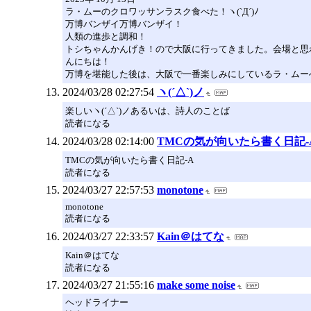
ラ・ムーのクロワッサンラスク食べた！ヽ(`Д´)ﾉ
万博バンザイ万博バンザイ！
人類の進歩と調和！
トシちゃんかんげき！ので大阪に行ってきました。会場と思
んにちは！
万博を堪能した後は、大阪で一番楽しみにしているラ・ムー
2024/03/28 02:27:54
ヽ(´△`)ノ
楽しいヽ(´△`)ノあるいは、詩人のことば
読者になる
2024/03/28 02:14:00
TMCの気が向いたら書く日記-
TMCの気が向いたら書く日記-A
読者になる
2024/03/27 22:57:53
monotone
monotone
読者になる
2024/03/27 22:33:57
Kain＠はてな
Kain＠はてな
読者になる
2024/03/27 21:55:16
make some noise
ヘッドライナー