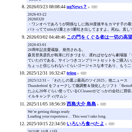
2026/03/23 08:08:44
ugNews？
2026-03-22
20260320
・ワンオペであろうが関係なしに熱38度後半をカマす子の看病
バトっててtitleが2重とか3重吐き出してますよ。死ね
2026/03/02 04:48:46
この門をくぐる者は一切の高
2026-03-01
20周年記念愛蔵版、発売される。
森見登美彦氏が執筆に行きづまり、遅ればせながら劇場版「
ていたのである。サインつきコンプリートセットをご購入い
ちょっと信じられないぐらいゴージャスな本であり、もう二
2025/12/31 16:32:47
teiou
2025/12/31 – 「わたしの選ぶ最高のツイ2025」他ニュース
Thunderbird をフォークして微調整＆強化したソフト「Betterb
たぶん20年ぐらい使っているCCleanerがどっかの会社に買収され
イルキャンティ(サムシ
2025/11/05 18:56:39
西島大介 島島
We’re getting things ready
Loading your experience… This won’t take long.
2025/10/15 22:34:50
いろいろ食べたよ
2025年 10月 13日