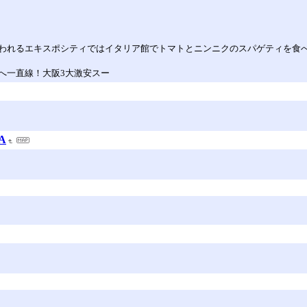
われるエキスポシティではイタリア館でトマトとニンニクのスパゲティを食
へ一直線！大阪3大激安スー
A