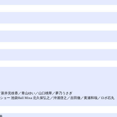
ERA／新井見枝香／青山ゆい／山口桃華／夢乃うさぎ
クショー 池袋Hall Mixa 北久保弘之／沖浦啓之／吉田徹／黄瀬和哉／ロボ石丸
表。