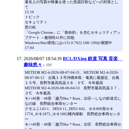
著名人の写真や映像を使った投資詐欺などへの対策とし
て
15:10
トピック
セキュリティ
窓の杜
「Google Chrome」に「致命的」を含むセキュリティアッ
プデート ～脆弱性41件に対処
Windows/Mac環境にはv151.0.7922.108/.109が展開中
17:04
2026/08/07 18:54:39
BCL/DXing 鉄道 写真 音楽
趣味悠々
METEOR M2-4-2026-08-07-04-31、METEOR M2-4-2026-
08-07-06-12 台風１３号沖縄本島・奄美に最接近、台風
１５号、長野市最高気温３８．０℃ 今年最高
METEOR M2-4-2026-08-06-04-53 長野市最高気温３７．
３℃ 今年最高
キハ40形・48形「越乃Shu＊Kura」出区―しなの鉄道北し
なの線 長野総合車両センター
クモユニ143-1、DD16 11_DD51 842、ホキ800形ホキ
1774_ホキ1875_ホキ1862構内移動 長野総合車両センタ
ー
キハ40形・48形「越乃Shu＊Kura」出区 長野総合車両セ