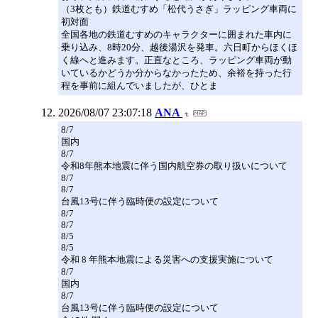
（3枚とも）鉄道むすめ「松代うさぎ」ラッピング車両に
初対面
全国各地の鉄道むすめのキャラクターに囲まれた車内に
乗り込み、8時20分、越後湯沢を発車。六日町からほくほ
く線へと進みます。正直なところ、ラッピング車両が動
いているかどうか分からなかったため、余裕を持った行
程を事前に組んでいましたが、ひとま
2026/08/07 23:07:18
ANA
8/7
国内
8/7
令和8年熊本地震に伴う国内航空券の取り扱いについて
8/7
8/7
台風13号に伴う臨時便の設定について
8/7
8/7
8/5
8/5
令和 8 年熊本地震による災害への支援実施について
8/7
国内
8/7
台風13号に伴う臨時便の設定について