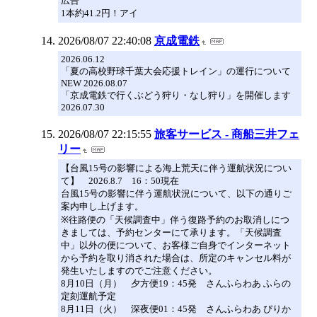
広告
1本約41.2円！アイ
2026/08/07 22:40:08
京成電鉄
2026.06.12
「夏の高校野球千葉大会応援トレイン」の運行について
NEW 2026.08.07
「京成電鉄で行くぶどう狩り・なし狩り」を開催します
2026.07.30
2026/08/07 22:15:55
旅客サービス - 商船三井フェ
リー
【台風15号の影響による海上荒天に伴う運航状況につい
て】 2026.8.7 16：50現在
台風15号の影響に伴う運航状況について、以下の通りご
案内申し上げます。
※往路便の「天候調査中」伴う復路予約のお取消しにつ
きましては、予約センターにて承ります。「天候調査
中」以外の便について、お客様ご自身でインターネット
から予約を取り消された場合は、所定のキャンセル料が
発生いたしますのでご注意ください。
8月10日（月） 夕方便19：45発 さんふらわあ ふらの
定刻運航予定
8月11日（火） 深夜便01：45発 さんふらわあ ぴりか