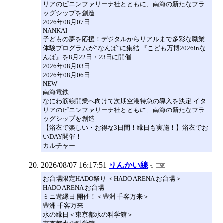
リアのピニンファリーナ社とともに、南海の新たなフラ
ッグシップを創造
2026年08月07日
NANKAI
子どもの夢を応援！デジタルからリアルまで多彩な職業
体験プログラムが“なんば”に集結 『こども万博2026inな
んば』を8月22日・23日に開催
2026年08月03日
2026年08月06日
NEW
南海電鉄
なにわ筋線開業へ向けて次期空港特急の導入を決定 イタ
リアのピニンファリーナ社とともに、南海の新たなフラ
ッグシップを創造
【浴衣で楽しい・お得な3日間！縁日も実施！】浴衣でお
いDAY開催！
カルチャー
2026/08/07 16:17:51
りんかい線
お台場限定HADO祭り ＜HADO ARENA お台場＞
HADO ARENA お台場
ミニ遊縁日 開催！＜豊洲 千客万来＞
豊洲 千客万来
水の縁日＜東京都水の科学館＞