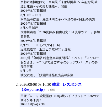
京都鉄道博物館で，企画展「京都駅開業150年記念展 鉄
道と建築～その美と機能～」開催
2026年8月7日掲載
8月10日～16日
水島臨海鉄道，お盆期間にキハ37形の特別運転を実施
2026年8月7日掲載
8月22日催行
大井川鐵道「2026夏休み 自由研究！SL見学ツアー」参加
者募集
2026年8月7日掲載
8月29日・30日／9月5日・6日
近江鉄道で「近江ビア電2026」運転
2026年8月7日掲載
JR九州『宮崎駅 特急型車両夜間滞在イベント「スワロー
おひさま」～787系で過ごす 夜のシェアスペース』の参
加者募集
9月12日
秩父鉄道，「鉄道関連品販売会＠広瀬
2026/08/08 08:16:30
鉄道 | レスポンス
（Response.jp）
日産『GT-R』次期型は1000ps級ハイブリッド？ R36のデ
ザインを予測！
2026.8.8(Sat) 7:30