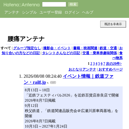
アンテナ
シンプル
ユーザー登録
ログイン
ヘルプ
既読を非表示
腰痛アンテナ
すべて
|
グループ指定なし
|
撮影会・イベント
|
書籍・映画関連
|
鉄道・交通
|
お
知り合いの方などの日記
|
タレントさんなどの日記
|
交通・乗車券趣味関係
|
食
べ物系
1
2
3
4
5
6
7
次の20件>
おとなりアンテナ
|
おすすめページ
2026/08/08 08:24:40
イベント情報｜鉄道ファ
ン・railf.jp
8月13日～18日
「近鉄フェスティバル2026」を近鉄百貨店奈良店で開催
2026年8月7日掲載
9月12日
秩父鉄道，「鉄道関連品販売会＠広瀬川原車両基地」を
開催
2026年8月7日掲載
10月3日～2027年1月24日