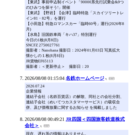
【東武】事前申込制イベント「90000系先行試乗会&9つ
のひみつを探そう!」開催
【東武】【野岩】【会津】臨時特急「スカイツリートレ
イン81・82号」を運行
【小田急】特急ロマンスカー「臨時60号」運行(2026年8
月)
【水島】旧国鉄車両「キハ37」特別運行
今日の1枚(8月8日)
SNCFZ 2750027761
撮影者：Nanohana 撮影日：2024年01月03日 写真拡大
懐かしの１枚(8月8日)
JR貨物EF65113
撮影者：＜更新停止＞ 撮影日：20
2026/08/08 01:15:04
名鉄ホームページ
2026.07.24
企業情報
連結子会社（名鉄百貨店）の解散、同社との会社分割、
連結子会社（めいてつカスタマーサービス）の吸収合
併、及び債権放棄に関するお知らせ を掲載しました
2026/08/08 00:49:21
JR四国＜四国旅客鉄道株式
会社＞
現在、遅れ等の情報はありません。