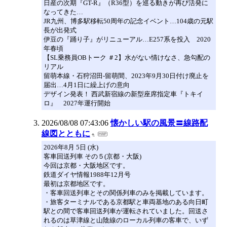
日産の次期『GT-R』（R36型）を巡る動きが再び活発に
なってきた…
JR九州、博多駅移転50周年の記念イベント…104歳の元駅
長が出発式
伊豆の『踊り子』がリニューアル…E257系を投入 2020
年春頃
【SL乗務員OBトーク ＃2】水がない情けなさ、急勾配の
リアル
留萌本線・石狩沼田-留萌間、2023年9月30日付け廃止を
届出…4月1日に繰上げの意向
デザイン発表！ 西武新宿線の新型座席指定車『トキイ
ロ』 2027年運行開始
2026/08/08 07:43:06
懐かしい駅の風景〓線路配
線図とともに
2026年8月 5日 (水)
客車回送列車 その５(京都・大阪)
今回は京都・大阪地区です。
鉄道ダイヤ情報1988年12月号
最初は京都地区です。
・客車回送列車とその関係列車のみを掲載しています。
・旅客ターミナルである京都駅と車両基地のある向日町
駅との間で客車回送列車が運転されていました。回送さ
れるのは草津線と山陰線のローカル列車の客車で、いず