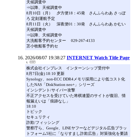
天候調査中
⇒以降、天候調査中
8月10日（月） 夕方便18：45発 さんふらわあ さっぽ
ろ 定刻運航予定
8月11日（火） 深夜便01：30発 さんふらわあ かむい
天候調査中
⇒以降、天候調査中
大洗船客予約センター 029-267-4133
苫小牧船客予約セ
2026/08/07 19:38:27
INTERNET Watch Title Page
株式会社インプレス インターンシップ受付中
8月7日(金) 18:10 更新
Synology、non-ECC DDR4メモリ採用により低コスト化
したNAS「DiskStation neo+」シリーズ
インシデント/サイバー攻撃
不正アクセスを受けていた将棋連盟のサイトが復旧、情
報漏えいは「痕跡なし」
18:10
トピック
セキュリティ
詐欺/フィッシング
警察庁ら、Google、LINEヤフーなどデジタル広告プラッ
トフォーム5社に「なりすまし詐欺広告」対策強化を要請