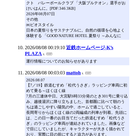
クト バレーボールクラブ 「大阪ブルテオン」選手がお
けいはんに。[PDF:346.3KB]
2026年08月07日
その他
㈱ビオスタイル
日本の夏祭りをサステナブルに。自然の循環を心地よく
体験する 「GOOD NATURE HOTEL 夏祭り ～みんなに
2026/08/08 00:19:10
近鉄ホームページ-K’s
PLAZA
運行情報についてのお知らせがあります
2026/08/08 00:03:03
mattoh
2026.08.07
【7／19】鉄道むすめ「松代うさぎ」ラッピング車両に初
めて乗る～ほくほく線
7月の三連休中日。大宮駅6時33分発のとき301号に乗り込
み、越後湯沢に降り立ちました。首都圏に比べて朝のう
ちは過ごしやすい陽気の中、ホームで過ごしていると、
長岡寄りからほくほく線の2両編成の列車が到着。先頭に
は、この日一番のお目当てだった鉄道むすめ「松代うさ
ぎ」のラッピング車両が連結されていました。画像など
で目にしていましたが、キャラクターが大きく描かれて
おり、実際に目の前にすると迫力があります。