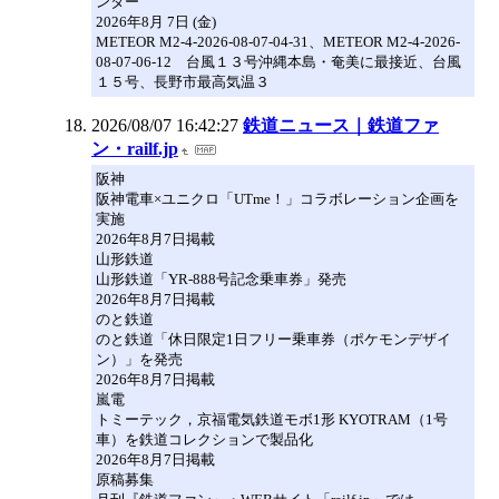
ンター
2026年8月 7日 (金)
METEOR M2-4-2026-08-07-04-31、METEOR M2-4-2026-
08-07-06-12 台風１３号沖縄本島・奄美に最接近、台風
１５号、長野市最高気温３
2026/08/07 16:42:27
鉄道ニュース｜鉄道ファ
ン・railf.jp
阪神
阪神電車×ユニクロ「UTme！」コラボレーション企画を
実施
2026年8月7日掲載
山形鉄道
山形鉄道「YR-888号記念乗車券」発売
2026年8月7日掲載
のと鉄道
のと鉄道「休日限定1日フリー乗車券（ポケモンデザイ
ン）」を発売
2026年8月7日掲載
嵐電
トミーテック，京福電気鉄道モボ1形 KYOTRAM（1号
車）を鉄道コレクションで製品化
2026年8月7日掲載
原稿募集