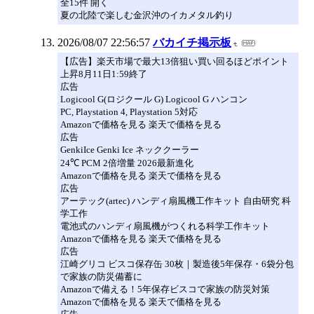
全15件 開く
夏の北陸で楽しむ金沢沖のイカメタル釣り
2026/08/07 22:56:57
バカイチ掲示板
【広告】楽天市場で最大13倍狙い買い回るほどポイント
上昇8月11日1:59終了
広告
Logicool G(ロジクール G) Logicool G ハンコン
PC, Playstation 4, Playstation 5対応
Amazonで価格を見る 楽天で価格を見る
広告
GenkiIce Genki Ice ネッククーラー
24℃ PCM 2倍増量 2026最新進化
Amazonで価格を見る 楽天で価格を見る
広告
アーテック(artec) ハンディ扇風機工作キット 自由研究 科
学工作
電池式のハンディ扇風機がつくれる科学工作キット
Amazonで価格を見る 楽天で価格を見る
広告
江崎グリコ ビスコ保存缶 30枚｜製造後5年保存・6袋分包
で家族の防災備蓄に
Amazonで備える！5年保存ビスコで家族の防災対策
Amazonで価格を見る 楽天で価格を見る