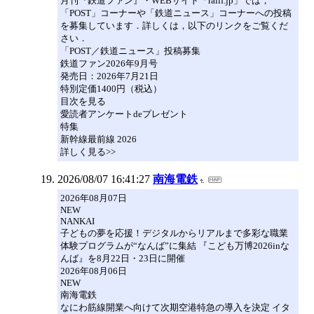
月刊『鉄道ファン』・WEBサイト「railf.jp」では，
「POST」コーナーや「鉄道ニュース」コーナーへの投稿
を募集しています．詳しくは，以下のリンクをご覧くだ
さい．
「POST／鉄道ニュース」投稿募集
鉄道ファン2026年9月号
発売日：2026年7月21日
特別定価1400円（税込）
目次を見る
愛読者アンケートdeプレゼント
特集
新幹線最前線 2026
詳しく見る>>
2026/08/07 16:41:27
南海電鉄
2026年08月07日
NEW
NANKAI
子どもの夢を応援！デジタルからリアルまで多彩な職業
体験プログラムが“なんば”に集結 『こども万博2026inな
んば』を8月22日・23日に開催
2026年08月06日
NEW
南海電鉄
なにわ筋線開業へ向けて次期空港特急の導入を決定 イタ