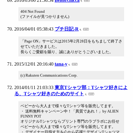
2016/05/06 21:56:54
Beltorchicca
404 Not Found
(ファイルが見つかりません)
2016/04/01 05:38:43
プチ日記-R
「Page ON」サービスは2015年2月28日をもちまして終了さ
せていただきました。
長らくご愛顧を賜り、誠にありがとうございました。
2015/12/01 20:16:40
tana-y
(c) Rakuten Communications Corp.
2014/01/11 21:03:33
東京Tシャツ部：Tシャツ好きによ
る、Tシャツ好きのためのサイト
ベビーから大人まで様々なTシャツ等を販売してます。
・ 送料無料キャンペーン中！「異質であれ！」by ALIEN
FUNNY POT
オリジナルTシャツならプリント専門のラブラボにお任せ
ベビーから大人まで様々なTシャツ等を販売してます。
・ デザイナー目指す方を心から応援!! デザインTシャツマ