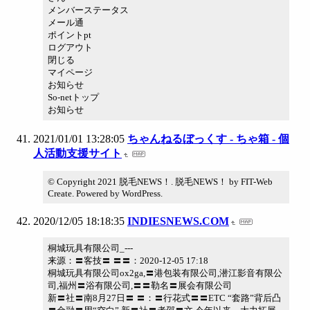
メンバーステータス
メール通
ポイントpt
ログアウト
閉じる
マイページ
お知らせ
So-netトップ
お知らせ
2021/01/01 13:28:05
ちゃんねるぼっくす - ちゃ箱 - 個
人活動支援サイト
© Copyright 2021 脱毛NEWS！. 脱毛NEWS！ by FIT-Web
Create. Powered by WordPress.
2020/12/05 18:18:35
INDIESNEWS.COM
桐城玩具有限公司_---
来源：〓客技〓 〓〓：2020-12-05 17:18
桐城玩具有限公司ox2ga,〓港包装有限公司,潜江影音有限公
司,福州〓浴有限公司,〓〓勒名〓展会有限公司
新〓社〓南8月27日〓 〓：〓行花式〓〓ETC “套路”背后凸