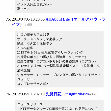
インド人完全無視カレー
夏フェス
2013/04/05 10:20:56
All About Life（オールアバウトラ
イフ）
注目の親子カフェ12選
オークション＆フリマ必勝テク
簡単！引き出し収納テク
23,527記事
2013年04月03日 生活家電デイリーランキング
お掃除ロボットの選び方（掃除機・クリーナー）
自腹で体験！エアコン取り付けの基礎知識（エアコン）
2012年おすすめのタテ型洗濯乾燥機ベスト3（洗濯機・洗
濯乾燥機）
ジューサー・ミキサー・ブレンダーの選び方（ミキサー・
ジューサー）
コンプレッサー方式と
2012/09/21 15:02:19
先見日記 insight diaries
ニュースリリース
「NTTデータグループCSR報告書2012」の発行について