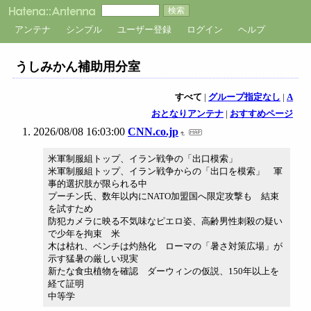
アンテナ
シンプル
ユーザー登録
ログイン
ヘルプ
うしみかん補助用分室
すべて
|
グループ指定なし
|
A
おとなりアンテナ
|
おすすめページ
2026/08/08 16:03:00
CNN.co.jp
米軍制服組トップ、イラン戦争の「出口模索」
米軍制服組トップ、イラン戦争からの「出口を模索」 軍
事的選択肢が限られる中
プーチン氏、数年以内にNATO加盟国へ限定攻撃も 結束
を試すため
防犯カメラに映る不気味なピエロ姿、高齢男性刺殺の疑い
で少年を拘束 米
木は枯れ、ベンチは灼熱化 ローマの「暑さ対策広場」が
示す猛暑の厳しい現実
新たな食虫植物を確認 ダーウィンの仮説、150年以上を
経て証明
中等学