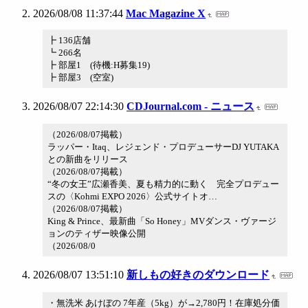
2026/08/08 11:37:44
Mac Magazine X
┣ 136店舗
┗ 266名
┣ 部屋1 (待機:H募集19)
┣ 部屋3 (空室)
2026/08/07 22:14:30
CDJournal.com - ニュース
（2026/08/07掲載）
ラッパー・Itaq、レジェンド・プロデューサーDJ YUTAKA
との新曲をリリース
（2026/08/07掲載）
“冬の女王”広瀬香美、夏も精力的に動く 完全プロデュー
スの〈Kohmi EXPO 2026〉公式サイトオ…
（2026/08/07掲載）
King & Prince、最新曲「So Honey」MVダンス・ヴァージ
ョンのティザー映像公開
（2026/08/0
2026/08/07 13:51:10
新しもの好きのダウンロード
・無洗米 あけぼの 7年産（5kg）が→2,780円！在庫処分価