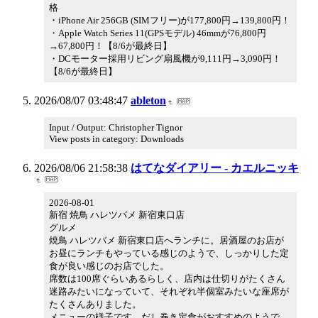
格
・iPhone Air 256GB (SIMフリー)が177,800円→139,800円！
・Apple Watch Series 11(GPSモデル) 46mmが76,800円
→67,800円！【8/6が最終日】
・DCモーター採用リビング扇風機が9,111円→3,090円！
【8/6が最終日】
2026/08/07 03:48:47
ableton
Input / Output: Christopher Tignor
View posts in category: Downloads
2026/08/06 21:58:38
はてなダイアリー - カエルニッキ
2026-08-01
新宿 焼鳥 ハレツバメ 新宿東口店
グルメ
焼鳥 ハレツバメ 新宿東口店へランチに。居酒屋のお店が
お昼にランチもやっている感じのようで、しっかりした定
食が良い感じのお店でした。
席数は100席ぐらいあるらしく、店内は仕切りがたくさん
迷路みたいになっていて、それぞれ半個室みたいな座席が
たくさんありました。
メニューの様子です。だし巻き定食がおすすめのようで