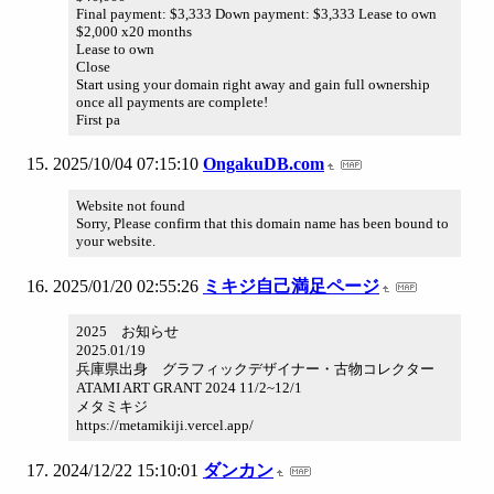
Final payment: $3,333 Down payment: $3,333 Lease to own
$2,000 x20 months
Lease to own
Close
Start using your domain right away and gain full ownership
once all payments are complete!
First pa
2025/10/04 07:15:10
OngakuDB.com
Website not found
Sorry, Please confirm that this domain name has been bound to
your website.
2025/01/20 02:55:26
ミキジ自己満足ページ
2025 お知らせ
2025.01/19
兵庫県出身 グラフィックデザイナー・古物コレクター
ATAMI ART GRANT 2024 11/2~12/1
メタミキジ
https://metamikiji.vercel.app/
2024/12/22 15:10:01
ダンカン