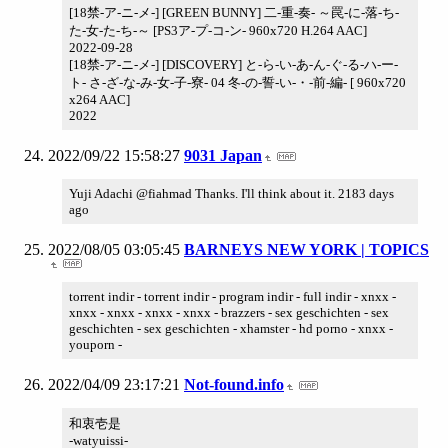
[18禁-ア-ニ-メ-] [GREEN BUNNY] 二-重-奏- ～罠-に-落-ち-
た-女-た-ち-～ [PS3ア-プ-コ-ン- 960x720 H.264 AAC]
2022-09-28
[18禁-ア-ニ-メ-] [DISCOVERY] と-ら-い-あ-ん-ぐ-る-ハ-ー-
ト- さ-ざ-な-み-女-子-寮- 04 冬-の-誓-い-・-前-編- [ 960x720
x264 AAC]
2022
2022/09/22 15:58:27
9031 Japan
Yuji Adachi @fiahmad Thanks. I'll think about it. 2183 days
ago
2022/08/05 03:05:45
BARNEYS NEW YORK | TOPICS
torrent indir - torrent indir - program indir - full indir - xnxx -
xnxx - xnxx - xnxx - xnxx - brazzers - sex geschichten - sex
geschichten - sex geschichten - xhamster - hd porno - xnxx -
youporn -
2022/04/09 23:17:21
Not-found.info
和衷壱是
-watyuissi-