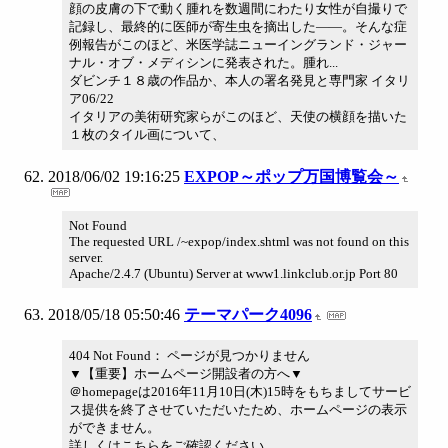
顔の皮膚の下で動く腫れを数週間にわたり女性が自撮りで
記録し、最終的に医師が寄生虫を摘出した――。そんな症
例報告がこのほど、米医学誌ニューイングランド・ジャー
ナル・オブ・メディシンに発表された。腫れ...
ダビンチ１８歳の作品か、本人の署名発見と専門家 イタリ
ア06/22
イタリアの美術研究家らがこのほど、天使の横顔を描いた
１枚のタイル画について、
2018/06/02 19:16:25
EXPOP～ポップ万国博覧会～
Not Found
The requested URL /~expop/index.shtml was not found on this
server.
Apache/2.4.7 (Ubuntu) Server at www1.linkclub.or.jp Port 80
2018/05/18 05:50:46
テーマパーク4096
404 Not Found： ページが見つかりません
▼【重要】ホームページ開設者の方へ▼
＠homepageは2016年11月10日(木)15時をもちましてサービ
ス提供を終了させていただいたため、ホームページの表示
ができません。
詳しくはこちらをご確認ください。