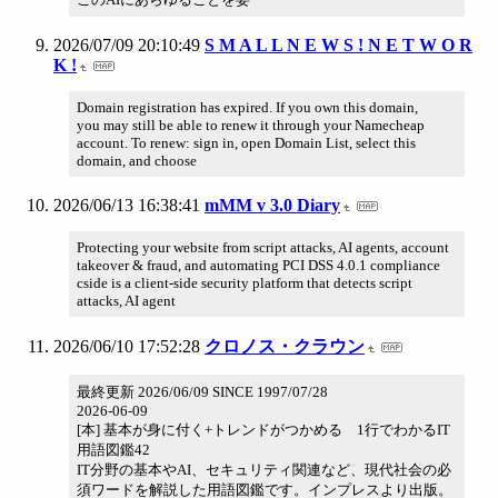
2026/07/09 20:10:49
S M A L L N E W S ! N E T W O R
K !
Domain registration has expired. If you own this domain,
you may still be able to renew it through your Namecheap
account. To renew: sign in, open Domain List, select this
domain, and choose
2026/06/13 16:38:41
mMM v 3.0 Diary
Protecting your website from script attacks, AI agents, account
takeover & fraud, and automating PCI DSS 4.0.1 compliance
cside is a client-side security platform that detects script
attacks, AI agent
2026/06/10 17:52:28
クロノス・クラウン
最終更新 2026/06/09 SINCE 1997/07/28
2026-06-09
[本] 基本が身に付く+トレンドがつかめる 1行でわかるIT
用語図鑑42
IT分野の基本やAI、セキュリティ関連など、現代社会の必
須ワードを解説した用語図鑑です。インプレスより出版。