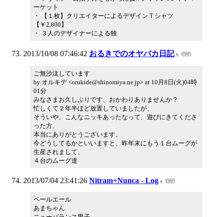
ーケット
・ 【１枚】クリエイターによるデザインＴシャツ
【￥2,800】
・ ３人のデザイナーによる独
2013/10/08 07:46:42
おるきでのオヤバカ日記
ご無沙汰しています
by オルキデ <orukide@shinomiya.ne.jp> at 10月8日(火)04時
01分
みなさまお久しぶりです、おかわりありませんか？
忙しくて２年半ほど放置していましたが、
そういや、こんなニッキあったなって、遊びにきてくださ
った方、
本当にありがとうございます。
今どうしてるかといいますと、昨年末にもう１台ムーグが
生産されまして、
４台のムーグ達
2013/07/04 23:41:26
Nitram+Nunca - Log
ペールエール
あまちゃん
ニューバランス男子