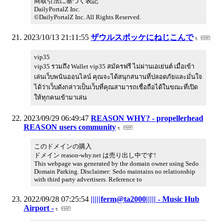
商取引法に基づく表記
DailyPortalZ Inc.
©DailyPortalZ Inc. All Rights Reserved.
2023/10/13 21:11:55
ザウルスポッケにねじこんで
vip35
vip35 รวมถึง Wallet vip35 สมัครฟรี ไม่ผ่านเอเย่นต์ เมื่อเข้า
เล่นเว็บพนันออนไลน์ คุณจะได้สนุกสนานที่ปลอดภัยและมั่นใจ
ได้ว่าเว็บดังกล่าวเป็นเว็บที่คุณสามารถเชื่อถือได้ในขณะที่เปิด
ให้ทุกคนเข้ามาเล่น
2023/09/29 06:49:47
REASON WHY? - propellerhead
REASON users community
このドメインの購入
ドメイン reason-why.net は売り出し中です!
This webpage was generated by the domain owner using Sedo
Domain Parking. Disclaimer: Sedo maintains no relationship
with third party advertisers. Reference to
2022/09/28 07:25:54
|||||ferm@ta2000||||| - Music Hub
Airport -