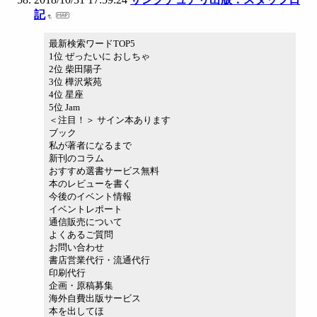
記
最新検索ワードTOP5
1位 ぜったいに おしちゃ
2位 柴田陽子
3位 樺沢紫苑
4位 星座
5位 Jam
＜注目！＞ サイン本あります
ブック
私が著者になるまで
新刊のコラム
おすすめ選書サービス無料
本のレビューを書く
今後のイベント情報
イベントレポート
通信販売について
よくあるご質問
お問い合わせ
書店営業代行・流通代行
印刷代行
企画・原稿募集
海外自費出版サービス
本を出してほ