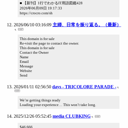
■ 【新刊】1行でわかるIT用語図鑑428
2026年06月09日 19:17:33
https://crocro.com/sh
2026/06/10 03:16:09
主婦、日常を振り返る。（最新）
This domain is for sale
Re-visit the page to contact the owner.
This domain is for sale
Contact the Owner
Name
Email
Message
Website
Send
2026/01/11 02:56:50
days - TRICOLORE PARADE -
We’re getting things ready
Loading your experience… This won’t take long.
2025/12/26 05:52:45
media CLUBKING
$46,666