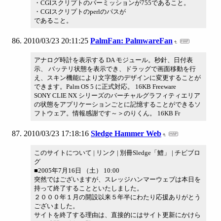
・CGIスクリプトのパーミッションが755であること。
・CGIスクリプトのperlのパスが
であること。
2010/03/23 20:11:25
PalmFan: PalmwareFan
アナログ時計を表示する DA モジュール。秒針、日付表
示、 バッテリ状態を表示でき、ドラッグで画面移動を行
え、スキン機能により文字盤のデザインに変更することが
できます。Palm OS 5 に正式対応。 16KB Freeware
SONY CLIE NX シリーズのバーチャルグラフィティエリア
の状態をアプリケーションごとに記憶することができるソ
フトウェア。情報感謝です～＞のりくん。 16KB Fr
2010/03/23 17:18:16
Sledge Hammer Web
このサイトについて | リンク | 別冊Sledge「鱧」 | チビブロ
グ
■2005年7月16日 （土） 10:00
突然ではございますが、スレッジハンマーウェブは本日を
持って終了することといたしました。
２０００年１月の開設以来５年半にわたり応援ありがとう
ございました。
サイトを終了する理由は、直接的にはサイト更新にかけら