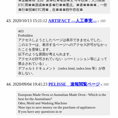
〓金融〓用“空白” 新〓社〓者邵〓文 今年以来，大力拓展
ETC用〓〓源成〓〓多〓行〓〓重点。〓者〓〓〓〓，一些
〓行〓招〓ETC用〓，在〓〓〓程中存在〓
2020/10/13 15:11:12
ARTIFACT ―人工事実―
403
Forbidden
アクセスしようとしたページは表示できませんでした。
このエラーは、表示するページへのアクセス許可がなかっ
たことを意味します。
以下のような原因が考えられます。
アクセスが許可されていない（パーミッション等によって
禁止されている）。
デフォルトドキュメント（index.html, index.htm 等）が存
在しない。
2020/09/04 19:41:23
PELISSE 速報閲覧ページ
European Made Oven or Australian Made Oven - Which is the
best for the Australians?
Odor, Mold and Washing Machine
Nine tips to save money on the purchase of appliances
If you have any questions in re