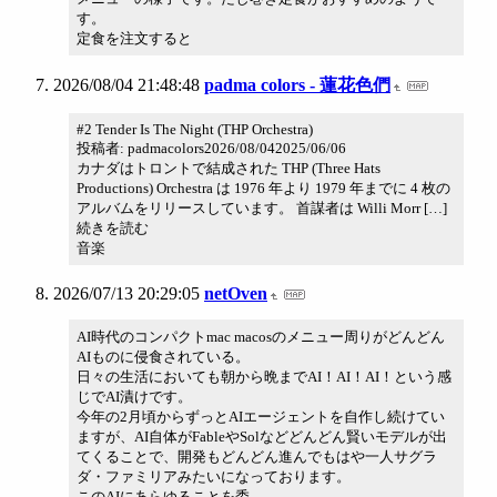
す。
定食を注文すると
2026/08/04 21:48:48
padma colors - 蓮花色們
#2 Tender Is The Night (THP Orchestra)
投稿者: padmacolors2026/08/042025/06/06
カナダはトロントで結成された THP (Three Hats
Productions) Orchestra は 1976 年より 1979 年までに 4 枚の
アルバムをリリースしています。 首謀者は Willi Morr […]
続きを読む
音楽
2026/07/13 20:29:05
netOven
AI時代のコンパクトmac macosのメニュー周りがどんどん
AIものに侵食されている。
日々の生活においても朝から晩までAI！AI！AI！という感
じでAI漬けです。
今年の2月頃からずっとAIエージェントを自作し続けてい
ますが、AI自体がFableやSolなどどんどん賢いモデルが出
てくることで、開発もどんどん進んでもはや一人サグラ
ダ・ファミリアみたいになっております。
このAIにあらゆることを委