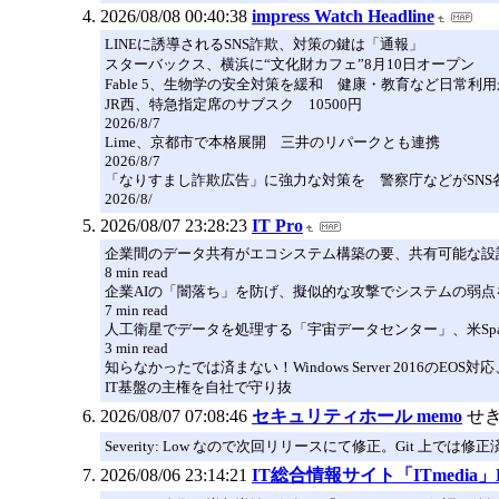
2026/08/08 00:40:38
impress Watch Headline
LINEに誘導されるSNS詐欺、対策の鍵は「通報」
スターバックス、横浜に“文化財カフェ”8月10日オープン
Fable 5、生物学の安全対策を緩和 健康・教育など日常利
JR西、特急指定席のサブスク 10500円
2026/8/7
Lime、京都市で本格展開 三井のリパークとも連携
2026/8/7
「なりすまし詐欺広告」に強力な対策を 警察庁などがSNS
2026/8/
2026/08/07 23:28:23
IT Pro
企業間のデータ共有がエコシステム構築の要、共有可能な設
8 min read
企業AIの「闇落ち」を防げ、擬似的な攻撃でシステムの弱点
7 min read
人工衛星でデータを処理する「宇宙データセンター」、米Spa
3 min read
知らなかったでは済まない！Windows Server 2016のEO
IT基盤の主権を自社で守り抜
2026/08/07 07:08:46
セキュリティホール memo
せ
Severity: Low なので次回リリースにて修正。Git 上では修正
2026/08/06 23:14:21
IT総合情報サイト「ITmedia」