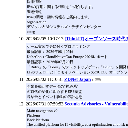
採用情報
IPAの採用に関する情報をご紹介します。
調達情報
IPAの調達・契約情報をご案内します。
organization
デジタル＆AIシステムズ・デザインセンター
categ
2026/08/05 10:17:13
[ThinkIT]オープンソース
ゲーム実装で身に付くプログラミング
最新記事： 2026年08月05日
KubeCon＋CloudNativeCon Europe 2026レポート
最新記事： 2026年07月29日
「Ruby」の「Gosu」でデスクトップゲーム「Color」を開
LFのフェローとドコモイノベーションズのCEO、オープンソー
2026/08/02 11:10:31
ZDNet Japan
企業を動かすデータの“神経系”
AI時代の変化に即応するERP基盤
疎結合とイベント駆動の設計思想
2026/07/31 07:59:53
Secunia Advisories - Vulnerabilit
Main navigation v2
Platform
Back Platform
The unified platform for IT visibility, cost optimization and ris