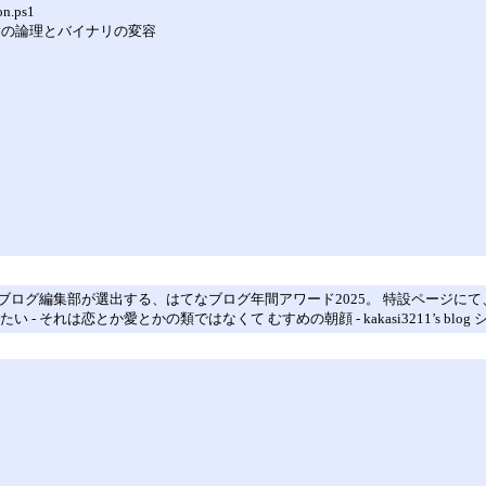
.ps1
削除の論理とバイナリの変容
集部が選出する、はてなブログ年間アワード2025。 特設ページにて、受賞エント
 それは恋とか愛とかの類ではなくて むすめの朝顔 - kakasi3211’s bl