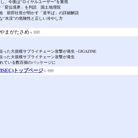
し、今後は“ロイヤルユーザー”を重視
で「変位境界」を判読 国土地理院
在地 前田社長が明かす「道半ば」の詳細解説
な“水没”の危険性と正しい冷やし方
やまがたさめ
た大規模サプライチェーン攻撃が発生 - GIGAZINE
を狙った大規模サプライチェーン攻撃が発生
く使われている数百個のパッケージに
/ISEC)トップページ