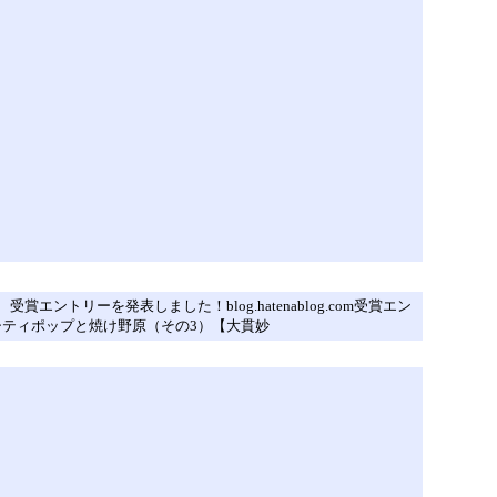
リーを発表しました！blog.hatenablog.com受賞エン
og シティポップと焼け野原（その3）【大貫妙