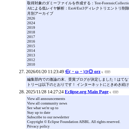
取得対象のダミーファイルを作成する：Test-ForensicCollection
AIによる低レイヤ解析：Ext4/Ext3ディレクトリエントリ
月別アーカイブ
2026
2024
2019
2018
2017
2016
2015
2014
2013
2012
2010
2026/01/20 11:23:49
∈(・ω・)∋◎ orz
編集部内での激論の末、受賞ブログが決定しました！はてなブログ編
トリーは以下のとおりです！ インターネットにときめき続けたい -
2025/11/28 14:27:24
Eclipse.org Main Page
View all announcements
View all community news
See what we're up to
Stay up to date
Subscribe to our newsletter
Copyright © Eclipse Foundation AISBL. All rights reserved.
Privacy policy