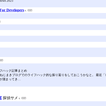
ndows 2025
 For Developers
フハック記事まとめ
ブログやねじまきブログでのライフハック的な振り返りをしておこうかなと。 最
が溜まってき…
言
探偵サメ