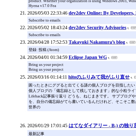
product. Whether your organization is using Windows 2003, Wi
Hyena v17.0 Fea
2026/05/03 22:33:46
dev2dev Online: By Developers,
Subscribe to emails
2026/05/02 18:43:24
dev2dev Security Advisories
Subscribe to emails
2026/04/28 17:52:53
Takayuki Nakamura’s blog
登録: 投稿 (Atom)
2026/04/01 01:34:59
Eclipse Japan WG
Bring us your project
Bring us your project
2026/03/16 01:14:11
hitoのふりみて我がふり直せ
困ったときにググると出てくる謎の個人ブログを目指したい
個人ブログの「備忘録として残しておきます」的な小粒ライ
Lifehack記事振り返り どうも、ねじまきです。 サブ
を、自分の備忘録がてら書いているんだけれど、そこそこ数
世界の
2026/01/29 17:01:45
はてなダイアリー - B-) の独り
最新記事