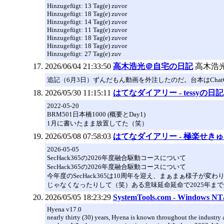
Hinzugefügt: 13 Tag(e) zuvor
Hinzugefügt: 18 Tag(e) zuvor
Hinzugefügt: 14 Tag(e) zuvor
Hinzugefügt: 11 Tag(e) zuvor
Hinzugefügt: 18 Tag(e) zuvor
Hinzugefügt: 18 Tag(e) zuvor
Hinzugefügt: 27 Tag(e) zuv
2026/06/04 21:33:50
高木浩光＠自宅の日記
高木浩
追記（6月3日）ずんだもん動画を外注したのだ。台本はCha
2026/05/30 11:15:11
はてなダイアリー - tessyの日記
2022-05-20
BRM501日本橋1000 (概要とDay1)
1月に書いたまま放置してた（笑）
2026/05/08 07:58:03
はてなダイアリー - 極楽せき
2026-05-05
SecHack365の2026年度融合駆動コースについて
SecHack365の2026年度融合駆動コースについて
今年度のSecHack365は10周年を迎え、まぁまぁ様子
じゃなくなったりして（笑）ある意味延命延命で2025年ま
2026/05/05 18:23:29
SystemTools.com - Windows NT/
Hyena v17.0
nearly thirty (30) years, Hyena is known throughout the industry 