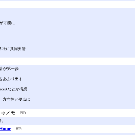
用が可能に
各社に共同要請
計が第一歩
をあぶり出す
ceXなどが構想
S対応、方向性と要点は
きゅメモ
済。
Home