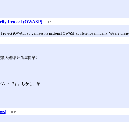
rity Project (OWASP)
roject (OWASP) organizes its national OWASP conference annually. We are pleased
依頼の経緯 居酒屋開業に…
ベントです。しかし、業…
ws)