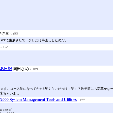
光さめ
tGPTに生成させて、少しだけ手直ししたのだ。
ゅあ日記
園田さめ
が変わります。コース制になってから8年くらいだっけ（笑）？数年前にも変革
で来ちゃいまし
2000 System Management Tools and Utilities
as one of