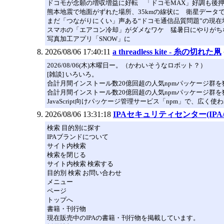
ドコモが念願の増収増益に好転 「ドコモMAX」好調も後押
熊本地震で地面がずれた場所、35kmの線状に 衛星データ
まだ「つながりにくい」声ある“ドコモ通信品質問題”の現
スマホの「エアコン冷却」がダメなワケ 猛暑日にやりがち
写真加工アプリ「SNOW」に
2026/08/06 17:40:11
a threadless kite - 糸の切れた凧
2026/08/06(木)木曜日ー。（かわいそうなロボット？）
[雑談] いろいろ。
合計月間インストール数20億回超の人気npmパッケージ群を狙っ
合計月間インストール数20億回超の人気npmパッケージ群
JavaScript向けパッケージ管理サービス「npm」で、広
2026/08/06 13:31:18
IPAセキュリティセンター(IPA
検索 目的別に探す
IPAブランドについて
サイト内検索
検索を閉じる
サイト内検索 検索する
目的別 検索 お問い合わせ
メニュー
ページ
トップへ
書籍・刊行物
現在販売中のIPAの書籍・刊行物を掲載しています。