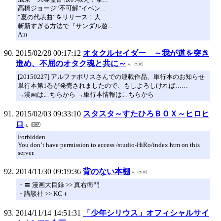
高橋ジョージ“不可解”イベン...
“夏の代表曲”をリリース！大...
斬新すぎる方法で『サンダル遊...
Am
2015/02/28 00:17:12
オタクルセイダー ～我が道を突き
進め、不屈のオタク魂と共に～
[20150227] アルファポリスさんでの連載作品、単行本のお知らせ
単行本第1巻が発売されましたので、もしよろしければ……
→漫画はこちらから →単行本情報はこちらから
2015/02/03 09:33:10
スタスタ～すたひろＢＯＸ～ヒロヒ
ロ
Forbidden
You don’t have permission to access /studio-HiRo/index.htm on this
server.
2014/11/30 09:19:36
背のない本棚
・〓 漫画大目録 >> 真右衛門
・講談社 >> KC＋
2014/11/14 14:51:31
「少年シリウス」オフィシャルサイ