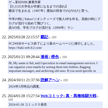
ゲ→某社PdM,兼業作家
【ただの大学生が作家になるまでの流れ】
横浜で生まれる（1987年）愛知の田舎でのびのびと育つ。
↓
中学の時にYahoo!ジオシティーズで個人HPを作る。高校の時にブ
ログが流行り始めて飛びつく。
高3の頃、学生ブログが流行る（2006年）ラン
2025/03/28 22:15:57
覇記
FC2WEBサービス終了により新ホームページに移行しました。
https://haki.web.fc2.com/
2025/01/21 09:28:44
漫画 | 橙色
Hi, My name is Sid, and I specialize in email management services. I
can organize your emails by sorting them into folders, flagging
important messages, and archiving old ones. If you need specific in
2024/10/11 21:37:56
読解アヘン
2024年5月時点の調査。
2024/01/28 15:27:54
Webコミック: 真・異種格闘大戦
2024-01-26 コミックス発売