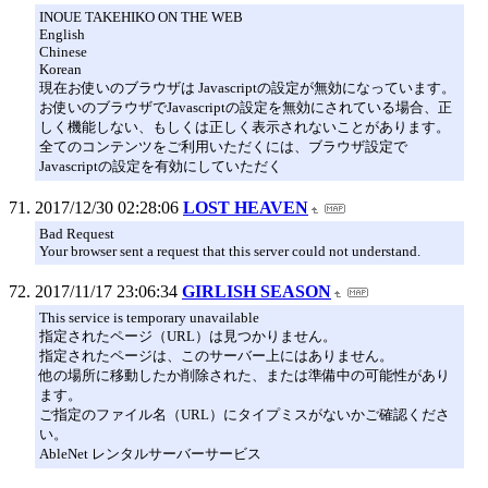
INOUE TAKEHIKO ON THE WEB
English
Chinese
Korean
現在お使いのブラウザは Javascriptの設定が無効になっています。
お使いのブラウザでJavascriptの設定を無効にされている場合、正
しく機能しない、もしくは正しく表示されないことがあります。
全てのコンテンツをご利用いただくには、ブラウザ設定で
Javascriptの設定を有効にしていただく
2017/12/30 02:28:06
LOST HEAVEN
Bad Request
Your browser sent a request that this server could not understand.
2017/11/17 23:06:34
GIRLISH SEASON
This service is temporary unavailable
指定されたページ（URL）は見つかりません。
指定されたページは、このサーバー上にはありません。
他の場所に移動したか削除された、または準備中の可能性があり
ます。
ご指定のファイル名（URL）にタイプミスがないかご確認くださ
い。
AbleNet レンタルサーバーサービス