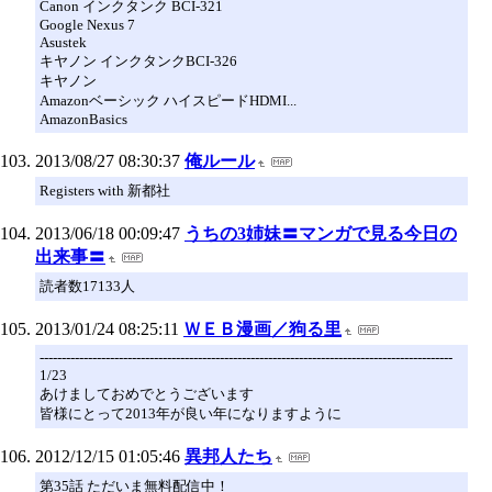
Canon インクタンク BCI-321
Google Nexus 7
Asustek
キヤノン インクタンクBCI-326
キヤノン
Amazonベーシック ハイスピードHDMI...
AmazonBasics
2013/08/27 08:30:37
俺ルール
Registers with 新都社
2013/06/18 00:09:47
うちの3姉妹〓マンガで見る今日の
出来事〓
読者数17133人
2013/01/24 08:25:11
ＷＥＢ漫画／狗る里
----------------------------------------------------------------------------------------------
1/23
あけましておめでとうございます
皆様にとって2013年が良い年になりますように
2012/12/15 01:05:46
異邦人たち
第35話 ただいま無料配信中！