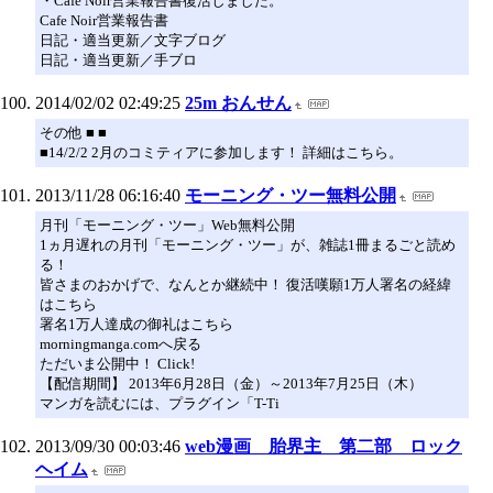
・Cafe Noir営業報告書復活しました。
Cafe Noir営業報告書
日記・適当更新／文字ブログ
日記・適当更新／手ブロ
2014/02/02 02:49:25
25m おんせん
その他 ■ ■
■14/2/2 2月のコミティアに参加します！ 詳細はこちら。
2013/11/28 06:16:40
モーニング・ツー無料公開
月刊「モーニング・ツー」Web無料公開
1ヵ月遅れの月刊「モーニング・ツー」が、雑誌1冊まるごと読め
る！
皆さまのおかげで、なんとか継続中！ 復活嘆願1万人署名の経緯
はこちら
署名1万人達成の御礼はこちら
morningmanga.comへ戻る
ただいま公開中！ Click!
【配信期間】 2013年6月28日（金）～2013年7月25日（木）
マンガを読むには、プラグイン「T-Ti
2013/09/30 00:03:46
web漫画 胎界主 第二部 ロック
ヘイム