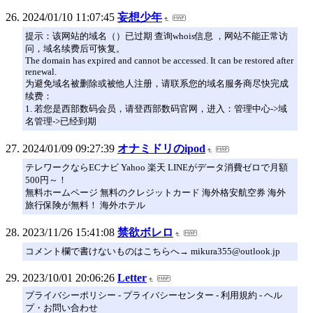
2024/01/10 11:07:45
妄想少年
提示：该网站的域名（）已过期 查询whois信息 ，网站不能正常访
问，域名续费后可恢复。
The domain has expired and cannot be accessed. It can be restored after
renewal.
为避免域名被删除或被他人注册，请联系您的域名服务商尽快完成
续费：
1. 若您是西部数码会员，请登西部数码官网，进入：管理中心->域
名管理->已经到期
2024/01/09 09:27:39
オナミドリのipod
テレワークならECナビ Yahoo 楽天 LINEがデータ消費ゼロで月額
500円～！
無料ホームページ 無料のクレジットカード 海外格安航空券 海外
旅行保険が無料！ 海外ホテル
2023/11/26 15:41:08
禁欲ボレロ
コメント欄で書けないものはこちらへ→ mikura355@outlook.jp
2023/10/01 20:06:26
Letter
プライバシーポリシー - プライバシーセンター - 利用規約 - ヘル
プ・お問い合わせ