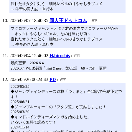
疲れたオタクに効く、細胞レベルの甘やかしラブコメ
→ 牛帝の同人誌・単行本
2026/06/07 18:40:35
同人王ドットコム
マクロファージギャル ～オタク君の体内マクロファージだから
「オタクにやさしいギャル」なのは当たり前～
疲れたオタクに効く、細胞レベルの甘やかしラブコメ
→ 牛帝の同人誌・単行本
2026/06/04 15:46:02
H.hiroshis
最終更新 2026.6.4
2026.6.4 WEB漫画「nini＆nee」第65話 69～75P 更新
2026/05/26 00:24:43
PD
2026/05/25
◆ジャンプ＋インディーズ連載『つくまと』全13話で完結予定で
す！
2025/06/21
◆ジャンプルーキー！の『フタツ道』が完結しました！
2025/03/20
◆キンドルインディーズマンガを始めました。
いろいろ無料で読めます！
2024/11/14