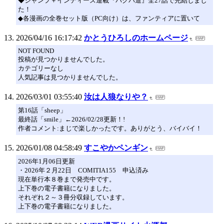
◆ジャンプ＋インディーズ連載『バクパ道』全27話で完結しまし
た！
◆各漫画の全巻セット版（PC向け）は、ファンティアに置いて
2026/04/16 16:17:42
かとうひろしのホームページ
NOT FOUND
投稿が見つかりませんでした。
カテゴリーなし
人気記事は見つかりませんでした。
2026/03/01 03:55:40
汝は人狼なりや？
第16話「sheep」
最終話「smile」←2026/02/28更新！!
作者コメント:まじで楽しかったです。ありがとう、バイバイ！
2026/01/08 04:58:49
すこやかペンギン
2026年1月06日更新
・2026年２月22日 COMITIA155 申込済み
現在単行本８巻まで発売中です。
上下巻の電子書籍になりました。
それぞれ２～３冊分収録しています。
上下巻の電子書籍になりました。