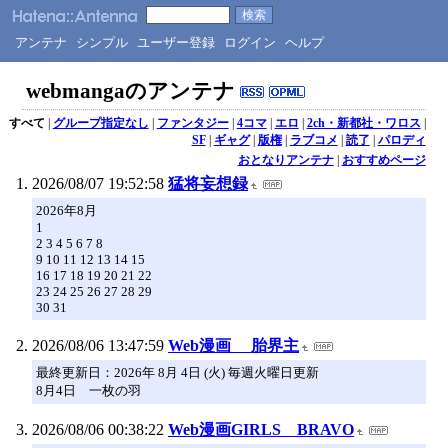
アンテナ
シンプル
ユーザー登録
ログイン
ヘルプ
webmangaのアンテナ
すべて
|
グループ指定なし
|
ファンタジー
|
4コマ
|
エロ
|
2ch・新都社・ワロス
|
SF
|
ギャグ
|
版権
|
ラブコメ
|
読了
|
パロディ
おとなりアンテナ
|
おすすめページ
2026/08/07 19:52:58
猛将妄想録
2026年8月
1
2 3 4 5 6 7 8
9 10 11 12 13 14 15
16 17 18 19 20 21 22
23 24 25 26 27 28 29
30 31
2026/08/06 13:47:59
Web漫画 胎界主
最終更新日：2026年 8月 4日 (火) 毎週火曜日更新
8月4日 一枚の羽
2026/08/06 00:38:22
Web漫画GIRLS BRAVO