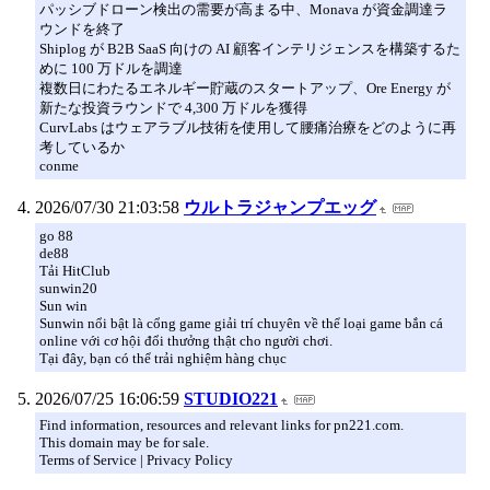
パッシブドローン検出の需要が高まる中、Monava が資金調達ラ
ウンドを終了
Shiplog が B2B SaaS 向けの AI 顧客インテリジェンスを構築するた
めに 100 万ドルを調達
複数日にわたるエネルギー貯蔵のスタートアップ、Ore Energy が
新たな投資ラウンドで 4,300 万ドルを獲得
CurvLabs はウェアラブル技術を使用して腰痛治療をどのように再
考しているか
conme
2026/07/30 21:03:58
ウルトラジャンプエッグ
go 88
de88
Tải HitClub
sunwin20
Sun win
Sunwin nổi bật là cổng game giải trí chuyên về thể loại game bắn cá
online với cơ hội đổi thưởng thật cho người chơi.
Tại đây, bạn có thể trải nghiệm hàng chục
2026/07/25 16:06:59
STUDIO221
Find information, resources and relevant links for pn221.com.
This domain may be for sale.
Terms of Service | Privacy Policy