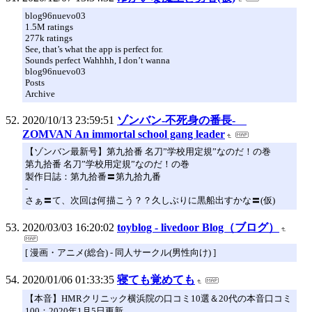
blog96nuevo03
1.5M ratings
277k ratings
See, that’s what the app is perfect for.
Sounds perfect Wahhhh, I don’t wanna
blog96nuevo03
Posts
Archive
2020/10/13 23:59:51
ゾンバン-不死身の番長-
ZOMVAN An immortal school gang leader
【ゾンバン最新号】第九拾番 名刀”学校用定規”なのだ！の巻
第九拾番 名刀”学校用定規”なのだ！の巻
製作日誌：第九拾番〓第九拾九番
-
さぁ〓て、次回は何描こう？？久しぶりに黒船出すかな〓(仮)
2020/03/03 16:20:02
toyblog - livedoor Blog（ブログ）
[ 漫画・アニメ(総合) - 同人サークル(男性向け) ]
2020/01/06 01:33:35
寝ても覚めても
【本音】HMRクリニック横浜院の口コミ10選＆20代の本音口コミ
100：2020年1月5日更新