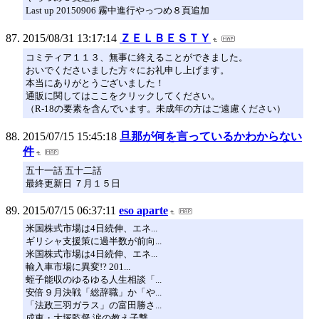
Last up 20150906 霧中進行やっつめ８頁追加
2015/08/31 13:17:14
ＺＥＬＢＥＳＴＹ
コミティア１１３、無事に終えることができました。
おいでくださいました方々にお礼申し上げます。
本当にありがとうございました！
通販に関してはここをクリックしてください。
（R-18の要素を含んでいます。未成年の方はご遠慮ください）
2015/07/15 15:45:18
旦那が何を言っているかわからない
件
五十一話 五十二話
最終更新日 ７月１５日
2015/07/15 06:37:11
eso aparte
米国株式市場は4日続伸、エネ...
ギリシャ支援策に過半数が前向...
米国株式市場は4日続伸、エネ...
輸入車市場に異変!? 201...
蛭子能収のゆるゆる人生相談「...
安倍９月決戦「総辞職」か「や...
「法政三羽ガラス」の富田勝さ...
成東・大塚監督 涙の教え子撃...