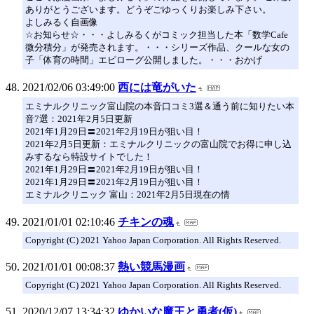
ありがとうございます。どうぞごゆっくりお楽しみ下さい。
よしみるく自画像
☆お知らせ☆・・・よしみるくがコミック担当した本「数学Cafe
微分積分」が発売されます。・・・シリーズ作品、クールな女の
子「体育の時間」エピローグ公開しました。・・・おかげ
2021/02/06 03:49:00
西には竜がいた
エミナルクリニック富山院の本音口コミ3選＆通う前に知りたい本
音7選：2021年2月5日更新
2021年1月29日〓2021年2月19日が狙い目！
2021年2月5日更新：エミナルクリニックの富山院でお得に申し込
みするなら特設サイトでした！
2021年1月29日〓2021年2月19日が狙い目！
2021年1月29日〓2021年2月19日が狙い目！
エミナルクリニック 富山：2021年2月5日現在の情
2021/01/01 02:10:46
チキンの魂
Copyright (C) 2021 Yahoo Japan Corporation. All Rights Reserved.
2021/01/01 00:08:37
熱い競馬漫画
Copyright (C) 2021 Yahoo Japan Corporation. All Rights Reserved.
2020/12/07 13:34:32
ゆかいな魔王と勇者(仮)