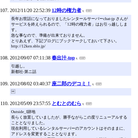
2012/11/20 22:52:39
12時の権力者
長年お世話になっておりましたレンタールサーバーchat-jp さんが
サービスを終えられるので、「12時の権力者」はお引っ越ししま
す。
急な事なので、準備が出来ておりません。
とりあえず、下記ブログにブックマークしておいて下さい。
http://12ken.sblo.jp/
2012/09/07 07:11:38
春出汁-top
引越し。
新都社-第ニ話
2012/08/02 03:40:37
座二郎のデコミ！

2012/05/09 23:57:55
とむとのむら
Outside_I跡地
長らく放置していましたが、勝手ながらこの度リニューアルする
こととなりました。
現在利用しているレンタルサーバーのアカウントはそのままに、
アドレスを変更することとなります。