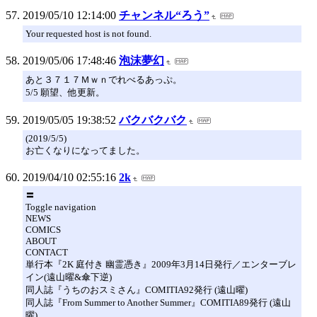
2019/05/10 12:14:00
チャンネル“ろう”
Your requested host is not found.
2019/05/06 17:48:46
泡沫夢幻
あと３７１７Ｍｗｎでれべるあっぷ。
5/5 願望、他更新。
2019/05/05 19:38:52
バクバクバク
(2019/5/5)
お亡くなりになってました。
2019/04/10 02:55:16
2k
〓
Toggle navigation
NEWS
COMICS
ABOUT
CONTACT
単行本『2K 庭付き 幽霊憑き』2009年3月14日発行／エンターブレ
イン(遠山曜&傘下逆)
同人誌『うちのおスミさん』COMITIA92発行 (遠山曜)
同人誌『From Summer to Another Summer』COMITIA89発行 (遠山
曜)