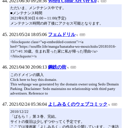
2021/06/30 09:28:36
Weird Comic Art Ver 6.0
ただいま、メンテナンス中です。
■メンテナンス時間
2021年6月30日 6:00～11:00(予定)
メンテナンス時間の終了後にアクセス可能となります。
2021/05/24 18:05:06
フェムドリル
<blockquote class="wp-embedded-content"><a
href="https://souffle.life/manga/hanataba-wo-mouichido/20181016-
15/">#1 30歳。生まれ育った家に私が帰った理由</a>
</blockquote><s
2021/04/30 20:06:13
鋼鉄の街
このドメインの購入
Click here to buy this domain.
This webpage was generated by the domain owner using Sedo Domain
Parking. Disclaimer: Sedo maintains no relationship with third party
advertisers. Reference to
2021/02/24 05:36:04
よしみるくのウェブコミック
2010/12/22
「ばもら！」第３巻、完結。
サイトの復旧は少しずつやってく予定です。
ここでは漫画家「よしみるく」の作品を公開しています。 ご来訪