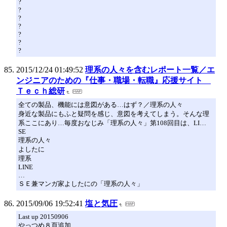
?
?
?
?
?
?
?
2015/12/24 01:49:52
理系の人々を含むレポート一覧／エ
ンジニアのための『仕事・職場・転職』応援サイト
Ｔｅｃｈ総研
全ての製品、機能には意図がある…はず？／理系の人々
身近な製品にもふと疑問を感じ、意図を考えてしまう。そんな理
系ここにあり…毎度おなじみ「理系の人々」第108回目は、LI…
SE
理系の人々
よしたに
理系
LINE
…
ＳＥ兼マンガ家よしたにの「理系の人々」
2015/09/06 19:52:41
塩と気圧
Last up 20150906
やっつめ８頁追加