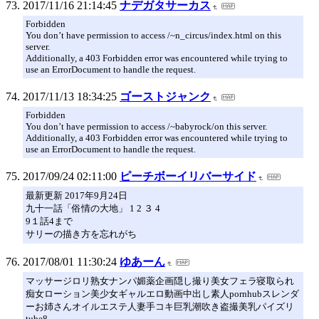
2017/11/16 21:14:45
ナデガタサーカス
Forbidden
You don’t have permission to access /~n_circus/index.html on this
server.
Additionally, a 403 Forbidden error was encountered while trying to
use an ErrorDocument to handle the request.
2017/11/13 18:34:25
ゴーストジャンク
Forbidden
You don’t have permission to access /~babyrock/on this server.
Additionally, a 403 Forbidden error was encountered while trying to
use an ErrorDocument to handle the request.
2017/09/24 02:11:00
ピーチボーイリバーサイド
最新更新 2017年9月24日
九十一話「俗情の大地」 1 2 ３ 4
9１話4まで
サリーの描き方を忘れがち
2017/08/01 11:30:24
ゆあーん
マッサージロリ熟女ナンパ媚薬企画隠し撮り美女フェラ寝取られ
痴女ローション美少女ギャルエロ動画中出し素人pornhubスレンダ
ーお姉さんオイルエステ人妻手コキ巨乳潮吹き盗撮美乳パイズリ
tube8