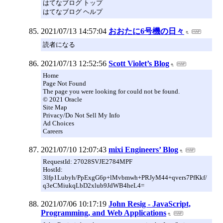
はてなブログ トップ
はてなブログ ヘルプ
2021/07/13 14:57:04
おおたに6号機の日々
読者になる
2021/07/13 12:52:56
Scott Violet’s Blog
Home
Page Not Found
The page you were looking for could not be found.
© 2021 Oracle
Site Map
Privacy/Do Not Sell My Info
Ad Choices
Careers
2021/07/10 12:07:43
mixi Engineers’ Blog
RequestId: 27028SVJE2784MPF
HostId:
3lfp1Lubyh/PpExgG6p+lMvbmwh+PRJyM44+qvers7PfKkf/
q3eCMiukqLbD2xlub9JdWB4heL4=
2021/07/06 10:17:19
John Resig - JavaScript,
Programming, and Web Applications