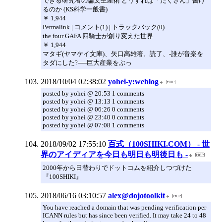
できる研究者の論文生産術 どうすれば「たくさん」書け
るのか (KS科学一般書)
￥ 1,944
Permalink | コメント(1) | トラックバック(0)
the four GAFA 四騎士が創り変えた世界
￥ 1,944
マタギ(ヤマケイ文庫)、矢口高雄著、読了、-誰が音楽を
タダにした?──巨大産業をぶっ
2018/10/04 02:38:02
yohei-y:weblog
posted by yohei @ 20:53 1 comments
posted by yohei @ 13:13 1 comments
posted by yohei @ 06:26 0 comments
posted by yohei @ 23:40 0 comments
posted by yohei @ 07:08 1 comments
2018/09/02 17:55:10
百式（100SHIKI.COM） - 世
界のアイディアを今日も明日も明後日も -
2000年から日替わりでドットコムを紹介しつづけた
『100SHIKI』
2018/06/16 03:10:57
alex@dojotoolkit
You have reached a domain that was pending verification per
ICANN rules but has since been verified. It may take 24 to 48