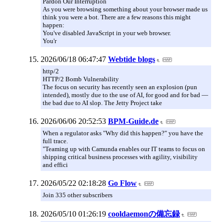
Pardon Our Interruption
As you were browsing something about your browser made us
think you were a bot. There are a few reasons this might
happen:
You've disabled JavaScript in your web browser.
You'r
2026/06/18 06:47:47
Webtide blogs
http/2
HTTP/2 Bomb Vulnerability
The focus on security has recently seen an explosion (pun
intended), mostly due to the use of AI, for good and for bad —
the bad due to AI slop. The Jetty Project take
2026/06/06 20:52:53
BPM-Guide.de
When a regulator asks "Why did this happen?" you have the
full trace.
"Teaming up with Camunda enables our IT teams to focus on
shipping critical business processes with agility, visibility
and effici
2026/05/22 02:18:28
Go Flow
Join 335 other subscribers
2026/05/10 01:26:19
cooldaemonの備忘録