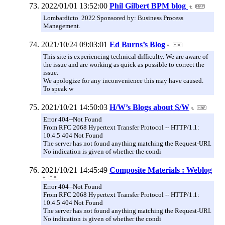
2022/01/01 13:52:00
Phil Gilbert BPM blog
Lombardicto 2022 Sponsored by: Business Process
Management.
2021/10/24 09:03:01
Ed Burns’s Blog
This site is experiencing technical difficulty. We are aware of
the issue and are working as quick as possible to correct the
issue.
We apologize for any inconvenience this may have caused.
To speak w
2021/10/21 14:50:03
H/W’s Blogs about S/W
Error 404--Not Found
From RFC 2068 Hypertext Transfer Protocol -- HTTP/1.1:
10.4.5 404 Not Found
The server has not found anything matching the Request-URI.
No indication is given of whether the condi
2021/10/21 14:45:49
Composite Materials : Weblog
Error 404--Not Found
From RFC 2068 Hypertext Transfer Protocol -- HTTP/1.1:
10.4.5 404 Not Found
The server has not found anything matching the Request-URI.
No indication is given of whether the condi