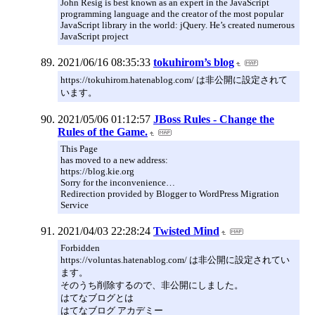
John Resig is best known as an expert in the JavaScript
programming language and the creator of the most popular
JavaScript library in the world: jQuery. He’s created numerous
JavaScript project
2021/06/16 08:35:33
tokuhirom’s blog
https://tokuhirom.hatenablog.com/ は非公開に設定されて
います。
2021/05/06 01:12:57
JBoss Rules - Change the
Rules of the Game.
This Page
has moved to a new address:
https://blog.kie.org
Sorry for the inconvenience…
Redirection provided by Blogger to WordPress Migration
Service
2021/04/03 22:28:24
Twisted Mind
Forbidden
https://voluntas.hatenablog.com/ は非公開に設定されてい
ます。
そのうち削除するので、非公開にしました。
はてなブログとは
はてなブログ アカデミー