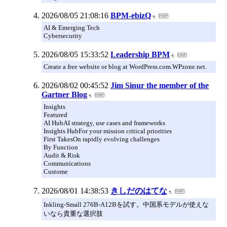
2026/08/05 21:08:16
BPM-ebizQ
AI & Emerging Tech
Cybersecurity
2026/08/05 15:33:52
Leadership BPM
Create a free website or blog at WordPress.com.WPzone.net.
2026/08/02 00:45:52
Jim Sinur the member of the
Gartner Blog
Insights
Featured
AI HubAI strategy, use cases and frameworks
Insights HubFor your mission critical priorities
First TakesOn rapidly evolving challenges
By Function
Audit & Risk
Communications
Custome
2026/08/01 14:38:53
きしだのはてな
Inkling-Small 276B-A12Bを試す。中国系モデルが使えな
いなら貴重な選択肢