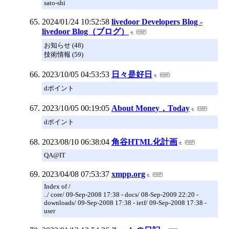
sato-shi
2024/01/24 10:52:58
livedoor Developers Blog -
livedoor Blog（ブログ）
お知らせ (48)
技術情報 (59)
2023/10/05 04:53:53
日々是好日
dポイント
2023/10/05 00:19:05
About Money，Today
dポイント
2023/08/10 06:38:04
角谷HTML化計画
QA@IT
2023/04/08 07:53:37
xmpp.org
Index of /
../ core/ 09-Sep-2008 17:38 - docs/ 08-Sep-2009 22:20 -
downloads/ 09-Sep-2008 17:38 - ietf/ 09-Sep-2008 17:38 -
user