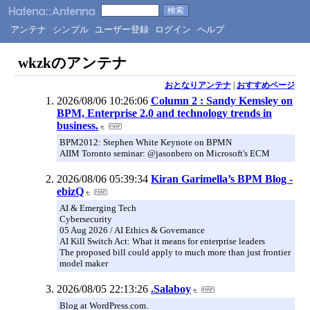
アンテナ
シンプル
ユーザー登録
ログイン
ヘルプ
wkzkのアンテナ
おとなりアンテナ
|
おすすめページ
2026/08/06 10:26:06
Column 2 : Sandy Kemsley on
BPM, Enterprise 2.0 and technology trends in
business.
BPM2012: Stephen White Keynote on BPMN
AIIM Toronto seminar: @jasonbero on Microsoft's ECM
2026/08/06 05:39:34
Kiran Garimella’s BPM Blog -
ebizQ
AI & Emerging Tech
Cybersecurity
05 Aug 2026 / AI Ethics & Governance
AI Kill Switch Act: What it means for enterprise leaders
The proposed bill could apply to much more than just frontier
model maker
2026/08/05 22:13:26
.Salaboy
Blog at WordPress.com.