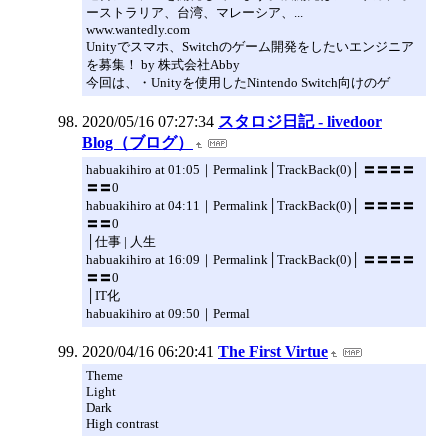
ーストラリア、台湾、マレーシア、...
www.wantedly.com
Unityでスマホ、Switchのゲーム開発をしたいエンジニア
を募集！ by 株式会社Abby
今回は、・Unityを使用したNintendo Switch向けのゲ
2020/05/16 07:27:34
スタロジ日記 - livedoor
Blog（ブログ）
habuakihiro at 01:05｜Permalink│TrackBack(0)│ 〓〓〓〓
〓〓0
habuakihiro at 04:11｜Permalink│TrackBack(0)│ 〓〓〓〓
〓〓0
│仕事 | 人生
habuakihiro at 16:09｜Permalink│TrackBack(0)│ 〓〓〓〓
〓〓0
│IT化
habuakihiro at 09:50｜Permal
2020/04/16 06:20:41
The First Virtue
Theme
Light
Dark
High contrast