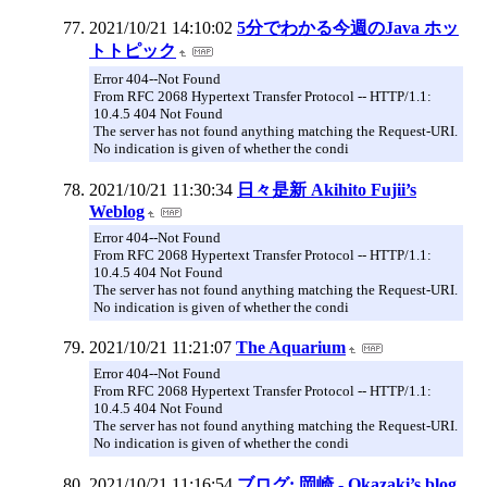
2021/10/21 14:10:02
5分でわかる今週のJava ホッ
トトピック
Error 404--Not Found
From RFC 2068 Hypertext Transfer Protocol -- HTTP/1.1:
10.4.5 404 Not Found
The server has not found anything matching the Request-URI.
No indication is given of whether the condi
2021/10/21 11:30:34
日々是新 Akihito Fujii’s
Weblog
Error 404--Not Found
From RFC 2068 Hypertext Transfer Protocol -- HTTP/1.1:
10.4.5 404 Not Found
The server has not found anything matching the Request-URI.
No indication is given of whether the condi
2021/10/21 11:21:07
The Aquarium
Error 404--Not Found
From RFC 2068 Hypertext Transfer Protocol -- HTTP/1.1:
10.4.5 404 Not Found
The server has not found anything matching the Request-URI.
No indication is given of whether the condi
2021/10/21 11:16:54
ブログ: 岡崎 - Okazaki’s blog