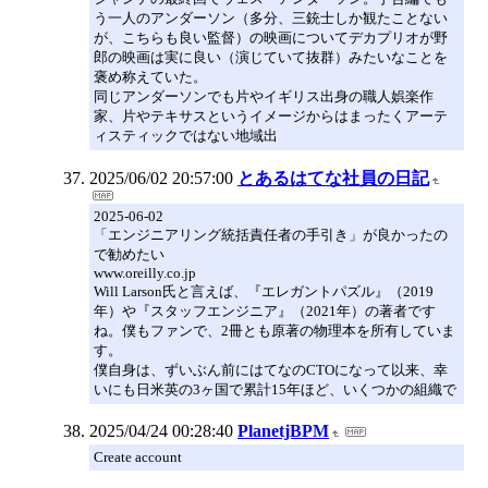
う一人のアンダーソン（多分、三銃士しか観たことない
が、こちらも良い監督）の映画についてデカプリオが野
郎の映画は実に良い（演じていて抜群）みたいなことを
褒め称えていた。
同じアンダーソンでも片やイギリス出身の職人娯楽作
家、片やテキサスというイメージからはまったくアーテ
ィスティックではない地域出
2025/06/02 20:57:00
とあるはてな社員の日記
2025-06-02
「エンジニアリング統括責任者の手引き」が良かったの
で勧めたい
www.oreilly.co.jp
Will Larson氏と言えば、『エレガントパズル』（2019
年）や『スタッフエンジニア』（2021年）の著者です
ね。僕もファンで、2冊とも原著の物理本を所有していま
す。
僕自身は、ずいぶん前にはてなのCTOになって以来、幸
いにも日米英の3ヶ国で累計15年ほど、いくつかの組織で
2025/04/24 00:28:40
PlanetjBPM
Create account