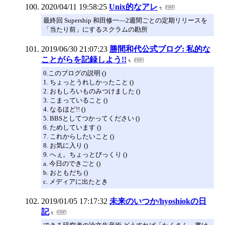
2020/04/11 19:58:25
Unix的なアレ
最終回 Supership 和田修一―2週間ごとの定期リリースを
「当たり前」にするスクラムの勘所
2019/06/30 21:07:23
勝間和代公式ブログ: 私的な
ことがらを記録しよう!!
0.このブログの説明 ()
1. ちょっとうれしかったこと ()
2. おもしろいものみつけました ()
3. こまっていること ()
4. なるほど!! ()
5. BBSとしてつかってください ()
6. ためしています ()
7. これからしたいこと ()
8. お気に入り ()
9. へぇ。ちょっとびっくり ()
a. 今日のできごと ()
b. おともだち ()
c. メディアに出たとき
2019/01/05 17:17:32
未来のいつか/hyoshiokの日
記