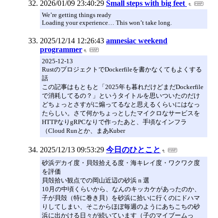
2026/01/09 23:40:29
Small steps with big feet
We’re getting things ready
Loading your experience… This won’t take long.
2025/12/14 12:26:43
amnesiac weekend
programmer
2025-12-13
RustのプロジェクトでDockerfileを書かなくてもよくする
話
この記事はもともと「2025年も暮れだけどまだDockerfile
で消耗してるの？」というタイトルを思いついたのだけ
どちょっとさすがに煽ってるなと思えるくらいにはなっ
たらしい。さて何かちょっとしたマイクロなサービスを
HTTPなりgRPCなりで作ったあと、手頃なインフラ
（Cloud Runとか、まあKuber
2025/12/13 09:53:29
今日のひとこと
砂浜デカイ度・貝殻拾える度・海キレイ度・ワクワク度
を評価
貝殻拾い観点での岡山近辺の砂浜 n 選
10月の中頃くらいから、なんのキッカケがあったのか、
子が貝殻（特に巻き貝）を砂浜に拾いに行くのにドハマ
りしてしまい、そこからほぼ毎週のようにあちこちの砂
浜に出かける日々が続いています（子のマイブームっ