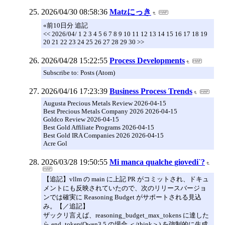
2026/04/30 08:58:36
Matzにっき
«前10日分 追記
<< 2026/04/ 1 2 3 4 5 6 7 8 9 10 11 12 13 14 15 16 17 18 19
20 21 22 23 24 25 26 27 28 29 30 >>
2026/04/28 15:22:55
Process Developments
Subscribe to: Posts (Atom)
2026/04/16 17:23:39
Business Process Trends
Augusta Precious Metals Review 2026-04-15
Best Precious Metals Company 2026 2026-04-15
Goldco Review 2026-04-15
Best Gold Affiliate Programs 2026-04-15
Best Gold IRA Companies 2026 2026-04-15
Acre Gol
2026/03/28 19:50:55
Mi manca qualche giovedi`?
【追記】vllm の main に上記 PR がコミットされ、ドキュ
メントにも反映されていたので、次のリリースバージョ
ンでは確実に Reasoning Budget がサポートされる見込
み。【／追記】
ザックリ言えば、reasoning_budget_max_tokens に達した
ら end_token(Qwen3.5 の場合 ＜/think＞) を強制的に生成