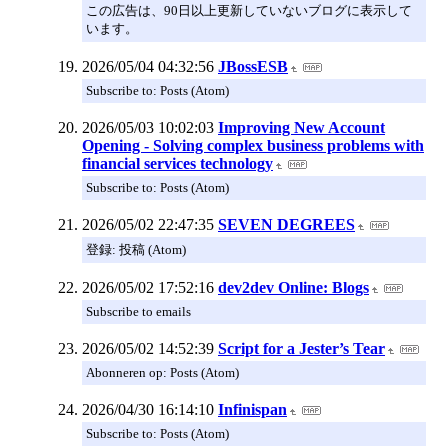
この広告は、90日以上更新していないブログに表示して
います。
2026/05/04 04:32:56
JBossESB
Subscribe to: Posts (Atom)
2026/05/03 10:02:03
Improving New Account
Opening - Solving complex business problems with
financial services technology
Subscribe to: Posts (Atom)
2026/05/02 22:47:35
SEVEN DEGREES
登録: 投稿 (Atom)
2026/05/02 17:52:16
dev2dev Online: Blogs
Subscribe to emails
2026/05/02 14:52:39
Script for a Jester’s Tear
Abonneren op: Posts (Atom)
2026/04/30 16:14:10
Infinispan
Subscribe to: Posts (Atom)