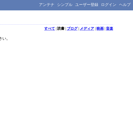
アンテナ
シンプル
ユーザー登録
ログイン
ヘルプ
すべて
|
読書
|
ブログ
|
メディア
|
映画
|
音楽
さい。