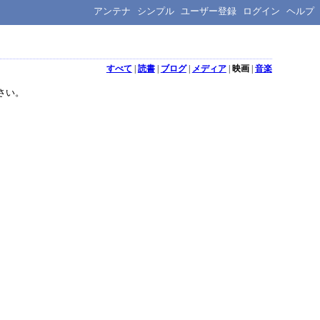
アンテナ
シンプル
ユーザー登録
ログイン
ヘルプ
すべて
|
読書
|
ブログ
|
メディア
|
映画
|
音楽
さい。